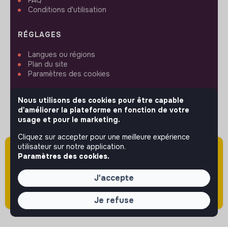
Conditions d'utilisation
RÉGLAGES
Langues ou régions
Plan du site
Paramètres des cookies
Nous utilisons des cookies pour être capable
d'améliorer la plateforme en fonction de votre
usage et pour le marketing.
SUIVEZ-NOUS
Cliquez sur accepter pour une meilleure expérience
utilisateur sur notre application.
Attention cette annonce a été publiée il y a
Paramètres des cookies.
plus de 60 jours (le 11/05/2026) et est sans
© 2026 jobs that makesense.
doute expirée ou non mise à jour.
J'accepte
Je refuse