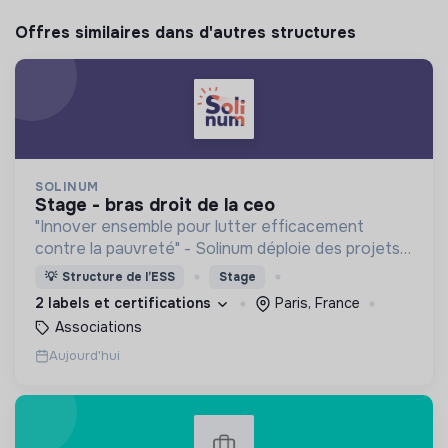
Offres similaires dans d'autres structures
SOLINUM
stage - bras droit de la ceo
"Innover ensemble pour lutter efficacement
contre la pauvreté" - Solinum déploie des projets
d'innovation sociale qui utilisent le numérique pour
💡
Structure de l’ESS
Stage
participer à la lutte contre la pauvreté
2 labels et certifications
Paris, France
Associations
Aujourd'hui