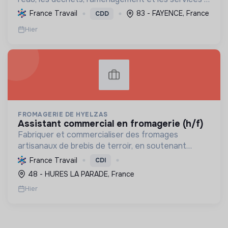
la population, tout en protégeant l'environnement
France Travail
83 - FAYENCE, France
CDD
et promouvant la transition écologique et sociale.
Hier
FROMAGERIE DE HYELZAS
assistant commercial en fromagerie (h/f)
Fabriquer et commercialiser des fromages
artisanaux de brebis de terroir, en soutenant
l'agriculture locale et biologique, et en promouvant
France Travail
CDI
un modèle économique et social équitable.
48 - HURES LA PARADE, France
Hier