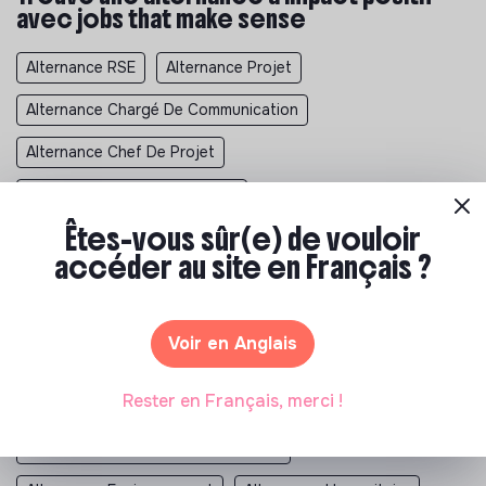
avec jobs that make sense
Alternance RSE
Alternance Projet
Alternance Chargé De Communication
Alternance Chef De Projet
Alternance Gestion De Projet
Êtes-vous sûr(e) de vouloir
Alternance Directeur Communication
accéder au site en Français ?
Alternance Chargé De Projet
Alternance Chef De Projet Communication
Voir en Anglais
Alternance Project Manager
Rester en Français, merci !
Alternance Directeur De Projet
Alternance Association
Alternance Developpement Durable