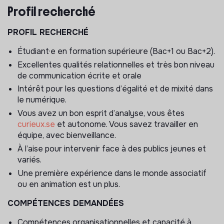
dans le collectif de travail et l’association amorce
Profil recherché
également un projet de
gouvernance partagée
pour
donner toute leur place aux Ambassadrices
PROFIL RECHERCHÉ
BECOMTECH dans l’association. En fort développement
territorial, l’association mène ses projets dans 4 régions
Étudiant·e en formation supérieure (Bac+1 ou Bac+2).
en France et a entamé une deuxième phase de
Excellentes qualités relationnelles et très bon niveau
changement d’échelle. En parallèle, de nouvelles
de communication écrite et orale
expérimentations seront menées.
Intérêt pour les questions d’égalité et de mixité dans
le numérique.
Nous recherchons un·e alternant·e Chargé·e de
mobilisation
Vous avez un bon esprit d’analyse, vous êtes
curieux.se
et autonome. Vous savez travailler en
MISSIONS
équipe, avec bienveillance.
À l’aise pour intervenir face à des publics jeunes et
Sous la direction de la lead du cercle mobilisation, elle·il
variés.
contribuera au déploiement de la stratégie de
mobilisation sur l’ensemble des programmes de
Une première expérience dans le monde associatif
l’association.
ou en animation est un plus.
Mobilisation des établissements scolaires et des
COMPÉTENCES DEMANDÉES
structures jeunesse
Compétences organisationnelles et capacité à