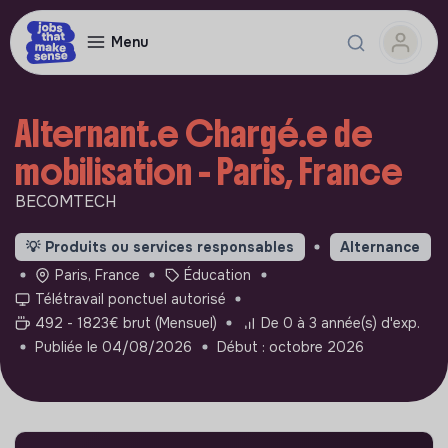
Menu
Alternant.e Chargé.e de
mobilisation - Paris, France
BECOMTECH
💡
Produits ou services responsables
Alternance
Paris, France
Éducation
Télétravail ponctuel autorisé
492 - 1823€ brut (Mensuel)
De 0 à 3 année(s) d'exp.
Publiée le 04/08/2026
Début : octobre 2026