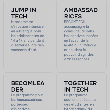
Soutien logistique (en lien avec la chargée de
Déplacements fréquents en Ile-de-France
logistique)
JUMP IN
AMBASSAD
Rémunération : légale selon barème en vigueur.
TECH
RICES
le programme
BECOMTECH
d'initiation intensive
accompagne la
au numérique pour
communauté dans
les adolescentes de
les initatives menées
14 à 17 ans pendant
en faveur de la
4 semaines lors des
mixité du numérique
vacances d’été.
et soutient le
pouvoir d’agir des
Ambassadrices.
BECOMLEA
TOGETHER
DER
IN TECH
Le programme pour
Le programme
les Ambassadrices
soutient la réussite
porteuses
des étudiantes en
d’initiatives
informatique/ du