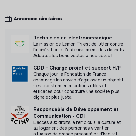
Mesure d'impact
Annonces similaires
Nous avons réalisé une mesure d’impact avec un
cabinet externe à la structure.
Technicien.ne électromécanique
La mission de Lemon Tri est de lutter contre
Découvrir l'étude d'impact
l'incinération et l'enfouissement des déchets.
Adoptez les bons zestes à nos côtés !
CDD - Chargé projet et support H/F
Chaque jour, la Fondation de France
encourage les envies d’agir, avec un objectif
Labels et certifications
: les transformer en actions utiles et
efficaces pour construire une société plus
Membre de la communauté Sobriété
digne et plus juste.
Numérique de Latitudes.
Responsable de Développement et
Communication - CDI
L'accès aux droits, à l'emploi, à la culture et
au logement des personnes vivant en
situation de grande précarité et d'habitat