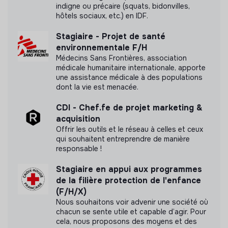
Pratiques et politiques internes
indigne ou précaire (squats, bidonvilles,
hôtels sociaux, etc.) en IDF.
Avantages sociaux
Stagiaire - Projet de santé
Comité social et économique (CSE)
environnementale F/H
Flexibilité du travail
Médecins Sans Frontières, association
médicale humanitaire internationale, apporte
une assistance médicale à des populations
Partage de la valeur
dont la vie est menacée.
Diversité et inclusion
CDI - Chef.fe de projet marketing &
acquisition
Équité salariale
Accessibilité des locaux
Offrir les outils et le réseau à celles et ceux
Politiques de non-discrimination
qui souhaitent entreprendre de manière
Recrutement inclusif
responsable !
Stagiaire en appui aux programmes
Principes de gouvernance
de la filière protection de l'enfance
Gouvernance partagée
(F/H/X)
Nous souhaitons voir advenir une société où
chacun se sente utile et capable d’agir. Pour
cela, nous proposons des moyens et des