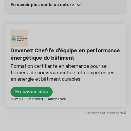
ans aux métiers du digital.
En savoir plus sur la structure
Découvrir
Suivre
💡
Produits ou services responsables
Devenez Chef·fe d’équipe en performance
La mission de cette entreprise est de concevoir
des produits ou proposer des services éco-
énergétique du bâtiment
responsables alignés avec les besoins de la
Formation certifiante en alternance pour se
transformation écologique et solidaire.
former à de nouveaux métiers et compétences
en énergie et bâtiment durables
En savoir plus
Plus d'informations
10 mois • Chambéry • Alternance
Site internet
Association
Partenariat sponsorisé
Entre 15 et 50 salariés
Éducation