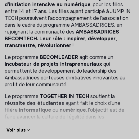
d’initiation intensive au numérique
, pour les filles
entre 14 et 17 ans. Les filles ayant participé à JUMP IN
TECH poursuivent l’accompagnement de l’association
dans le cadre du programme AMBASSADRICES, en
rejoignant la communauté des
AMBASSADRICES
BECOMTECH. Leur rôle : inspirer, développer,
transmettre, révolutionner
!
Le programme
BECOMLEADER
agit comme un
incubateur de projets intrapreneuriaux
qui
permettent le développement du leadership des
Ambassadrices porteuses d’initiatives innovantes au
profit de leur communauté.
Le programme
TOGETHER IN TECH
soutient la
réussite des étudiantes
ayant fait le choix d’une
filière
informatique
ou
numérique
, l’objectif est de
faire avancer la culture de l’égalité dans les
établissements du supérieur.
Voir plus
Les pratiques d’
intelligence collective
sont ancrées