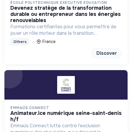
ÉCOLE POLYTECHNIQUE EXECUTIVE EDUCATION
devenez stratège de la transformation
durable ou entrepreneur dans les énergies
renouvelables
Formations certifiantes pour vous permettre de
jouer un rôle moteur dans la transition
énergétique
France
Others
Discover
EMMAÜS CONNECT
animateur.ice numérique seine-saint-denis
h/f
Emmaüs Connect lutte contre l'exclusion