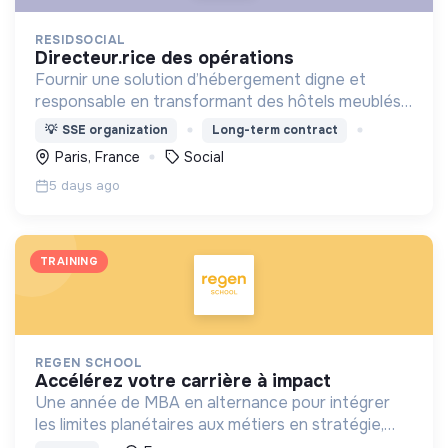
RESIDSOCIAL
directeur.rice des opérations
Fournir une solution d’hébergement digne et
responsable en transformant des hôtels meublés
pour les adapter à l'accueil de familles en situation
💡
SSE organization
Long-term contract
de précarité.
Paris, France
Social
5 days ago
TRAINING
REGEN SCHOOL
accélérez votre carrière à impact
Une année de MBA en alternance pour intégrer
les limites planétaires aux métiers en stratégie,
marketing, finance et achats