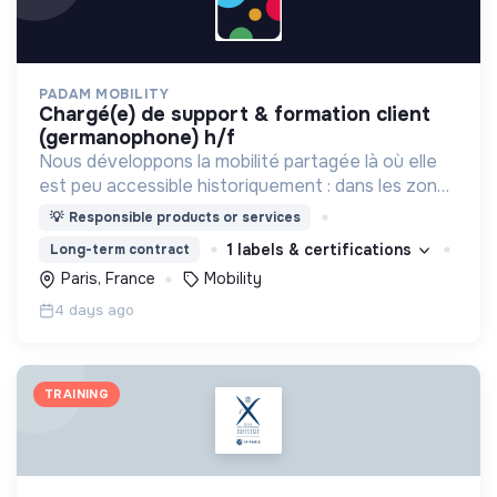
PADAM MOBILITY
chargé(e) de support & formation client
(germanophone) h/f
Nous développons la mobilité partagée là où elle
est peu accessible historiquement : dans les zones
périurbaines et rurales, en heures creuses, pour
💡
Responsible products or services
les personnes à mobilité réduite.
1 labels & certifications
Long-term contract
Paris, France
Mobility
4 days ago
TRAINING