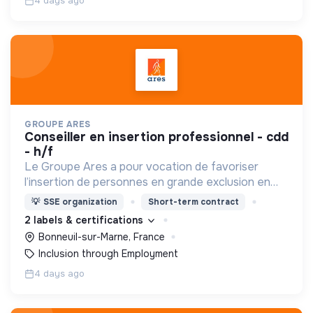
4 days ago
GROUPE ARES
conseiller en insertion professionnel - cdd
- h/f
Le Groupe Ares a pour vocation de favoriser
l’insertion de personnes en grande exclusion en
leur offrant un travail et un accompagnement
💡
SSE organization
Short-term contract
social adaptés.
2 labels & certifications
Bonneuil-sur-Marne, France
Inclusion through Employment
4 days ago