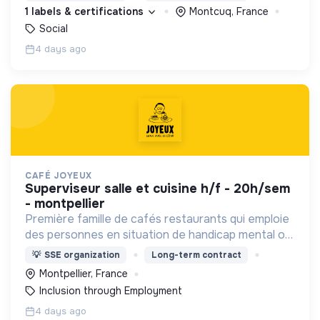
permettre de devenir des hommes et des femmes
1 labels & certifications
Montcuq, France
debout.
Social
4 days ago
CAFÉ JOYEUX
superviseur salle et cuisine h/f - 20h/sem
- montpellier
Première famille de cafés restaurants qui emploie
des personnes en situation de handicap mental ou
cognitif, Café joyeux poursuit sa croissance au
💡
SSE organization
Long-term contract
service de l'inclusion avec déjà plusieurs cafés.
Montpellier, France
Inclusion through Employment
4 days ago