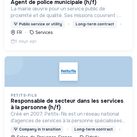
agent de police municipale (h/f)
La mairie œuvre pour un service public de
proximité et de qualité. Ses missions couvrent :
l'enfance, l’action sociale, la culture, la sécurité,
💡
Public service or utility
Long-term contract
l’aménagement urbain, la transition numérique etc.
FR
Services
5 days ago
PETITS-FILS
responsable de secteur dans les services
à la personne (h/f)
Créé en 2007, Petits-fils est un réseau national
d'agences de services à la personne spécialisées
dans l'aide à domicile pour les personnes âgées.
💡
Company in transition
Long-term contract