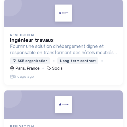
RESIDSOCIAL
ingénieur travaux
Fournir une solution d’hébergement digne et
responsable en transformant des hôtels meublés
pour les adapter à l'accueil de familles en situation
💡
SSE organization
Long-term contract
de précarité.
Paris, France
Social
5 days ago
RESIDSOCIAL