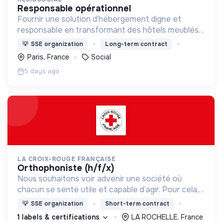
responsable opérationnel
Fournir une solution d’hébergement digne et
responsable en transformant des hôtels meublés
pour les adapter à l'accueil de familles en situation
💡
SSE organization
Long-term contract
de précarité.
Paris, France
Social
5 days ago
LA CROIX-ROUGE FRANÇAISE
orthophoniste (h/f/x)
Nous souhaitons voir advenir une société où
chacun se sente utile et capable d’agir. Pour cela,
nous proposons des moyens et des lieux
💡
SSE organization
Short-term contract
d’engagement innovants et adaptés à tous.
1 labels & certifications
LA ROCHELLE, France