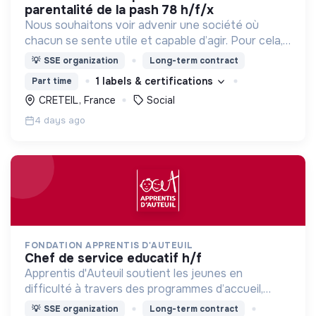
parentalité de la pash 78 h/f/x
Nous souhaitons voir advenir une société où
chacun se sente utile et capable d’agir. Pour cela,
nous proposons des moyens et des lieux
💡
SSE organization
Long-term contract
d’engagement innovants et adaptés à tous.
1 labels & certifications
Part time
CRETEIL, France
Social
4 days ago
FONDATION APPRENTIS D'AUTEUIL
chef de service educatif h/f
Apprentis d'Auteuil soutient les jeunes en
difficulté à travers des programmes d’accueil,
d’éducation, de formation et d’insertion pour leur
💡
SSE organization
Long-term contract