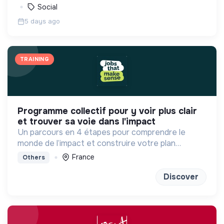
Social
5 days ago
TRAINING
programme collectif pour y voir plus clair
et trouver sa voie dans l'impact
Un parcours en 4 étapes pour comprendre le
monde de l’impact et construire votre plan
d'actions à votre rythme avec les bons outils et la
France
Others
bonne méthode !
Discover