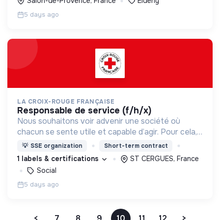
Salon-de-Provence, France
Elderly
5 days ago
LA CROIX-ROUGE FRANÇAISE
responsable de service (f/h/x)
Nous souhaitons voir advenir une société où
chacun se sente utile et capable d’agir. Pour cela,
nous proposons des moyens et des lieux
💡
SSE organization
Short-term contract
d’engagement innovants et adaptés à tous.
1 labels & certifications
ST CERGUES, France
Social
5 days ago
<
7
8
9
10
11
12
>