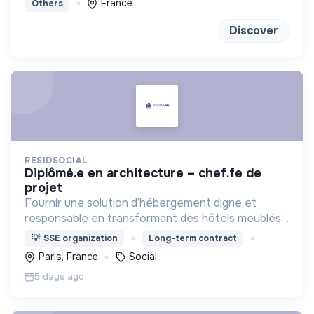
France
Others
Discover
RESIDSOCIAL
diplômé.e en architecture – chef.fe de
projet
Fournir une solution d’hébergement digne et
responsable en transformant des hôtels meublés
pour les adapter à l'accueil de familles en situation
💡
SSE organization
Long-term contract
de précarité.
Paris, France
Social
5 days ago