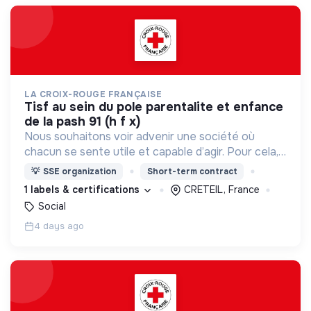
LA CROIX-ROUGE FRANÇAISE
tisf au sein du pole parentalite et enfance
de la pash 91 (h f x)
Nous souhaitons voir advenir une société où
chacun se sente utile et capable d’agir. Pour cela,
nous proposons des moyens et des lieux
💡
SSE organization
Short-term contract
d’engagement innovants et adaptés à tous.
1 labels & certifications
CRETEIL, France
Social
4 days ago