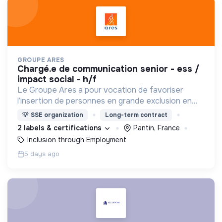
GROUPE ARES
chargé.e de communication senior - ess /
impact social - h/f
Le Groupe Ares a pour vocation de favoriser
l’insertion de personnes en grande exclusion en
leur offrant un travail et un accompagnement
💡
SSE organization
Long-term contract
social adaptés.
2 labels & certifications
Pantin, France
Inclusion through Employment
5 days ago