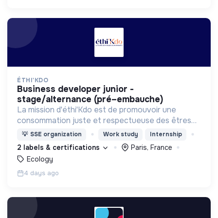
ÉTHI'KDO
business developer junior -
stage/alternance (pré–embauche)
La mission d'éthi'Kdo est de promouvoir une
consommation juste et respectueuse des êtres
vivants et de la planète
💡
SSE organization
Work study
Internship
2 labels & certifications
Paris, France
Ecology
4 days ago