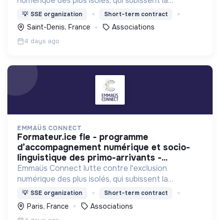
numérique des plus isolés, qui subissent la
dématérialisation de la plupart des services du
💡
SSE organization
Short-term contract
quotidien.
Saint-Denis, France
Associations
4 days ago
EMMAÜS CONNECT
formateur.ice fle - programme
d’accompagnement numérique et socio-
linguistique des primo-arrivants -...
Emmaüs Connect lutte contre l'exclusion
numérique des plus isolés, qui subissent la
dématérialisation de la plupart des services du
💡
SSE organization
Short-term contract
quotidien.
Paris, France
Associations