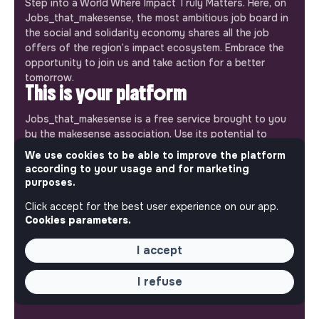
Step into a World Where Impact Truly Matters. Here, on
Jobs_that_makesense, the most ambitious job board in
the social and solidarity economy shares all the job
offers of the region’s impact ecosystem. Embrace the
opportunity to join us and take action for a better
tomorrow.
This is your platform
Jobs_that_makesense is a free service brought to you
by the makesense association. Use its potential to
accelerate your projects and contribute to building a
We use cookies to be able to improve the platform
more respectful, inclusive and sustainable society.
according to your usage and for marketing
Our mobile app
purposes.
Get jobs that make sense on your phone so you never
Click accept for the best user experience on our app.
miss an opportunity.
Cookies parameters.
I accept
iPhone
Android
I refuse