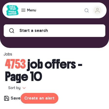
Menu
Start a search
Jobs
4753
job offers -
Page 10
Sort by
Save
Create an alert