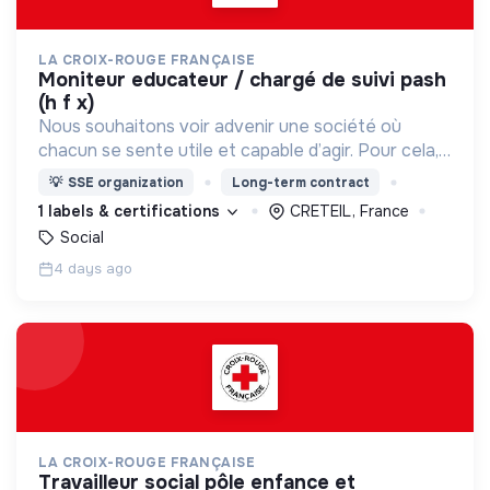
LA CROIX-ROUGE FRANÇAISE
moniteur educateur / chargé de suivi pash
(h f x)
Nous souhaitons voir advenir une société où
chacun se sente utile et capable d’agir. Pour cela,
nous proposons des moyens et des lieux
💡
SSE organization
Long-term contract
d’engagement innovants et adaptés à tous.
1 labels & certifications
CRETEIL, France
Social
4 days ago
LA CROIX-ROUGE FRANÇAISE
travailleur social pôle enfance et