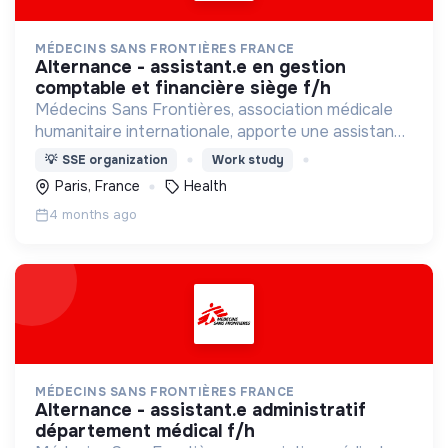
MÉDECINS SANS FRONTIÈRES FRANCE
alternance - assistant.e en gestion
comptable et financière siège f/h
Médecins Sans Frontières, association médicale
humanitaire internationale, apporte une assistance
médicale à des populations dont la vie est
💡
SSE organization
Work study
menacée.
Paris, France
Health
4 months ago
MÉDECINS SANS FRONTIÈRES FRANCE
alternance - assistant.e administratif
département médical f/h