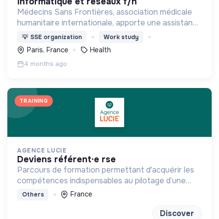
informatique et réseaux f/h
Médecins Sans Frontières, association médicale
humanitaire internationale, apporte une assistance
médicale à des populations dont la vie est
💡
SSE organization
Work study
menacée.
Paris, France
Health
4 months ago
TRAINING
AGENCE LUCIE
deviens référent·e rse
Parcours de formation permettant d'acquérir les
compétences indispensables au pilotage d’une
stratégie RSE/RSO
France
Others
Discover