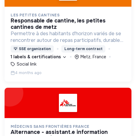
LES PETITES CANTINES
responsable de cantine, les petites
cantines de metz
Permettre à des habitants d'horizon variés de se
rencontrer autour de repas participatifs, durables
et à prix libre pour contribuer à construire une
💡
SSE organization
Long-term contract
société fondée sur la confiance.
1 labels & certifications
Metz, France
Social link
4 months ago
MÉDECINS SANS FRONTIÈRES FRANCE
alternance - assistant.e information