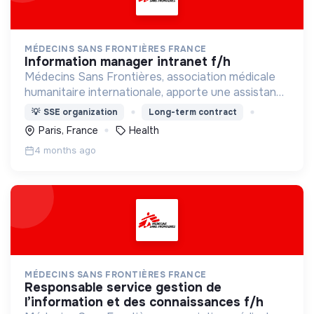
MÉDECINS SANS FRONTIÈRES FRANCE
information manager intranet f/h
Médecins Sans Frontières, association médicale
humanitaire internationale, apporte une assistance
médicale à des populations dont la vie est
💡
SSE organization
Long-term contract
menacée.
Paris, France
Health
4 months ago
MÉDECINS SANS FRONTIÈRES FRANCE
responsable service gestion de
l’information et des connaissances f/h