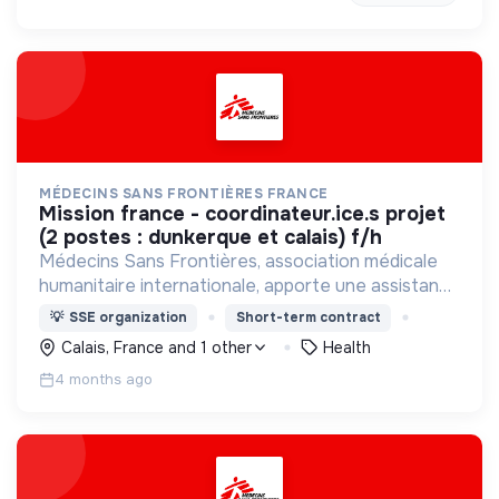
MÉDECINS SANS FRONTIÈRES FRANCE
mission france - coordinateur.ice.s projet
(2 postes : dunkerque et calais) f/h
Médecins Sans Frontières, association médicale
humanitaire internationale, apporte une assistance
médicale à des populations dont la vie est
💡
SSE organization
Short-term contract
menacée.
Calais, France and 1 other
Health
4 months ago