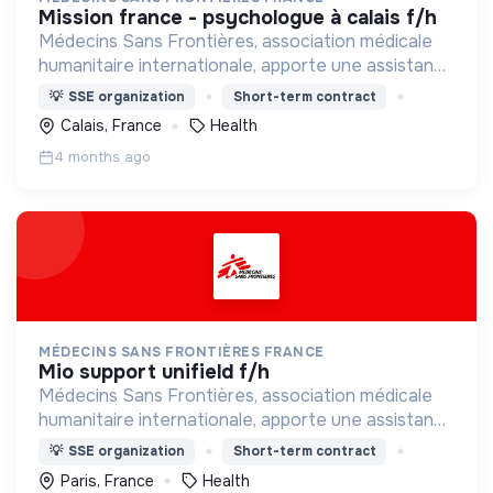
mission france - psychologue à calais f/h
Médecins Sans Frontières, association médicale
humanitaire internationale, apporte une assistance
médicale à des populations dont la vie est
💡
SSE organization
Short-term contract
menacée.
Calais, France
Health
4 months ago
MÉDECINS SANS FRONTIÈRES FRANCE
mio support unifield f/h
Médecins Sans Frontières, association médicale
humanitaire internationale, apporte une assistance
médicale à des populations dont la vie est
💡
SSE organization
Short-term contract
menacée.
Paris, France
Health