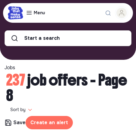
Menu
Start a search
Jobs
237
job offers - Page
8
Sort by
Save
Create an alert