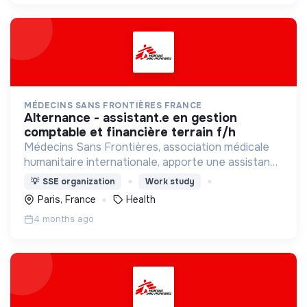
MÉDECINS SANS FRONTIÈRES FRANCE
alternance - assistant.e en gestion
comptable et financière terrain f/h
Médecins Sans Frontières, association médicale
humanitaire internationale, apporte une assistance
médicale à des populations dont la vie est
💡
SSE organization
Work study
menacée.
Paris, France
Health
4 months ago