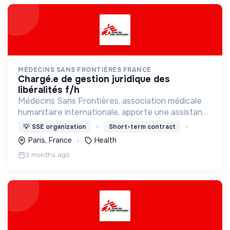
MÉDECINS SANS FRONTIÈRES FRANCE
chargé.e de gestion juridique des
libéralités f/h
Médecins Sans Frontières, association médicale
humanitaire internationale, apporte une assistance
médicale à des populations dont la vie est
💡
SSE organization
Short-term contract
menacée.
Paris, France
Health
3 months ago