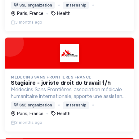
médicale à des populations dont la vie est
💡
SSE organization
Internship
menacée.
Paris, France
Health
3 months ago
MÉDECINS SANS FRONTIÈRES FRANCE
stagiaire - juriste droit du travail f/h
Médecins Sans Frontières, association médicale
humanitaire internationale, apporte une assistance
médicale à des populations dont la vie est
💡
SSE organization
Internship
menacée.
Paris, France
Health
3 months ago