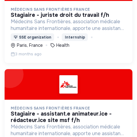
MÉDECINS SANS FRONTIÈRES FRANCE
stagiaire - juriste droit du travail f/h
Médecins Sans Frontières, association médicale
humanitaire internationale, apporte une assistance
médicale à des populations dont la vie est
💡
SSE organization
Internship
menacée.
Paris, France
Health
3 months ago
MÉDECINS SANS FRONTIÈRES FRANCE
stagiaire - assistant.e animateur.ice -
rédacteur.ice site msf f/h
Médecins Sans Frontières, association médicale
humanitaire internationale, apporte une assistance