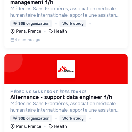
management f/h
Médecins Sans Frontières, association médicale
humanitaire internationale, apporte une assistance
médicale à des populations dont la vie est
💡
SSE organization
Work study
menacée.
Paris, France
Health
4 months ago
MÉDECINS SANS FRONTIÈRES FRANCE
alternance - support data engineer f/h
Médecins Sans Frontières, association médicale
humanitaire internationale, apporte une assistance
médicale à des populations dont la vie est
💡
SSE organization
Work study
menacée.
Paris, France
Health