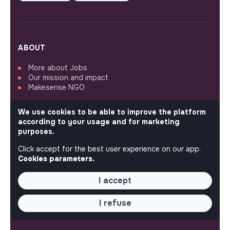
ABOUT
More about Jobs
Our mission and impact
Makesense NGO
We use cookies to be able to improve the platform
QUICK LINKS
according to your usage and for marketing
purposes.
All jobs
Train for impact
Click accept for the best user experience on our app.
Media
Cookies parameters.
Community
Post a job
I accept
Login
Create an account
Edit my profile
I refuse
Recruiter workspace