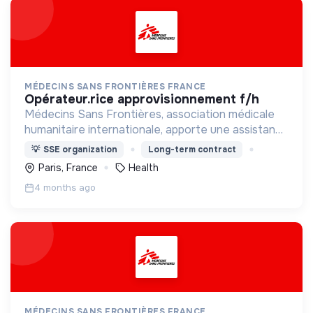
MÉDECINS SANS FRONTIÈRES FRANCE
opérateur.rice approvisionnement f/h
Médecins Sans Frontières, association médicale
humanitaire internationale, apporte une assistance
médicale à des populations dont la vie est
💡
SSE organization
Long-term contract
menacée.
Paris, France
Health
4 months ago
MÉDECINS SANS FRONTIÈRES FRANCE