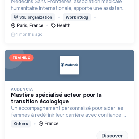
Médecins Sans Frontières, association médicale
humanitaire internationale, apporte une assistance
médicale à des populations dont la vie est
💡
SSE organization
Work study
menacée.
Paris, France
Health
4 months ago
TRAINING
AUDENCIA
mastère spécialisé acteur pour la
transition écologique
Un accompagnement personnalisé pour aider les
femmes à redéfinir leur carrière avec confiance et
clarté
France
Others
Discover