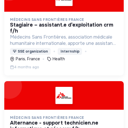
MÉDECINS SANS FRONTIÈRES FRANCE
stagiaire – assistant.e d’exploitation crm
f/h
Médecins Sans Frontières, association médicale
humanitaire internationale, apporte une assistance
médicale à des populations dont la vie est
💡
SSE organization
Internship
menacée.
Paris, France
Health
4 months ago
MÉDECINS SANS FRONTIÈRES FRANCE
alternance - support technicien.ne