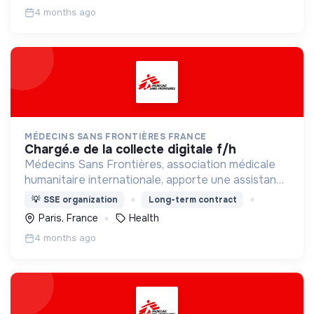
4 months ago
MÉDECINS SANS FRONTIÈRES FRANCE
chargé.e de la collecte digitale f/h
Médecins Sans Frontières, association médicale
humanitaire internationale, apporte une assistance
médicale à des populations dont la vie est
💡
SSE organization
Long-term contract
menacée.
Paris, France
Health
4 months ago