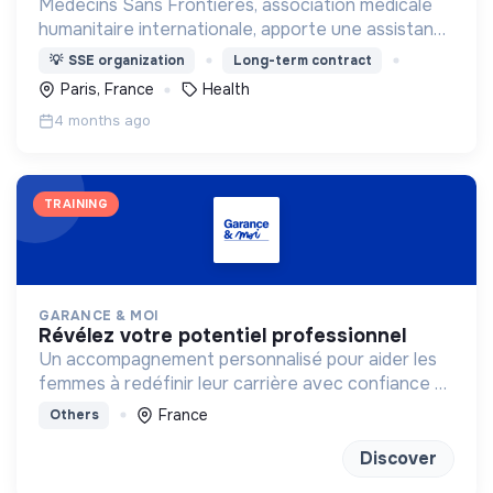
Médecins Sans Frontières, association médicale
humanitaire internationale, apporte une assistance
médicale à des populations dont la vie est
💡
SSE organization
Long-term contract
menacée.
Paris, France
Health
4 months ago
TRAINING
GARANCE & MOI
révélez votre potentiel professionnel
Un accompagnement personnalisé pour aider les
femmes à redéfinir leur carrière avec confiance et
clarté
France
Others
Discover