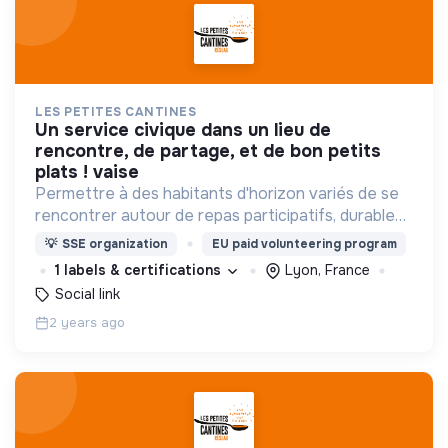
LES PETITES CANTINES
un service civique dans un lieu de
rencontre, de partage, et de bon petits
plats ! vaise
Permettre à des habitants d'horizon variés de se
rencontrer autour de repas participatifs, durables
et à prix libre pour contribuer à construire une
💡
SSE organization
EU paid volunteering program
société fondée sur la confiance.
1 labels & certifications
Lyon, France
Social link
2 years ago