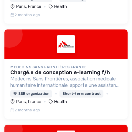
menacée.
Paris, France
Health
2 months ago
MÉDECINS SANS FRONTIÈRES FRANCE
chargé.e de conception e-learning f/h
Médecins Sans Frontières, association médicale
humanitaire internationale, apporte une assistance
médicale à des populations dont la vie est
💡
SSE organization
Short-term contract
menacée.
Paris, France
Health
2 months ago