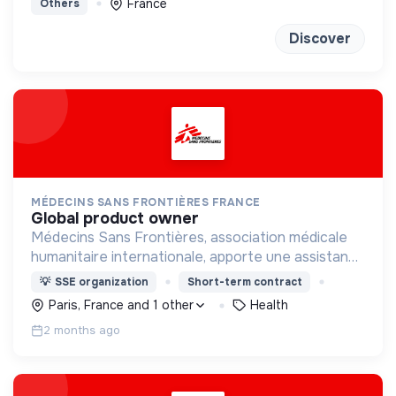
France
Others
Discover
MÉDECINS SANS FRONTIÈRES FRANCE
global product owner
Médecins Sans Frontières, association médicale
humanitaire internationale, apporte une assistance
médicale à des populations dont la vie est
💡
SSE organization
Short-term contract
menacée.
Paris, France and 1 other
Health
2 months ago