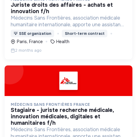
juriste droits des affaires - achats et
innovation f/h
Médecins Sans Frontières, association médicale
humanitaire internationale, apporte une assistance
médicale à des populations dont la vie est
💡
SSE organization
Short-term contract
menacée.
Paris, France
Health
2 months ago
MÉDECINS SANS FRONTIÈRES FRANCE
stagiaire - juriste recherche médicale,
innovation médicales, digitales et
humanitaires f/h
Médecins Sans Frontières, association médicale
humanitaire internationale, apporte une assistance