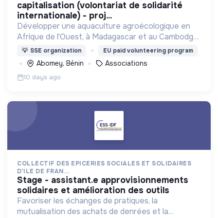
capitalisation (volontariat de solidarité
internationale) - proj...
Développer une aquaculture agroécologique en
Afrique de l'Ouest, à Madagascar et au Cambodge,
permettant d'améliorer les ressources des
💡
SSE organization
EU paid volunteering program
ménages agricoles et de renforcer leur sécurité
Abomey, Bénin
Associations
alimentaire
10 days ago
COLLECTIF DES EPICERIES SOCIALES ET SOLIDAIRES
D'ILE DE FRAN...
stage - assistant.e approvisionnements
solidaires et amélioration des outils
Favoriser les échanges de pratiques, la
mutualisation des achats de denrées et la