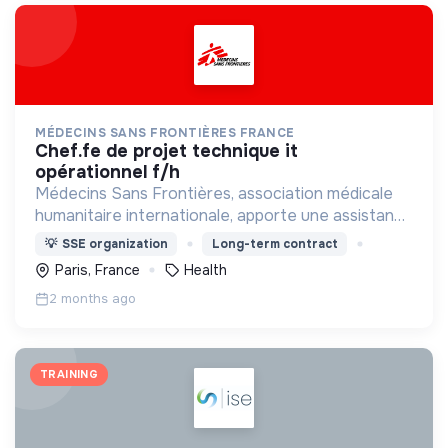
MÉDECINS SANS FRONTIÈRES FRANCE
chef.fe de projet technique it
opérationnel f/h
Médecins Sans Frontières, association médicale
humanitaire internationale, apporte une assistance
médicale à des populations dont la vie est
💡
SSE organization
Long-term contract
menacée.
Paris, France
Health
2 months ago
TRAINING