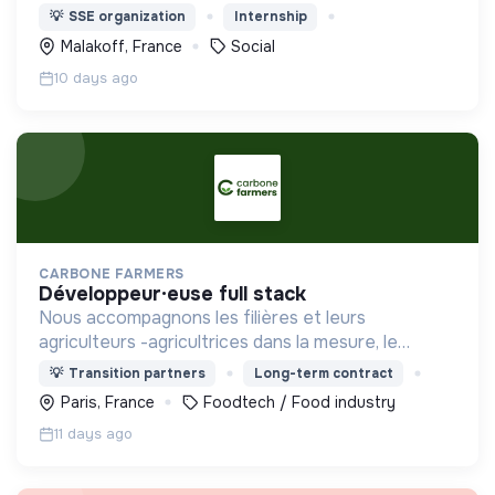
représentation des épiceries sociales et solidaires
💡
SSE organization
Internship
en Ile de France.
Malakoff, France
Social
10 days ago
CARBONE FARMERS
développeur·euse full stack
Nous accompagnons les filières et leurs
agriculteurs -agricultrices dans la mesure, le
pilotage et le le financement de leurs actions de
💡
Transition partners
Long-term contract
transition environnementale.
Paris, France
Foodtech / Food industry
11 days ago