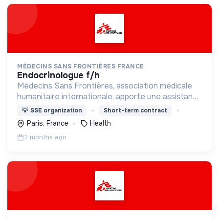
MÉDECINS SANS FRONTIÈRES FRANCE
endocrinologue f/h
Médecins Sans Frontières, association médicale
humanitaire internationale, apporte une assistance
médicale à des populations dont la vie est
💡
SSE organization
Short-term contract
menacée.
Paris, France
Health
2 months ago