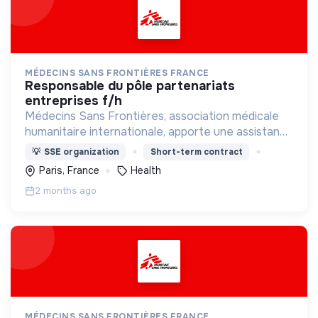
MÉDECINS SANS FRONTIÈRES FRANCE
responsable du pôle partenariats
entreprises f/h
Médecins Sans Frontières, association médicale
humanitaire internationale, apporte une assistance
médicale à des populations dont la vie est
💡
SSE organization
Short-term contract
menacée.
Paris, France
Health
2 months ago
MÉDECINS SANS FRONTIÈRES FRANCE