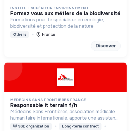
INSTITUT SUPÉRIEUR ENVIRONNEMENT
formez vous aux métiers de la biodiversité
Formations pour te spécialiser en écologie,
biodiversité et protection de la nature
France
Others
Discover
MÉDECINS SANS FRONTIÈRES FRANCE
responsable it terrain f/h
Médecins Sans Frontières, association médicale
humanitaire internationale, apporte une assistance
médicale à des populations dont la vie est
💡
SSE organization
Long-term contract
menacée.