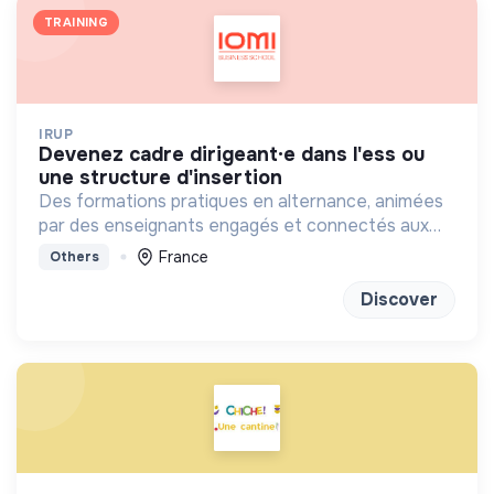
TRAINING
IRUP
devenez cadre dirigeant·e dans l'ess ou
une structure d'insertion
Des formations pratiques en alternance, animées
par des enseignants engagés et connectés aux
réalités sociales, basées sur la coopération et
France
Others
l’innovation.
Discover