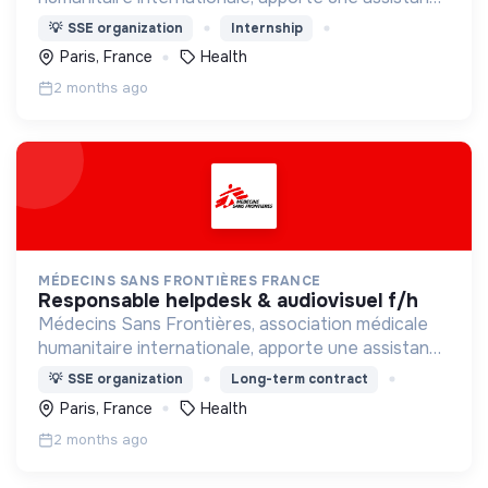
médicale à des populations dont la vie est
💡
SSE organization
Internship
menacée.
Paris, France
Health
2 months ago
MÉDECINS SANS FRONTIÈRES FRANCE
responsable helpdesk & audiovisuel f/h
Médecins Sans Frontières, association médicale
humanitaire internationale, apporte une assistance
médicale à des populations dont la vie est
💡
SSE organization
Long-term contract
menacée.
Paris, France
Health
2 months ago