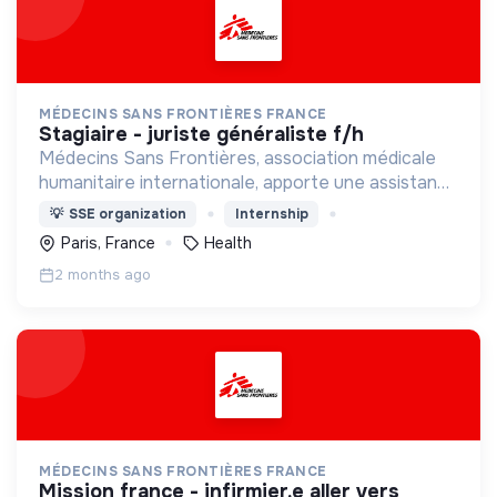
MÉDECINS SANS FRONTIÈRES FRANCE
stagiaire - juriste généraliste f/h
Médecins Sans Frontières, association médicale
humanitaire internationale, apporte une assistance
médicale à des populations dont la vie est
💡
SSE organization
Internship
menacée.
Paris, France
Health
2 months ago
MÉDECINS SANS FRONTIÈRES FRANCE
mission france - infirmier.e aller vers