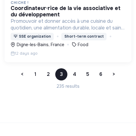
CHICHE !
coordinateur·rice de la vie associative et
du développement
Promouvoir et donner accès à une cuisine du
quotidien, une alimentation durable, locale et saine
au plus grand nombre et plus particulièrement aux
💡
SSE organization
Short-term contract
personnes en précarité alimentaire.
Digne-les-Bains, France
Food
12 days ago
<
1
2
3
4
5
6
>
235 results