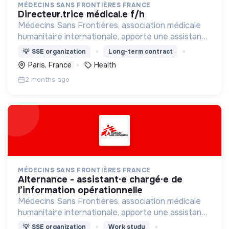
MÉDECINS SANS FRONTIÈRES FRANCE
directeur.trice médical.e f/h
Médecins Sans Frontières, association médicale
humanitaire internationale, apporte une assistance
médicale à des populations dont la vie est
💡
SSE organization
Long-term contract
menacée.
Paris, France
Health
2 months ago
MÉDECINS SANS FRONTIÈRES FRANCE
alternance - assistant·e chargé·e de
l’information opérationnelle
Médecins Sans Frontières, association médicale
humanitaire internationale, apporte une assistance
médicale à des populations dont la vie est
💡
SSE organization
Work study