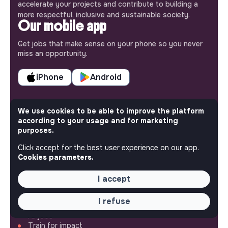
accelerate your projects and contribute to building a
more respectful, inclusive and sustainable society.
Our mobile app
Get jobs that make sense on your phone so you never
miss an opportunity.
iPhone
Android
We use cookies to be able to improve the platform
according to your usage and for marketing
purposes.
ABOUT
Click accept for the best user experience on our app.
More about Jobs
Cookies parameters.
Our mission and impact
Makesense NGO
I accept
QUICK LINKS
I refuse
All jobs
Train for impact