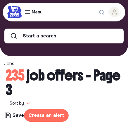
Menu
Start a search
Jobs
235
job offers - Page
3
Sort by
Save
Create an alert