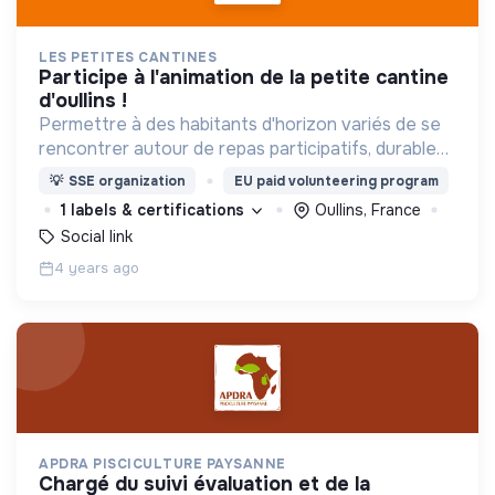
LES PETITES CANTINES
participe à l'animation de la petite cantine
d'oullins !
Permettre à des habitants d'horizon variés de se
rencontrer autour de repas participatifs, durables
et à prix libre pour contribuer à construire une
💡
SSE organization
EU paid volunteering program
société fondée sur la confiance.
1 labels & certifications
Oullins, France
Social link
4 years ago
APDRA PISCICULTURE PAYSANNE
chargé du suivi évaluation et de la