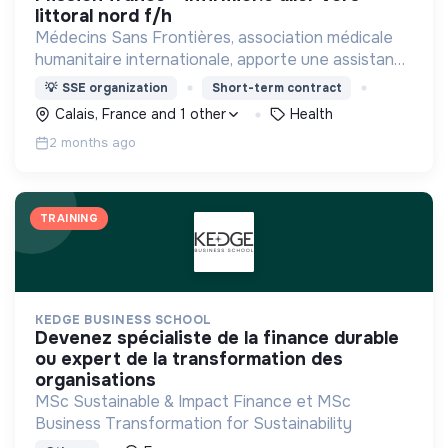
littoral nord f/h
Médecins Sans Frontières, association médicale
humanitaire internationale, apporte une assistance
médicale à des populations dont la vie est
💡
SSE organization
Short-term contract
menacée.
Calais, France and 1 other
Health
2 months ago
TRAINING
KEDGE BUSINESS SCHOOL
devenez spécialiste de la finance durable
ou expert de la transformation des
organisations
MSc Sustainable & Impact Finance et MSc
Business Transformation for Sustainability