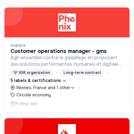
PHENIX
customer operations manager - gms
Agir ensemble contre le gaspillage en proposant
des solutions performantes, humaines et digitales,
qui profitent à tous.
💡
SSE organization
Long-term contract
5 labels & certifications
Rennes, France and 1 other
Circular economy
16 days ago