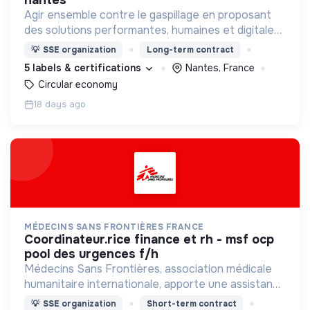
Agir ensemble contre le gaspillage en proposant
des solutions performantes, humaines et digitales,
qui profitent à tous.
💡
SSE organization
Long-term contract
5 labels & certifications
Nantes, France
Circular economy
18 days ago
MÉDECINS SANS FRONTIÈRES FRANCE
coordinateur.rice finance et rh - msf ocp
pool des urgences f/h
Médecins Sans Frontières, association médicale
humanitaire internationale, apporte une assistance
médicale à des populations dont la vie est
💡
SSE organization
Short-term contract