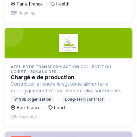
ans) en Afrique, en Asie et en France.
Paris, France
Health
5 days ago
ATELIER DE TRANSFORM'ACTION COLLECTIF DU
LOIRET - BOCAUX DES...
chargé·e de production
Contribuer à rendre le système alimentaire
écologiquement et socialement plus soutenable,
notamment en luttant contre le gaspillage
💡
SSE organization
Long-term contract
alimentaire et en valorisant les techniques
Bou, France
Food
agricoles vertueuses.
6 days ago