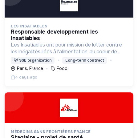
LES INSATIABLES
responsable developpement les
insatiables
Les Insatiables ont pour mission de lutter contre
les inégalités liées à l'alimentation, au coeur de
tous les territoires.
💡
SSE organization
Long-term contract
Paris, France
Food
4 days ago
MÉDECINS SANS FRONTIÈRES FRANCE
stagiaire - projet de santé