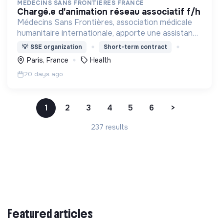
MÉDECINS SANS FRONTIÈRES FRANCE
chargé.e d'animation réseau associatif f/h
Médecins Sans Frontières, association médicale
humanitaire internationale, apporte une assistance
médicale à des populations dont la vie est
💡
SSE organization
Short-term contract
menacée.
Paris, France
Health
20 days ago
1
2
3
4
5
6
>
237 results
Featured articles