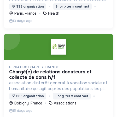
médicale à des populations dont la vie est
💡
SSE organization
Short-term contract
menacée.
Paris, France
Health
13 days ago
FIRDAOUS CHARITY FRANCE
chargé(e) de relations donateurs et
collecte de dons h/f
association d’intérêt général, à vocation sociale et
humanitaire qui agit auprès des populations les plus
vulnérables particulièrement les enfants en
💡
SSE organization
Long-term contract
France et dans d’autres régions du monde.
Bobigny, France
Associations
15 days ago