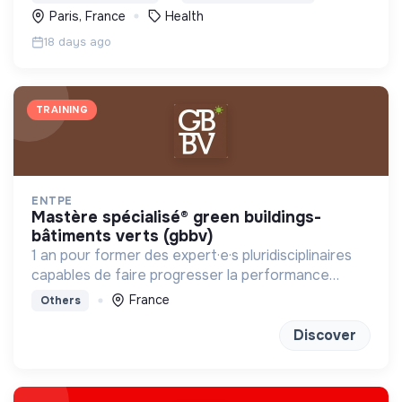
menacée.
Paris, France
Health
18 days ago
TRAINING
ENTPE
mastère spécialisé® green buildings-
bâtiments verts (gbbv)
1 an pour former des expert·e·s pluridisciplinaires
capables de faire progresser la performance
globale des constructions
France
Others
Discover