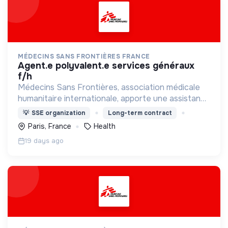
MÉDECINS SANS FRONTIÈRES FRANCE
agent.e polyvalent.e services généraux
f/h
Médecins Sans Frontières, association médicale
humanitaire internationale, apporte une assistance
médicale à des populations dont la vie est
💡
SSE organization
Long-term contract
menacée.
Paris, France
Health
19 days ago