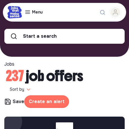
Menu
Start a search
Jobs
237
job offers
Sort by
Save
Create an alert