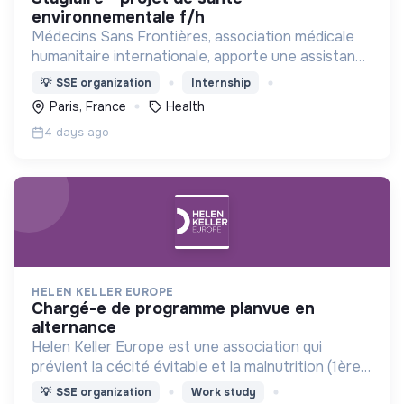
environnementale f/h
Médecins Sans Frontières, association médicale
humanitaire internationale, apporte une assistance
médicale à des populations dont la vie est
💡
SSE organization
Internship
menacée.
Paris, France
Health
4 days ago
HELEN KELLER EUROPE
chargé-e de programme planvue en
alternance
Helen Keller Europe est une association qui
prévient la cécité évitable et la malnutrition (1ère
cause de cécité chez les enfants de moins de 5
💡
SSE organization
Work study