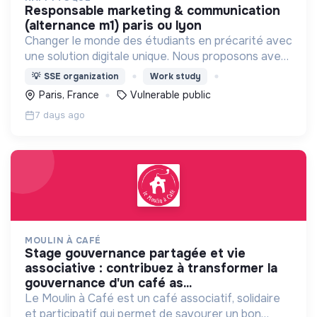
responsable marketing & communication
(alternance m1) paris ou lyon
Changer le monde des étudiants en précarité avec
une solution digitale unique. Nous proposons avec
notre application, des paniers alimentaires, des
💡
SSE organization
Work study
repas ASSIS chauds et des places culture.
Paris, France
Vulnerable public
7 days ago
MOULIN À CAFÉ
stage gouvernance partagée et vie
associative : contribuez à transformer la
gouvernance d'un café as...
Le Moulin à Café est un café associatif, solidaire
et participatif qui permet de savourer un bon