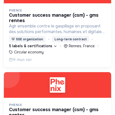
PHENIX
customer success manager (csm) - gms
rennes
Agir ensemble contre le gaspillage en proposant
des solutions performantes, humaines et digitales,
qui profitent à tous.
💡
SSE organization
Long-term contract
5 labels & certifications
Rennes, France
Circular economy
18 days ago
PHENIX
customer success manager (csm) - gms
nantes