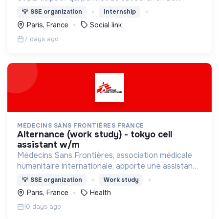
repas, boire un verre, discuter, jouer aux échecs,
💡
SSE organization
Internship
profiter des spectacles, devenir bénévole…
Paris, France
Social link
7 days ago
MÉDECINS SANS FRONTIÈRES FRANCE
alternance (work study) - tokyo cell
assistant w/m
Médecins Sans Frontières, association médicale
humanitaire internationale, apporte une assistance
médicale à des populations dont la vie est
💡
SSE organization
Work study
menacée.
Paris, France
Health
10 days ago