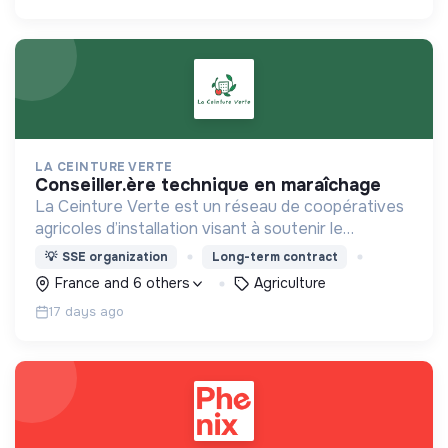
LA CEINTURE VERTE
conseiller.ère technique en maraîchage
La Ceinture Verte est un réseau de coopératives
agricoles d’installation visant à soutenir le
développement d’une filière locale en agriculture
💡
SSE organization
Long-term contract
biologique plus rémunératrice pour les
France and 6 others
Agriculture
producteurs.
17 days ago