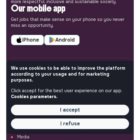
more respectful, inclusive and sustainable society.
Our mobile app
Get jobs that make sense on your phone so you never
miss an opportunity.
iPhone
Android
We use cookies to be able to improve the platform
ABOUT
according to your usage and for marketing
purposes.
More about Jobs
Click accept for the best user experience on our app.
Our mission and impact
Cookies parameters.
Makesense NGO
I accept
QUICK LINKS
I refuse
All jobs
Train for impact
Media