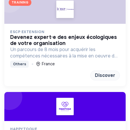
TRAINING
ESCP EXTENSION
devenez expert·e des enjeux écologiques
de votre organisation
Un parcours de 8 mois pour acquérir les
compétences nécessaires à la mise en oeuvre de
la transition écologique et environnementale au
France
Others
sein des organisations.
Discover
HAPPYTOQUE