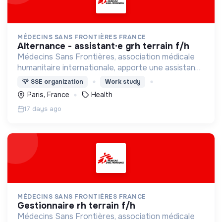
MÉDECINS SANS FRONTIÈRES FRANCE
alternance - assistant·e grh terrain f/h
Médecins Sans Frontières, association médicale
humanitaire internationale, apporte une assistance
médicale à des populations dont la vie est
💡
SSE organization
Work study
menacée.
Paris, France
Health
17 days ago
MÉDECINS SANS FRONTIÈRES FRANCE
gestionnaire rh terrain f/h
Médecins Sans Frontières, association médicale