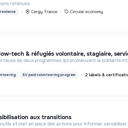
ions retenues.
Cergy, France
Circular economy
reelance
 low-tech & réfugiés volontaire, stagiaire, serv
orteuse de deux programmes qui promeuvent la solidarité in
2 labels & certificat
unteering
EU paid volunteering program
sibilisation aux transitions
utils et met en place des actions pour informer, sensibiliser 