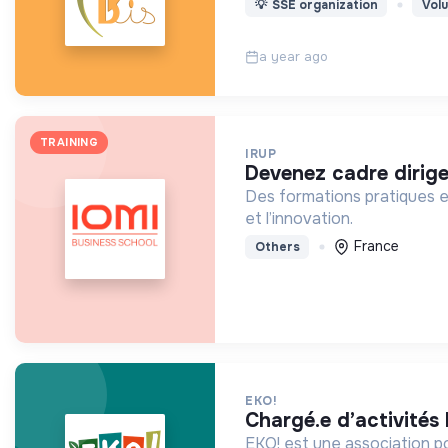
💡
SSE organization
Vol
a year ago
TRAINING
IRUP
devenez cadre dirig
Des formations pratiques e
et l’innovation.
France
Others
EKO!
chargé.e d’activités
EKO! est une association p