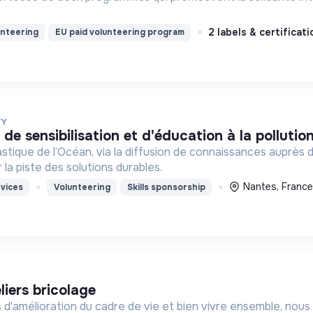
2 labels & certificat
unteering
EU paid volunteering program
TY
 de sensibilisation et d'éducation à la pollutio
astique de l’Océan, via la diffusion de connaissances auprès 
la piste des solutions durables.
Nantes, France
vices
Volunteering
Skills sponsorship
eliers bricolage
 d'amélioration du cadre de vie et bien vivre ensemble, nous co