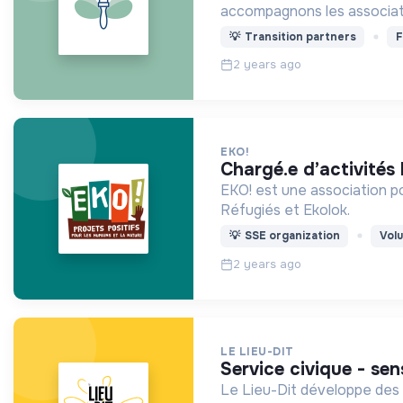
accompagnons les associat
💡
Transition partners
F
2 years ago
EKO!
chargé.e d’activités
EKO! est une association p
Réfugiés et Ekolok.
💡
SSE organization
Vol
2 years ago
LE LIEU-DIT
service civique - sen
Le Lieu-Dit développe des o