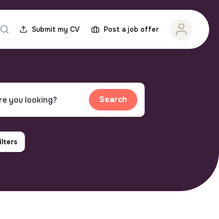
Submit my CV
Post a job offer
Search
ilters