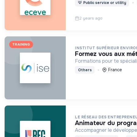
💡
Public service or utility
2 years ago
TRAINING
INSTITUT SUPÉRIEUR ENVIR
formez vous aux méti
Formations pour te spéciali
France
Others
LE RÉSEAU DES ENTREPRENE
animateur du progr
Accompagner l