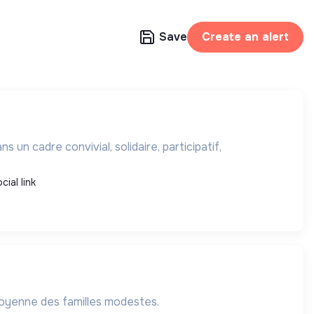
Save
Create an alert
un cadre convivial, solidaire, participatif,
cial link
citoyenne des familles modestes.