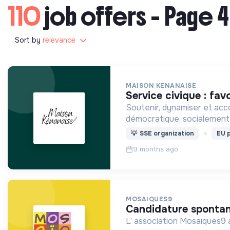
110
job offers - Page 4
Sort by
relevance
MAISON KENANAISE
service civique : fav
Soutenir, dynamiser et acco
démocratique, socialement mi
💡
SSE organization
EU p
9 months ago
MOSAIQUES9
candidature sponta
L’ association Mosaïques9 a