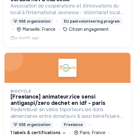
Association de coopérations et d’innovations du
local à l'international Jeunesse - Volontariat local
et international - Engagement - Education -
💡
SSE organization
EU paid volunteering program
Insertion - Economie sociale et solidaire
Marseille, France
Citizen engagement
a month ago
BIOCYCLE
[freelance] animateur.rice sensi
antigaspi/zero dechet en idf - paris
Redistribuer en vélos triporteurs les dons
alimentaires entre donateurs & asso bénéficiaires.
Sensibiliser le grand public à l'Anti-Gaspi citoyen.
💡
SSE organization
Freelance
Accompagner les professionnels au Zéro Déchet.
1 labels & certifications
Paris, France