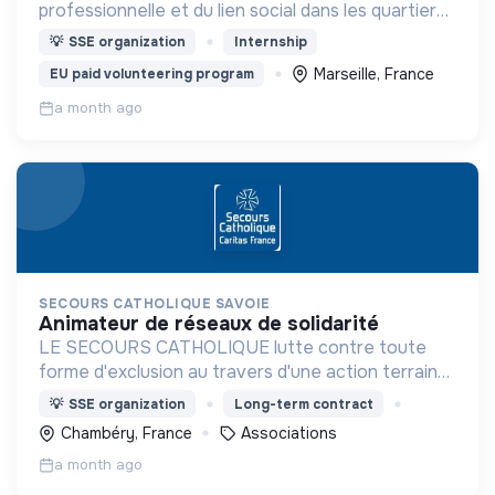
professionnelle et du lien social dans les quartier
de Noailles et de Belsunce
💡
SSE organization
Internship
Marseille, France
EU paid volunteering program
a month ago
SECOURS CATHOLIQUE SAVOIE
animateur de réseaux de solidarité
LE SECOURS CATHOLIQUE lutte contre toute
forme d'exclusion au travers d'une action terrain
(épiceries solidaires, microcrédit...) et de plaidoyer
💡
SSE organization
Long-term contract
Chambéry, France
Associations
a month ago