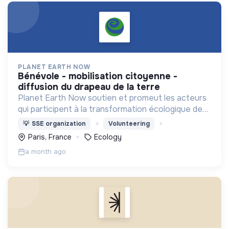
PLANET EARTH NOW
bénévole - mobilisation citoyenne -
diffusion du drapeau de la terre
Planet Earth Now soutien et promeut les acteurs
qui participent à la transformation écologique de
nos sociétés, notamment à travers la diffusion du
💡
SSE organization
Volunteering
drapeau de la Terre.
Paris, France
Ecology
a month ago