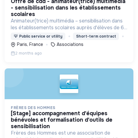
offre de cdd - animateur(trice) multimédia
- sensibilisation dans les établissements
scolaires
Animateur(trice) multimédia – sensibilisation dans
les établissements scolaires auprès d'élèves de 6
à 18 ans et auprès d'adultes (parents et
💡
Public service or utility
Short-term contract
professionnels).
Paris, France
Associations
2 months ago
FRÈRES DES HOMMES
[stage] accompagnement d'équipes
bénévoles et formalisation d'outils de
sensibilisation
Frères des Hommes est une association de