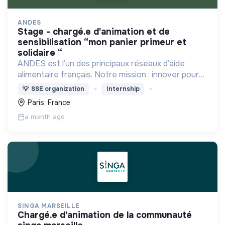
ANDES
stage - chargé.e d'animation et de
sensibilisation “mon panier primeur et
solidaire “
ANDES est l’un des principaux réseaux d’aide
alimentaire français. Notre mission : innover pour
l’insertion durable autour d’une alimentation de
💡
SSE organization
Internship
qualité pour tous.
Paris, France
a month ago
SINGA MARSEILLE
chargé.e d'animation de la communauté