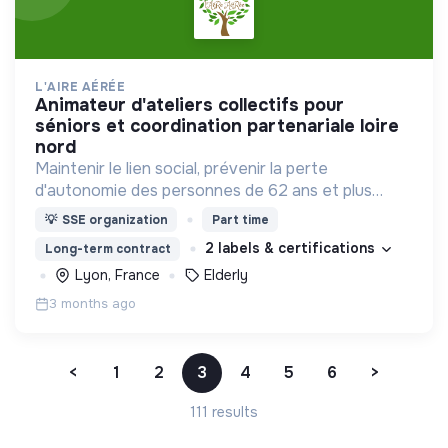
L'AIRE AÉRÉE
animateur d'ateliers collectifs pour
séniors et coordination partenariale loire
nord
Maintenir le lien social, prévenir la perte
d'autonomie des personnes de 62 ans et plus
fragilisées et isolées par leur vie à domicile en
💡
SSE organization
Part time
milieu rural
2 labels & certifications
Long-term contract
Lyon, France
Elderly
3 months ago
<
1
2
3
4
5
6
>
111 results