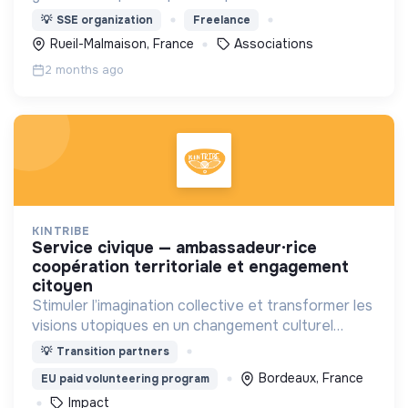
situation de handicap - Faire évoluer la
💡
SSE organization
Freelance
représentation du handicap et rendre la société
Rueil-Malmaison, France
Associations
plus inclusive
2 months ago
KINTRIBE
service civique — ambassadeur·rice
coopération territoriale et engagement
citoyen
Stimuler l’imagination collective et transformer les
visions utopiques en un changement culturel
tangible et des initiatives à impact.
💡
Transition partners
Bordeaux, France
EU paid volunteering program
Impact