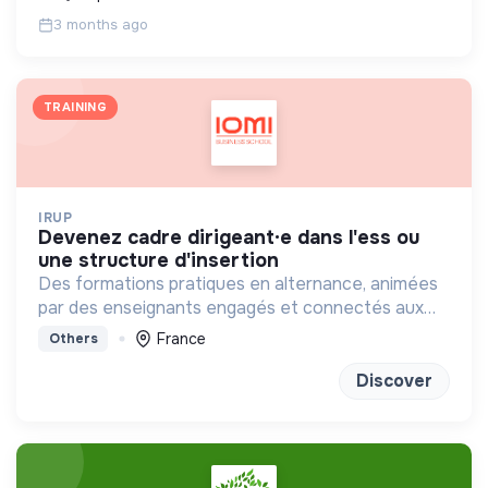
3 months ago
TRAINING
IRUP
devenez cadre dirigeant·e dans l'ess ou
une structure d'insertion
Des formations pratiques en alternance, animées
par des enseignants engagés et connectés aux
réalités sociales, basées sur la coopération et
France
Others
l’innovation.
Discover