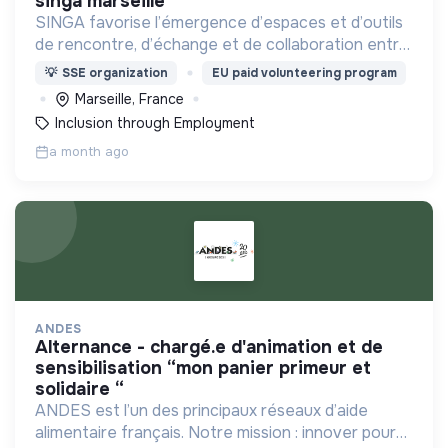
singa marseille
SINGA favorise l’émergence d’espaces et d’outils
de rencontre, d’échange et de collaboration entre
les primo-arrivant.e.s et la société d'accueil.
💡
SSE organization
EU paid volunteering program
Marseille, France
Inclusion through Employment
a month ago
ANDES
alternance - chargé.e d'animation et de
sensibilisation “mon panier primeur et
solidaire “
ANDES est l’un des principaux réseaux d’aide
alimentaire français. Notre mission : innover pour