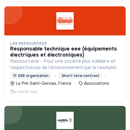
LES RESSOURCÉES
responsable technique eee (équipements
électriques et électroniques)
Ressourcerie - Pour une société plus solidaire et
respectueuse de l’environnement par le réemploi
des objets, le développement du lien social et le
💡
SSE organization
Short-term contract
renforcement du pouvoir d’agir des citoyen·nes.
Le Pré-Saint-Gervais, France
Associations
a month ago