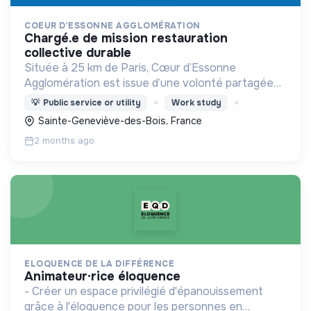
COEUR D'ESSONNE AGGLOMÉRATION
chargé.e de mission restauration
collective durable
Située à 25 km de Paris, Cœur d’Essonne
Agglomération est issue d’une volonté partagée
des 21 communes membres de construire un cadre
💡
Public service or utility
Work study
de vie durable, solidaire et attractif pour ses 208
Sainte-Geneviève-des-Bois, France
000 habitants
2 months ago
ELOQUENCE DE LA DIFFÉRENCE
animateur·rice éloquence
- Créer un espace privilégié d'épanouissement
grâce à l'éloquence pour les personnes en