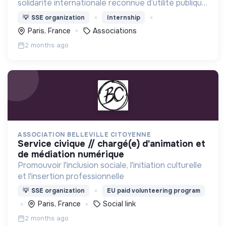
solidarité internationale reconnue d’utilité publique,
laïque et apolitique.
💡
SSE organization
Internship
Paris, France
Associations
2 months ago
ASSOCIATION BELLEVILLE CITOYENNE
service civique // chargé(e) d'animation et
de médiation numérique
Promouvoir l'inclusion sociale, l'initiation culturelle
et l'insertion professionnelle
💡
SSE organization
EU paid volunteering program
Paris, France
Social link
2 months ago