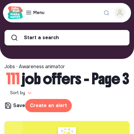
Menu
Start a search
Jobs ⋅ Awareness animator
111
job offers - Page 3
Sort by
Save
Create an alert