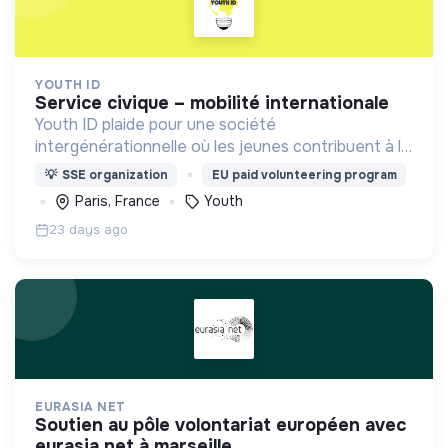
YOUTH ID
service civique – mobilité internationale
Youth ID plaide pour une société
intergénérationnelle où les jeunes contribuent à la
construction d’un monde durable. Accompagner la
💡
SSE organization
EU paid volunteering program
jeunesse, plus particulièrement les publics
Paris, France
Youth
prioritaires, à agir
23 days ago
EURASIA NET
soutien au pôle volontariat européen avec
eurasia net à marseille