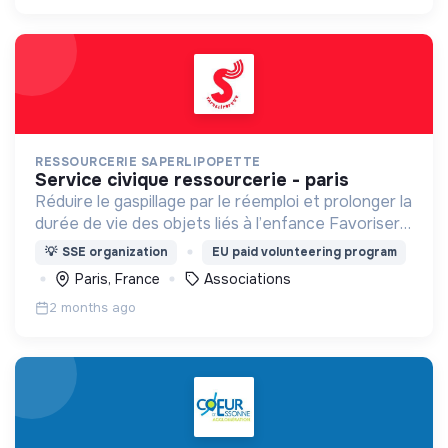
RESSOURCERIE SAPERLIPOPETTE
service civique ressourcerie - paris
Réduire le gaspillage par le réemploi et prolonger la
durée de vie des objets liés à l’enfance Favoriser
l’accès à des biens essentiels à des prix solidaires
💡
SSE organization
EU paid volunteering program
et abordables pour les familles
Paris, France
Associations
2 months ago