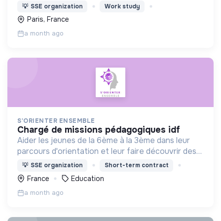
l’insertion durable autour d’une alimentation de
💡
SSE organization
Work study
qualité pour tous.
Paris, France
a month ago
S'ORIENTER ENSEMBLE
chargé de missions pédagogiques idf
Aider les jeunes de la 6ème à la 3ème dans leur
parcours d'orientation et leur faire découvrir des
domaines d'activités de manière ludique.
💡
SSE organization
Short-term contract
France
Education
a month ago