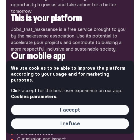
opportunity to join us and take action for a better
tomorrow.
This is your platform
Jobs_that_makesense is a free service brought to you
by the makesense association. Use its potential to
accelerate your projects and contribute to building a
more respectful, inclusive and sustainable society.
Our mobile app
Get jobs that make sense on your phone so you never
We use cookies to be able to improve the platform
miss an opportunity.
according to your usage and for marketing
purposes.
iPhone
Android
Click accept for the best user experience on our app.
Cookies parameters.
I accept
ABOUT
I refuse
More about Jobs
Our mission and impact