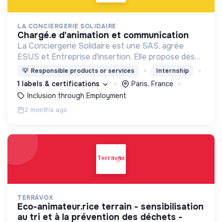
LA CONCIERGERIE SOLIDAIRE
chargé.e d'animation et communication
La Conciergerie Solidaire est une SAS, agrée
ESUS et Entreprise d'insertion. Elle propose des
services de conciergerie locaux et solidaires dans
💡
Responsible products or services
Internship
les entreprises, Tiers Lieux et Quartiers.
1 labels & certifications
Paris, France
Inclusion through Employment
2 months ago
TERRAVOX
eco-animateur.rice terrain - sensibilisation
au tri et à la prévention des déchets -