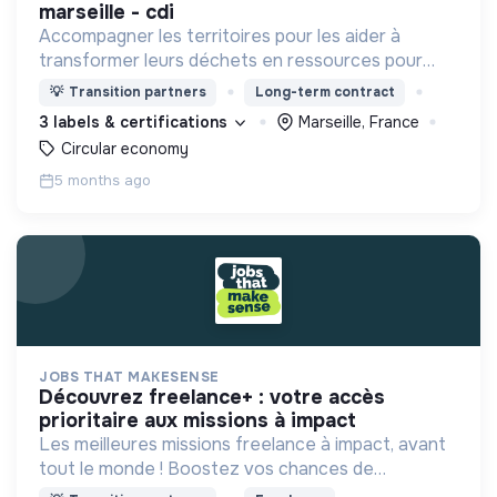
marseille - cdi
Accompagner les territoires pour les aider à
transformer leurs déchets en ressources pour
mieux vivre la ville !
💡
Transition partners
Long-term contract
3 labels & certifications
Marseille, France
Circular economy
5 months ago
JOBS THAT MAKESENSE
découvrez freelance+ : votre accès
prioritaire aux missions à impact
Les meilleures missions freelance à impact, avant
tout le monde ! Boostez vos chances de
décrocher des missions à fort impact en