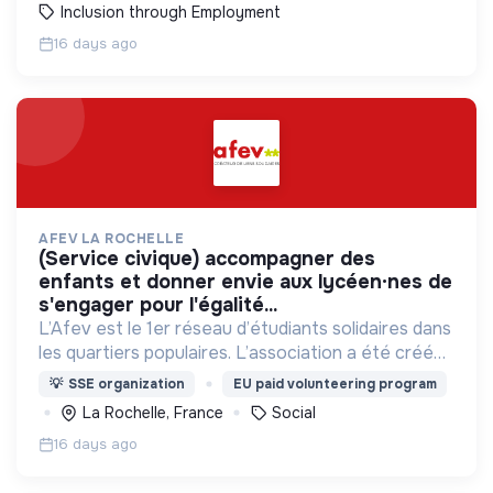
Inclusion through Employment
16 days ago
AFEV LA ROCHELLE
(service civique) accompagner des
enfants et donner envie aux lycéen·nes de
s'engager pour l'égalité...
L’Afev est le 1er réseau d’étudiants solidaires dans
les quartiers populaires. L’association a été créée
en 1991 pour lutter contre les inégalités
💡
SSE organization
EU paid volunteering program
éducatives et la relégation des quartiers
La Rochelle, France
Social
populaires.
16 days ago