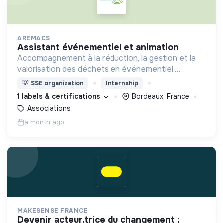
AREMACS
assistant événementiel et animation
Accompagnement à la réduction, la gestion et la
valorisation des déchets en événementiel,
sensibilisation des publics et écoresponsabilité
💡
SSE organization
Internship
événementielle
1 labels & certifications
Bordeaux, France
Associations
a month ago
MAKESENSE FRANCE
devenir acteur.trice du changement :