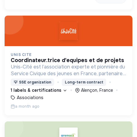
UNIS CITE
coordinateur.trice d'equipes et de projets
Unis-Cité est l’association experte et pionnière du
Service Civique des jeunes en France, partenaire
privilégié de l’Etat et des collectivités dans le
💡
SSE organization
Long-term contract
déploiement du Service Civique.
1 labels & certifications
Alençon, France
Associations
a month ago