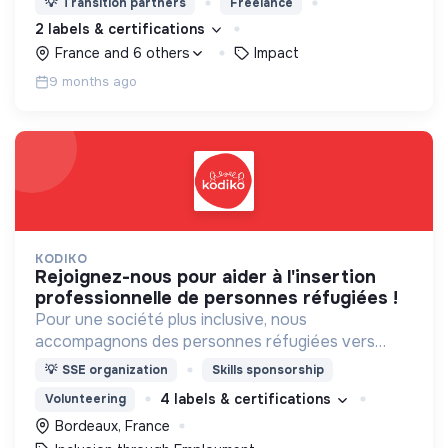
💡
Transition partners
Freelance
rejoignant le plus grand réseau de structures
2 labels & certifications
engagées.
France and 6 others
Impact
9 months ago
KODIKO
rejoignez-nous pour aider à l'insertion
professionnelle de personnes réfugiées !
Pour une société plus inclusive, nous
accompagnons des personnes réfugiées vers
l'emploi à travers un programme de co-training en
💡
SSE organization
Skills sponsorship
entreprise.
4 labels & certifications
Volunteering
Bordeaux, France