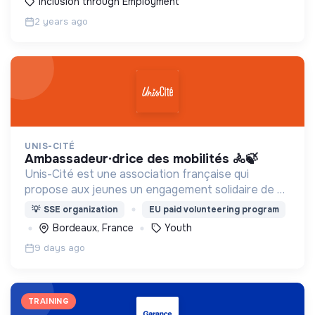
Inclusion through Employment
2 years ago
UNIS-CITÉ
ambassadeur·drice des mobilités 🚴🍃
Unis-Cité est une association française qui
propose aux jeunes un engagement solidaire de 8
mois à temps plein. Créée en 1995, elle est à
💡
SSE organization
EU paid volunteering program
l'origine du service civique.
Bordeaux, France
Youth
9 days ago
TRAINING