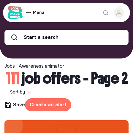
Menu
Start a search
Jobs ⋅ Awareness animator
111
job offers - Page 2
Sort by
Save
Create an alert