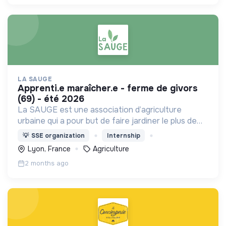
LA SAUGE
apprenti.e maraîcher.e - ferme de givors
(69) - été 2026
La SAUGE est une association d’agriculture
urbaine qui a pour but de faire jardiner le plus de
monde possible 2h par semaine de manière
💡
SSE organization
Internship
respectueuse du vivant.
Lyon, France
Agriculture
2 months ago