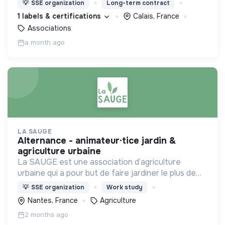
💡
SSE organization
Long-term contract
déploiement du Service Civique.
1 labels & certifications
Calais, France
Associations
a month ago
LA SAUGE
alternance - animateur·tice jardin &
agriculture urbaine
La SAUGE est une association d’agriculture
urbaine qui a pour but de faire jardiner le plus de
monde possible 2h par semaine de manière
💡
SSE organization
Work study
respectueuse du vivant.
Nantes, France
Agriculture
2 months ago