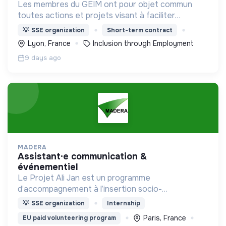
Les membres du GEIM ont pour objet commun
toutes actions et projets visant à faciliter
l’insertion et l’évolution dans l’emploi.
💡
SSE organization
Short-term contract
Lyon, France
Inclusion through Employment
9 days ago
MADERA
assistant·e communication &
événementiel
Le Projet Ali Jan est un programme
d’accompagnement à l’insertion socio-
professionnelle des personnes bénéficiaires de la
💡
SSE organization
Internship
protection internationale (BPI) dans les territoires
Paris, France
EU paid volunteering program
ruraux et périurbains.