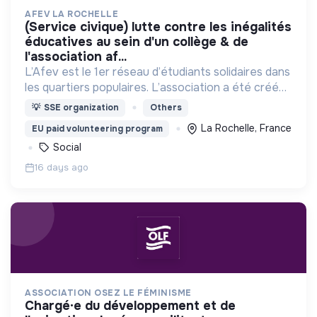
AFEV LA ROCHELLE
(service civique) lutte contre les inégalités
éducatives au sein d'un collège & de
l'association af...
L’Afev est le 1er réseau d’étudiants solidaires dans
les quartiers populaires. L’association a été créée
en 1991 pour lutter contre les inégalités
💡
SSE organization
Others
éducatives et la relégation des quartiers
La Rochelle, France
EU paid volunteering program
populaires.
Social
16 days ago
ASSOCIATION OSEZ LE FÉMINISME
chargé·e du développement et de