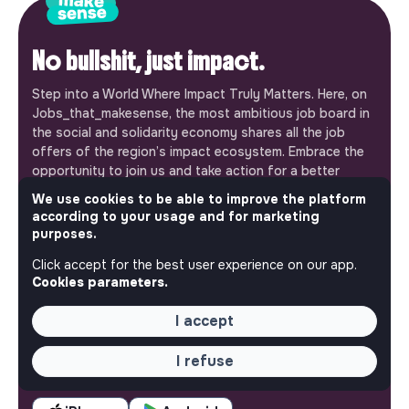
No bullshit, just impact.
Step into a World Where Impact Truly Matters. Here, on
Jobs_that_makesense, the most ambitious job board in
the social and solidarity economy shares all the job
offers of the region’s impact ecosystem. Embrace the
opportunity to join us and take action for a better
tomorrow.
We use cookies to be able to improve the platform
This is your platform
according to your usage and for marketing
purposes.
Jobs_that_makesense is a free service brought to you
by the makesense association. Use its potential to
Click accept for the best user experience on our app.
accelerate your projects and contribute to building a
Cookies parameters.
more respectful, inclusive and sustainable society.
Our mobile app
I accept
Get jobs that make sense on your phone so you never
I refuse
miss an opportunity.