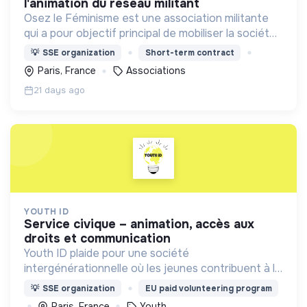
l'animation du réseau militant
Osez le Féminisme est une association militante
qui a pour objectif principal de mobiliser la société
autour des droits des femmes, afin de faire
💡
SSE organization
Short-term contract
évoluer les mentalités et faire progresser l’égalité.
Paris, France
Associations
21 days ago
YOUTH ID
service civique – animation, accès aux
droits et communication
Youth ID plaide pour une société
intergénérationnelle où les jeunes contribuent à la
construction d’un monde durable. Accompagner la
💡
SSE organization
EU paid volunteering program
jeunesse, plus particulièrement les publics
Paris, France
Youth