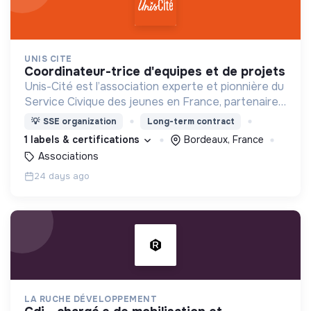
UNIS CITE
coordinateur-trice d'equipes et de projets
Unis-Cité est l’association experte et pionnière du
Service Civique des jeunes en France, partenaire
privilégié de l’Etat et des collectivités dans le
💡
SSE organization
Long-term contract
déploiement du Service Civique.
1 labels & certifications
Bordeaux, France
Associations
24 days ago
LA RUCHE DÉVELOPPEMENT