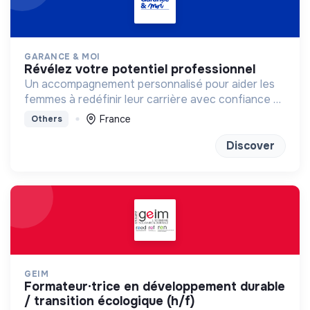
GARANCE & MOI
révélez votre potentiel professionnel
Un accompagnement personnalisé pour aider les
femmes à redéfinir leur carrière avec confiance et
clarté
France
Others
Discover
GEIM
formateur·trice en développement durable
/ transition écologique (h/f)