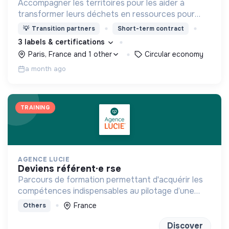
Accompagner les territoires pour les aider à
transformer leurs déchets en ressources pour
mieux vivre la ville !
💡
Transition partners
Short-term contract
3 labels & certifications
Paris, France and 1 other
Circular economy
a month ago
TRAINING
AGENCE LUCIE
deviens référent·e rse
Parcours de formation permettant d'acquérir les
compétences indispensables au pilotage d’une
stratégie RSE/RSO
France
Others
Discover