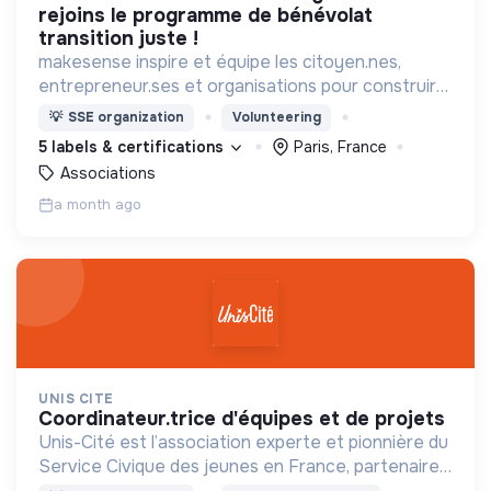
rejoins le programme de bénévolat
transition juste !
makesense inspire et équipe les citoyen.nes,
entrepreneur.ses et organisations pour construire
ensemble une société inclusive et durable.
💡
SSE organization
Volunteering
5 labels & certifications
Paris, France
Associations
a month ago
UNIS CITE
coordinateur.trice d'équipes et de projets
Unis-Cité est l’association experte et pionnière du
Service Civique des jeunes en France, partenaire
privilégié de l’Etat et des collectivités dans le