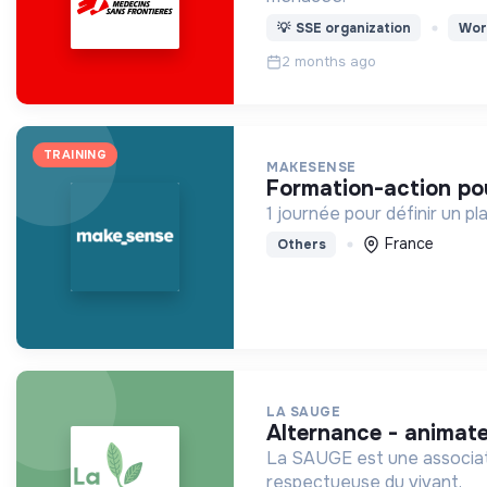
💡
SSE organization
Wor
2 months ago
TRAINING
MAKESENSE
formation-action p
1 journée pour définir un p
France
Others
LA SAUGE
alternance - animate
La SAUGE est une associatio
respectueuse du vivant.