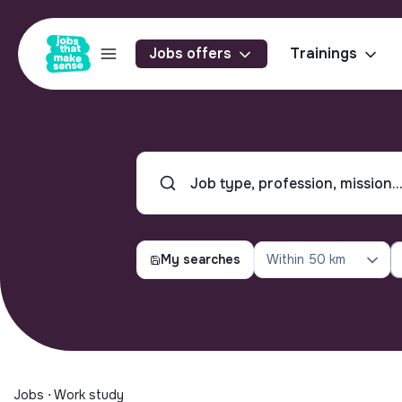
Jobs offers
Trainings
My searches
Within
50 km
Jobs ⋅ Work study