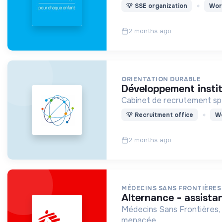
💡
SSE organization
Wor
2 months ago
ORIENTATION DURABLE
développement insti
Cabinet de recrutement spéc
💡
Recruitment office
Wo
2 months ago
MÉDECINS SANS FRONTIÈRES
alternance - assista
Médecins Sans Frontières, 
menacée.