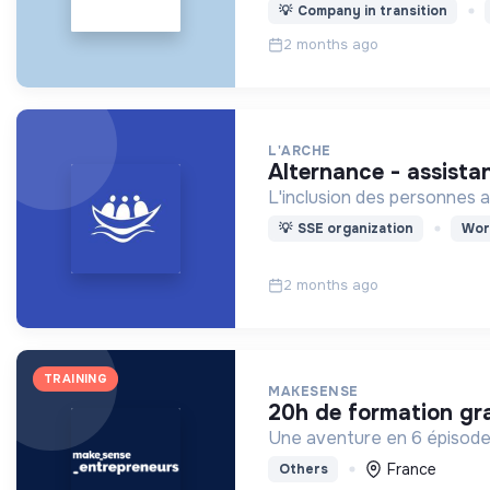
💡
Company in transition
2 months ago
L'ARCHE
alternance - assist
L'inclusion des personnes a
💡
SSE organization
Wor
2 months ago
TRAINING
MAKESENSE
20h de formation gra
Une aventure en 6 épisodes
France
Others