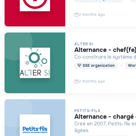
2 months ago
ALTER SI
alternance - chef(fe
Co-construire le système d
💡
SSE organization
Wor
2 months ago
PETITS-FILS
alternance - chargé
Créé en 2007, Petits-fils e
âgées.