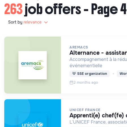
263
job offers - Page 4
Sort by
relevance
AREMACS
alternance - assista
Accompagnement à la réducti
événementielle
💡
SSE organization
Wor
2 months ago
UNICEF FRANCE
apprenti(e) chef(fe)
L’UNICEF France, associatio