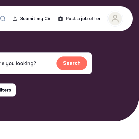
Submit my CV
Post a job offer
Search
ilters