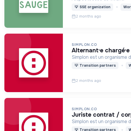
💡
SSE organization
Wor
2 months ago
SIMPLON.CO
alternant·e chargé·
Simplon est un organisme d
💡
Transition partners
W
2 months ago
SIMPLON.CO
juriste contrat / co
Simplon est un organisme d
💡
Transition partners
W