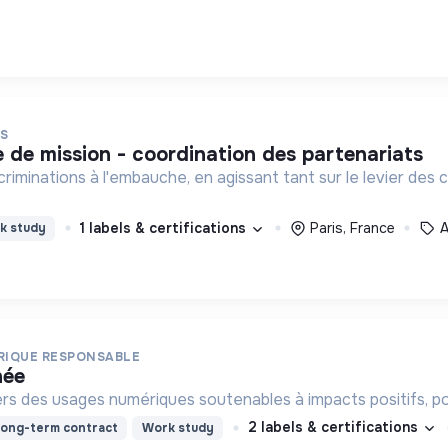
IS
.e de mission - coordination des partenariats
criminations à l'embauche, en agissant tant sur le levier des
1 labels & certifications
Paris, France
A
k study
ERIQUE RESPONSABLE
née
rs des usages numériques soutenables à impacts positifs, pou
2 labels & certifications
ong-term contract
Work study