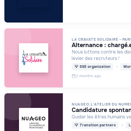
LA CRAVATE SOLIDAIRE - PAR
alternance : chargé
Nous luttons contre les dis
levier des recruteurs !
💡
SSE organization
Wor
2 months ago
NUAGEO, L'ATELIER DU NUM
candidature sponta
Guider les êtres humains ve
💡
Transition partners
L