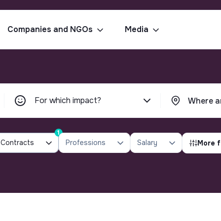
Companies and NGOs
Media
For which impact?
1
Contracts
Professions
Salary
More f