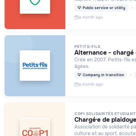
💡
Public service or utility
a month ago
PETITS-FILS
alternance - chargé
Créé en 2007, Petits-fils e
âgées.
💡
Company in transition
a month ago
COP1 SOLIDARITÉS ETUDIAN
chargé·e de plaidoy
Association de solidarité pa
culture et au sport, écou