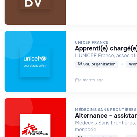
UNICEF FRANCE
apprenti(e) chargé
L’UNICEF France, associatio
💡
SSE organization
Wor
a month ago
MÉDECINS SANS FRONTIÈRES
alternance - assist
Médecins Sans Frontières, 
menacée.