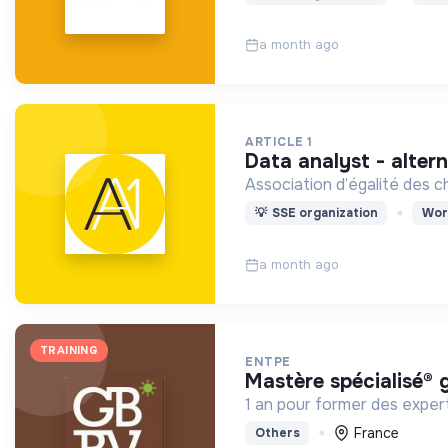
a month ago
ARTICLE 1
data analyst - alter
Association d’égalité des ch
💡
SSE organization
Wor
a month ago
TRAINING
ENTPE
mastère spécialisé®
1 an pour former des expert
France
Others