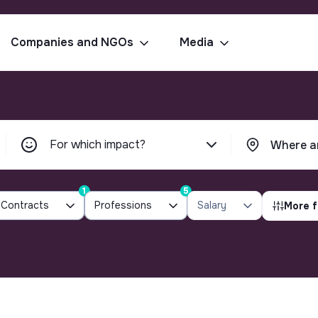
Companies and NGOs
Media
For which impact?
1
5
Contracts
Professions
Salary
More f