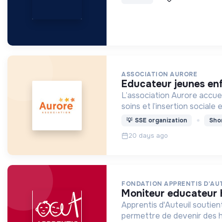
ASSOCIATION AURORE
educateur jeunes en
L’association Aurore accuei
soins et l’insertion sociale 
💡
SSE organization
Sho
20 days ago
FONDATION APPRENTIS D'AU
moniteur educateur 
Apprentis d'Auteuil soutien
permettre de devenir des