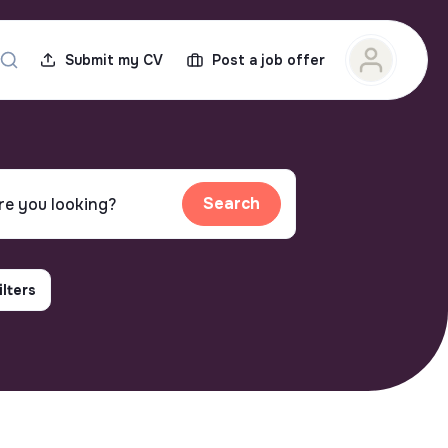
Submit my CV
Post a job offer
Search
ilters