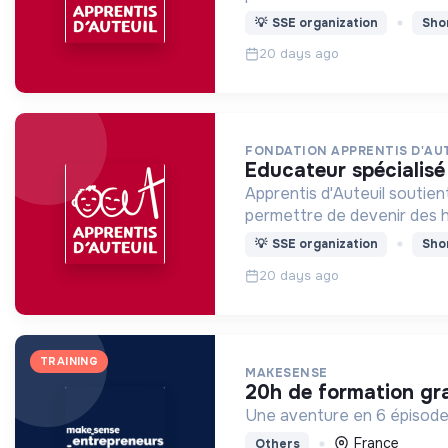
💡
SSE organization
Sho
20 days ago
FONDATION APPRENTIS D'AU
educateur spécialisé
Apprentis d'Auteuil soutien
permettre de devenir des
💡
SSE organization
Sho
20 days ago
TRAINING
MAKESENSE
20h de formation gra
Une aventure en 6 épisodes
France
Others