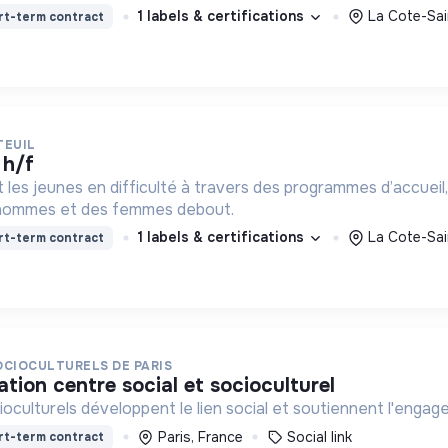
1 labels & certifications
La Cote-Sai
rt-term contract
TEUIL
 h/f
t les jeunes en difficulté à travers des programmes d’accueil,
 hommes et des femmes debout.
1 labels & certifications
La Cote-Sai
rt-term contract
OCIOCULTURELS DE PARIS
ation centre social et socioculturel
oculturels développent le lien social et soutiennent l'engage
Paris, France
Social link
rt-term contract