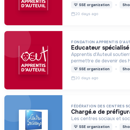
💡
SSE organization
Sho
20 days ago
FONDATION APPRENTIS D'AU
educateur spécialisé
Apprentis d'Auteuil soutien
permettre de devenir des
💡
SSE organization
Sho
20 days ago
FÉDÉRATION DES CENTRES S
chargé.e de préfigur
Les centres sociaux et soci
💡
SSE organization
Sho