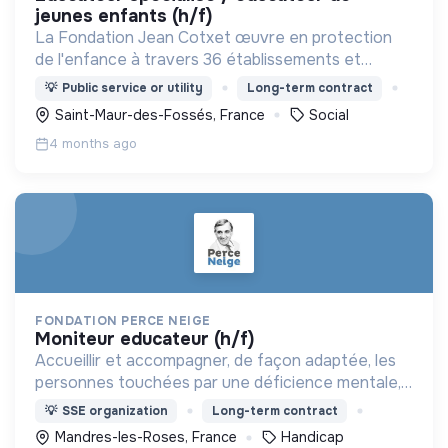
jeunes enfants (h/f)
La Fondation Jean Cotxet œuvre en protection
de l'enfance à travers 36 établissements et
services, et 1 000 collaborateurs accompagnant
💡
Public service or utility
Long-term contract
chaque année 4 000 jeunes.
Saint-Maur-des-Fossés, France
Social
4 months ago
FONDATION PERCE NEIGE
moniteur educateur (h/f)
Accueillir et accompagner, de façon adaptée, les
personnes touchées par une déficience mentale,
un handicap physique ou psychique
💡
SSE organization
Long-term contract
Mandres-les-Roses, France
Handicap