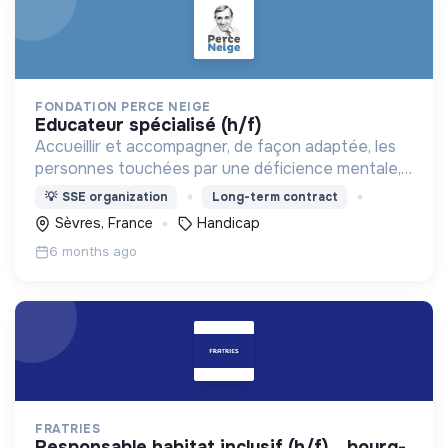
FONDATION PERCE NEIGE
educateur spécialisé (h/f)
Accueillir et accompagner, de façon adaptée, les
personnes touchées par une déficience mentale,
un handicap physique ou psychique
💡
SSE organization
Long-term contract
Sèvres, France
Handicap
6 months ago
FRATRIES
responsable habitat inclusif (h/f) _ bourg-