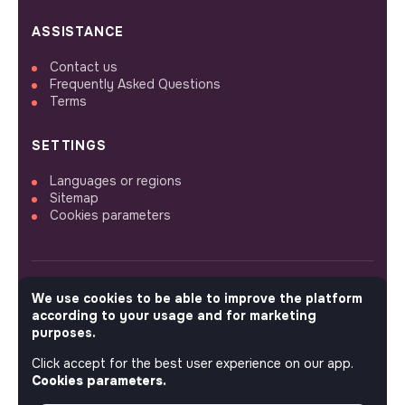
ASSISTANCE
Contact us
Frequently Asked Questions
Terms
SETTINGS
Languages or regions
Sitemap
Cookies parameters
We use cookies to be able to improve the platform
FOLLOW US
according to your usage and for marketing
purposes.
Click accept for the best user experience on our app.
© 2026 jobs that makesense.
Cookies parameters.