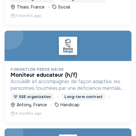
locaux et les familles.
Thiais, France
Social
3 months ago
FONDATION PERCE NEIGE
moniteur educateur (h/f)
Accueillir et accompagner, de façon adaptée, les
personnes touchées par une déficience mentale,
un handicap physique ou psychique
💡
SSE organization
Long-term contract
Antony, France
Handicap
4 months ago