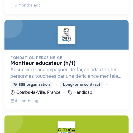
6 months ago
FONDATION PERCE NEIGE
moniteur educateur (h/f)
Accueillir et accompagner, de façon adaptée, les
personnes touchées par une déficience mentale,
un handicap physique ou psychique
💡
SSE organization
Long-term contract
Combs-la-Ville, France
Handicap
4 months ago