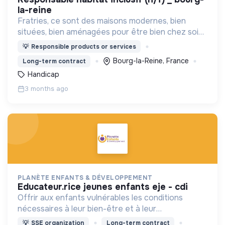
la-reine
Fratries, ce sont des maisons modernes, bien
situées, bien aménagées pour être bien chez soi
et permettre à des jeunes avec handicap
💡
Responsible products or services
mental/trouble autistique et des jeunes actifs de
Bourg-la-Reine, France
Long-term contract
vivre ensemble!
Handicap
3 months ago
PLANÈTE ENFANTS & DÉVELOPPEMENT
educateur.rice jeunes enfants eje - cdi
Offrir aux enfants vulnérables les conditions
nécessaires à leur bien-être et à leur
épanouissement, en travaillant avec les acteurs
💡
SSE organization
Long-term contract