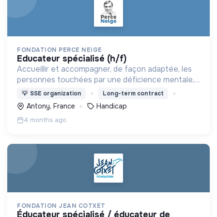
FONDATION PERCE NEIGE
educateur spécialisé (h/f)
Accueillir et accompagner, de façon adaptée, les
personnes touchées par une déficience mentale,
un handicap physique ou psychique
💡
SSE organization
Long-term contract
Antony, France
Handicap
4 months ago
FONDATION JEAN COTXET
éducateur spécialisé / éducateur de