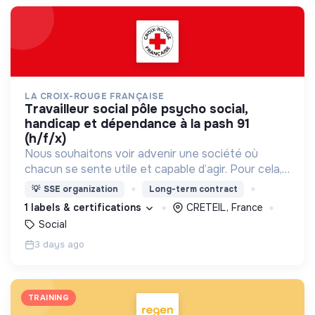
LA CROIX-ROUGE FRANÇAISE
travailleur social pôle psycho social,
handicap et dépendance à la pash 91
(h/f/x)
Nous souhaitons voir advenir une société où
chacun se sente utile et capable d’agir. Pour cela,
nous proposons des moyens et des lieux
💡
SSE organization
Long-term contract
d’engagement innovants et adaptés à tous.
1 labels & certifications
CRETEIL, France
Social
3 days ago
TRAINING