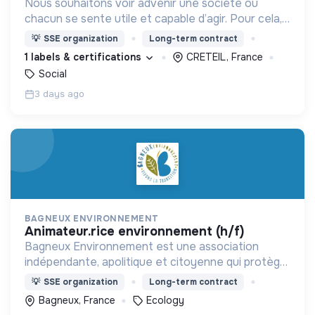
Nous souhaitons voir advenir une société où
chacun se sente utile et capable d’agir. Pour cela,
nous proposons des moyens et des lieux
💡
SSE organization
Long-term contract
d’engagement innovants et adaptés à tous.
1 labels & certifications
CRETEIL, France
Social
3 days ago
BAGNEUX ENVIRONNEMENT
animateur.rice environnement (h/f)
Bagneux Environnement est une association
indépendante, apolitique et citoyenne qui protège
l’environnement à l’échelle locale en proposant
💡
SSE organization
Long-term contract
des solutions pratiques.
Bagneux, France
Ecology