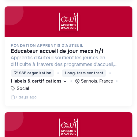
FONDATION APPRENTIS D'AUTEUIL
educateur accueil de jour mecs h/f
Apprentis d'Auteuil soutient les jeunes en
difficulté à travers des programmes d’accueil,
d’éducation, de formation et d’insertion pour leur
💡
SSE organization
Long-term contract
permettre de devenir des hommes et des femmes
1 labels & certifications
Sannois, France
debout.
Social
7 days ago