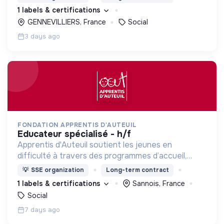
d’engagement innovants et adaptés à tous.
1 labels & certifications
GENNEVILLIERS, France
Social
3 days ago
FONDATION APPRENTIS D'AUTEUIL
educateur spécialisé - h/f
Apprentis d'Auteuil soutient les jeunes en
difficulté à travers des programmes d’accueil,
d’éducation, de formation et d’insertion pour leur
💡
SSE organization
Long-term contract
permettre de devenir des hommes et des femmes
1 labels & certifications
Sannois, France
debout.
Social
7 days ago