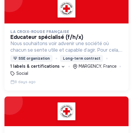
LA CROIX-ROUGE FRANÇAISE
educateur spécialisé (f/h/x)
Nous souhaitons voir advenir une société où
chacun se sente utile et capable d’agir. Pour cela,
nous proposons des moyens et des lieux
💡
SSE organization
Long-term contract
d’engagement innovants et adaptés à tous.
1 labels & certifications
MARGENCY, France
Social
8 days ago