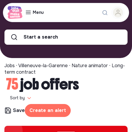
Menu
Start a search
Jobs ⋅ Villeneuve-la-Garenne ⋅ Nature animator ⋅ Long-
term contract
75
job offers
Sort by
Save
Create an alert