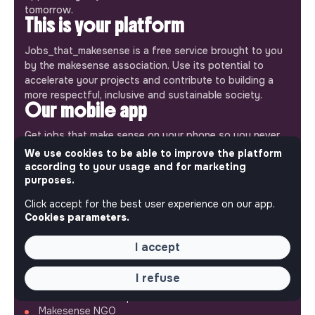
tomorrow.
This is your platform
Jobs_that_makesense is a free service brought to you
by the makesense association. Use its potential to
accelerate your projects and contribute to building a
more respectful, inclusive and sustainable society.
Our mobile app
Get jobs that make sense on your phone so you never
miss an opportunity.
We use cookies to be able to improve the platform
according to your usage and for marketing
purposes.
iPhone
Android
Click accept for the best user experience on our app.
Cookies parameters.
I accept
ABOUT
I refuse
More about Jobs
Our mission and impact
Makesense NGO