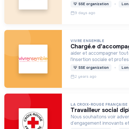
💡
SSE organization
Lon
9 days ago
VIVRE ENSEMBLE
chargé.e d'accompa
aider et accompagner toute 
l'insertion sociale et profe
💡
SSE organization
Lon
2 years ago
LA CROIX-ROUGE FRANÇAISE
travailleur social d
Nous souhaitons voir adven
d’engagement innovants et