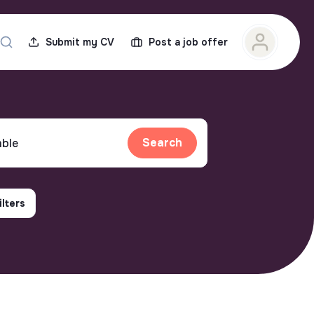
Submit my CV
Post a job offer
Search
ilters