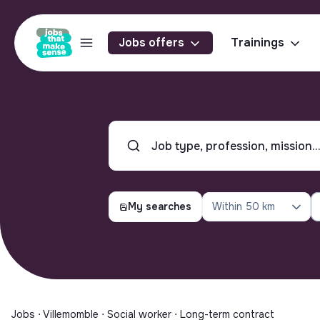
Jobs offers
Trainings
My searches
Within
50 km
Jobs ⋅ Villemomble ⋅ Social worker ⋅ Long-term contract