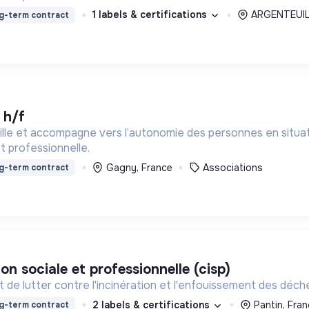
1 labels & certifications
ARGENTEUIL
g-term contract
f h/f
lle et accompagne vers l’autonomie des personnes en situati
et professionnelle.
Gagny, France
Associations
g-term contract
tion sociale et professionnelle (cisp)
 de lutter contre l'incinération et l'enfouissement des déch
2 labels & certifications
Pantin, Fran
g-term contract