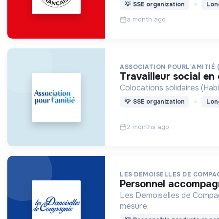
💡
SSE organization
Lon
a month ago
ASSOCIATION POURL'AMITIÉ 
travailleur social en
Colocations solidaires (Hab
💡
SSE organization
Lon
2 months ago
LES DEMOISELLES DE COMPA
personnel accompa
Les Demoiselles de Compag
mesure.