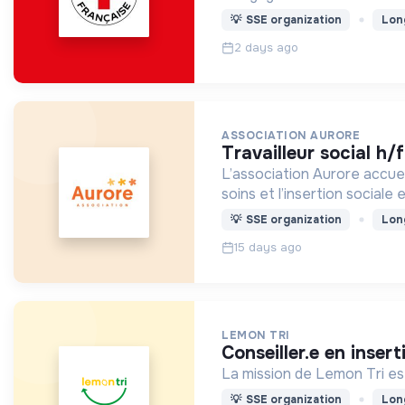
💡
SSE organization
Lon
2 days ago
ASSOCIATION AURORE
travailleur social h/
L’association Aurore accuei
soins et l’insertion sociale 
💡
SSE organization
Lon
15 days ago
LEMON TRI
conseiller.e en inser
La mission de Lemon Tri est
💡
SSE organization
Lon