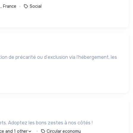
, France
Social
on de précarité ou d’exclusion via l’hébergement, les
ets. Adoptez les bons zestes à nos côtés !
ce and 1 other
Circular economy