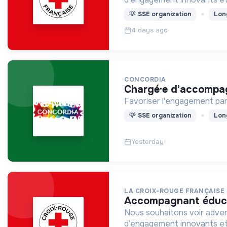
💡
SSE organization
Lon
4 days ago
CONCORDIA
chargé·e d’accompag
Favoriser l'engagement par 
💡
SSE organization
Lon
Yesterday
LA CROIX-ROUGE FRANÇAISE
accompagnant éducat
Nous souhaitons voir adven
d’engagement innovants et