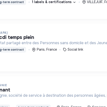
1 labels & certifications
VILLEJUIF, F
g-term contract
(APA)
 cdi temps plein
itat partagé entre des Personnes sans domicile et des Jeunes
Paris, France
Social link
g-term contract
GNIE
gnant
nie, société de service à destination des personnes âgée