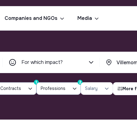
Companies and NGOs
Media
For which impact?
1
2
Contracts
Professions
Salary
More f