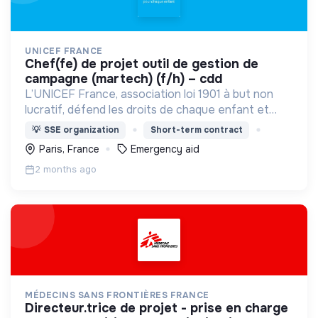
UNICEF FRANCE
chef(fe) de projet outil de gestion de
campagne (martech) (f/h) – cdd
L’UNICEF France, association loi 1901 à but non
lucratif, défend les droits de chaque enfant et
adolescent d’où qu’il vienne.
💡
SSE organization
Short-term contract
Paris, France
Emergency aid
2 months ago
MÉDECINS SANS FRONTIÈRES FRANCE
directeur.trice de projet - prise en charge