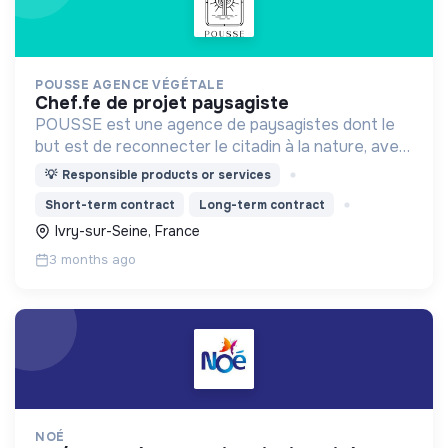
POUSSE AGENCE VÉGÉTALE
chef.fe de projet paysagiste
POUSSE est une agence de paysagistes dont le
but est de reconnecter le citadin à la nature, avec
style et dans tous ses lieux de vie.
💡
Responsible products or services
Short-term contract
Long-term contract
Ivry-sur-Seine, France
3 months ago
NOÉ