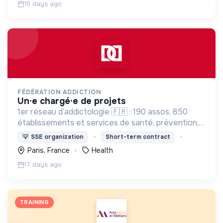
15 days ago
FÉDÉRATION ADDICTION
un·e chargé·e de projets
1er réseau d’addictologie 🇫🇷 : 190 assos, 850
établissements et services de santé, prévention,
soins, réduction des risques et + de 500 médecins
💡
SSE organization
Short-term contract
& pharmaciens
Paris, France
Health
17 days ago
TRAINING