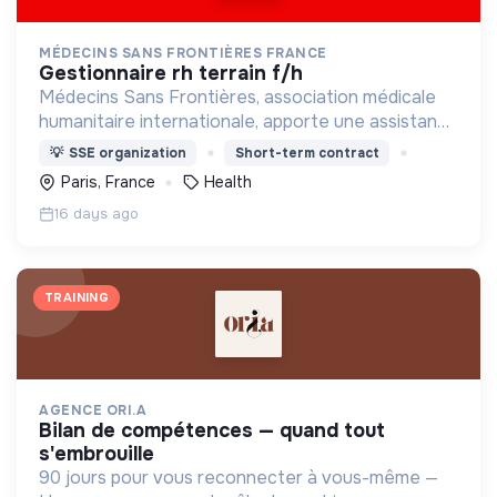
MÉDECINS SANS FRONTIÈRES FRANCE
gestionnaire rh terrain f/h
Médecins Sans Frontières, association médicale
humanitaire internationale, apporte une assistance
médicale à des populations dont la vie est
💡
SSE organization
Short-term contract
menacée.
Paris, France
Health
16 days ago
TRAINING
AGENCE ORI.A
bilan de compétences — quand tout
s'embrouille
90 jours pour vous reconnecter à vous-même —