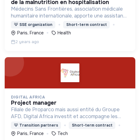
de la malnutrition en hospitalisation
Médecins Sans Frontières, association médicale
humanitaire internationale, apporte une assistance
médicale à des populations dont la vie est
💡
SSE organization
Short-term contract
menacée.
Paris, France
Health
2 years ago
DIGITAL AFRICA
project manager
Filiale de Proparco mais aussi entité du Groupe
AFD, Digital Africa investit et accompagne les
entrepreneurs tech africains qui œuvrent chaque
💡
Transition partners
Short-term contract
jour, au service de l’impact, pour le continent !
Paris, France
Tech