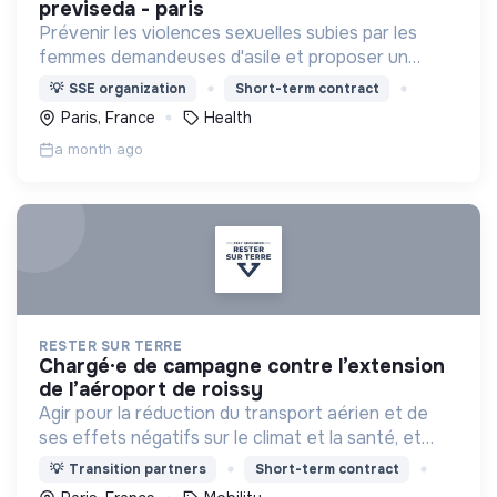
previseda - paris
Prévenir les violences sexuelles subies par les
femmes demandeuses d'asile et proposer un
parcours de soins coordonné
💡
SSE organization
Short-term contract
Paris, France
Health
a month ago
RESTER SUR TERRE
chargé·e de campagne contre l’extension
de l’aéroport de roissy
Agir pour la réduction du transport aérien et de
ses effets négatifs sur le climat et la santé, et
pour des alternatives et modes de déplacement
💡
Transition partners
Short-term contract
plus soutenables et plus justes.