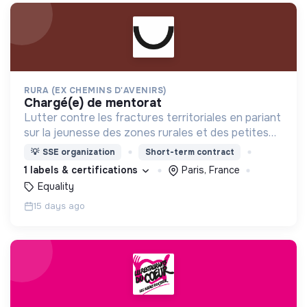
RURA (EX CHEMINS D'AVENIRS)
chargé(e) de mentorat
Lutter contre les fractures territoriales en pariant
sur la jeunesse des zones rurales et des petites
villes
💡
SSE organization
Short-term contract
1 labels & certifications
Paris, France
Equality
15 days ago