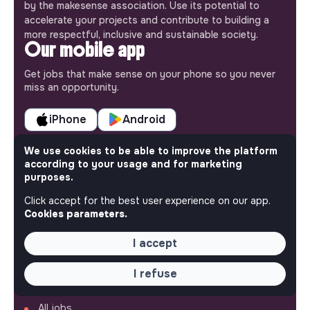
by the makesense association. Use its potential to
accelerate your projects and contribute to building a
more respectful, inclusive and sustainable society.
Our mobile app
Get jobs that make sense on your phone so you never
miss an opportunity.
iPhone
Android
We use cookies to be able to improve the platform
according to your usage and for marketing
purposes.
ABOUT
Click accept for the best user experience on our app.
Cookies parameters.
More about Jobs
Our mission and impact
I accept
Makesense NGO
I refuse
QUICK LINKS
All jobs