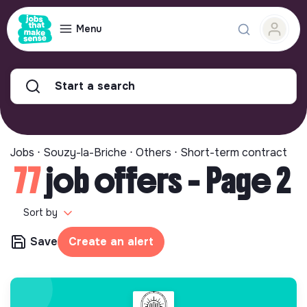
Menu
Start a search
Jobs ⋅ Souzy-la-Briche ⋅ Others ⋅ Short-term contract
77
job offers - Page 2
Sort by
Save
Create an alert