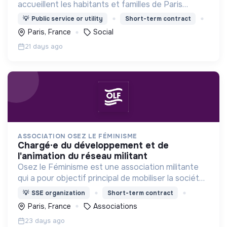
accueillent les habitants et familles de Paris
centre, ainsi qu'un foyer de jeunes travailleurs
💡
Public service or utility
Short-term contract
doté de 19 studios
Paris, France
Social
21 days ago
ASSOCIATION OSEZ LE FÉMINISME
chargé·e du développement et de
l'animation du réseau militant
Osez le Féminisme est une association militante
qui a pour objectif principal de mobiliser la société
autour des droits des femmes, afin de faire
💡
SSE organization
Short-term contract
évoluer les mentalités et faire progresser l’égalité.
Paris, France
Associations
23 days ago