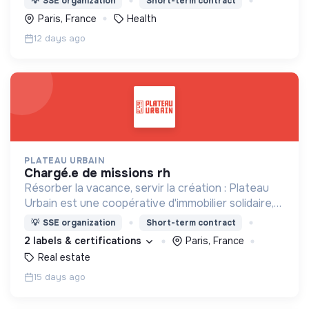
💡
SSE organization
Short-term contract
menacée.
Paris, France
Health
12 days ago
PLATEAU URBAIN
chargé.e de missions rh
Résorber la vacance, servir la création : Plateau
Urbain est une coopérative d'immobilier solidaire,
spécialisée dans le montage et la gestion
💡
SSE organization
Short-term contract
d'occupations temporaires de bâtiments vacants
2 labels & certifications
Paris, France
Real estate
15 days ago