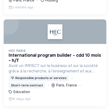
Paris, France
Mobility
2 months ago
HEC PARIS
international program builder - cdd 10 mois
- h/f
Avoir un IMPACT sur le business et sur la société
grâce à la recherche, à l’enseignement et aux
actions que nous menons, et ainsi contribuer à un
💡
Responsible products or services
monde plus inclusif, plus durable et plus prospère.
Paris, France
Short-term contract
Education
16 days ago