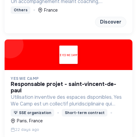
Un accompagnement mêlant coaching,
sophrologie et outils introspectifs pour (re)trouver
France
Others
un projet qui vous ressemble
Discover
YES WE CAMP
responsable projet - saint-vincent-de-
paul
Utilisation inventive des espaces disponibles, Yes
We Camp est un collectif pluridisciplinaire qui
œuvre, depuis 2013, à l’activation et la gestion
💡
SSE organization
Short-term contract
coopérative d’espaces urbains vacants.
Paris, France
22 days ago