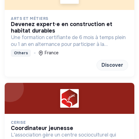
ARTS ET MÉTIERS
devenez expert·e en construction et
habitat durables
Une formation certifiante de 6 mois à temps plein
ou 1 an en alternance pour participer à la
conception et à la rénovation de bâtiments
France
Others
économes en énergie et respectueux de
l’environnement.
Discover
CERISE
coordinateur jeunesse
L'association gère un centre socioculturel qui