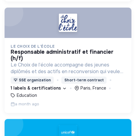
LE CHOIX DE L'ÉCOLE
responsable administratif et financier
(h/f)
Le Choix de l’école accompagne des jeunes
diplômés et des actifs en reconversion qui veulent
se réorienter dans l'enseignement public en
💡
SSE organization
Short-term contract
quartiers prioritaires, en IDF, à Marseille, Lille et
1 labels & certifications
Paris, France
Amiens.
Education
a month ago