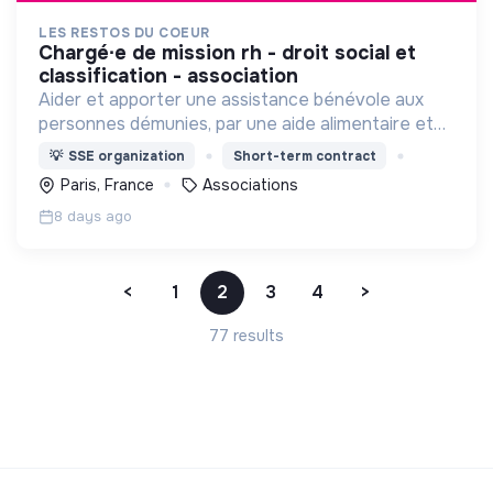
LES RESTOS DU COEUR
chargé∙e de mission rh - droit social et
classification - association
Aider et apporter une assistance bénévole aux
personnes démunies, par une aide alimentaire et
par toute action d'aide à la personne et à
💡
SSE organization
Short-term contract
l'insertion , contre la pauvreté sous toutes ses
Paris, France
Associations
formes.
8 days ago
<
1
2
3
4
>
77 results