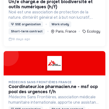
un/e chargé.e de projet biodiversité et
outils numériques (h/f)
Noé est une association de protection de la
nature, d’intérêt général et à but non lucratif,
créée en 2001. Elle déploie en France et à
💡
SSE organization
Work study
l’international des actions de sauvegarde de la
Paris, France
Ecology
Short-term contract
biodiversité.
18 days ago
MÉDECINS SANS FRONTIÈRES FRANCE
coordinateur.ice pharmacien.ne - msf ocp
pool des urgences f/h
Médecins Sans Frontières, association médicale
humanitaire internationale, apporte une assistance
médicale à des populations dont la vie est