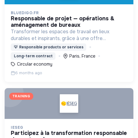
BLUEDIGO.FR
responsable de projet — opérations &
aménagement de bureaux
Transformer les espaces de travail en lieux
durables et inspirants, grâce à une offre
écoresponsable alliant mobilier reconditionné,
💡
Responsible products or services
design et impact positif.
Paris, France
Long-term contract
Circular economy
6 months ago
TRAINING
IESEG
participez à la transformation responsable