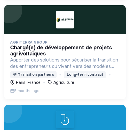
AGRITERRA GROUP
chargé(e) de développement de projets
agrivoltaïques
Apporter des solutions pour sécuriser la transition
des entrepreneurs du vivant vers des modèles
agroécologiques pérennes, et participe ainsi à la
💡
Transition partners
Long-term contract
transition agricole et alimentaire.
Paris, France
Agriculture
5 months ago