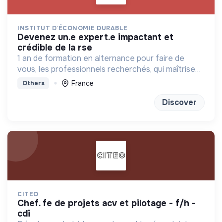
INSTITUT D'ÉCONOMIE DURABLE
devenez un.e expert.e impactant et
crédible de la rse
1 an de formation en alternance pour faire de
vous, les professionnels recherchés, qui maîtrisent
les règles économiques, et les transforme, pour
France
Others
servir la transition écologique
Discover
CITEO
chef. fe de projets acv et pilotage - f/h -
cdi