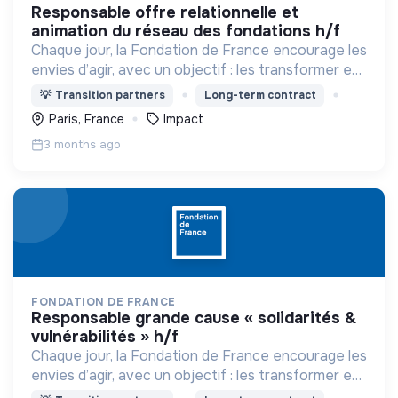
responsable offre relationnelle et
animation du réseau des fondations h/f
Chaque jour, la Fondation de France encourage les
envies d’agir, avec un objectif : les transformer en
actions utiles et efficaces pour construire une
💡
Transition partners
Long-term contract
société plus digne et plus juste.
Paris, France
Impact
3 months ago
FONDATION DE FRANCE
responsable grande cause « solidarités &
vulnérabilités » h/f
Chaque jour, la Fondation de France encourage les
envies d’agir, avec un objectif : les transformer en
actions utiles et efficaces pour construire une