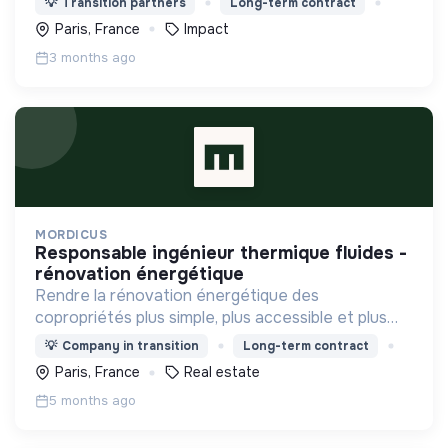
💡
Transition partners
Long-term contract
société plus digne et plus juste.
Paris, France
Impact
3 months ago
MORDICUS
responsable ingénieur thermique fluides -
rénovation énergétique
Rendre la rénovation énergétique des
copropriétés plus simple, plus accessible et plus
efficace pour permettre à chacun d'être bien
💡
Company in transition
Long-term contract
chez soi !
Paris, France
Real estate
5 months ago