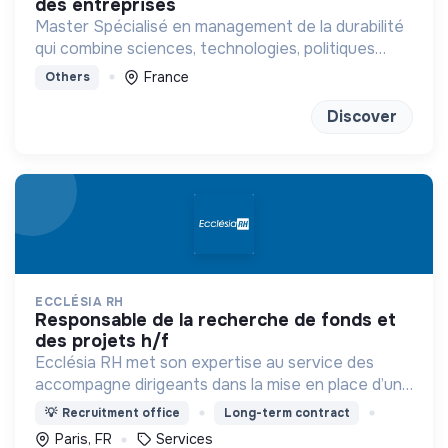
des entreprises
Master Spécialisé en management de la durabilité
qui combine sciences, technologies, politiques
publiques et management
France
Others
Discover
ECCLÉSIA RH
responsable de la recherche de fonds et
des projets h/f
Ecclésia RH met son expertise au service des
accompagne dirigeants dans la mise en place d’une
politique RH innovante inspirée par une vision
💡
Recruitment office
Long-term contract
chrétienne de la personne et du travail.
Paris, FR
Services