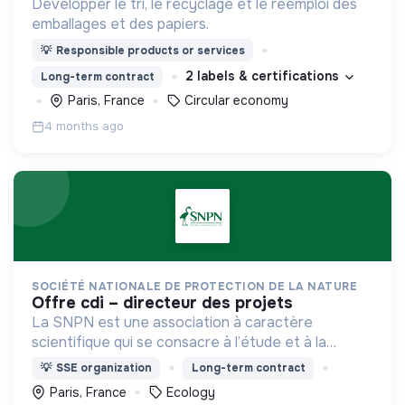
Développer le tri, le recyclage et le réemploi des
emballages et des papiers.
💡
Responsible products or services
2 labels & certifications
Long-term contract
Paris, France
Circular economy
4 months ago
SOCIÉTÉ NATIONALE DE PROTECTION DE LA NATURE
offre cdi – directeur des projets
La SNPN est une association à caractère
scientifique qui se consacre à l’étude et à la
protection de la nature.
💡
SSE organization
Long-term contract
Paris, France
Ecology