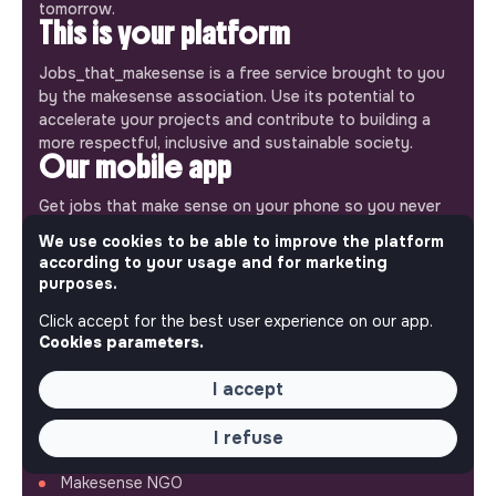
tomorrow.
This is your platform
Jobs_that_makesense is a free service brought to you
by the makesense association. Use its potential to
accelerate your projects and contribute to building a
more respectful, inclusive and sustainable society.
Our mobile app
Get jobs that make sense on your phone so you never
miss an opportunity.
We use cookies to be able to improve the platform
according to your usage and for marketing
iPhone
Android
purposes.
Click accept for the best user experience on our app.
Cookies parameters.
I accept
ABOUT
I refuse
More about Jobs
Our mission and impact
Makesense NGO