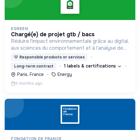
EGREEN
chargé(e) de projet gtb / bacs
Réduire l'impact environnementale grâce au digital,
aux sciences du comportement et à l’analyse de
données : économies d’énergie, réduction des
💡
Responsible products or services
déchets, gestion des ressources,…
1 labels & certifications
Long-term contract
Paris, France
Energy
5 months ago
FONDATION DE FRANCE