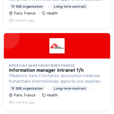
médicale à des populations dont la vie est
💡
SSE organization
Long-term contract
menacée.
Paris, France
Health
3 months ago
MÉDECINS SANS FRONTIÈRES FRANCE
information manager intranet f/h
Médecins Sans Frontières, association médicale
humanitaire internationale, apporte une assistance
médicale à des populations dont la vie est
💡
SSE organization
Long-term contract
menacée.
Paris, France
Health
4 months ago