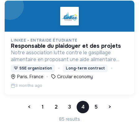
LINKEE - ENTRAIDE ÉTUDIANTE
responsable du plaidoyer et des projets
Notre association lutte contre le gaspillage
alimentaire en proposant une aide alimentaire
durable pour les étudiants en situation de
💡
SSE organization
Long-term contract
précarité.
Paris, France
Circular economy
3 months ago
<
1
2
3
4
5
>
85 results