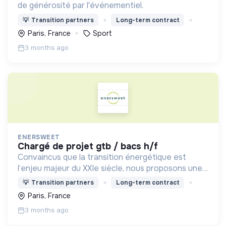
de générosité par l'événementiel.
💡
Transition partners
Long-term contract
Paris, France
Sport
3 months ago
ENERSWEET
chargé de projet gtb / bacs h/f
Convaincus que la transition énergétique est
l’enjeu majeur du XXIe siècle, nous proposons une
approche transverse pour améliorer l’efficacité
💡
Transition partners
Long-term contract
des bâtiments et réduire ainsi leur empreinte
Paris, France
carbone..
3 months ago