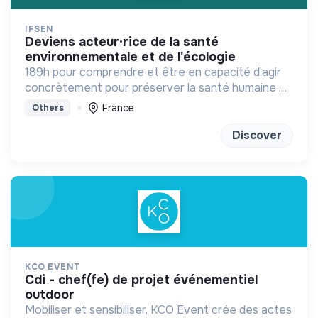
IFSEN
deviens acteur·rice de la santé
environnementale et de l'écologie
189h pour comprendre et être en capacité d'agir
concrètement pour préserver la santé humaine et
planétaire
France
Others
Discover
KCO EVENT
cdi - chef(fe) de projet événementiel
outdoor
Mobiliser et sensibiliser, KCO Event crée des actes