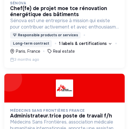
SÉNOVA
chef(fe) de projet moe tce rénovation
énergétique des bâtiments
Sénova est une entreprise à mission qui existe
pour contribuer activement et avec enthousiasme
à la transition écologique des bâtiments.
💡
Responsible products or services
1 labels & certifications
Long-term contract
Paris, France
Real estate
3 months ago
MÉDECINS SANS FRONTIÈRES FRANCE
administrateur.trice poste de travail f/h
Médecins Sans Frontières, association médicale
humanitaire internationale, apporte une assistance