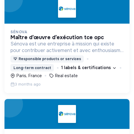
SÉNOVA
maître d’œuvre d’exécution tce opc
Sénova est une entreprise à mission qui existe
pour contribuer activement et avec enthousiasme
à la transition écologique des bâtiments.
💡
Responsible products or services
1 labels & certifications
Long-term contract
Paris, France
Real estate
3 months ago