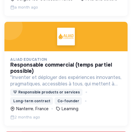
a month ago
ALIAD EDUCATION
responsable commercial (temps partiel
possible)
"Inventer et déployer des expériences innovantes,
pragmatiques, accessibles à tous, qui mettent à
profit les sciences cognitives, et la créativité pour
💡
Responsible products or services
dynamiser l’apprentissage et la découverte."
Long-term contract
Co-founder
Nanterre, France
Learning
2 months ago