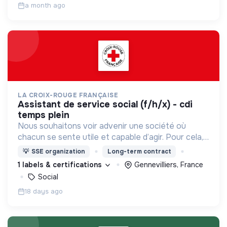
a month ago
LA CROIX-ROUGE FRANÇAISE
assistant de service social (f/h/x) - cdi
temps plein
Nous souhaitons voir advenir une société où
chacun se sente utile et capable d’agir. Pour cela,
nous proposons des moyens et des lieux
💡
SSE organization
Long-term contract
d’engagement innovants et adaptés à tous.
1 labels & certifications
Gennevilliers, France
Social
18 days ago