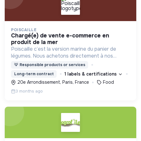
POISCAILLE
chargé(e) de vente e-commerce en
produit de la mer
Poiscaille c’est la version marine du panier de
légumes. Nous achetons directement à nos
pêcheurs français pour proposer du poisson frais,
💡
Responsible products or services
durable et éthique à nos consommateurs.
1 labels & certifications
Long-term contract
20e Arrondissement, Paris, France
Food
3 months ago