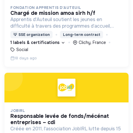
FONDATION APPRENTIS D'AUTEUIL
chargé de mission amoa sirh h/f
Apprentis d'Auteuil soutient les jeunes en
difficulté à travers des programmes d’accueil,
d’éducation, de formation et d’insertion pour leur
💡
SSE organization
Long-term contract
permettre de devenir des hommes et des femmes
1 labels & certifications
Clichy, France
debout.
Social
18 days ago
JOBIRL
responsable levée de fonds/mécénat
entreprises – cdi
Créée en 2011, l'association JobIRL lutte depuis 15