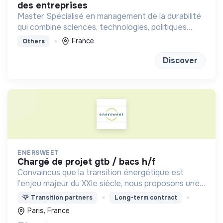
des entreprises
Master Spécialisé en management de la durabilité
qui combine sciences, technologies, politiques
publiques et management
France
Others
Discover
ENERSWEET
chargé de projet gtb / bacs h/f
Convaincus que la transition énergétique est
l’enjeu majeur du XXIe siècle, nous proposons une
approche transverse pour améliorer l’efficacité
💡
Transition partners
Long-term contract
des bâtiments et réduire ainsi leur empreinte
Paris, France
carbone..