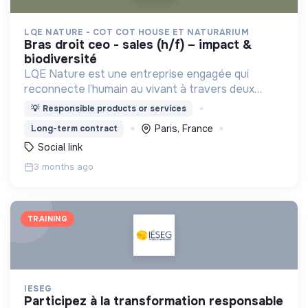
LQE NATURE - COT COT HOUSE ET NATURARIUM
bras droit ceo - sales (h/f) – impact &
biodiversité
LQE Nature est une entreprise engagée qui
reconnecte l’humain au vivant à travers deux
marques complémentaires : Cot Cot House (b2c)
💡
Responsible products or services
et Naturarium (b2b)
Paris, France
Long-term contract
Social link
3 months ago
TRAINING
IESEG
participez à la transformation responsable