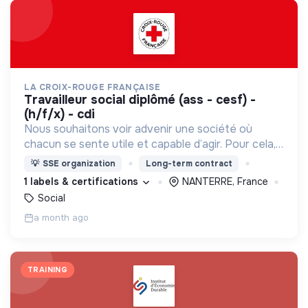
LA CROIX-ROUGE FRANÇAISE
travailleur social diplômé (ass - cesf) -
(h/f/x) - cdi
Nous souhaitons voir advenir une société où
chacun se sente utile et capable d’agir. Pour cela,
nous proposons des moyens et des lieux
💡
SSE organization
Long-term contract
d’engagement innovants et adaptés à tous.
1 labels & certifications
NANTERRE, France
Social
a month ago
TRAINING