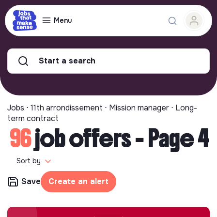
Menu
Start a search
Jobs ⋅ 11th arrondissement ⋅ Mission manager ⋅ Long-
term contract
96
job offers - Page 4
Sort by
Save
Create an alert