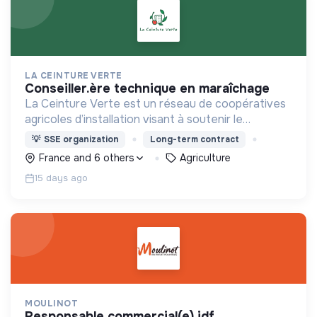
LA CEINTURE VERTE
conseiller.ère technique en maraîchage
La Ceinture Verte est un réseau de coopératives
agricoles d’installation visant à soutenir le
développement d’une filière locale en agriculture
💡
SSE organization
Long-term contract
biologique plus rémunératrice pour les
France and 6 others
Agriculture
producteurs.
15 days ago
MOULINOT
responsable commercial(e) idf