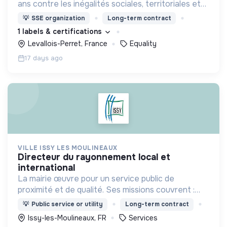
ans contre les inégalités sociales, territoriales et
de genre dans l’orientation et l’insertion
💡
SSE organization
Long-term contract
professionnelle.
1 labels & certifications
Levallois-Perret, France
Equality
17 days ago
VILLE ISSY LES MOULINEAUX
directeur du rayonnement local et
international
La mairie œuvre pour un service public de
proximité et de qualité. Ses missions couvrent :
l'enfance, l’action sociale, la culture, la sécurité,
💡
Public service or utility
Long-term contract
l’aménagement urbain, la transition numérique etc.
Issy-les-Moulineaux, FR
Services