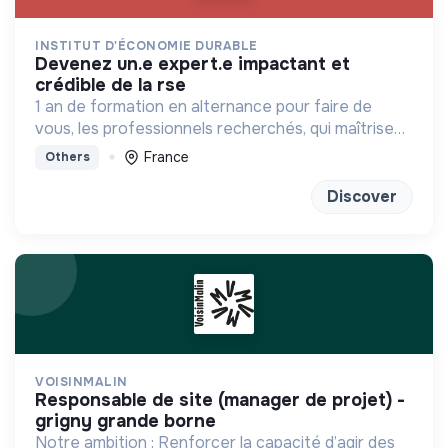
INSTITUT D'ÉCONOMIE DURABLE
devenez un.e expert.e impactant et
crédible de la rse
1 an de formation en alternance pour faire de
vous, les professionnels recherchés, qui maîtrisent
les règles économiques, et les transforme, pour
France
Others
servir la transition écologique
Discover
VOISINMALIN
responsable de site (manager de projet) -
grigny grande borne
Notre ambition : Renforcer la capacité d’agir des