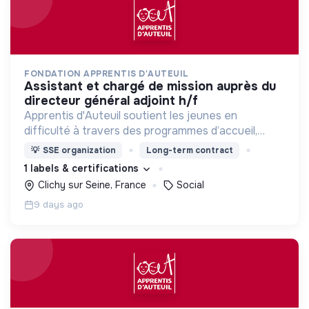
FONDATION APPRENTIS D'AUTEUIL
assistant et chargé de mission auprès du
directeur général adjoint h/f
Apprentis d'Auteuil soutient les jeunes en
difficulté à travers des programmes d’accueil,
d’éducation, de formation et d’insertion pour leur
💡
SSE organization
Long-term contract
permettre de devenir des hommes et des femmes
1 labels & certifications
debout.
Clichy sur Seine, France
Social
9 days ago