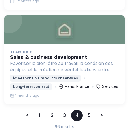
3 months ago
TEAMHOUSE
sales & business development
Favoriser le bien-être au travail, la cohésion des
équipes et la création de véritables liens entre
collaborateurs pour une meilleure efficacité
💡
Responsible products or services
collective.
Paris, France
Services
Long-term contract
4 months ago
<
1
2
3
4
5
>
96 results