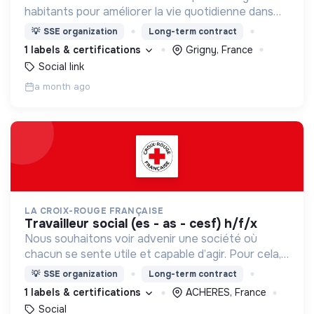
habitants pour améliorer la vie quotidienne dans
les quartiers populaires !
💡
SSE organization
Long-term contract
1 labels & certifications
Grigny, France
Social link
a month ago
LA CROIX-ROUGE FRANÇAISE
travailleur social (es - as - cesf) h/f/x
Nous souhaitons voir advenir une société où
chacun se sente utile et capable d’agir. Pour cela,
nous proposons des moyens et des lieux
💡
SSE organization
Long-term contract
d’engagement innovants et adaptés à tous.
1 labels & certifications
ACHERES, France
Social