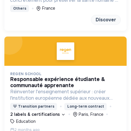
concrètement pour préserver la santé humaine et
planétaire
France
Others
Discover
REGEN SCHOOL
responsable expérience étudiante &
communauté apprenante
Réinventer l'enseignement supérieur : créer
l'institution européenne dédiée aux nouveaux
modèles économiques et à la formation des
💡
Transition partners
Long-term contract
décideurs éclairés du 21ème siècle.
2 labels & certifications
Paris, France
Education
2 months ago