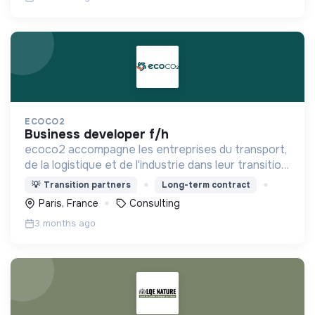
ECOCO2
business developer f/h
ecoco2 accompagne les entreprises du transport,
de la logistique et de l'industrie dans leur transition
vers un modèle décarboné.
💡
Transition partners
Long-term contract
Paris, France
Consulting
3 months ago