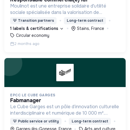
Moulinot est une entreprise solidaire d'utilité
sociale spécialisée dans la valorisation de
biodéchets, et qui développe des programmes
💡
Transition partners
Long-term contract
d'accompagnement de personnes en recherche
1 labels & certifications
Stains, France
d'emploi
Circular economy
2 months ago
EPCC LE CUBE GARGES
fabmanager
Le Cube Garges est un pôle d’innovation culturelle
interdisciplinaire et numérique de 10 000 m².
Moteur du renouveau créatif, il allie découverte,
💡
Public service or utility
Long-term contract
pratique, formation et participation.
Garges-lès-Gonesse, France
Arts and culture