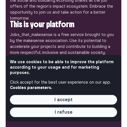
the social and solidarity economy shares all the job
offers of the region’s impact ecosystem. Embrace the
opportunity to join us and take action for a better
tomorrow.
This is your platform
Jobs_that_makesense is a free service brought to you
by the makesense association. Use its potential to
accelerate your projects and contribute to building a
more respectful, inclusive and sustainable society.
Our mobile app
We use cookies to be able to improve the platform
according to your usage and for marketing
Get jobs that make sense on your phone so you never
purposes.
miss an opportunity.
Click accept for the best user experience on our app.
iPhone
Android
Cookies parameters.
I accept
I refuse
ABOUT