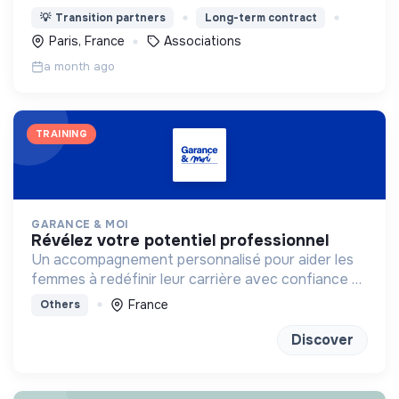
et collecter des fonds pour permettre aux ONG
💡
Transition partners
Long-term contract
de financer leurs projets.
Paris, France
Associations
a month ago
TRAINING
GARANCE & MOI
révélez votre potentiel professionnel
Un accompagnement personnalisé pour aider les
femmes à redéfinir leur carrière avec confiance et
clarté
France
Others
Discover