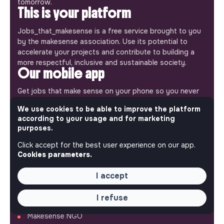
tomorrow.
This is your platform
Jobs_that_makesense is a free service brought to you
by the makesense association. Use its potential to
accelerate your projects and contribute to building a
more respectful, inclusive and sustainable society.
Our mobile app
Get jobs that make sense on your phone so you never
miss an opportunity.
We use cookies to be able to improve the platform
according to your usage and for marketing
iPhone
Android
purposes.
Click accept for the best user experience on our app.
Cookies parameters.
I accept
ABOUT
I refuse
More about Jobs
Our mission and impact
Makesense NGO