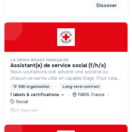
Discover
LA CROIX-ROUGE FRANÇAISE
assistant(e) de service social (f/h/x)
Nous souhaitons voir advenir une société où
chacun se sente utile et capable d’agir. Pour cela,
nous proposons des moyens et des lieux
💡
SSE organization
Long-term contract
d’engagement innovants et adaptés à tous.
1 labels & certifications
PARIS, France
Social
23 days ago