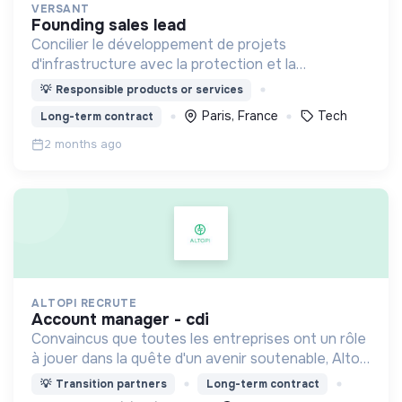
VERSANT
founding sales lead
Concilier le développement de projets
d'infrastructure avec la protection et la
restauration de la biodiversité.
💡
Responsible products or services
Paris, France
Tech
Long-term contract
2 months ago
ALTOPI RECRUTE
account manager - cdi
Convaincus que toutes les entreprises ont un rôle
à jouer dans la quête d'un avenir soutenable, Altopi
s’est donnée pour mission de les accompagner
💡
Transition partners
Long-term contract
pour parvenir ensemble à une société plus durable.