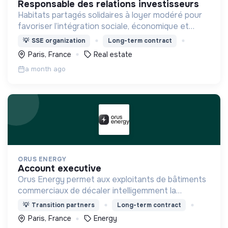
responsable des relations investisseurs
Habitats partagés solidaires à loyer modéré pour
favoriser l’intégration sociale, économique et
républicaine de jeunes qui n’ont pas accès aux
💡
SSE organization
Long-term contract
logements de centre-ville.
Paris, France
Real estate
a month ago
ORUS ENERGY
account executive
Orus Energy permet aux exploitants de bâtiments
commerciaux de décaler intelligemment la
consommation de leurs équipements (CVC, IRVE)
💡
Transition partners
Long-term contract
afin de contribuer à l'équilibre du réseau
Paris, France
Energy
électrique.