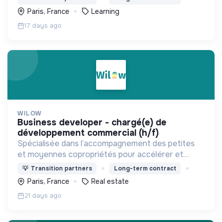
les compétences de demain de toutes et tous.
Paris, France
Learning
17 days ago
WILOW
business developer - chargé(e) de
développement commercial (h/f)
Spécialisée dans l’accompagnement des petites
et moyennes copropriétés pour accélérer et
faciliter leur rénovation énergétique.
💡
Transition partners
Long-term contract
Paris, France
Real estate
21 days ago