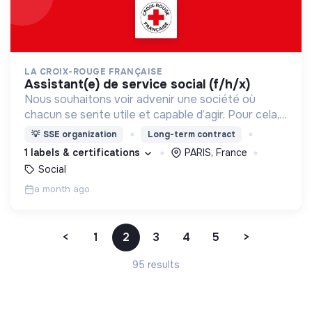
LA CROIX-ROUGE FRANÇAISE
assistant(e) de service social (f/h/x)
Nous souhaitons voir advenir une société où
chacun se sente utile et capable d’agir. Pour cela,
nous proposons des moyens et des lieux
💡
SSE organization
Long-term contract
d’engagement innovants et adaptés à tous.
1 labels & certifications
PARIS, France
Social
a month ago
<
1
2
3
4
5
>
95 results