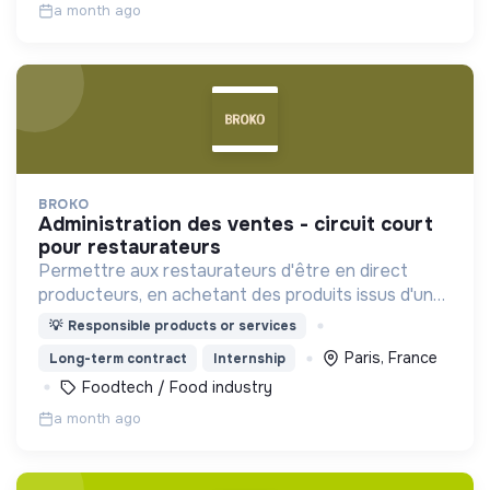
a month ago
BROKO
administration des ventes - circuit court
pour restaurateurs
Permettre aux restaurateurs d'être en direct
producteurs, en achetant des produits issus d'une
agriculture durable et au juste prix !
💡
Responsible products or services
Paris, France
Long-term contract
Internship
Foodtech / Food industry
a month ago