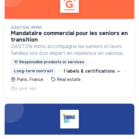
GASTON IMMO
mandataire commercial pour les seniors en
transition
GASTON Immo accompagne les seniors et leurs
familles lors d’un départ en résidence en valorisant
le logement : vente ou location clé en main, sans
💡
Responsible products or services
charge mentale.
1 labels & certifications
Long-term contract
Paris, France
Real estate
a year ago