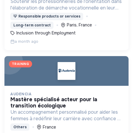
Soutenir les professionnel·les de l'orientation dans
l'élaboration de démarche vocationnelle en leur
fournissant des outils de découverte des métiers
💡
Responsible products or services
immersifs
Paris, France
Long-term contract
Inclusion through Employment
a month ago
TRAINING
AUDENCIA
mastère spécialisé acteur pour la
transition écologique
Un accompagnement personnalisé pour aider les
femmes à redéfinir leur carrière avec confiance et
clarté
France
Others