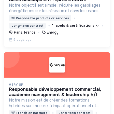
Notre objectif est simple : réduire les gaspillages
énergétiques sur les réseaux et dans les usines.
💡
Responsible products or services
1 labels & certifications
Long-term contract
Paris, France
Energy
15 days ago
VERY UP
responsable développement commercial,
académie management & leadership h/f
Notre mission est de créer des formations
hybrides sur-mesure, à impact opérationnel et
environnemental, pour développer durablement
💡
Transition partners
Long-term contract