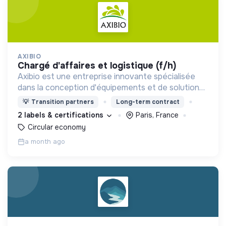
AXIBIO
chargé d'affaires et logistique (f/h)
Axibio est une entreprise innovante spécialisée
dans la conception d'équipements et de solutions
pour la gestion des déchets et la lutte contre le
💡
Transition partners
Long-term contract
gaspillage.
2 labels & certifications
Paris, France
Circular economy
a month ago