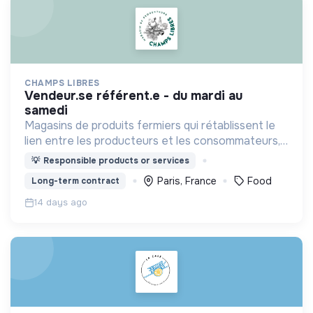
CHAMPS LIBRES
vendeur.se référent.e - du mardi au
samedi
Magasins de produits fermiers qui rétablissent le
lien entre les producteurs et les consommateurs,
afin de développer une agriculture et une
💡
Responsible products or services
consommation plus responsables.
Paris, France
Food
Long-term contract
14 days ago