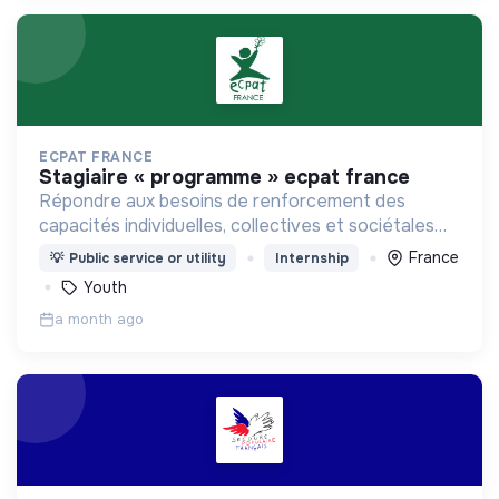
ECPAT FRANCE
stagiaire « programme » ecpat france
Répondre aux besoins de renforcement des
capacités individuelles, collectives et sociétales
dans la lutte contre l’exploitation sexuelle et la
France
💡
Public service or utility
Internship
traite.
Youth
a month ago