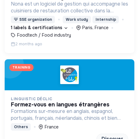
Nona est un logiciel de gestion qui accompagne les
cuisiniers de restauration collective dans la
transition alimentaire de leur établissement.
💡
SSE organization
Work study
Internship
1 labels & certifications
Paris, France
Foodtech / Food industry
2 months ago
TRAINING
LINGUISTIC DÉCLIC
formez-vous en langues étrangères
Formations sur-mesure en anglais, espagnol,
portugais, français, néerlandais, chinois et bien
d'autres à distance ou en présentiel
France
Others
Discover