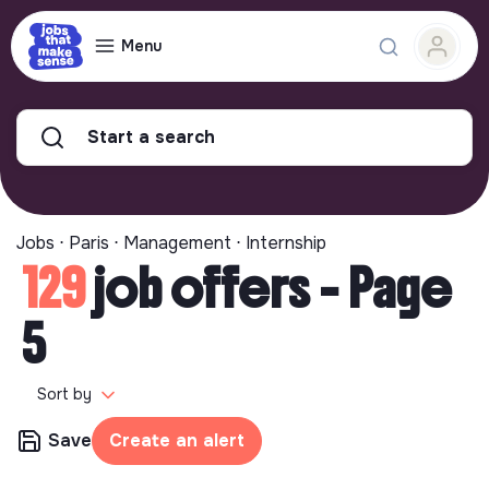
Menu
Start a search
Jobs ⋅ Paris ⋅ Management ⋅ Internship
129
job offers - Page
5
Sort by
Save
Create an alert