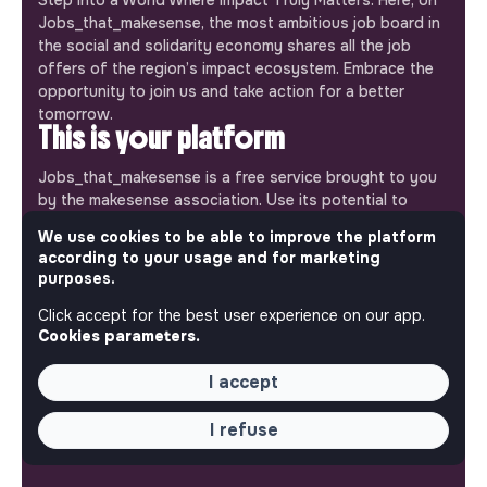
Jobs_that_makesense, the most ambitious job board in
the social and solidarity economy shares all the job
offers of the region’s impact ecosystem. Embrace the
opportunity to join us and take action for a better
tomorrow.
This is your platform
Jobs_that_makesense is a free service brought to you
by the makesense association. Use its potential to
accelerate your projects and contribute to building a
We use cookies to be able to improve the platform
more respectful, inclusive and sustainable society.
according to your usage and for marketing
Our mobile app
purposes.
Get jobs that make sense on your phone so you never
Click accept for the best user experience on our app.
miss an opportunity.
Cookies parameters.
iPhone
Android
I accept
I refuse