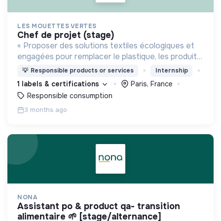
LES MOUETTES VERTES
chef de projet (stage)
« Proposer des solutions textiles écologiques et
engagées pour remplacer le plastique, les produits
jetables et les textiles conventionnels ».
💡
Responsible products or services
Internship
1 labels & certifications
Paris, France
Responsible consumption
3 months ago
NONA
assistant po & product qa- transition
alimentaire 🌱 [stage/alternance]