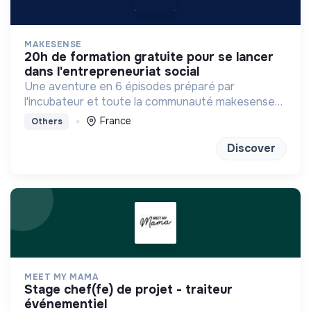
MAKESENSE
20h de formation gratuite pour se lancer
dans l'entrepreneuriat social
Une aventure en 6 épisodes préparé par
l'incubateur et toute la communauté makesense
pour se projeter dans l'aventure entrepreneuriale.
France
Others
Discover
MEET MY MAMA
stage chef(fe) de projet - traiteur
événementiel