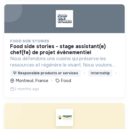
FOOD SIDE STORIES
food side stories - stage assistant(e)
chef(fe) de projet évènementiel
Nous défendons une cuisine qui préserve les
ressources et régénère le vivant. Nous voulons
démontrer qu’un modèle inspiré du vivant est la clé
💡
Responsible products or services
Internship
pour être durablement viable et vertueux.
Montreuil, France
Food
2 months ago