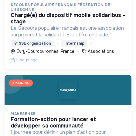
SECOURS POPULAIRE FRANÇAIS FÉDÉRATION DE
L'ESSONNE
chargé(e) du dispositif mobile solidaribus -
stage
Le Secours populaire français est une association
qui promeut la solidarité. Elle offre une aide
alimentaire, matérielle, facilite l'accès aux droits, à
💡
SSE organization
Internship
la culture, aux loisirs et aux vacances
Évry-Courcouronnes, France
Associations
21 days ago
TRAINING
MAKESENSE
formation-action pour lancer et
développer sa communauté
1 journée pour définir un plan d'action pour