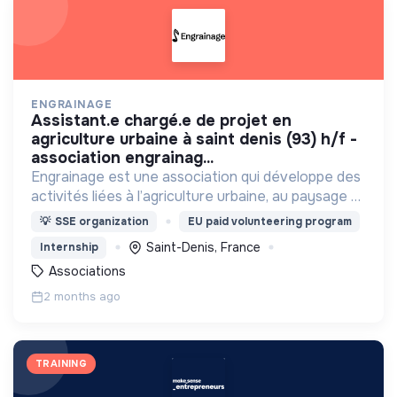
ENGRAINAGE
assistant.e chargé.e de projet en
agriculture urbaine à saint denis (93) h/f -
association engrainag...
Engrainage est une association qui développe des
activités liées à l’agriculture urbaine, au paysage et
aux pratiques artistiques.
💡
SSE organization
EU paid volunteering program
Saint-Denis, France
Internship
Associations
2 months ago
TRAINING