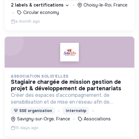
en circuit court et dans l’économie sociale et
2 labels & certifications
Choisy-le-Roi, France
solidaire.
Circular economy
a month ago
ASSOCIATION SOLID'ELLES
stagiaire chargée de mission gestion de
projet & développement de partenariats
Créer des espaces d’accompagnement, de
sensibilisation et de mise en réseau afin de
permettre aux femmes de développer leurs
💡
SSE organization
Internship
compétences, renforcer leur confiance et
Savigny-sur-Orge, France
Associations
accéder à des opportunités
15 days ago