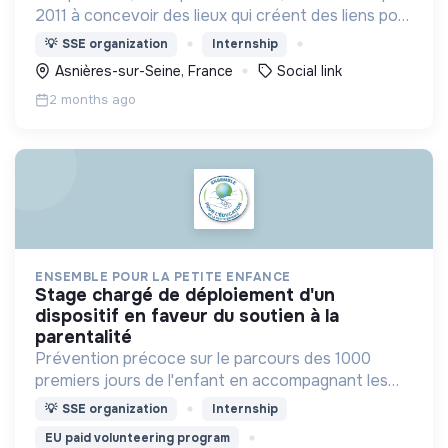
2011 à concevoir des lieux qui créent des liens pour
imaginer la ville solidaire de demain.
💡
SSE organization
Internship
Asnières-sur-Seine, France
Social link
2 months ago
ENSEMBLE POUR LA PETITE ENFANCE
stage chargé de déploiement d'un
dispositif en faveur du soutien à la
parentalité
Prévention précoce sur le parcours des 1000
premiers jours de l'enfant en accompagnant les
professionnels et parents pour développer des
💡
SSE organization
Internship
pratiques éducatives favorables au
EU paid volunteering program
développement de l'enfant.