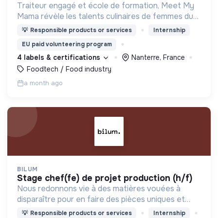
Traiteur engagé et école de formation, Meet My
Mama révèle les talents culinaires de femmes du
monde entier pour leur donner le pouvoir de vivre
💡
Responsible products or services
Internship
de leur savoir-faire !
EU paid volunteering program
4 labels & certifications
Nanterre, France
Foodtech / Food industry
a month ago
BILUM
stage chef(fe) de projet production (h/f)
Nous redonnons vie à des matières vouées à
disparaître pour en faire des pièces uniques et
originales. Notre manufacture d’upcycling s'inscrit
💡
Responsible products or services
Internship