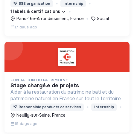
d’éducation, de formation et d’insertion pour leur
💡
SSE organization
Internship
permettre de devenir des hommes et des femmes
1 labels & certifications
debout.
Paris-16e-Arrondissement, France
Social
17 days ago
FONDATION DU PATRIMOINE
stage chargé.e de projets
Aider à la restauration du patrimoine bâti et du
patrimoine naturel en France sur tout le territoire
💡
Responsible products or services
Internship
Neuilly-sur-Seine, France
19 days ago