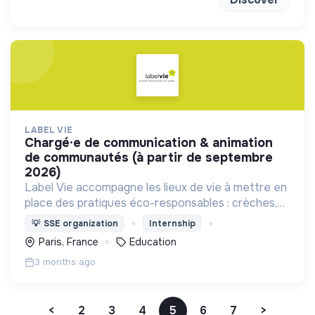
LABEL VIE
chargé·e de communication & animation
de communautés (à partir de septembre
2026)
Label Vie accompagne les lieux de vie à mettre en
place des pratiques éco-responsables : crèches,
assistants maternels, centres de loisirs.
💡
SSE organization
Internship
Paris, France
Education
3 months ago
<
2
3
4
5
6
7
>