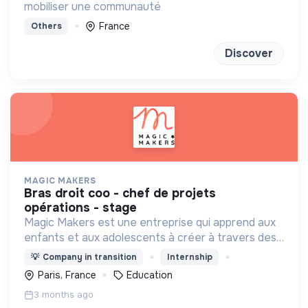
mobiliser une communauté
France
Others
Discover
MAGIC MAKERS
bras droit coo - chef de projets
opérations - stage
Magic Makers est une entreprise qui apprend aux
enfants et aux adolescents à créer à travers des
ateliers fun (création de jeux vidéo,
💡
Company in transition
Internship
programmation, IA…) dans une ambiance ludique et
Paris, France
Education
collaborative !
3 months ago