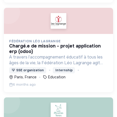
FÉDÉRATION LÉO LAGRANGE
chargé.e de mission - projet application
erp (odoo)
A travers l’accompagnement éducatif à tous les
âges de la vie, la Fédération Léo Lagrange agit
pour l’émancipation de chacun et participe à la
💡
SSE organization
Internship
construction de citoyens impliqués dans la société
Paris, France
Education
civile
6 months ago