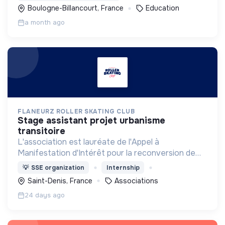
Boulogne-Billancourt, France
Education
a month ago
FLANEURZ ROLLER SKATING CLUB
stage assistant projet urbanisme
transitoire
L'association est lauréate de l'Appel à
Manifestation d'Intérêt pour la reconversion de
l'ancienne piscine Marville à Saint Denis
💡
SSE organization
Internship
Saint-Denis, France
Associations
24 days ago