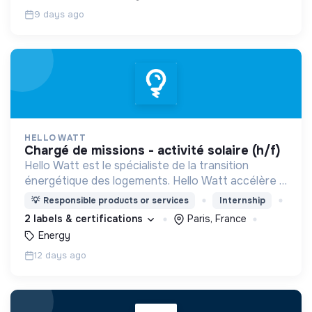
9 days ago
HELLO WATT
chargé de missions - activité solaire (h/f)
Hello Watt est le spécialiste de la transition
énergétique des logements. Hello Watt accélère la
transition énergétique en la rendant plus simple,
💡
Responsible products or services
Internship
plus intelligente et plus accessible.
2 labels & certifications
Paris, France
Energy
12 days ago