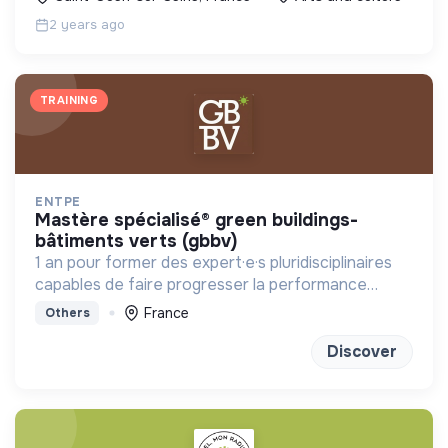
2 years ago
TRAINING
ENTPE
mastère spécialisé® green buildings-
bâtiments verts (gbbv)
1 an pour former des expert·e·s pluridisciplinaires
capables de faire progresser la performance
globale des constructions
France
Others
Discover