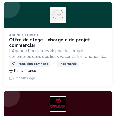
AGENCE FOREST
offre de stage - chargé·e de projet
commercial
L’Agence Forest développe des projets
éphémères dans des lieux vacants. En fonction du
contexte, elle élabore des programmations
💡
Transition partners
Internship
diversifiées : événementiel, activités à impact,
Paris, France
accueil du public...
2 months ago