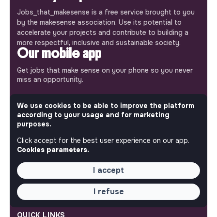
Jobs_that_makesense is a free service brought to you
by the makesense association. Use its potential to
accelerate your projects and contribute to building a
more respectful, inclusive and sustainable society.
Our mobile app
Get jobs that make sense on your phone so you never
miss an opportunity.
iPhone
Android
We use cookies to be able to improve the platform
according to your usage and for marketing
purposes.
Click accept for the best user experience on our app.
Cookies parameters.
ABOUT
I accept
More about Jobs
Our mission and impact
I refuse
Makesense NGO
QUICK LINKS