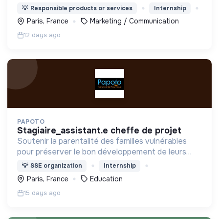
animer leur communauté d’engagement, au
💡
Responsible products or services
Internship
service du bien commun.
Paris, France
Marketing / Communication
12 days ago
PAPOTO
stagiaire_assistant.e cheffe de projet
Soutenir la parentalité des familles vulnérables
pour préserver le bon développement de leurs
enfants et réduire la reproduction des inégalités
💡
SSE organization
Internship
Paris, France
Education
15 days ago