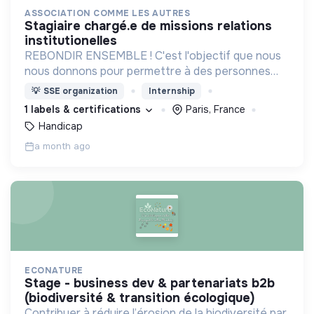
ASSOCIATION COMME LES AUTRES
stagiaire chargé.e de missions relations
institutionelles
REBONDIR ENSEMBLE ! C'est l'objectif que nous
nous donnons pour permettre à des personnes
devenues handicapées moteur de se reconstruire
💡
SSE organization
Internship
et de retrouver une vie épanouie !
1 labels & certifications
Paris, France
Handicap
a month ago
ECONATURE
stage - business dev & partenariats b2b
(biodiversité & transition écologique)
Contribuer à réduire l’érosion de la biodiversité par