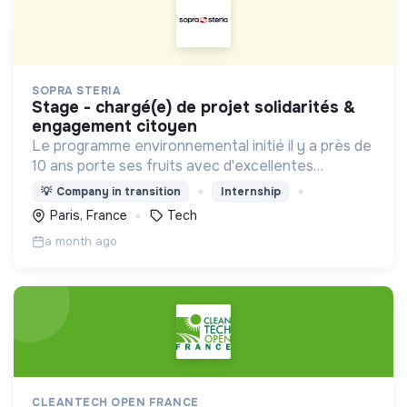
SOPRA STERIA
stage - chargé(e) de projet solidarités &
engagement citoyen
Le programme environnemental initié il y a près de
10 ans porte ses fruits avec d'excellentes
performances, le Groupe se classe parmi les
💡
Company in transition
Internship
leaders de l'action contre le changement
Paris, France
Tech
climatique
a month ago
CLEANTECH OPEN FRANCE