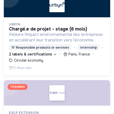
URBYN
chargé.e de projet - stage (6 mois)
Réduire l'impact environnemental des entreprises
en accélérant leur transition vers l'économie
circulaire.
💡
Responsible products or services
Internship
2 labels & certifications
Paris, France
Circular economy
10 days ago
TRAINING
ESCP EXTENSION