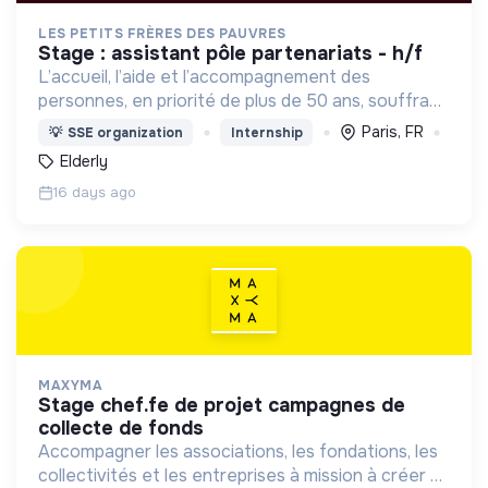
LES PETITS FRÈRES DES PAUVRES
stage : assistant pôle partenariats - h/f
L’accueil, l’aide et l’accompagnement des
personnes, en priorité de plus de 50 ans, souffrant
de pauvreté, de solitude, d’exclusion, de précarité,
Paris, FR
💡
SSE organization
Internship
de maladie.
Elderly
16 days ago
MAXYMA
stage chef.fe de projet campagnes de
collecte de fonds
Accompagner les associations, les fondations, les
collectivités et les entreprises à mission à créer et