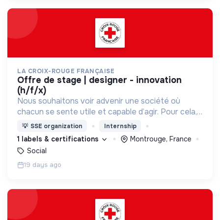
LA CROIX-ROUGE FRANÇAISE
offre de stage | designer - innovation
(h/f/x)
Nous souhaitons voir advenir une société où
chacun se sente utile et capable d’agir. Pour cela,
nous proposons des moyens et des lieux
💡
SSE organization
Internship
d’engagement innovants et adaptés à tous.
1 labels & certifications
Montrouge, France
Social
19 days ago