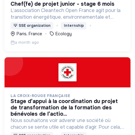
chef(fe) de projet junior - stage 6 mois
L’association Cleantech Open France agit pour la
transition énergétique, environnementale et
climatique par le développement des technologies
💡
SSE organization
Internship
propres. Ecosystème de 650 entreprises éco-
Paris, France
Ecology
innovantes.
a month ago
LA CROIX-ROUGE FRANÇAISE
stage d’appui à la coordination du projet
de transformation de la formation des
bénévoles de l’actio...
Nous souhaitons voir advenir une société où
chacun se sente utile et capable d’agir. Pour cela,
nous proposons des moyens et des lieux