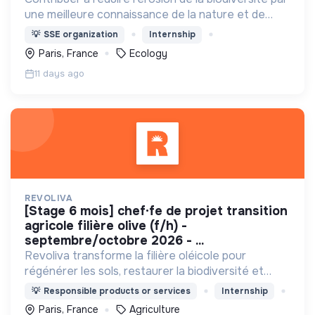
une meilleure connaissance de la nature et de
l’écologie
💡
SSE organization
Internship
Paris, France
Ecology
11 days ago
REVOLIVA
[stage 6 mois] chef·fe de projet transition
agricole filière olive (f/h) -
septembre/octobre 2026 - ...
Revoliva transforme la filière oléicole pour
régénérer les sols, restaurer la biodiversité et
permettre la juste rémunération des producteurs.
💡
Responsible products or services
Internship
Paris, France
Agriculture