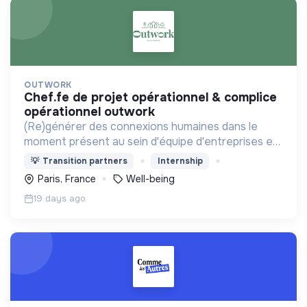
OUTWORK
chef.fe de projet opérationnel & complice
opérationnel outwork
(Re)générer des connexions humaines dans le
moment présent au sein d'équipe d'entreprises en
proposant des expériences à fort impact humain
💡
Transition partners
Internship
et à faible impact environnemental.
Paris, France
Well-being
19 days ago