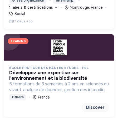
💡
SSE organization
Internship
d’engagement innovants et adaptés à tous.
1 labels & certifications
Montrouge, France
Social
17 days ago
TRAINING
ÉCOLE PRATIQUE DES HAUTES ÉTUDES - PSL
développez une expertise sur
l'environnement et la biodiversité
5 formations de 3 semaines à 2 ans en sciences du
vivant, analyse de données, gestion des incendies
et génétique du paysage.
France
Others
Discover