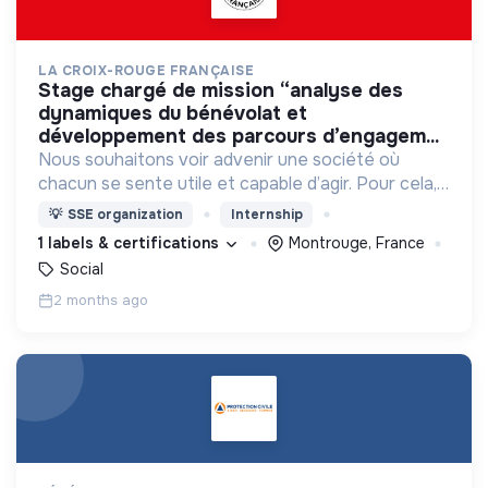
LA CROIX-ROUGE FRANÇAISE
stage chargé de mission “analyse des
dynamiques du bénévolat et
développement des parcours d’engagem...
Nous souhaitons voir advenir une société où
chacun se sente utile et capable d’agir. Pour cela,
nous proposons des moyens et des lieux
💡
SSE organization
Internship
d’engagement innovants et adaptés à tous.
1 labels & certifications
Montrouge, France
Social
2 months ago