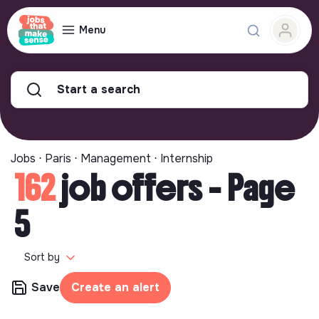
Menu
Start a search
Jobs ⋅ Paris ⋅ Management ⋅ Internship
162
job offers - Page
5
Sort by
Save
Create an alert