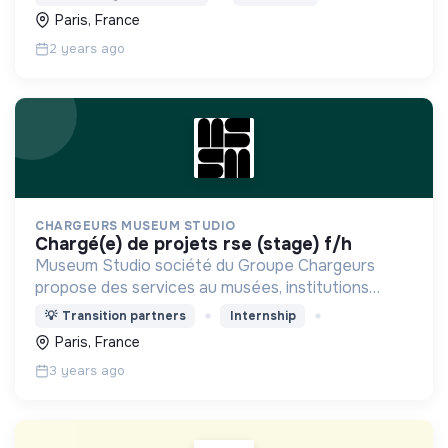
stratégiques : technologies industrielles et luxe
Paris, France
2 years ago
CHARGEURS MUSEUM STUDIO
chargé(e) de projets rse (stage) f/h
Museum Studio société du Groupe Chargeurs
propose des services au musées, institutions
culturelles et Retail
💡
Transition partners
Internship
Paris, France
3 years ago