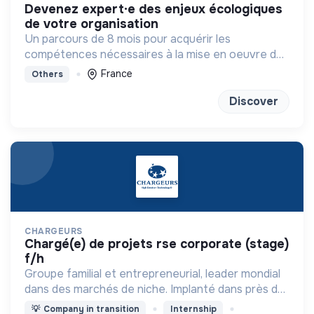
devenez expert·e des enjeux écologiques
de votre organisation
Un parcours de 8 mois pour acquérir les
compétences nécessaires à la mise en oeuvre de
la transition écologique et environnementale au
France
Others
sein des organisations.
Discover
CHARGEURS
chargé(e) de projets rse corporate (stage)
f/h
Groupe familial et entrepreneurial, leader mondial
dans des marchés de niche. Implanté dans près de
100 pays et organisé autour de deux pôles
💡
Company in transition
Internship