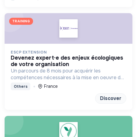
TRAINING
ESCP EXTENSION
devenez expert·e des enjeux écologiques
de votre organisation
Un parcours de 8 mois pour acquérir les
compétences nécessaires à la mise en oeuvre de
la transition écologique et environnementale au
France
Others
sein des organisations.
Discover