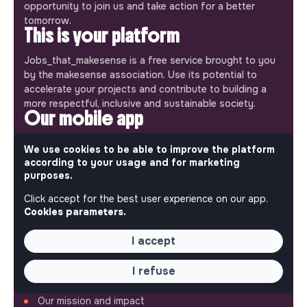
opportunity to join us and take action for a better
tomorrow.
This is your platform
Jobs_that_makesense is a free service brought to you
by the makesense association. Use its potential to
accelerate your projects and contribute to building a
more respectful, inclusive and sustainable society.
Our mobile app
Get jobs that make sense on your phone so you never
We use cookies to be able to improve the platform
miss an opportunity.
according to your usage and for marketing
purposes.
iPhone
Android
Click accept for the best user experience on our app.
Cookies parameters.
I accept
ABOUT
I refuse
More about Jobs
Our mission and impact