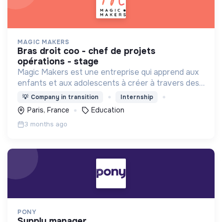
MAGIC MAKERS
bras droit coo - chef de projets
opérations - stage
Magic Makers est une entreprise qui apprend aux
enfants et aux adolescents à créer à travers des
ateliers fun (création de jeux vidéo,
💡
Company in transition
Internship
programmation, IA…) dans une ambiance ludique et
Paris, France
Education
collaborative !
3 months ago
PONY
supply manager