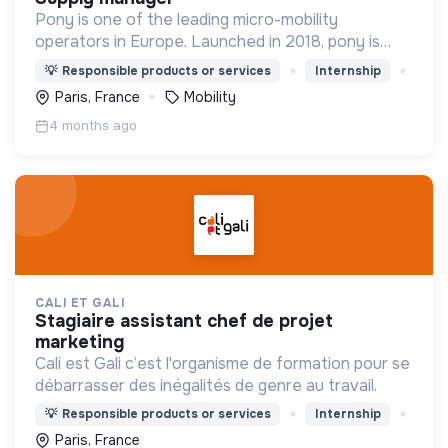
Pony is one of the leading micro-mobility
operators in Europe. Launched in 2018, pony is
proud to be the only French operator. We design,
💡
Responsible products or services
Internship
produce, and operate 10000 bikes and scooters
Paris, France
Mobility
across 21 cities
4 months ago
CALI ET GALI
stagiaire assistant chef de projet
marketing
Cali est Gali c’est l'organisme de formation pour se
débarrasser des inégalités de genre au travail.
💡
Responsible products or services
Internship
Paris, France