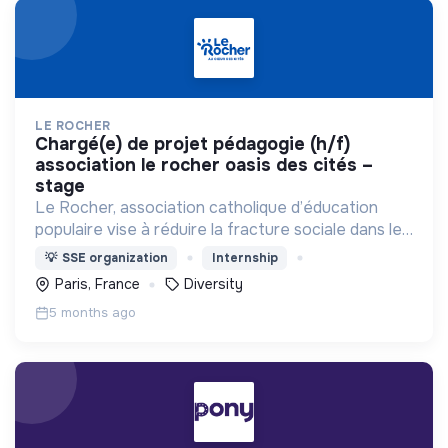
LE ROCHER
chargé(e) de projet pédagogie (h/f)
association le rocher oasis des cités –
stage
Le Rocher, association catholique d’éducation
populaire vise à réduire la fracture sociale dans les
quartiers en difficulté, notamment en venant vivre
💡
SSE organization
Internship
au coeur du quartier et en créant des liens.
Paris, France
Diversity
5 months ago