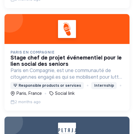
PARIS EN COMPAGNIE
stage chef de projet événementiel pour le
lien social des seniors
Paris en Compagnie, est une communauté de
citoyen.nes engagé.es qui se mobilisent pour lutter
contre l'isolement des aînés. Ensemble pour
💡
Responsible products or services
Internship
maintenir le lien social et favoriser la mobilité des
Paris, France
Social link
aînés !
2 months ago