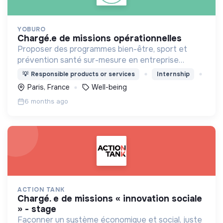
YOBURO
chargé.e de missions opérationnelles
Proposer des programmes bien-être, sport et
prévention santé sur-mesure en entreprise
partout en France. En présentiel ou par visio.
💡
Responsible products or services
Internship
Paris, France
Well-being
6 months ago
ACTION TANK
chargé. e de missions « innovation sociale
» - stage
Façonner un système économique et social, juste