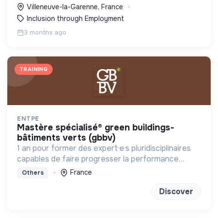
d'endiguer le chômage dans les quartiers.
Villeneuve-la-Garenne, France
Inclusion through Employment
3 months ago
TRAINING
ENTPE
mastère spécialisé® green buildings-
bâtiments verts (gbbv)
1 an pour former des expert·e·s pluridisciplinaires
capables de faire progresser la performance
globale des constructions
France
Others
Discover