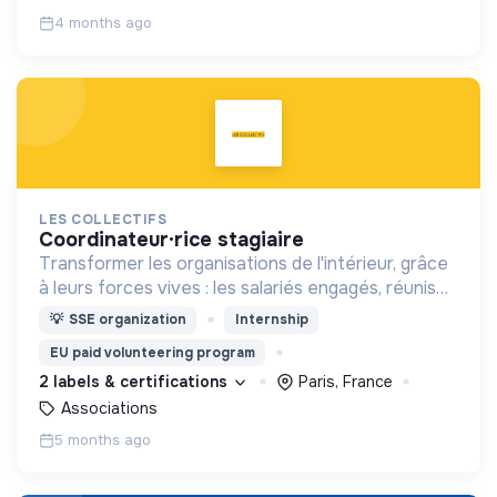
4 months ago
LES COLLECTIFS
coordinateur·rice stagiaire
Transformer les organisations de l'intérieur, grâce
à leurs forces vives : les salariés engagés, réunis
en collectifs de salariés
💡
SSE organization
Internship
EU paid volunteering program
2 labels & certifications
Paris, France
Associations
5 months ago