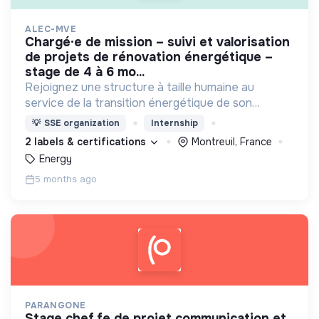
ALEC-MVE
chargé·e de mission – suivi et valorisation
de projets de rénovation énergétique –
stage de 4 à 6 mo...
Rejoignez une structure à taille humaine au
service de la transition énergétique de son
territoire !
💡
SSE organization
Internship
2 labels & certifications
Montreuil, France
Energy
5 months ago
PARANGONE
stage chef.fe de projet communication et