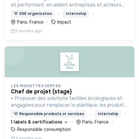
et performant, en aidant entreprises et acteurs
publics à penser de nouveaux modèles d’action.
💡
SSE organization
Internship
Paris, France
Impact
3 months ago
LES MOUETTES VERTES
chef de projet (stage)
« Proposer des solutions textiles écologiques et
engagées pour remplacer le plastique, les produits
jetables et les textiles conventionnels ».
💡
Responsible products or services
Internship
1 labels & certifications
Paris, France
Responsible consumption
3 months ago