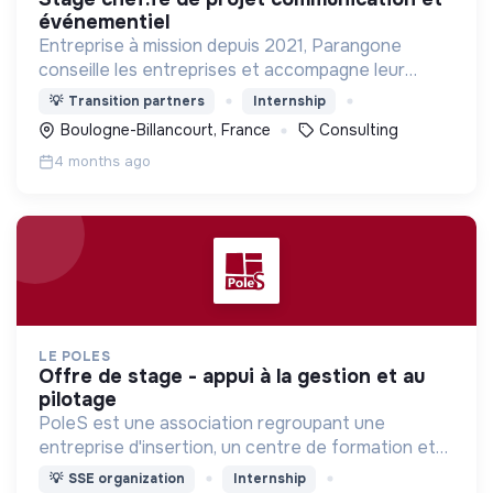
événementiel
Entreprise à mission depuis 2021, Parangone
conseille les entreprises et accompagne leur
transformation par la RSE vers un modèle d’affaire
💡
Transition partners
Internship
à impact environnemental et social positif.
Boulogne-Billancourt, France
Consulting
4 months ago
LE POLES
offre de stage - appui à la gestion et au
pilotage
PoleS est une association regroupant une
entreprise d'insertion, un centre de formation et
des chantiers d'insertion. Elle a pour objectif
💡
SSE organization
Internship