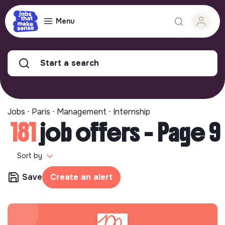
Menu
Start a search
Jobs ⋅ Paris ⋅ Management ⋅ Internship
181
job offers - Page 9
Sort by
Save
Create an alert