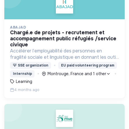
ABAJAD
chargé.e de projets - recrutement et
accompagnement public réfugiés /service
civique
Accélérer l’employabilité des personnes en
fragilité sociale et linguistique en donnant les outils
de formation et en offrant un accompagnement,
💡
SSE organization
EU paid volunteering program
pour permettre leur autonomie.
Montrouge, France and 1 other
Internship
Learning
4 months ago