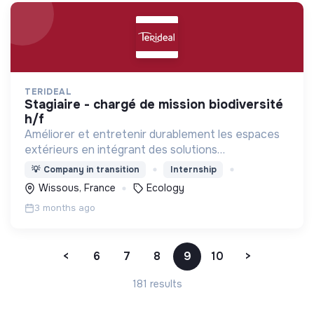
TERIDEAL
stagiaire - chargé de mission biodiversité
h/f
Améliorer et entretenir durablement les espaces
extérieurs en intégrant des solutions
respectueuses de l’environnement, afin de
💡
Company in transition
Internship
contribuer à la qualité de vie des territoires et des
Wissous, France
Ecology
usagers.
3 months ago
<
6
7
8
9
10
>
181 results