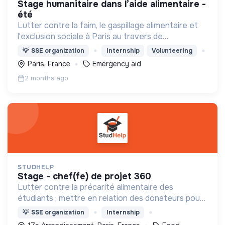
stage humanitaire dans l’aide alimentaire -
été
Lutter contre la faim, le gaspillage alimentaire et
l'exclusion sociale à Paris au travers de
distributions de repas chauds, de colis alimentaires,
💡
SSE organization
Internship
Volunteering
de maraudes et d'un volet insertion
Paris, France
Emergency aid
professionnelle
2 months ago
STUDHELP
stage - chef(fe) de projet 360
Lutter contre la précarité alimentaire des
étudiants ; mettre en relation des donateurs pour
des dons alimentaires et des étudiants dans toute
💡
SSE organization
Internship
la France