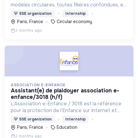
modèles circulaires, toutes filières confondues, en
contribuant à faire évoluer le cadre réglementaire
💡
SSE organization
Internship
& législatif en faveur de l'économie circulaire.
Paris, France
Circular economy
2 months ago
ASSOCIATION E-ENFANCE
assistant(e) de plaidoyer association e-
enfance/3018 (h/f)
L’Association e-Enfance / 3018 est la référence
pour la protection de l’Enfance sur Internet et
l’éducation à la citoyenneté numérique depuis
💡
SSE organization
Internship
2005.
Paris, France
Education
2 months ago