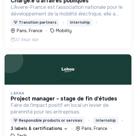
chargé.e d'affaires publiques
L’Avere-France est l’association nationale pour le
développement de la mobilité électrique, elle a
pour objectif de faire la promotion de l’utilisation
💡
Transition partners
Internship
des véhicules électriques.
Paris, France
Mobility
22 days ago
LAKAA
project manager - stage de fin d'études
Faire de l'impact positif en local un levier de
pérennité pour les entreprises.
💡
Responsible products or services
Internship
3 labels & certifications
Paris, France
Tech