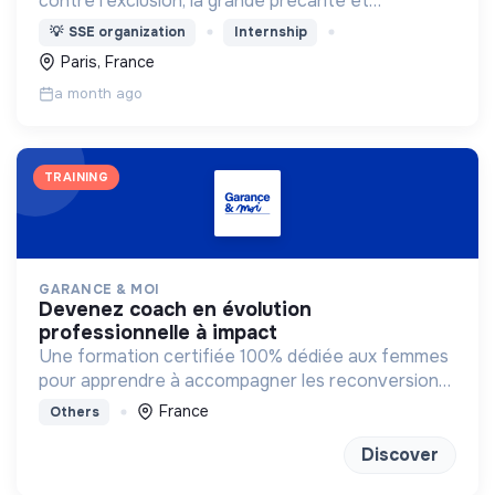
contre l'exclusion, la grande précarité et
l'isolement
💡
SSE organization
Internship
Paris, France
a month ago
TRAINING
GARANCE & MOI
devenez coach en évolution
professionnelle à impact
Une formation certifiée 100% dédiée aux femmes
pour apprendre à accompagner les reconversions
vers des métiers qui ont du sens.
France
Others
Discover