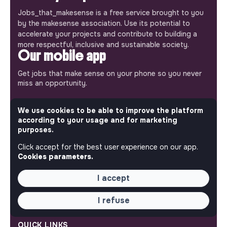
Jobs_that_makesense is a free service brought to you
by the makesense association. Use its potential to
accelerate your projects and contribute to building a
more respectful, inclusive and sustainable society.
Our mobile app
Get jobs that make sense on your phone so you never
miss an opportunity.
iPhone
Android
We use cookies to be able to improve the platform
according to your usage and for marketing
purposes.
Click accept for the best user experience on our app.
Cookies parameters.
ABOUT
I accept
More about Jobs
Our mission and impact
I refuse
Makesense NGO
QUICK LINKS