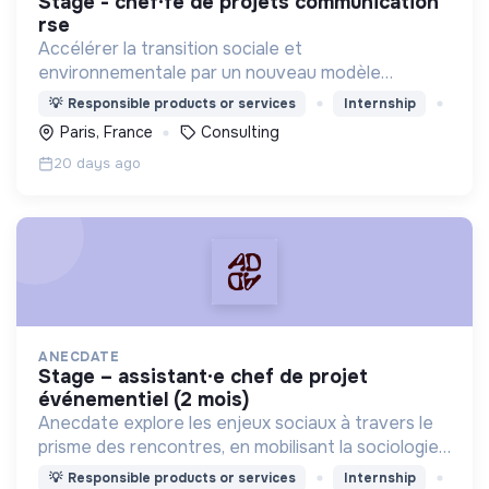
stage - chef·fe de projets communication
rse
Accélérer la transition sociale et
environnementale par un nouveau modèle
d'agence engagée, experte, agile, créative et
💡
Responsible products or services
Internship
heureuse.
Paris, France
Consulting
20 days ago
ANECDATE
stage – assistant·e chef de projet
événementiel (2 mois)
Anecdate explore les enjeux sociaux à travers le
prisme des rencontres, en mobilisant la sociologie
pour mieux comprendre nos relations – qu’elles
💡
Responsible products or services
Internship