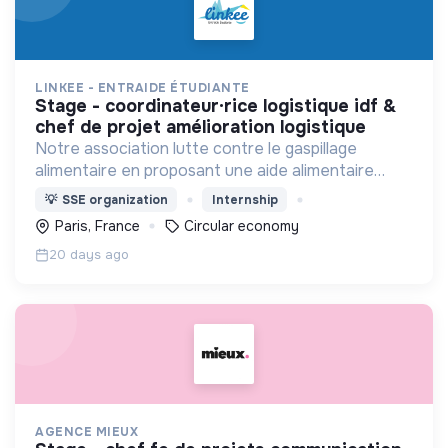
LINKEE - ENTRAIDE ÉTUDIANTE
stage - coordinateur·rice logistique idf &
chef de projet amélioration logistique
Notre association lutte contre le gaspillage
alimentaire en proposant une aide alimentaire
durable pour les étudiants en situation de
💡
SSE organization
Internship
précarité.
Paris, France
Circular economy
20 days ago
AGENCE MIEUX