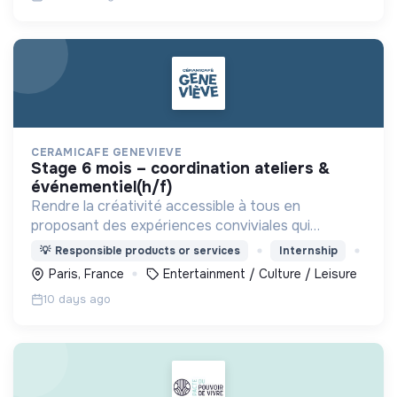
CERAMICAFE GENEVIEVE
stage 6 mois – coordination ateliers &
événementiel(h/f)
Rendre la créativité accessible à tous en
proposant des expériences conviviales qui
favorisent le bien-être, le lien social et l'expression
💡
Responsible products or services
Internship
de soi.
Paris, France
Entertainment / Culture / Leisure
10 days ago