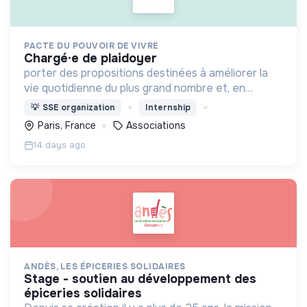
PACTE DU POUVOIR DE VIVRE
chargé·e de plaidoyer
porter des propositions destinées à améliorer la
vie quotidienne du plus grand nombre et, en
particulier des plus fragiles, tout en contribuant à
💡
SSE organization
Internship
la construction d’une société + juste et +
Paris, France
Associations
écologique.
14 days ago
ANDÈS, LES ÉPICERIES SOLIDAIRES
stage - soutien au développement des
épiceries solidaires