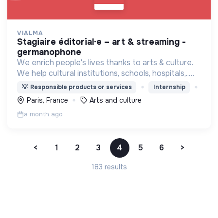
VIALMA
stagiaire éditorial·e – art & streaming -
germanophone
We enrich people's lives thanks to arts & culture.
We help cultural institutions, schools, hospitals,..
improve their audiences' well-being with curated
💡
Responsible products or services
Internship
programmes available through streaming.
Paris, France
Arts and culture
a month ago
<
1
2
3
4
5
6
>
183 results