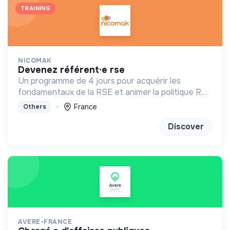
TRAINING
NICOMAK
devenez référent·e rse
Un programme de 4 jours pour acquérir les
fondamentaux de la RSE et animer la politique RSE
de son entreprise.
France
Others
Discover
AVERE-FRANCE