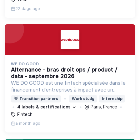
22 days ago
WE DO GOOD
alternance - bras droit ops / product /
data - septembre 2026
WE DO GOOD est une fintech spécialisée dans le
financement d'entreprises à impact avec un
modèle unique : le partage de revenus (Revenue
💡
Transition partners
Work study
Internship
Based Finance). WE DO GOOD est certifiée B
4 labels & certifications
Paris, France
Corp
Fintech
a month ago