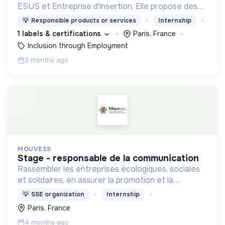
ESUS et Entreprise d'insertion. Elle propose des
services de conciergerie locaux et solidaires dans
💡
Responsible products or services
Internship
les entreprises, Tiers Lieux et Quartiers.
1 labels & certifications
Paris, France
Inclusion through Employment
2 months ago
MOUVESS
stage - responsable de la communication
Rassembler les entreprises écologiques, sociales
et solidaires, en assurer la promotion et la
représentation auprès des pouvoirs publics et de
💡
SSE organization
Internship
la société dans son ensemble, et en animer la
Paris, France
communauté.
4 months ago