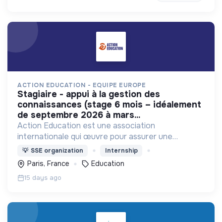
ACTION EDUCATION - EQUIPE EUROPE
stagiaire - appui à la gestion des
connaissances (stage 6 mois – idéalement
de septembre 2026 à mars...
Action Education est une association
internationale qui œuvre pour assurer une
éducation de qualité pour les populations les plus
💡
SSE organization
Internship
vulnérables et marginalisées
Paris, France
Education
15 days ago