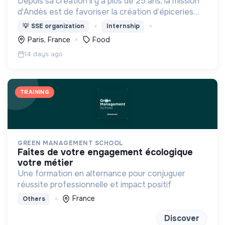
Depuis sa création il y a plus de 25 ans, la mission
d'Andès est de favoriser la création d’épiceries
solidaires et d’accompagner son réseau à exercer
💡
SSE organization
Internship
au mieux ses missions.
Paris, France
Food
14 days ago
TRAINING
GREEN MANAGEMENT SCHOOL
faites de votre engagement écologique
votre métier
Une formation en alternance pour conjuguer
réussite professionnelle et impact positif
France
Others
Discover