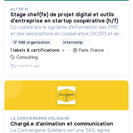
ALTER SI
stage chef(fe) de projet digital et outils
d’entreprise en startup coopérative (h/f)
Co-construire le système d'information des PME
et des associations en coopérative (SCOP) et en
gouvernance partagée (Holacratie).
💡
SSE organization
Internship
1 labels & certifications
Paris, France
Consulting
2 months ago
LA CONCIERGERIE SOLIDAIRE
chargé.e d'animation et communication
La Conciergerie Solidaire est une SAS, agrée