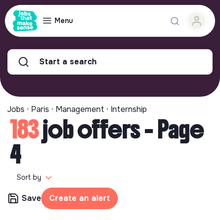
Menu
Start a search
Jobs ⋅ Paris ⋅ Management ⋅ Internship
183
job offers - Page
4
Sort by
Save
Create an alert