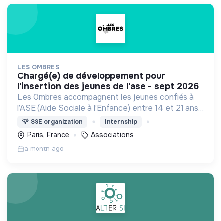
LES OMBRES
chargé(e) de développement pour
l'insertion des jeunes de l'ase - sept 2026
Les Ombres accompagnent les jeunes confiés à
l’ASE (Aide Sociale à l’Enfance) entre 14 et 21 ans
à accéder au monde académique et professionnel
💡
SSE organization
Internship
pour trouver leur place dans notre société.
Paris, France
Associations
a month ago