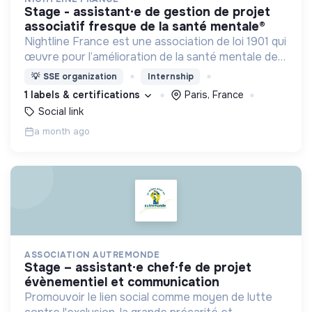
stage - assistant·e de gestion de projet
associatif fresque de la santé mentale®
Nightline France est une association de loi 1901 qui
œuvre pour l’amélioration de la santé mentale des
jeunes et en particulier des étudiant·e·s en
💡
SSE organization
Internship
agissant à l'échelle individuelle et collective.
1 labels & certifications
Paris, France
Social link
a month ago
ASSOCIATION AUTREMONDE
stage – assistant·e chef·fe de projet
évènementiel et communication
Promouvoir le lien social comme moyen de lutte