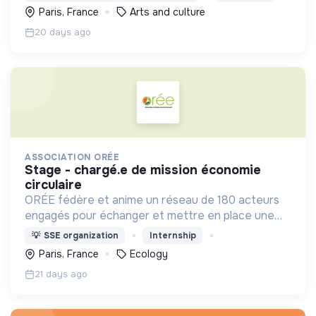
soient intimes, professionnelles ou citoyennes.
Paris, France
Arts and culture
20 days ago
ASSOCIATION ORÉE
stage - chargé.e de mission économie
circulaire
ORÉE fédère et anime un réseau de 180 acteurs
engagés pour échanger et mettre en place une
dynamique environnementale au service des
💡
SSE organization
Internship
territoires.
Paris, France
Ecology
21 days ago