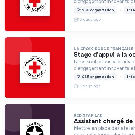
d’engagement innovants et
💡
SSE organization
Inte
10 days ago
LA CROIX-ROUGE FRANÇAISE
stage d’appui à la c
Nous souhaitons voir adven
d’engagement innovants et
💡
SSE organization
Inte
15 days ago
RED STAR LAB
assistant chargé de 
Mettre en place des ateliers
de révéler leurs talents aut