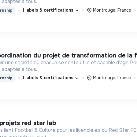
 adaptés à tous.
1 labels & certifications
Montrouge, France
rnship
oordination du projet de transformation de la f
ir une société où chacun se sente utile et capable d’agir. P
 adaptés à tous.
1 labels & certifications
Montrouge, France
rnship
projets red star lab
 liant Football & Culture pour les licencié.e.s du Red Star FC
res que balle au pied.