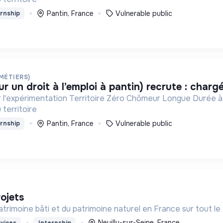
Pantin, France
Vulnerable public
rnship
 MÉTIERS)
ur un droit à l’emploi à pantin) recrute : chargé
par l'expérimentation Territoire Zéro Chômeur Longue Durée à
 territoire
Pantin, France
Vulnerable public
rnship
rojets
atrimoine bâti et du patrimoine naturel en France sur tout le 
Neuilly-sur-Seine, France
vices
Internship