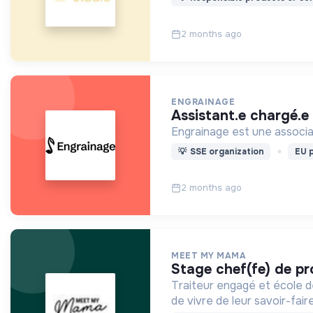
2 months ago
ENGRAINAGE
assistant.e chargé.e
Engrainage est une associat
💡
SSE organization
EU p
2 months ago
MEET MY MAMA
stage chef(fe) de pr
Traiteur engagé et école d
de vivre de leur savoir-faire