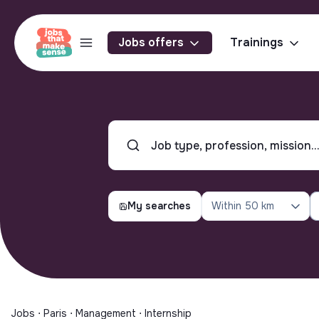
Jobs offers
Trainings
My searches
Within
50 km
Jobs ⋅ Paris ⋅ Management ⋅ Internship