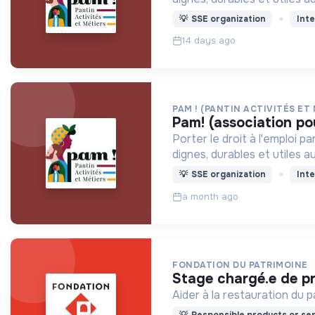
💡
SSE organization
Inte
14 days ago
PAM ! (PANTIN ACTIVITÉS ET
pam! (association po
Porter le droit à l'emploi 
dignes, durables et utiles au
💡
SSE organization
Inte
a month ago
FONDATION DU PATRIMOINE
stage chargé.e de p
Aider à la restauration du p
💡
Responsible products or ser