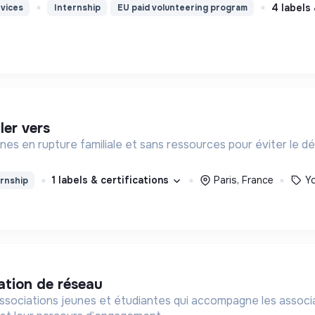
4 labels
vices
Internship
EU paid volunteering program
ler vers
nes en rupture familiale et sans ressources pour éviter le d
1 labels & certifications
Paris, France
Y
rnship
mation de réseau
sociations jeunes et étudiantes qui accompagne les associat