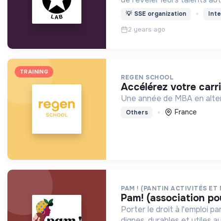
💡
SSE organization
Inte
2 years ago
TRAINING
REGEN SCHOOL
accélérez votre carr
Une année de MBA en altern
France
Others
PAM ! (PANTIN ACTIVITÉS ET
pam! (association po
Porter le droit à l'emploi 
dignes, durables et utiles au