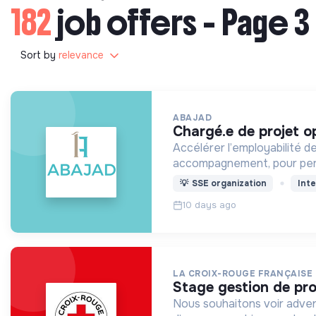
182
job offers - Page 3
Sort by
relevance
ABAJAD
chargé.e de projet o
Accélérer l’employabilité de
accompagnement, pour per
💡
SSE organization
Inte
10 days ago
LA CROIX-ROUGE FRANÇAISE
stage gestion de pro
Nous souhaitons voir adven