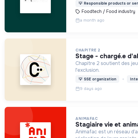
💡
Responsible products or ser
Foodtech / Food industry
a month ago
CHAPITRE 2
stage - chargé.e d'al
Chapitre 2 soutient des jeu
l'exclusion.
💡
SSE organization
Inte
9 days ago
ANIMAFAC
stagiaire vie et ani
Animafac est un réseau d’as