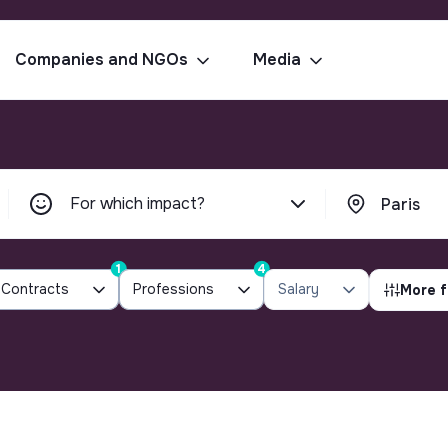
Companies and NGOs
Media
For which impact?
1
4
Contracts
Professions
Salary
More f