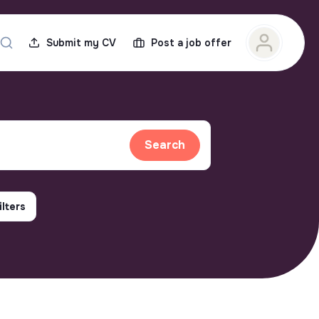
Submit my CV
Post a job offer
Search
ilters