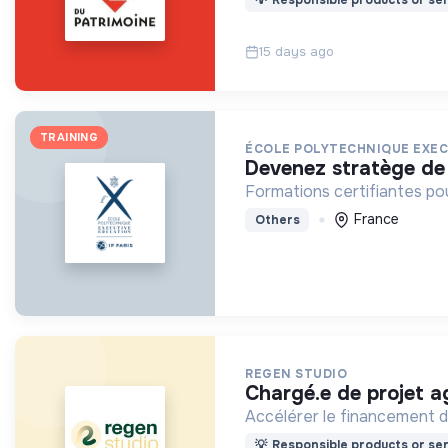
15 days ago
TRAINING
ÉCOLE POLYTECHNIQUE EXEC
devenez stratège de
Formations certifiantes po
France
Others
REGEN STUDIO
chargé.e de projet a
Accélérer le financement de 
💡
Responsible products or ser