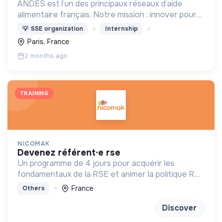
ANDES est l’un des principaux réseaux d’aide
alimentaire français. Notre mission : innover pour
l’insertion durable autour d’une alimentation de
💡
SSE organization
Internship
qualité pour tous.
Paris, France
2 months ago
TRAINING
NICOMAK
devenez référent·e rse
Un programme de 4 jours pour acquérir les
fondamentaux de la RSE et animer la politique RSE
de son entreprise.
France
Others
Discover