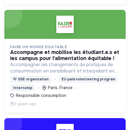
FAIRE UN MONDE ÉQUITABLE
accompagne et mobilise les étudiant.e.s et
les campus pour l'alimentation équitable !
Accompagner les changements de pratiques de
consommation en sensibilisant et interpellant en
France
💡
SSE organization
EU paid volunteering program
Paris, France
Internship
Responsible consumption
3 years ago