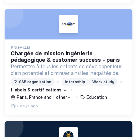
EDUMIAM
chargée de mission ingénierie
pédagogique & customer success - paris
Permettre à tous les enfants de développer leur
plein potentiel et diminuer ainsi les inégalités de
destin...rien que ça !
💡
SSE organization
Internship
Work study
1 labels & certifications
Paris, France and 1 other
Education
17 days ago