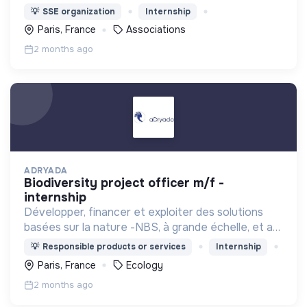
investisseurs, VCs ,incubateurs, business angels,
💡
SSE organization
Internship
mentors, ..
Paris, France
Associations
2 months ago
ADRYADA
biodiversity project officer m/f -
internship
Développer, financer et exploiter des solutions
basées sur la nature -NBS, à grande échelle, et au
niveau mondial, en se concentrant sur les projets
💡
Responsible products or services
Internship
de reboisement et de restauration des
Paris, France
Ecology
écosystèmes.
2 months ago