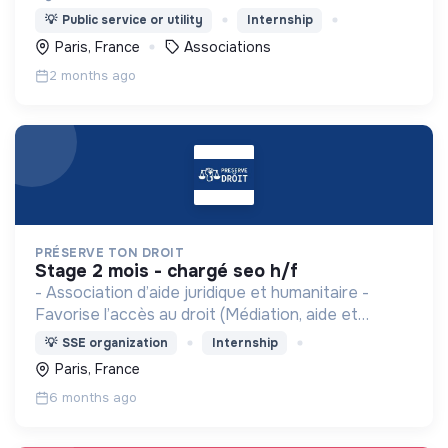
institutions internationales et en formant les
💡
Public service or utility
Internship
acteurs locaux.
Paris, France
Associations
2 months ago
PRÉSERVE TON DROIT
stage 2 mois - chargé seo h/f
- Association d’aide juridique et humanitaire -
Favorise l’accès au droit (Médiation, aide et
accompagnement) - Projets humanitaires
💡
SSE organization
Internship
Paris, France
6 months ago