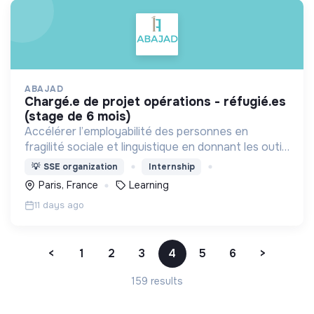
ABAJAD
chargé.e de projet opérations - réfugié.es
(stage de 6 mois)
Accélérer l’employabilité des personnes en
fragilité sociale et linguistique en donnant les outils
de formation et en offrant un accompagnement,
💡
SSE organization
Internship
pour permettre leur autonomie.
Paris, France
Learning
11 days ago
<
1
2
3
4
5
6
>
159 results