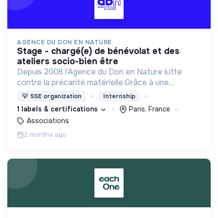
AGENCE DU DON EN NATURE
stage - chargé(e) de bénévolat et des
ateliers socio-bien être
Depuis 2008 l’Agence du Don en Nature lutte
contre la précarité matérielle.Grâce à une
logistique unique, elle collecte, stocke et
💡
SSE organization
Internship
redistribue des produits essentiels à 1500
1 labels & certifications
Paris, France
associations de solidarité
Associations
2 months ago