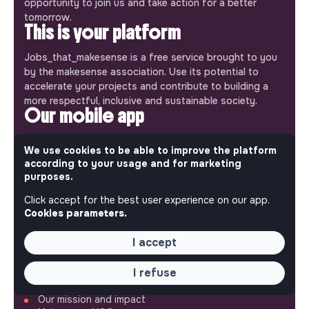
opportunity to join us and take action for a better
tomorrow.
This is your platform
Jobs_that_makesense is a free service brought to you
by the makesense association. Use its potential to
accelerate your projects and contribute to building a
more respectful, inclusive and sustainable society.
Our mobile app
Get jobs that make sense on your phone so you never
We use cookies to be able to improve the platform
miss an opportunity.
according to your usage and for marketing
purposes.
iPhone
Android
Click accept for the best user experience on our app.
Cookies parameters.
I accept
ABOUT
I refuse
More about Jobs
Our mission and impact