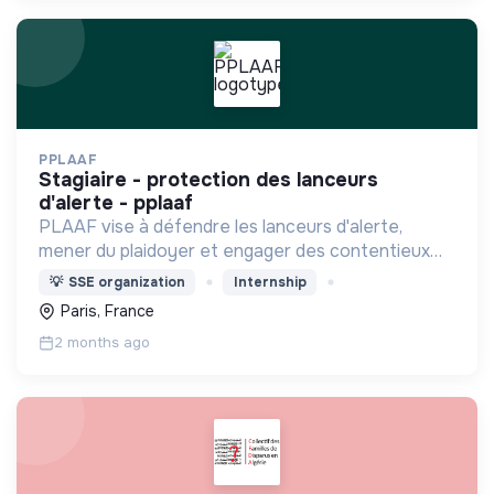
PPLAAF
stagiaire - protection des lanceurs
d'alerte - pplaaf
PLAAF vise à défendre les lanceurs d'alerte,
mener du plaidoyer et engager des contentieux
stratégiques en leur nom lorsque leurs révélations
💡
SSE organization
Internship
traitent de l'intérêt général des citoyens Africains.
Paris, France
2 months ago