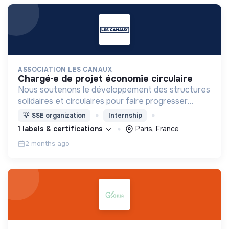
ASSOCIATION LES CANAUX
chargé·e de projet économie circulaire
Nous soutenons le développement des structures
solidaires et circulaires pour faire progresser
l’économie engagée en favorisant la coopération
💡
SSE organization
Internship
entre les entreprises innovantes et les acteurs
1 labels & certifications
Paris, France
locaux.
2 months ago