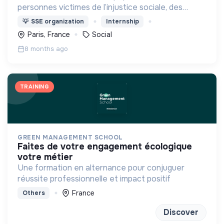
personnes victimes de l’injustice sociale, des
calamités naturelles, de la misère, de la faim, du
💡
SSE organization
Internship
sous-développement, des conflits armés.
Paris, France
Social
8 months ago
TRAINING
GREEN MANAGEMENT SCHOOL
faites de votre engagement écologique
votre métier
Une formation en alternance pour conjuguer
réussite professionnelle et impact positif
France
Others
Discover