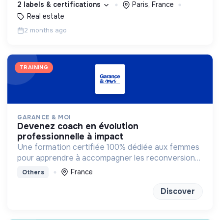
2 labels & certifications
Paris, France
Real estate
2 months ago
TRAINING
GARANCE & MOI
devenez coach en évolution
professionnelle à impact
Une formation certifiée 100% dédiée aux femmes
pour apprendre à accompagner les reconversions
vers des métiers qui ont du sens.
France
Others
Discover