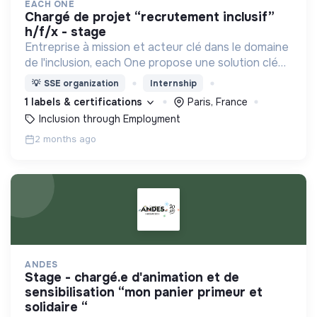
EACH ONE
chargé de projet “recrutement inclusif”
h/f/x - stage
Entreprise à mission et acteur clé dans le domaine
de l'inclusion, each One propose une solution clé
en main de recrutement et de formation dédiée
💡
SSE organization
Internship
aux personnes réfugiées et éloignées de l’emploi.
1 labels & certifications
Paris, France
Inclusion through Employment
2 months ago
ANDES
stage - chargé.e d'animation et de
sensibilisation “mon panier primeur et
solidaire “