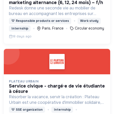
marketing alternance (6, 12, 24 mois) – f/h
Redesk donne une seconde vie au mobilier de
bureau en accompagnant les entreprises sur
toutes les problématiques liées à l'économie
💡
Responsible products or services
Work study
circulaire dans le domaine du mobilier
Paris, France
Circular economy
Internship
professionnel.
18 days ago
PLATEAU URBAIN
service civique - chargé·e de vie étudiante
à césure
Résorber la vacance, servir la création : Plateau
Urbain est une coopérative d'immobilier solidaire,
spécialisée dans le montage et la gestion
💡
SSE organization
Internship
d'occupations temporaires de bâtiments vacants