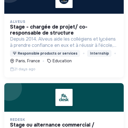
ALVEUS
stage - chargée de projet/ co-
responsable de structure
Depuis 2014, Alveus aide les collégiens et lycéens
à prendre confiance en eux et à réussir à l'école,
grâce à des espaces de co-learning chaleureux
💡
Responsible products or services
Internship
pour travailler !
Paris, France
Education
21 days ago
REDESK
stage ou alternance commercial /