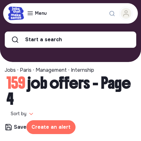
Menu
Start a search
Jobs ⋅ Paris ⋅ Management ⋅ Internship
159
job offers - Page
4
Sort by
Save
Create an alert