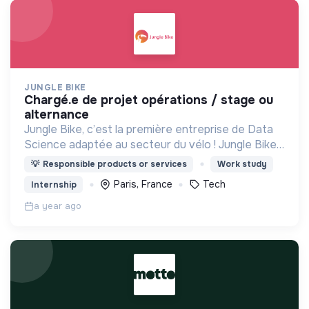
JUNGLE BIKE
chargé.e de projet opérations / stage ou
alternance
Jungle Bike, c’est la première entreprise de Data
Science adaptée au secteur du vélo ! Jungle Bike
révolutionne la mobilité durable pour les cyclistes
💡
Responsible products or services
Work study
en digitalisant la maintenance du cycle.
Paris, France
Tech
Internship
a year ago