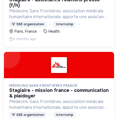
(f/h)
Médecins Sans Frontières, association médicale
humanitaire internationale, apporte une assistance
médicale à des populations dont la vie est
💡
SSE organization
Internship
menacée.
Paris, France
Health
4 months ago
MÉDECINS SANS FRONTIÈRES FRANCE
stagiaire - mission france - communication
& plaidoyer
Médecins Sans Frontières, association médicale
humanitaire internationale, apporte une assistance
médicale à des populations dont la vie est
💡
SSE organization
Internship