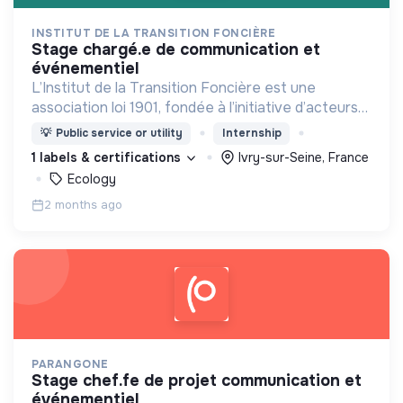
INSTITUT DE LA TRANSITION FONCIÈRE
stage chargé.e de communication et
événementiel
L’Institut de la Transition Foncière est une
association loi 1901, fondée à l’initiative d’acteurs
publics, scientifiques et privés, qui réunit une filière
💡
Public service or utility
Internship
autour de la préservation des sols.
1 labels & certifications
Ivry-sur-Seine, France
Ecology
2 months ago
PARANGONE
stage chef.fe de projet communication et
événementiel