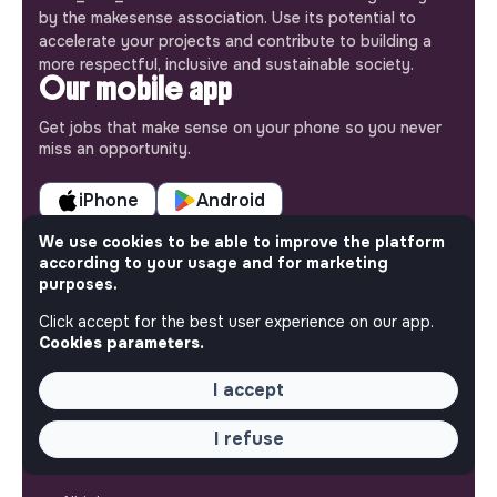
by the makesense association. Use its potential to
accelerate your projects and contribute to building a
more respectful, inclusive and sustainable society.
Our mobile app
Get jobs that make sense on your phone so you never
miss an opportunity.
iPhone
Android
We use cookies to be able to improve the platform
according to your usage and for marketing
purposes.
ABOUT
Click accept for the best user experience on our app.
Cookies parameters.
More about Jobs
Our mission and impact
I accept
Makesense NGO
I refuse
QUICK LINKS