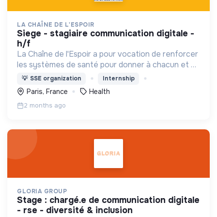
LA CHAÎNE DE L'ESPOIR
siege - stagiaire communication digitale -
h/f
La Chaîne de l'Espoir a pour vocation de renforcer
les systèmes de santé pour donner à chacun et en
particulier aux enfants les mêmes chances de
💡
SSE organization
Internship
survie et de développement
Paris, France
Health
2 months ago
GLORIA GROUP
stage : chargé.e de communication digitale
- rse - diversité & inclusion