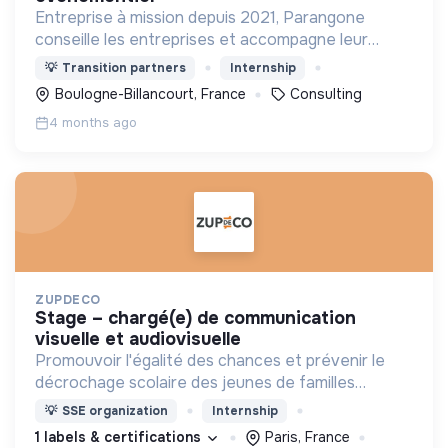
Entreprise à mission depuis 2021, Parangone
conseille les entreprises et accompagne leur
transformation par la RSE vers un modèle d’affaire
💡
Transition partners
Internship
à impact environnemental et social positif.
Boulogne-Billancourt, France
Consulting
4 months ago
ZUPDECO
stage – chargé(e) de communication
visuelle et audiovisuelle
Promouvoir l'égalité des chances et prévenir le
décrochage scolaire des jeunes de familles
modestes. Notre mission : donner à ces jeunes les
💡
SSE organization
Internship
mêmes chances de réussite que les autres.
1 labels & certifications
Paris, France