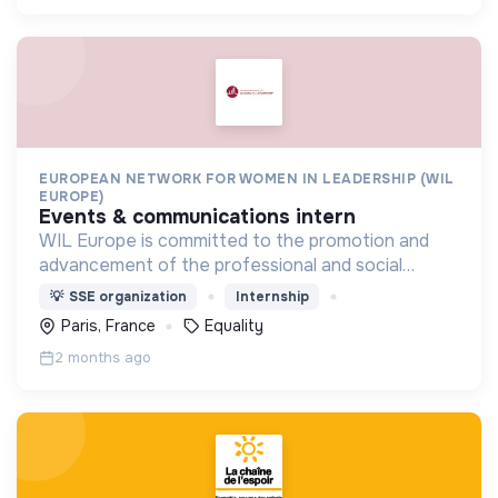
EUROPEAN NETWORK FOR WOMEN IN LEADERSHIP (WIL
EUROPE)
events & communications intern
WIL Europe is committed to the promotion and
advancement of the professional and social
interests of senior and aspiring female leaders
💡
SSE organization
Internship
across Europe.
Paris, France
Equality
2 months ago