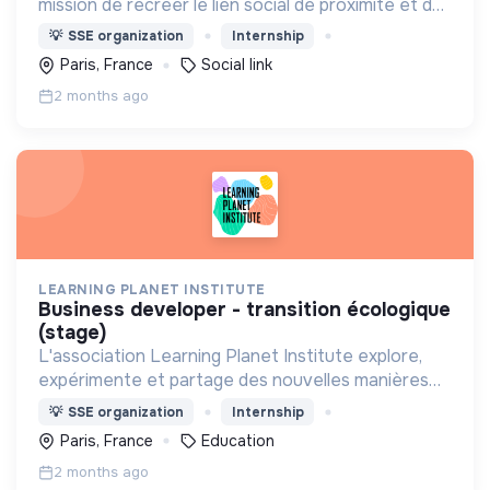
mission de recréer le lien social de proximité et de
stimuler la solidarité de voisinage.
💡
SSE organization
Internship
Paris, France
Social link
2 months ago
LEARNING PLANET INSTITUTE
business developer - transition écologique
(stage)
L'association Learning Planet Institute explore,
expérimente et partage des nouvelles manières
d’apprendre et de coopérer afin de répondre aux
💡
SSE organization
Internship
besoins de la jeunesse et de la planète.
Paris, France
Education
2 months ago