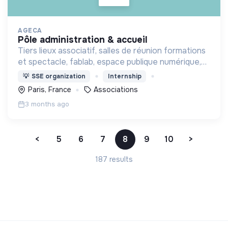
AGECA
pôle administration & accueil
Tiers lieux associatif, salles de réunion formations
et spectacle, fablab, espace publique numérique,
bar associatif
💡
SSE organization
Internship
Paris, France
Associations
3 months ago
<
5
6
7
8
9
10
>
187 results