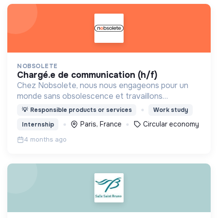
NOBSOLETE
chargé.e de communication (h/f)
Chez Nobsolete, nous nous engageons pour un
monde sans obsolescence et travaillons
concrètement pour rendre nos objets du
💡
Responsible products or services
Work study
quotidien plus durables
Paris, France
Circular economy
Internship
4 months ago