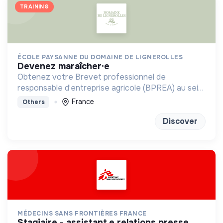
TRAINING
ÉCOLE PAYSANNE DU DOMAINE DE LIGNEROLLES
devenez maraîcher·e
Obtenez votre Brevet professionnel de
responsable d’entreprise agricole (BPREA) au sein
d'une ferme en maraîchage bio-intensive
France
Others
Discover
MÉDECINS SANS FRONTIÈRES FRANCE
stagiaire - assistant.e relations presse