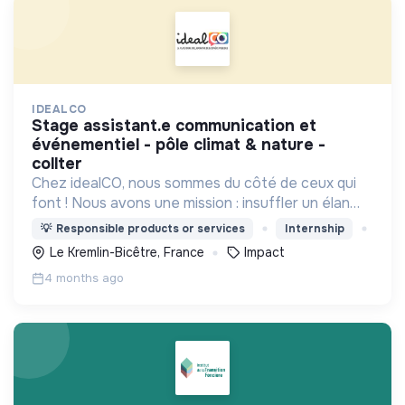
IDEALCO
stage assistant.e communication et
événementiel - pôle climat & nature -
collter
Chez idealCO, nous sommes du côté de ceux qui
font ! Nous avons une mission : insuffler un élan
collectif dans le monde public.
💡
Responsible products or services
Internship
Le Kremlin-Bicêtre, France
Impact
4 months ago