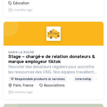
Education
2 months ago
DANS LA RUCHE
stage – chargé·e de relation donateurs &
marque employeur tiktok
Recruter des donateurs réguliers pour accroitre
les ressources des ONG. Nos équipes travaillent
dans les rues et/ou commerces, partout en
💡
Responsible products or services
Internship
France, pour rencontrer le grand public et
Paris, France
Associations
proposer de donner.
4 months ago