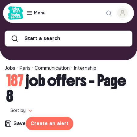
Menu
Start a search
Jobs ⋅ Paris ⋅ Communication ⋅ Internship
187
job offers - Page
8
Sort by
Save
Create an alert