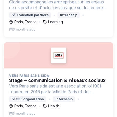
Gloria accompagne les entreprises sur les enjeux
de diversité et d'inclusion ainsi que sur les enjeux
environnementaux.
💡
Transition partners
Internship
Paris, France
Learning
3 months ago
VERS PARIS SANS SIDA
stage – communication & réseaux sociaux
Vers Paris sans sida est une association loi 1901
fondée en 2016 par la Ville de Paris et des
personnalités qualifiées engagées pour mettre fin
💡
SSE organization
Internship
à la transmission du VIH dans la capitale française
Paris, France
Health
3 months ago