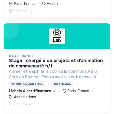
menacée.
Paris, France
Health
5 months ago
B LAB FRANCE
stage : chargé.e de projets et d'animation
de communauté h/f
Animer et amplifier la voix de la communauté B
Corp en France ; Encourager les entreprises à
découvrir le mouvement et les inciter à passer à
💡
SSE organization
Internship
l'action grâce à l'outil BIA de mesure d'impact ;
1 labels & certifications
Paris, France
Associations
2 months ago