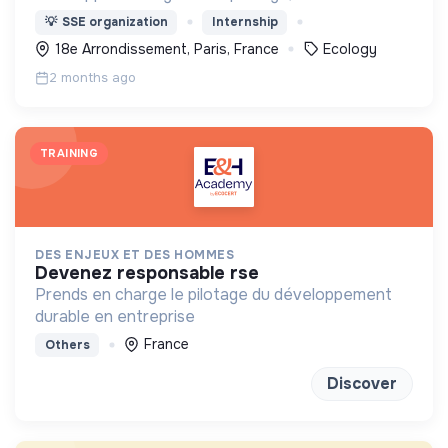
consacre à la promotion de l’écologie urbaine pour
💡
SSE organization
Internship
un Paris plus vert, plus inclusif et résilient.
18e Arrondissement, Paris, France
Ecology
2 months ago
TRAINING
DES ENJEUX ET DES HOMMES
devenez responsable rse
Prends en charge le pilotage du développement
durable en entreprise
France
Others
Discover