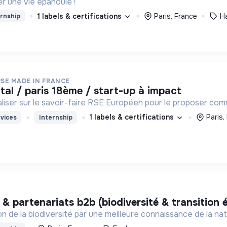
r une vie épanouie !
1 labels & certifications
Paris, France
H
rnship
RSE MADE IN FRANCE
ital / paris 18ème / start-up à impact
taliser sur le savoir-faire RSE Européen pour le proposer comm
1 labels & certifications
Paris,
vices
Internship
v & partenariats b2b (biodiversité & transition 
on de la biodiversité par une meilleure connaissance de la nat