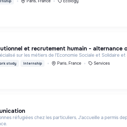
Paris, France
Ecology
rnship
tutionnel et recrutement humain - alternance 
ialisé sur les métiers de l'Economie Sociale et Solidaire et 
Paris, France
Services
rk study
Internship
unication
onnes réfugiées chez les particuliers, J'accueille a permis de
nce.