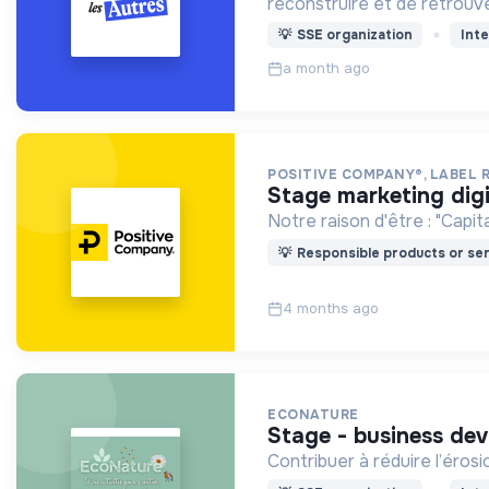
reconstruire et de retrouve
💡
SSE organization
Inte
a month ago
POSITIVE COMPANY®, LABEL 
stage marketing dig
Notre raison d'être : "Capi
💡
Responsible products or ser
4 months ago
ECONATURE
stage - business de
Contribuer à réduire l’érosi