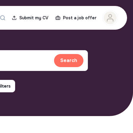
Submit my CV
Post a job offer
Search
ilters