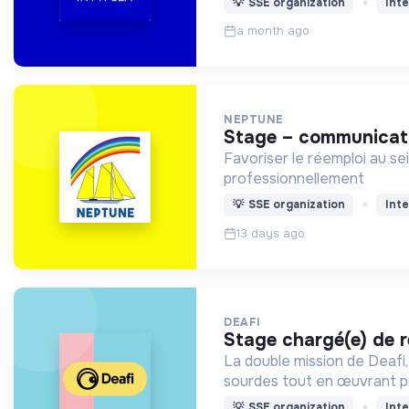
💡
SSE organization
Inte
a month ago
NEPTUNE
stage – communicati
Favoriser le réemploi au se
professionnellement
💡
SSE organization
Inte
13 days ago
DEAFI
stage chargé(e) de r
La double mission de Deafi,
sourdes tout en œuvrant pou
💡
SSE organization
Inte