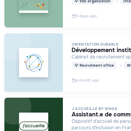
💡
SSE organization
Inte
9 days ago
ORIENTATION DURABLE
développement insti
Cabinet de recrutement spéc
💡
Recruitment office
Wo
a month ago
J'ACCUEILLE BY SINGA
assistant.e de comm
Dispositif d'accueil de pers
parcours d'inclusion en Fra