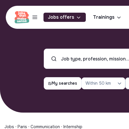
Jobs offers
Trainings
My searches
Within
50 km
Jobs ⋅ Paris ⋅ Communication ⋅ Internship