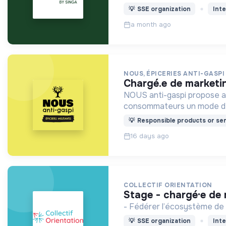
💡
SSE organization
Inte
a month ago
NOUS, ÉPICERIES ANTI-GASPI
chargé.e de marketin
NOUS anti-gaspi propose aux
consommateurs un mode de
💡
Responsible products or ser
16 days ago
COLLECTIF ORIENTATION
stage - chargé·e de
- Fédérer l’écosystème de l'
💡
SSE organization
Inte