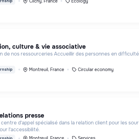
Clichy, France
Ecology
rnship
on, culture & vie associative
in de nos ressourceries Accueillir des personnes en difficul
Montreuil, France
Circular economy
rnship
elations presse
 centre d'appel spécialisé dans la relation client pour les so
r l'accessibilité.
Montreuil, France
Services
rnship