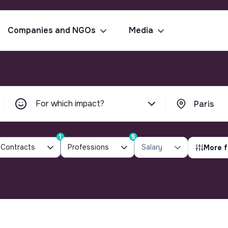
Companies and NGOs
Media
For which impact?
1
5
Contracts
Professions
Salary
More f