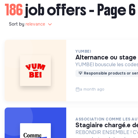
186
job offers - Page 6
Sort by
relevance
YUMBEI
alternance ou stag
YUMBEI bouscule les codes 
💡
Responsible products or ser
a month ago
ASSOCIATION COMME LES AU
stagiaire chargé.e d
REBONDIR ENSEMBLE ! C'es