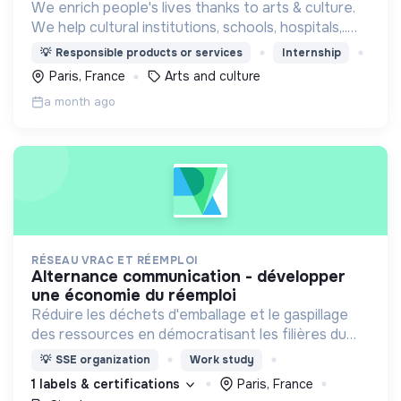
We enrich people's lives thanks to arts & culture.
We help cultural institutions, schools, hospitals,..
improve their audiences' well-being with curated
💡
Responsible products or services
Internship
programmes available through streaming.
Paris, France
Arts and culture
a month ago
RÉSEAU VRAC ET RÉEMPLOI
alternance communication - développer
une économie du réemploi
Réduire les déchets d'emballage et le gaspillage
des ressources en démocratisant les filières du
vrac et du réemploi, et en accompagnant les
💡
SSE organization
Work study
professionnels à développer leur activité.
1 labels & certifications
Paris, France