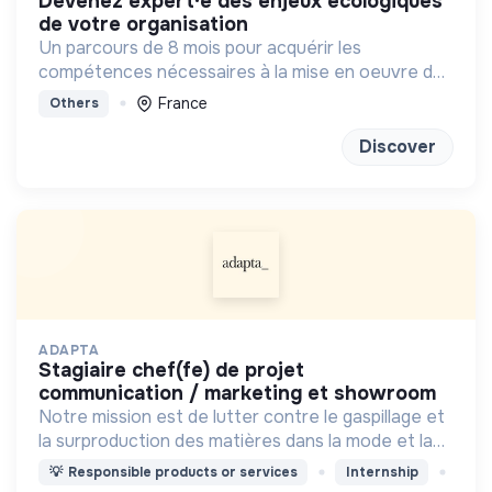
devenez expert·e des enjeux écologiques
de votre organisation
Un parcours de 8 mois pour acquérir les
compétences nécessaires à la mise en oeuvre de
la transition écologique et environnementale au
France
Others
sein des organisations.
Discover
ADAPTA
stagiaire chef(fe) de projet
communication / marketing et showroom
Notre mission est de lutter contre le gaspillage et
la surproduction des matières dans la mode et la
déco.
💡
Responsible products or services
Internship