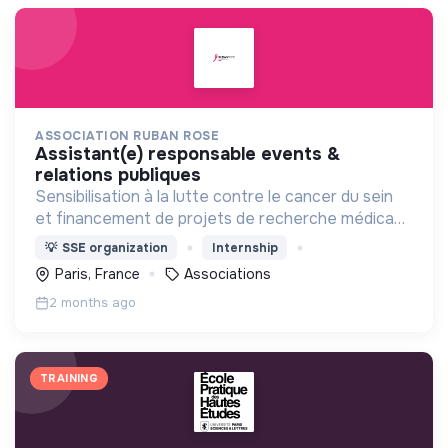
ASSOCIATION RUBAN ROSE
assistant(e) responsable events &
relations publiques
Sensibilisation à la lutte contre le cancer du sein
et financement de projets de recherche médicaux
pour contribuer à la lutte contre le cancer du sein.
💡
SSE organization
Internship
Paris, France
Associations
2 months ago
TRAINING