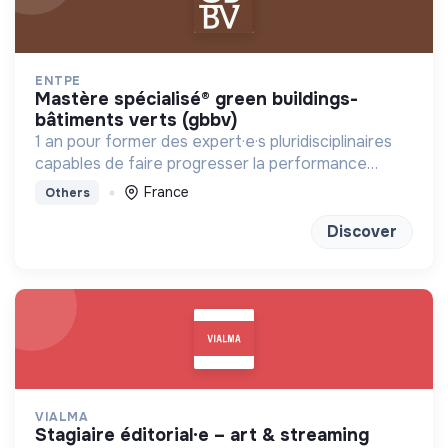
ENTPE
mastère spécialisé® green buildings-
bâtiments verts (gbbv)
1 an pour former des expert·e·s pluridisciplinaires
capables de faire progresser la performance
globale des constructions
France
Others
Discover
VIALMA
stagiaire éditorial·e – art & streaming