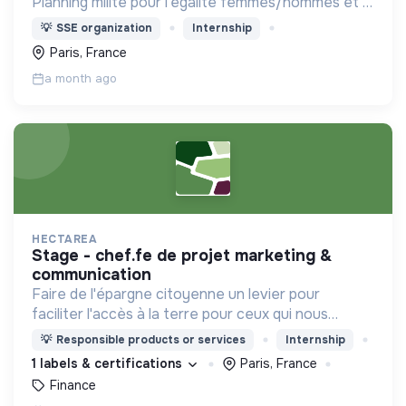
Planning milite pour l'égalité femmes/hommes et la
possibilité pour chaque personne de vivre une
💡
SSE organization
Internship
sexualité épanouie,
Paris, France
a month ago
HECTAREA
stage - chef.fe de projet marketing &
communication
Faire de l'épargne citoyenne un levier pour
faciliter l'accès à la terre pour ceux qui nous
nourrissent
💡
Responsible products or services
Internship
1 labels & certifications
Paris, France
Finance