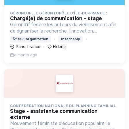
GÉROND'IF, LE GÉRONTOPÔLE D’ÎLE-DE-FRANCE :
chargé(e) de communication - stage
Gérond’if fédère les acteurs du vieillissement afin
de dynamiser la recherche, l’innovation,
l’évaluation et la formation. Il rassemble des
💡
SSE organization
Internship
compétences pluridisciplinaires autour du bien
Paris, France
Elderly
vieillir.
a month ago
CONFÉDÉRATION NATIONALE DU PLANNING FAMILIAL
stage - assistant.e communication
externe
Mouvement féministe d'éducation populaire, le