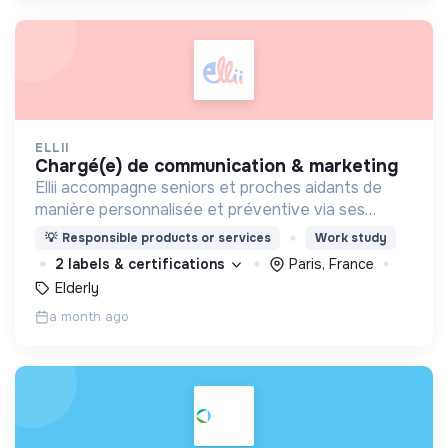
ELLII
chargé(e) de communication & marketing
Ellii accompagne seniors et proches aidants de
manière personnalisée et préventive via ses
ateliers collectifs et interactifs animés en ligne
💡
Responsible products or services
Work study
afin de rester en forme tout en s'amusant !
2 labels & certifications
Paris, France
Elderly
a month ago