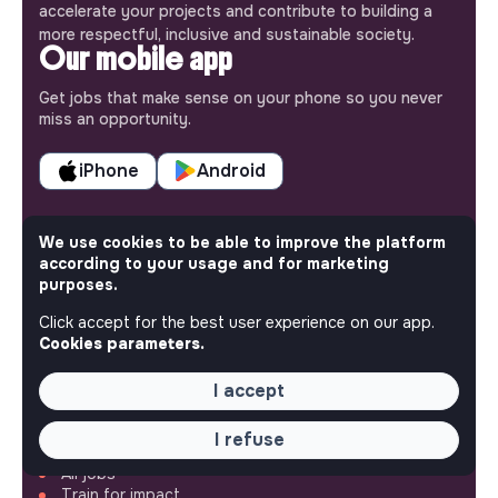
accelerate your projects and contribute to building a
more respectful, inclusive and sustainable society.
Our mobile app
Get jobs that make sense on your phone so you never
miss an opportunity.
iPhone
Android
We use cookies to be able to improve the platform
according to your usage and for marketing
purposes.
ABOUT
Click accept for the best user experience on our app.
More about Jobs
Cookies parameters.
Our mission and impact
Makesense NGO
I accept
QUICK LINKS
I refuse
All jobs
Train for impact