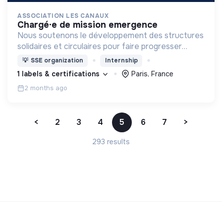
ASSOCIATION LES CANAUX
chargé·e de mission emergence
Nous soutenons le développement des structures
solidaires et circulaires pour faire progresser
l’économie engagée en favorisant la coopération
💡
SSE organization
Internship
entre les entreprises innovantes et les acteurs
1 labels & certifications
Paris, France
locaux.
2 months ago
<
2
3
4
5
6
7
>
293 results