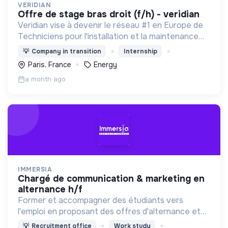
VERIDIAN
offre de stage bras droit (f/h) - veridian
Veridian vise à devenir le réseau #1 en Europe de
Techniciens pour l'installation et la maintenance
des panneaux solaires et des bornes de recharge
💡
Company in transition
Internship
pour véhicules électriques.
Paris, France
Energy
a month ago
IMMERSIA
chargé de communication & marketing en
alternance h/f
Former et accompagner des étudiants vers
l'emploi en proposant des offres d'alternance et
de CDI dans des entreprises engagées.
💡
Recruitment office
Work study