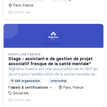
Paris, France
a month ago
NIGHTLINE FRANCE
stage - assistant·e de gestion de projet
associatif fresque de la santé mentale®
Nightline France est une association de loi 1901 qui
œuvre pour l’amélioration de la santé mentale des
jeunes et en particulier des étudiant·e·s en
💡
SSE organization
Internship
agissant à l'échelle individuelle et collective.
1 labels & certifications
Paris, France
Social link
a month ago