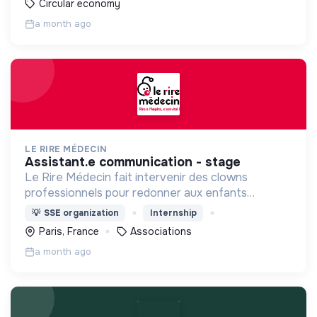
Circular economy
a month ago
LE RIRE MÉDECIN
assistant.e communication - stage
Le Rire Médecin fait intervenir des clowns
professionnels pour redonner aux enfants
hospitalisés le pouvoir de rire pour affronter
💡
SSE organization
Internship
l’anxiété, la douleur ; soutenir les familles et les
Paris, France
Associations
soignants
a month ago