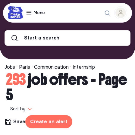
Menu
Start a search
Jobs ⋅ Paris ⋅ Communication ⋅ Internship
293
job offers - Page
5
Sort by
Save
Create an alert