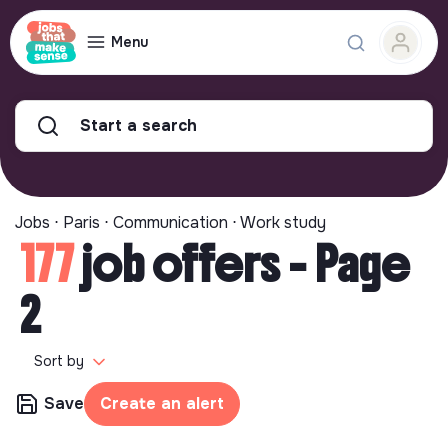
Menu
Start a search
Jobs ⋅ Paris ⋅ Communication ⋅ Work study
177
job offers - Page
2
Sort by
Save
Create an alert