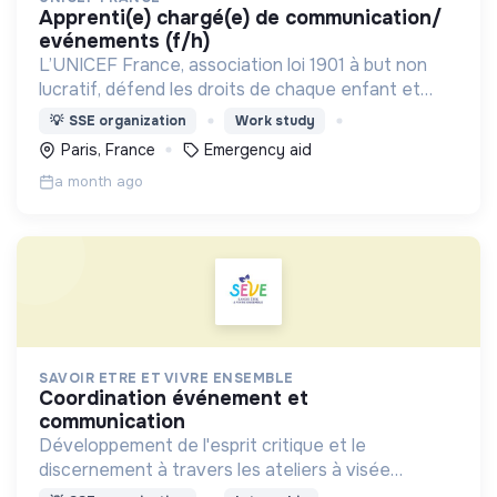
apprenti(e) chargé(e) de communication/
evénements (f/h)
L’UNICEF France, association loi 1901 à but non
lucratif, défend les droits de chaque enfant et
adolescent d’où qu’il vienne.
💡
SSE organization
Work study
Paris, France
Emergency aid
a month ago
SAVOIR ETRE ET VIVRE ENSEMBLE
coordination événement et
communication
Développement de l'esprit critique et le
discernement à travers les ateliers à visée
philosophique chez les enfants et les jeunes