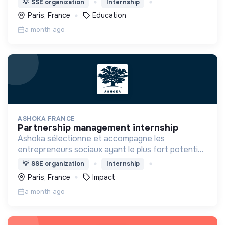
💡
SSE organization
Internship
Paris, France
Education
a month ago
ASHOKA FRANCE
partnership management internship
Ashoka sélectionne et accompagne les
entrepreneurs sociaux ayant le plus fort potentiel
de générer un impact systémique, dans plus de 90
💡
SSE organization
Internship
pays.
Paris, France
Impact
a month ago