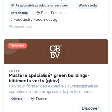
entreprises allant de 20 à 1000 Zesteurs en livrant
💡
Responsible products or services
Work study
à vélo dans tout Paris des planches à partager
Paris, France
Internship
faites maison.
Foodtech / Food industry
a month ago
TRAINING
ENTPE
mastère spécialisé® green buildings-
bâtiments verts (gbbv)
1 an pour former des expert·e·s pluridisciplinaires
capables de faire progresser la performance
globale des constructions
France
Others
Discover