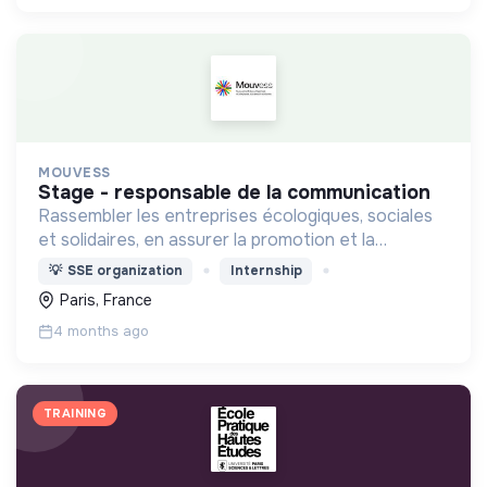
MOUVESS
stage - responsable de la communication
Rassembler les entreprises écologiques, sociales
et solidaires, en assurer la promotion et la
représentation auprès des pouvoirs publics et de
💡
SSE organization
Internship
la société dans son ensemble, et en animer la
Paris, France
communauté.
4 months ago
TRAINING