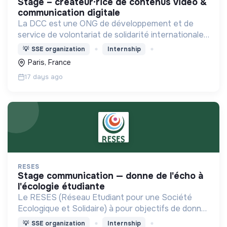
stage – créateur·rice de contenus vidéo &
communication digitale
La DCC est une ONG de développement et de
service de volontariat de solidarité internationale
de l’Eglise. Elle envoie chaque année près de 500
💡
SSE organization
Internship
volontaires dans 50 pays.
Paris, France
17 days ago
RESES
stage communication — donne de l'écho à
l'écologie étudiante
Le RESES (Réseau Etudiant pour une Société
Ecologique et Solidaire) à pour objectifs de donner
les clefs au monde étudiant pour en faire un
💡
SSE organization
Internship