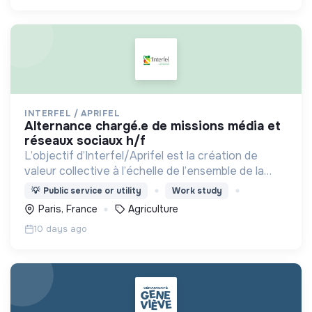
INTERFEL / APRIFEL
alternance chargé.e de missions média et
réseaux sociaux h/f
L’objectif d’Interfel/Aprifel est la création de
valeur collective à l’échelle de l’ensemble de la
filière des fruits & légumes
💡
Public service or utility
Work study
Paris, France
Agriculture
10 days ago