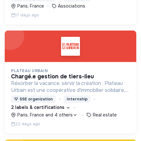
accélérateur de transition !
Paris, France
Associations
17 days ago
PLATEAU URBAIN
chargé.e gestion de tiers-lieu
Résorber la vacance, servir la création : Plateau
Urbain est une coopérative d'immobilier solidaire,
spécialisée dans le montage et la gestion
💡
SSE organization
Internship
d'occupations temporaires de bâtiments vacants
2 labels & certifications
Paris, France and 4 others
Real estate
22 days ago