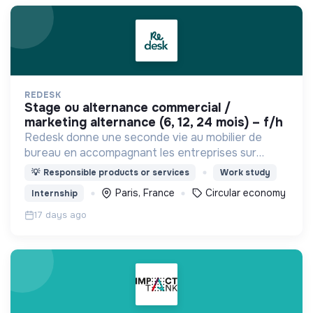
REDESK
stage ou alternance commercial /
marketing alternance (6, 12, 24 mois) – f/h
Redesk donne une seconde vie au mobilier de
bureau en accompagnant les entreprises sur
toutes les problématiques liées à l'économie
💡
Responsible products or services
Work study
circulaire dans le domaine du mobilier
Paris, France
Circular economy
Internship
professionnel.
17 days ago