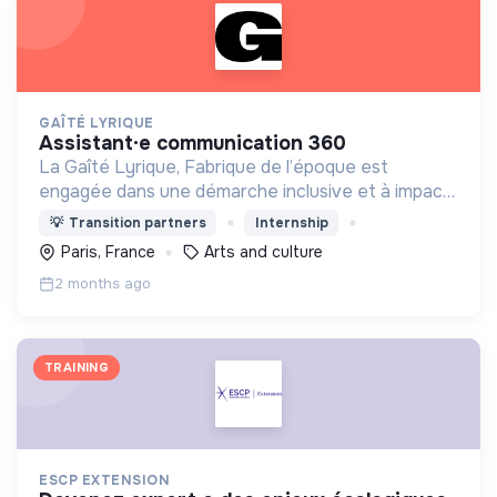
GAÎTÉ LYRIQUE
assistant·e communication 360
La Gaîté Lyrique, Fabrique de l’époque est
engagée dans une démarche inclusive et à impact :
nous invitons donc toute personne qui le souhaite
💡
Transition partners
Internship
à postuler à cette offre.
Paris, France
Arts and culture
2 months ago
TRAINING
ESCP EXTENSION