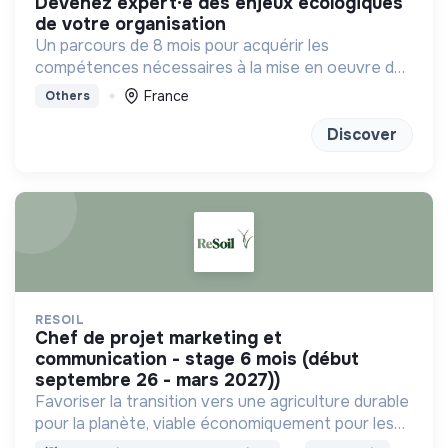
devenez expert·e des enjeux écologiques
de votre organisation
Un parcours de 8 mois pour acquérir les
compétences nécessaires à la mise en oeuvre de
la transition écologique et environnementale au
France
Others
sein des organisations.
Discover
RESOIL
chef de projet marketing et
communication - stage 6 mois (début
septembre 26 - mars 2027))
Favoriser la transition vers une agriculture durable
pour la planète, viable économiquement pour les
agriculteurs, comprise par tous et impliquant