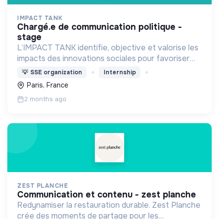
IMPACT TANK
chargé.e de communication politique -
stage
L’IMPACT TANK identifie, objective et valorise les
impacts des innovations sociales pour favoriser
leur développement à grande échelle et apporter
💡
SSE organization
Internship
des solutions de terrain aux besoins sociétaux.
Paris, France
2 months ago
ZEST PLANCHE
communication et contenu - zest planche
Redynamiser la restauration durable. Zest Planche
crée des moments de partage pour les