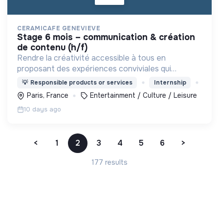
CERAMICAFE GENEVIEVE
stage 6 mois – communication & création
de contenu (h/f)
Rendre la créativité accessible à tous en
proposant des expériences conviviales qui
favorisent le bien-être, le lien social et l'expression
💡
Responsible products or services
Internship
de soi.
Paris, France
Entertainment / Culture / Leisure
10 days ago
<
1
2
3
4
5
6
>
177 results