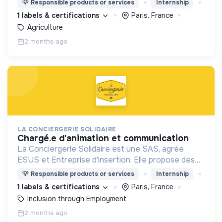
💡
Responsible products or services
Internship
activement l’ensemble des parties prenantes
1 labels & certifications
Paris, France
Agriculture
2 months ago
LA CONCIERGERIE SOLIDAIRE
chargé.e d'animation et communication
La Conciergerie Solidaire est une SAS, agrée
ESUS et Entreprise d'insertion. Elle propose des
services de conciergerie locaux et solidaires dans
💡
Responsible products or services
Internship
les entreprises, Tiers Lieux et Quartiers.
1 labels & certifications
Paris, France
Inclusion through Employment
2 months ago