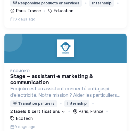
d'émancipation pour toute une génération !
💡
Responsible products or services
Internship
Paris, France
Education
9 days ago
ECOJOKO
stage – assistant·e marketing &
communication
Ecojoko est un assistant connecté anti-gaspi
d'electricité. Notre mission ? Aider les particuliers à
comprendre où ils consomment, et à baisser leurs
💡
Transition partners
Internship
consommations.
2 labels & certifications
Paris, France
EcoTech
9 days ago