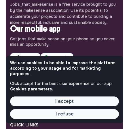
Jobs_that_makesense is a free service brought to you
by the makesense association. Use its potential to
accelerate your projects and contribute to building a
more respectful, inclusive and sustainable society.
Our mobile app
Get jobs that make sense on your phone so you never
miss an opportunity.
iPhone
Android
We use cookies to be able to improve the platform
according to your usage and for marketing
purposes.
Click accept for the best user experience on our app.
ABOUT
Cookies parameters.
More about Jobs
I accept
Our mission and impact
Makesense NGO
I refuse
QUICK LINKS