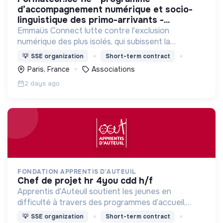
d’accompagnement numérique et socio-
linguistique des primo-arrivants -...
Emmaüs Connect lutte contre l'exclusion
numérique des plus isolés, qui subissent la
dématérialisation de la plupart des services du
💡
SSE organization
Short-term contract
quotidien.
Paris, France
Associations
2 days ago
FONDATION APPRENTIS D'AUTEUIL
chef de projet hr 4you cdd h/f
Apprentis d'Auteuil soutient les jeunes en
difficulté à travers des programmes d’accueil,
d’éducation, de formation et d’insertion pour leur
💡
SSE organization
Short-term contract