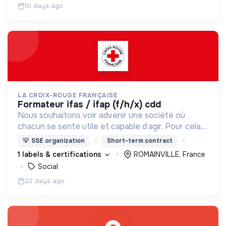
10 days ago
LA CROIX-ROUGE FRANÇAISE
formateur ifas / ifap (f/h/x) cdd
Nous souhaitons voir advenir une société où
chacun se sente utile et capable d’agir. Pour cela,
nous proposons des moyens et des lieux
💡
SSE organization
Short-term contract
d’engagement innovants et adaptés à tous.
1 labels & certifications
ROMAINVILLE, France
Social
22 days ago