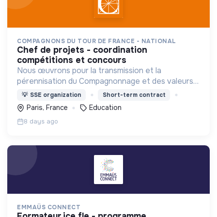
COMPAGNONS DU TOUR DE FRANCE - NATIONAL
chef de projets - coordination
compétitions et concours
Nous œuvrons pour la transmission et la
pérennisation du Compagnonnage et des valeurs
liées : insertion, environnement, médiation culturel.
💡
SSE organization
Short-term contract
Paris, France
Education
8 days ago
EMMAÜS CONNECT
formateur.ice fle - programme