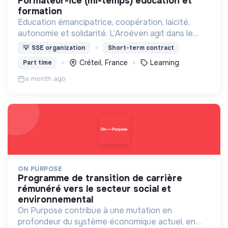
formateur-ice (mi-temps) éducation et
formation
Education émancipatrice, coopération, laïcité,
autonomie et solidarité. L’Aroéven agit dans le
champ de la vie scolaire, de l’éducation citoyenne
💡
SSE organization
Short-term contract
et de la formation des acteurs éducatifs.
Créteil, France
Learning
Part time
a month ago
ON PURPOSE
programme de transition de carrière
rémunéré vers le secteur social et
environnemental
On Purpose contribue à une mutation en
profondeur du système économique actuel, en