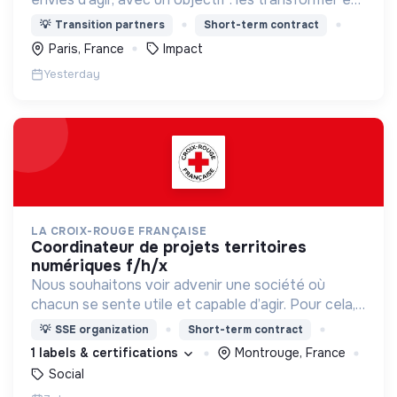
actions utiles et efficaces pour construire une
💡
Transition partners
Short-term contract
société plus digne et plus juste.
Paris, France
Impact
Yesterday
LA CROIX-ROUGE FRANÇAISE
coordinateur de projets territoires
numériques f/h/x
Nous souhaitons voir advenir une société où
chacun se sente utile et capable d’agir. Pour cela,
nous proposons des moyens et des lieux
💡
SSE organization
Short-term contract
d’engagement innovants et adaptés à tous.
1 labels & certifications
Montrouge, France
Social