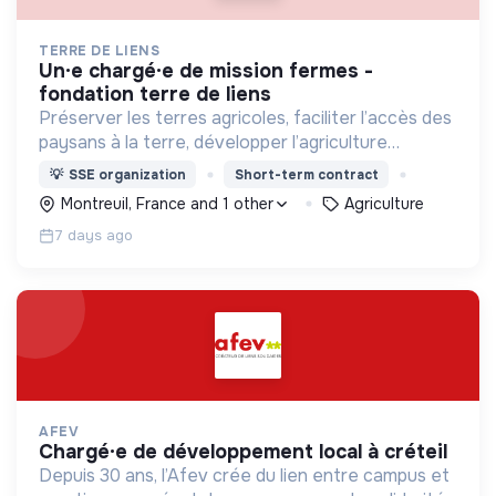
TERRE DE LIENS
un·e chargé·e de mission fermes -
fondation terre de liens
Préserver les terres agricoles, faciliter l’accès des
paysans à la terre, développer l’agriculture
biologique et paysanne et faire de la terre un bien
💡
SSE organization
Short-term contract
commun par une dynamique associative et
Montreuil, France and 1 other
Agriculture
citoyenne
7 days ago
AFEV
chargé·e de développement local à créteil
Depuis 30 ans, l’Afev crée du lien entre campus et