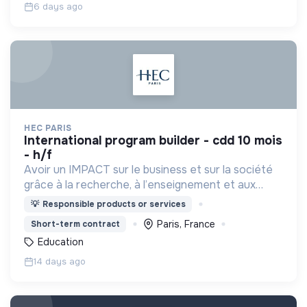
6 days ago
HEC PARIS
international program builder - cdd 10 mois
- h/f
Avoir un IMPACT sur le business et sur la société
grâce à la recherche, à l’enseignement et aux
actions que nous menons, et ainsi contribuer à un
💡
Responsible products or services
monde plus inclusif, plus durable et plus prospère.
Paris, France
Short-term contract
Education
14 days ago