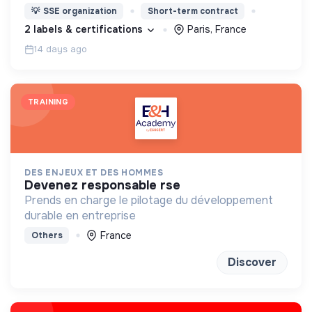
accompagnant les leaders de demain dans leur
💡
SSE organization
Short-term contract
transformation professionnelle et personnelle.
2 labels & certifications
Paris, France
14 days ago
TRAINING
DES ENJEUX ET DES HOMMES
devenez responsable rse
Prends en charge le pilotage du développement
durable en entreprise
France
Others
Discover