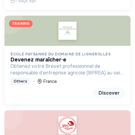
7 days ago
TRAINING
ÉCOLE PAYSANNE DU DOMAINE DE LIGNEROLLES
devenez maraîcher·e
Obtenez votre Brevet professionnel de
responsable d’entreprise agricole (BPREA) au sein
d'une ferme en maraîchage bio-intensive
France
Others
Discover