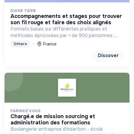
DIANE TAÏEB
accompagnements et stages pour trouver
son fil rouge et faire des choix alignés
Formats basés sur différentes pratiques et
méthodes éprouvées par + de 900 personnes :
bilan de competences, enneagramme et
France
Others
méditation
Discover
FARINEZ'VOUS
chargé.e de mission sourcing et
administration des formations
Boulangerie entreprise d'insertion - école