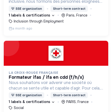
inclusive, nous formons des personnes éloignées
de l'emploi aux métiers de la boulangerie.
💡
SSE organization
Short-term contract
1 labels & certifications
Paris, France
Inclusion through Employment
a month ago
LA CROIX-ROUGE FRANÇAISE
formateur ifas / ifa en cdd (f/h/x)
Nous souhaitons voir advenir une société où
chacun se sente utile et capable d’agir. Pour cela,
nous proposons des moyens et des lieux
💡
SSE organization
Short-term contract
d’engagement innovants et adaptés à tous.
1 labels & certifications
PARIS, France
Social