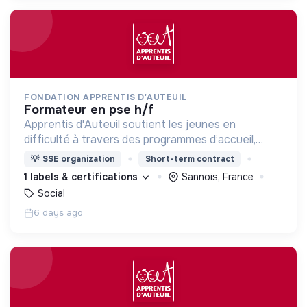
FONDATION APPRENTIS D'AUTEUIL
formateur en pse h/f
Apprentis d'Auteuil soutient les jeunes en
difficulté à travers des programmes d’accueil,
d’éducation, de formation et d’insertion pour leur
💡
SSE organization
Short-term contract
permettre de devenir des hommes et des femmes
1 labels & certifications
Sannois, France
debout.
Social
6 days ago