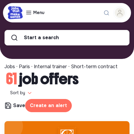
Menu
Start a search
Jobs ⋅ Paris ⋅ Internal trainer ⋅ Short-term contract
61
job offers
Sort by
Save
Create an alert