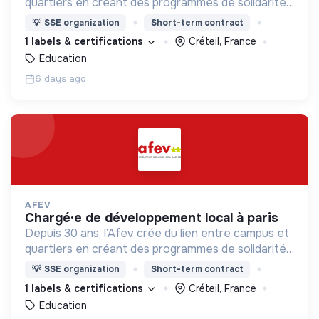
quartiers en créant des programmes de solidarité
où des milliers d’étudiant·es s’engagent auprès des
💡
SSE organization
Short-term contract
jeunes.
1 labels & certifications
Créteil, France
Education
6 days ago
AFEV
chargé·e de développement local à paris
Depuis 30 ans, l’Afev crée du lien entre campus et
quartiers en créant des programmes de solidarité
où des milliers d’étudiant·es s’engagent auprès des
💡
SSE organization
Short-term contract
jeunes.
1 labels & certifications
Créteil, France
Education