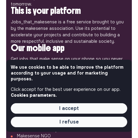
tomorrow.
This is your platform
Jobs_that_makesense is a free service brought to you
by the makesense association. Use its potential to
accelerate your projects and contribute to building a
more respectful, inclusive and sustainable society.
Our mobile app
Get jobs that make sense on your phone so you never
miss an opportunity.
We use cookies to be able to improve the platform
according to your usage and for marketing
iPhone
Android
purposes.
Click accept for the best user experience on our app.
Cookies parameters.
I accept
ABOUT
I refuse
More about Jobs
Our mission and impact
Makesense NGO