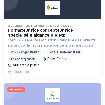
ASSOCIATION FRANÇAISE DES AIDANTS
formateur·rice concepteur·rice
spécialisé·e aidance 0,6 etp
Depuis 20 ans, l'Association Française des Aidants
milite pour la reconnaissance de la place et du rôle
des proches aidants dans la société.
💡
SSE organization
Short-term contract
Paris, France
Temporary work
Vulnerable public
13 days ago
TRAINING