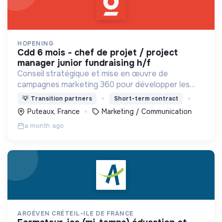
HOPENING
cdd 6 mois - chef de projet / project
manager junior fundraising h/f
Conseil stratégique et mise en œuvre de
campagnes marketing 360 pour développer les
ressources de nos clients : associations,
💡
Transition partners
Short-term contract
fondations, universités, collectivités.
Puteaux, France
Marketing / Communication
a month ago
AROÉVEN CRÉTEIL-ILE DE FRANCE