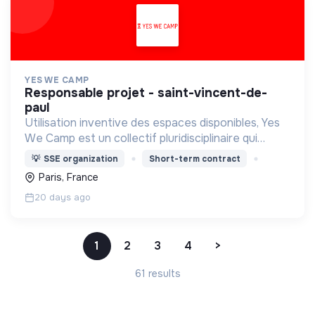
YES WE CAMP
responsable projet - saint-vincent-de-
paul
Utilisation inventive des espaces disponibles, Yes
We Camp est un collectif pluridisciplinaire qui
œuvre, depuis 2013, à l’activation et la gestion
💡
SSE organization
Short-term contract
coopérative d’espaces urbains vacants.
Paris, France
20 days ago
1
2
3
4
>
61 results