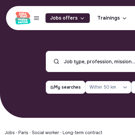
Jobs offers
Trainings
My searches
Within
50 km
Jobs ⋅ Paris ⋅ Social worker ⋅ Long-term contract