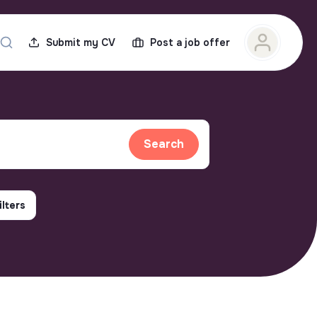
Submit my CV
Post a job offer
Search
ilters