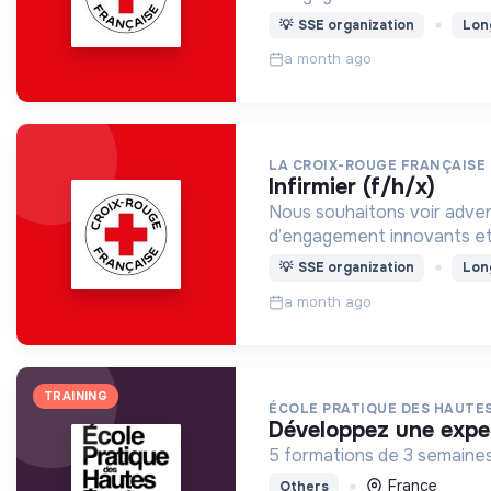
💡
SSE organization
Lon
a month ago
LA CROIX-ROUGE FRANÇAISE
infirmier (f/h/x)
Nous souhaitons voir adven
d’engagement innovants et
💡
SSE organization
Lon
a month ago
TRAINING
ÉCOLE PRATIQUE DES HAUTES
développez une exper
5 formations de 3 semaines
France
Others