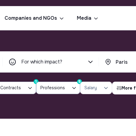
Companies and NGOs
Media
For which impact?
1
5
Contracts
Professions
Salary
More f