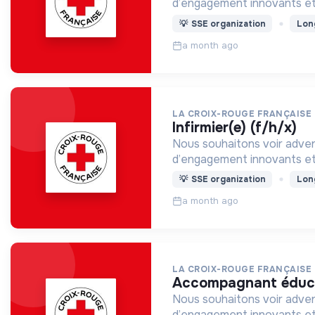
d’engagement innovants et
💡
SSE organization
Lon
a month ago
LA CROIX-ROUGE FRANÇAISE
infirmier(e) (f/h/x)
Nous souhaitons voir adven
d’engagement innovants et
💡
SSE organization
Lon
a month ago
LA CROIX-ROUGE FRANÇAISE
accompagnant éducat
Nous souhaitons voir adven
d’engagement innovants et