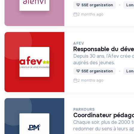
💡
SSE organization
Lon
2 months ago
AFEV
responsable du déve
Depuis 30 ans, l’Afev crée 
auprès des jeunes.
💡
SSE organization
Lon
2 months ago
PARKOURS
coordinateur pédago
Chaque soir, plus de 2000 tuteurs — étudiants — accompagnent des petits groupes d’élèves pour les 
redonner du sens à leurs a