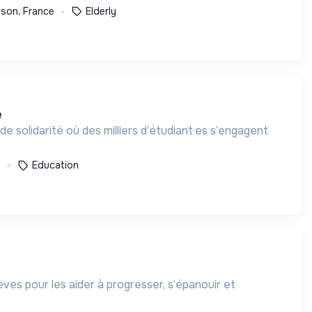
ison, France
Elderly
e
e solidarité où des milliers d’étudiant·es s’engagent
e
Education