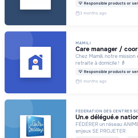
💡
Responsible products or ser
3 months ago
MAMILI
care manager / coor
Chez Mamili, notre mission 
retraite à domicile ! 👵
💡
Responsible products or ser
5 months ago
FEDERATION DES CENTRES S
un.e délégué.e natio
FÉDÉRER un réseau ANIMER so
enjeux SE PROJETER