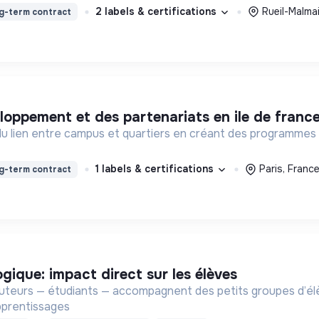
2 labels & certifications
Rueil-Malma
g-term contract
loppement et des partenariats en ile de franc
du lien entre campus et quartiers en créant des programmes d
1 labels & certifications
Paris, Franc
g-term contract
gique: impact direct sur les élèves
aider à progresser, s’épanouir et
pprentissages