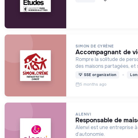
SIMON DE CYRÈNE
accompagnant de vie
Rompre la solitude de pers
des maisons partagées, et s'
💡
SSE organization
Lon
5 months ago
ALENVI
responsable de mais
Alenvi est une entreprise 
d’autonomie.