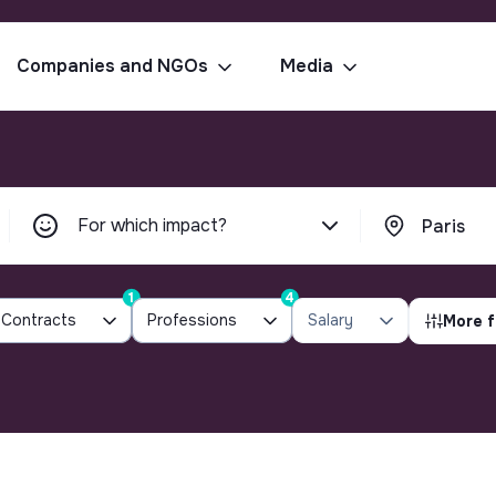
Companies and NGOs
Media
For which impact?
1
4
Contracts
Professions
Salary
More f