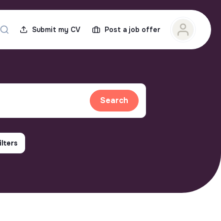
Submit my CV
Post a job offer
Search
ilters