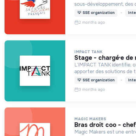
sous-développement, des c
💡
SSE organization
Inte
2 months ago
IMPACT TANK
stage - chargé·e de
L’IMPACT TANK identifie, ob
apporter des solutions de t
💡
SSE organization
Inte
3 months ago
MAGIC MAKERS
bras droit coo - che
Magic Makers est une entrep