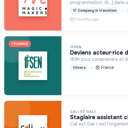
programmation, IA…) dans u
💡
Company in transition
3 months ago
TRAINING
IFSEN
deviens acteur·rice 
189h pour comprendre et êt
France
Others
CALI ET GALI
stagiaire assistant 
Cali est Gali c’est l'organi