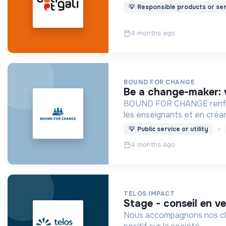
💡
Responsible products or ser
4 months ago
BOUND FOR CHANGE
be a change-maker: 
BOUND FOR CHANGE renforce
les enseignants et en créan
💡
Public service or utility
4 months ago
TELOS IMPACT
stage - conseil en 
Nous accompagnons nos clien