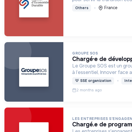
France
Others
GROUPE SOS
chargé·e de dévelo
Le Groupe SOS est un groupe associatif non lucrati
à l’essentiel, Innover face 
💡
SSE organization
Inte
2 months ago
LES ENTREPRISES S'ENGAGE
chargé.e de progra
Les entreprises s'engagent