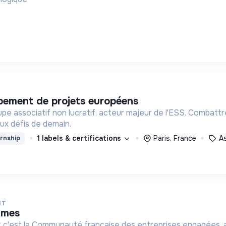
ppement de projets européens
f, acteur majeur de l'ESS. Combattre les exclusions, Agir sur le terrain pour l’accès de tous
aux défis de demain.
1 labels & certifications
Paris, France
A
rnship
NT
mmes
 c'est la Communauté française des entreprises engagées, av