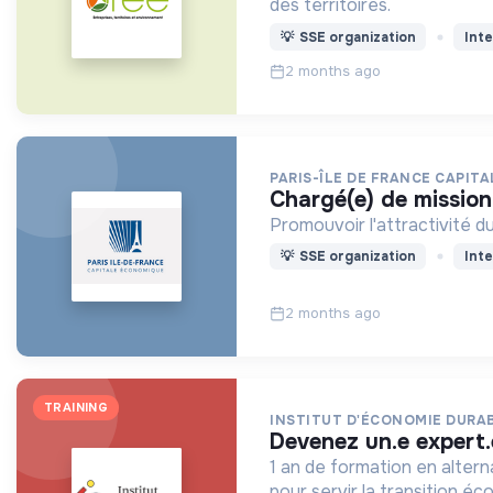
des territoires.
💡
SSE organization
Inte
2 months ago
PARIS-ÎLE DE FRANCE CAPIT
chargé(e) de mission
Promouvoir l'attractivité du
💡
SSE organization
Inte
2 months ago
TRAINING
INSTITUT D'ÉCONOMIE DURA
devenez un.e expert
1 an de formation en altern
pour servir la transition éc