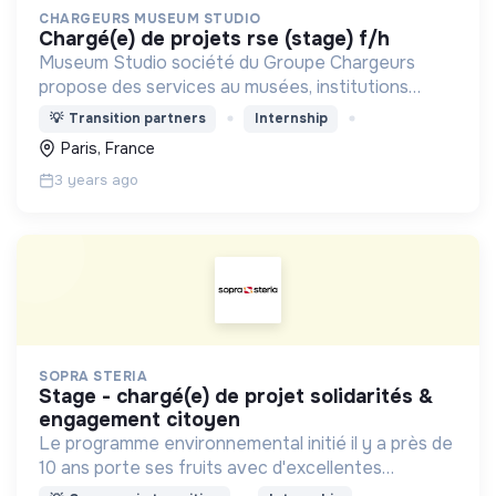
CHARGEURS MUSEUM STUDIO
chargé(e) de projets rse (stage) f/h
Museum Studio société du Groupe Chargeurs
propose des services au musées, institutions
culturelles et Retail
💡
Transition partners
Internship
Paris, France
3 years ago
SOPRA STERIA
stage - chargé(e) de projet solidarités &
engagement citoyen
Le programme environnemental initié il y a près de
10 ans porte ses fruits avec d'excellentes
performances, le Groupe se classe parmi les