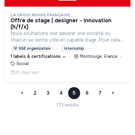
LA CROIX-ROUGE FRANÇAISE
offre de stage | designer - innovation
(h/f/x)
Nous souhaitons voir advenir une société où
chacun se sente utile et capable d’agir. Pour cela,
nous proposons des moyens et des lieux
💡
SSE organization
Internship
d’engagement innovants et adaptés à tous.
1 labels & certifications
Montrouge, France
Social
20 days ago
<
2
3
4
5
6
7
>
173 results