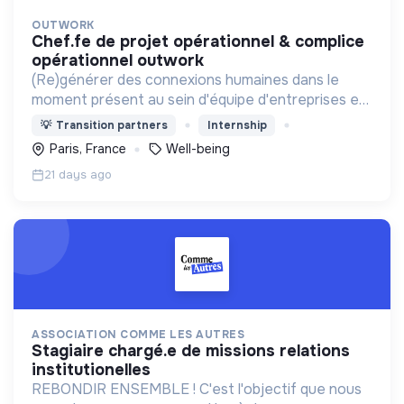
OUTWORK
chef.fe de projet opérationnel & complice
opérationnel outwork
(Re)générer des connexions humaines dans le
moment présent au sein d'équipe d'entreprises en
proposant des expériences à fort impact humain
💡
Transition partners
Internship
et à faible impact environnemental.
Paris, France
Well-being
21 days ago
ASSOCIATION COMME LES AUTRES
stagiaire chargé.e de missions relations
institutionelles
REBONDIR ENSEMBLE ! C'est l'objectif que nous