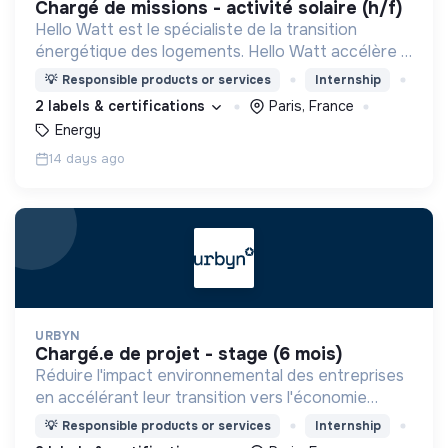
chargé de missions - activité solaire (h/f)
Hello Watt est le spécialiste de la transition
énergétique des logements. Hello Watt accélère la
transition énergétique en la rendant plus simple,
💡
Responsible products or services
Internship
plus intelligente et plus accessible.
2 labels & certifications
Paris, France
Energy
14 days ago
URBYN
chargé.e de projet - stage (6 mois)
Réduire l'impact environnemental des entreprises
en accélérant leur transition vers l'économie
circulaire.
💡
Responsible products or services
Internship