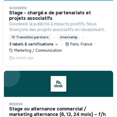
GOODEED
stage - chargé.e de partenariats et
projets associatifs
Goodeed, la publicité à impacts positifs. Nous
finançons des projets associatifs en revalorisant
les budgets médias des annonceurs.
💡
Transition partners
Internship
3 labels & certifications
Paris, France
Marketing / Communication
a month ago
REDESK
stage ou alternance commercial /
marketing alternance (6, 12, 24 mois) – f/h