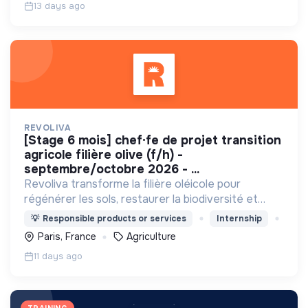
13 days ago
REVOLIVA
[stage 6 mois] chef·fe de projet transition
agricole filière olive (f/h) -
septembre/octobre 2026 - ...
Revoliva transforme la filière oléicole pour
régénérer les sols, restaurer la biodiversité et
permettre la juste rémunération des producteurs.
💡
Responsible products or services
Internship
Paris, France
Agriculture
11 days ago