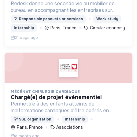
Redesk donne une seconde vie au mobilier de
bureau en accompagnant les entreprises sur
toutes les problématiques liées à l'économie
💡
Responsible products or services
Work study
circulaire dans le domaine du mobilier
Paris, France
Circular economy
Internship
professionnel.
21 days ago
MÉCÉNAT CHIRURGIE CARDIAQUE
chargé(e) de projet événementiel
Permettre à des enfants atteints de
malformations cardiaques d'être opérés en
France, en Suisse ou en Belgique lorsque cela est
💡
SSE organization
Internship
impossible dans leur pays faute de moyens
Paris, France
Associations
techniques ou financiers.
a month ago