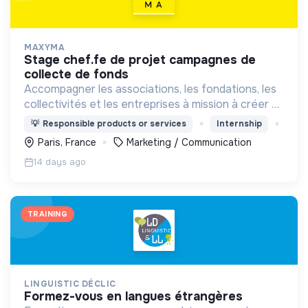
MAXYMA
stage chef.fe de projet campagnes de
collecte de fonds
Accompagner les associations, les fondations, les
collectivités et les entreprises à mission à créer et
animer leur communauté d’engagement, au
💡
Responsible products or services
Internship
service du bien commun.
Paris, France
Marketing / Communication
14 days ago
TRAINING
LINGUISTIC DÉCLIC
formez-vous en langues étrangères