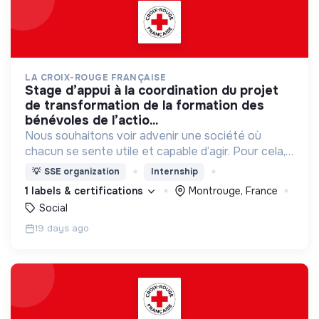
LA CROIX-ROUGE FRANÇAISE
stage d’appui à la coordination du projet
de transformation de la formation des
bénévoles de l’actio...
Nous souhaitons voir advenir une société où
chacun se sente utile et capable d’agir. Pour cela,
nous proposons des moyens et des lieux
💡
SSE organization
Internship
d’engagement innovants et adaptés à tous.
1 labels & certifications
Montrouge, France
Social
19 days ago