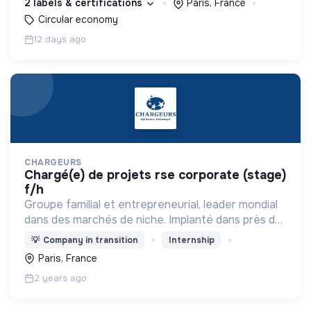
2 labels & certifications
Paris, France
Circular economy
12 days ago
CHARGEURS
chargé(e) de projets rse corporate (stage)
f/h
Groupe familial et entrepreneurial, leader mondial
dans des marchés de niche. Implanté dans près de
100 pays et organisé autour de deux pôles
💡
Company in transition
Internship
stratégiques : technologies industrielles et luxe
Paris, France
2 years ago