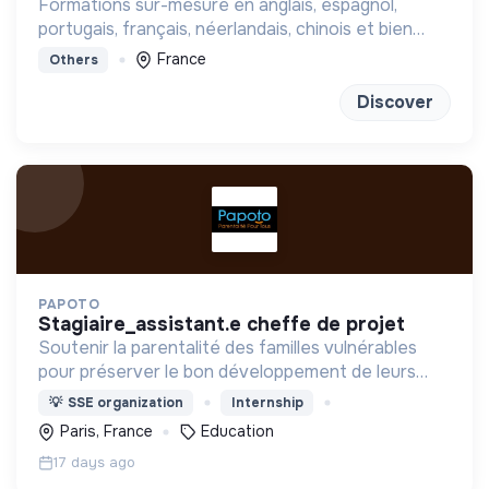
Formations sur-mesure en anglais, espagnol,
portugais, français, néerlandais, chinois et bien
d'autres à distance ou en présentiel
France
Others
Discover
PAPOTO
stagiaire_assistant.e cheffe de projet
Soutenir la parentalité des familles vulnérables
pour préserver le bon développement de leurs
enfants et réduire la reproduction des inégalités
💡
SSE organization
Internship
Paris, France
Education
17 days ago