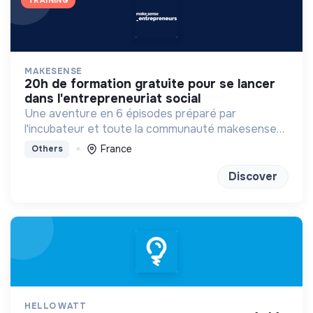
TRAINING
MAKESENSE
20h de formation gratuite pour se lancer
dans l'entrepreneuriat social
Une aventure en 6 épisodes préparé par
l'incubateur et toute la communauté makesense
pour se projeter dans l'aventure entrepreneuriale.
France
Others
Discover
HELLO WATT