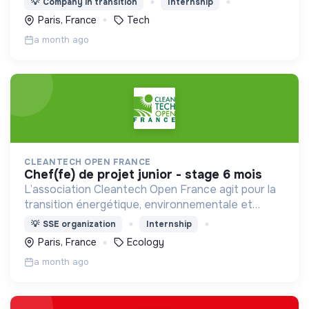
💡
Company in transition
Internship
leaders de l'action contre le changement
Paris, France
Tech
climatique
a month ago
CLEANTECH OPEN FRANCE
chef(fe) de projet junior - stage 6 mois
L’association Cleantech Open France agit pour la
transition énergétique, environnementale et
climatique par le développement des technologies
💡
SSE organization
Internship
propres. Ecosystème de 650 entreprises éco-
Paris, France
Ecology
innovantes.
a month ago