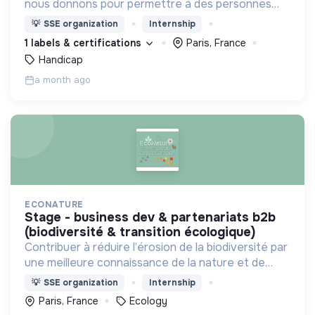
nous donnons pour permettre à des personnes
devenues handicapées moteur de se reconstruire
💡
SSE organization
Internship
et de retrouver une vie épanouie !
1 labels & certifications
Paris, France
Handicap
a month ago
ECONATURE
stage - business dev & partenariats b2b
(biodiversité & transition écologique)
Contribuer à réduire l’érosion de la biodiversité par
une meilleure connaissance de la nature et de
l’écologie
💡
SSE organization
Internship
Paris, France
Ecology