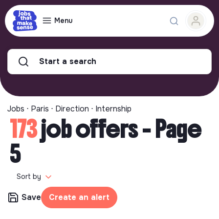
Menu
Start a search
Jobs ⋅ Paris ⋅ Direction ⋅ Internship
173
job offers - Page
5
Sort by
Save
Create an alert