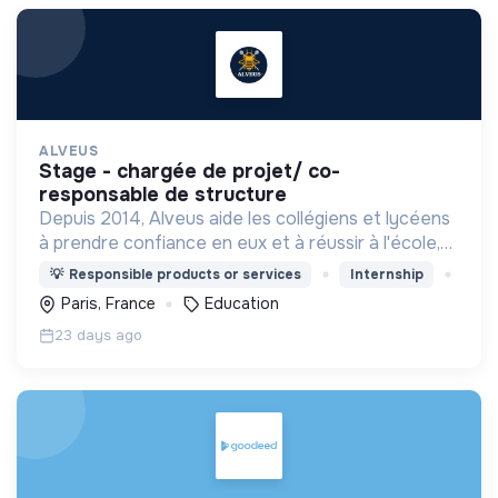
ALVEUS
stage - chargée de projet/ co-
responsable de structure
Depuis 2014, Alveus aide les collégiens et lycéens
à prendre confiance en eux et à réussir à l'école,
grâce à des espaces de co-learning chaleureux
💡
Responsible products or services
Internship
pour travailler !
Paris, France
Education
23 days ago