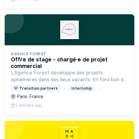
AGENCE FOREST
offre de stage - chargé·e de projet
commercial
L’Agence Forest développe des projets
éphémères dans des lieux vacants. En fonction du
contexte, elle élabore des programmations
💡
Transition partners
Internship
diversifiées : événementiel, activités à impact,
Paris, France
accueil du public...
2 months ago