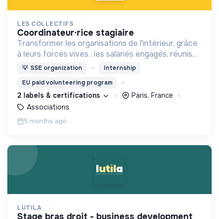
LES COLLECTIFS
coordinateur·rice stagiaire
Transformer les organisations de l'intérieur, grâce
à leurs forces vives : les salariés engagés, réunis
en collectifs de salariés
💡
SSE organization
Internship
EU paid volunteering program
2 labels & certifications
Paris, France
Associations
5 months ago
LUTILA
stage bras droit - business development