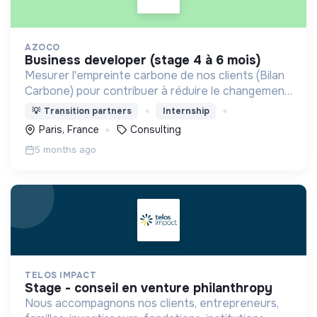
AZOCO
business developer (stage 4 à 6 mois)
Mesurer l'empreinte carbone de nos clients (Bilan
Carbone) pour contribuer à réduire le changement
climatique.
💡
Transition partners
Internship
Paris, France
Consulting
5 months ago
TELOS IMPACT
stage - conseil en venture philanthropy
Nous accompagnons nos clients, entrepreneurs,