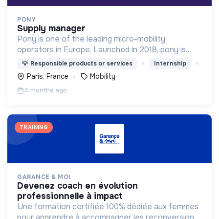
PONY
supply manager
Pony is one of the leading micro-mobility
operators in Europe. Launched in 2018, pony is
proud to be the only French operator. We design,
💡
Responsible products or services
Internship
produce, and operate 10000 bikes and scooters
Paris, France
Mobility
across 21 cities
4 months ago
TRAINING
GARANCE & MOI
devenez coach en évolution
professionnelle à impact
Une formation certifiée 100% dédiée aux femmes
pour apprendre à accompagner les reconversions