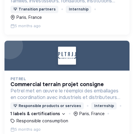
familles, investisseurs, fondations, institutions
publiques, dans leur ambition d’avoir un impact
💡
Transition partners
Internship
positif sur la société.
Paris, France
5 months ago
PETREL
commercial terrain projet consigne
Petrel met en œuvre le réemploi des emballages
en coordination avec industriels et distributeurs
dans une approche pragmatique et inter-opérable
💡
Responsible products or services
Internship
pour en finir avec les emballages à usage unique.
1 labels & certifications
Paris, France
Responsible consumption
5 months ago