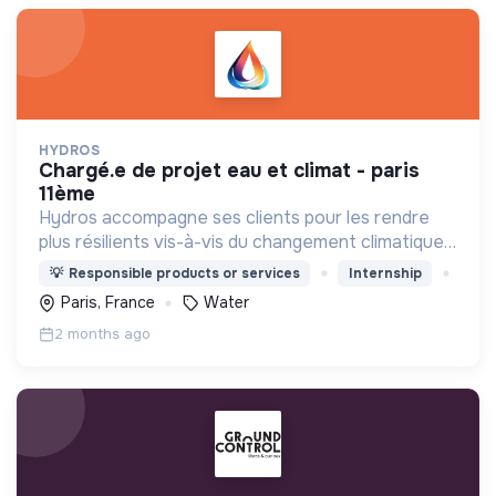
HYDROS
chargé.e de projet eau et climat - paris
11ème
Hydros accompagne ses clients pour les rendre
plus résilients vis-à-vis du changement climatique
et de la raréfaction de la ressource eau.
💡
Responsible products or services
Internship
Paris, France
Water
2 months ago