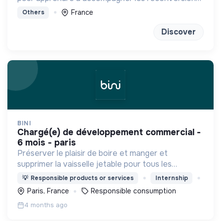
vers des métiers qui ont du sens.
France
Others
Discover
BINI
chargé(e) de développement commercial -
6 mois - paris
Préserver le plaisir de boire et manger et
supprimer la vaisselle jetable pour tous les
gourmands en extérieur, les entreprises et les
💡
Responsible products or services
Internship
restaurateurs.
Paris, France
Responsible consumption
4 months ago