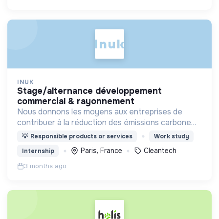
INUK
stage/alternance développement
commercial & rayonnement
Nous donnons les moyens aux entreprises de
contribuer à la réduction des émissions carbone
via outil innovant de contribution carbone grâce
💡
Responsible products or services
Work study
aux énergies renouvelables.
Paris, France
Cleantech
Internship
3 months ago