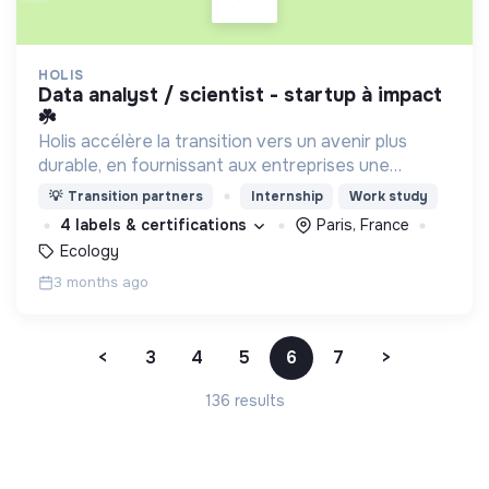
HOLIS
data analyst / scientist - startup à impact
☘️
Holis accélère la transition vers un avenir plus
durable, en fournissant aux entreprises une
plateforme pour quantifier, améliorer et
💡
Transition partners
Internship
Work study
communiquer la performance environnementale
4 labels & certifications
Paris, France
de leurs produits.
Ecology
3 months ago
<
3
4
5
6
7
>
136 results