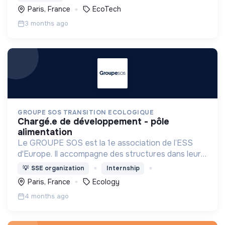
Paris, France
EcoTech
3 months ago
GROUPE SOS TRANSITION ECOLOGIQUE
chargé.e de développement - pôle
alimentation
Le GROUPE SOS est la 1e association de l’ESS
d'Europe. Il accompagne des structures dans leur
développement pour décupler leur impacts
💡
SSE organization
Internship
sociaux, sociétaux, et environnementaux.
Paris, France
Ecology
4 months ago