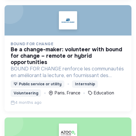
BOUND FOR CHANGE
be a change-maker: volunteer with bound
for change – remote or hybrid
opportunities
BOUND FOR CHANGE renforce les communautés
en améliorant la lecture, en fournissant des
ressources et outils numériques, en soutenant les
💡
Public service or utility
Internship
enseignants et en créant des partenariats
Paris, France
Education
Volunteering
durables.
4 months ago