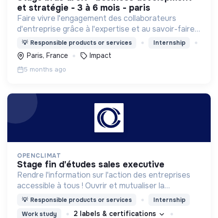
et stratégie - 3 à 6 mois - paris
Faire vivre l'engagement des collaborateurs
d'entreprise grâce à l'expertise et au savoir-faire
des acteurs de l'ESS autour de notre triptyque :
💡
Responsible products or services
Internship
Cohésion x Apprentissage x Impact
Paris, France
Impact
5 months ago
OPENCLIMAT
stage fin d'études sales executive
Rendre l'information sur l'action des entreprises
accessible à tous ! Ouvrir et mutualiser la
connaissance climatique, pour réussir tous
💡
Responsible products or services
Internship
ensemble le défi écologique.
2 labels & certifications
Work study