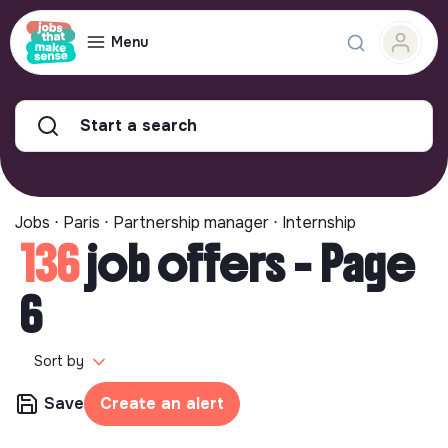
Menu
Start a search
Jobs ⋅ Paris ⋅ Partnership manager ⋅ Internship
136
job offers - Page
6
Sort by
Save
Create an alert