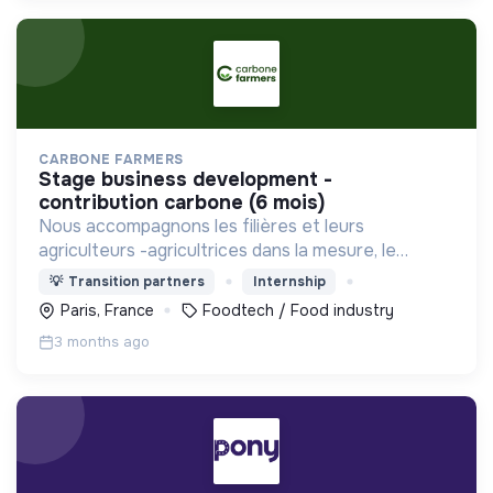
CARBONE FARMERS
stage business development -
contribution carbone (6 mois)
Nous accompagnons les filières et leurs
agriculteurs -agricultrices dans la mesure, le
pilotage et le le financement de leurs actions de
💡
Transition partners
Internship
transition environnementale.
Paris, France
Foodtech / Food industry
3 months ago