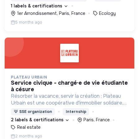
1 labels & certifications
1er Arrondissement, Paris, France
Ecology
5 months ago
PLATEAU URBAIN
service civique - chargé·e de vie étudiante
à césure
Résorber la vacance, servir la création : Plateau
Urbain est une coopérative d'immobilier solidaire,
spécialisée dans le montage et la gestion
💡
SSE organization
Internship
d'occupations temporaires de bâtiments vacants
2 labels & certifications
Paris, France
Real estate
2 months ago