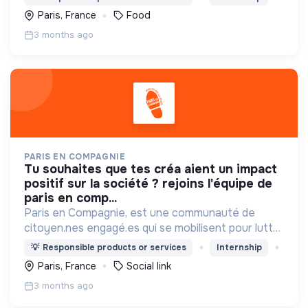
ESAT et des EA sur l'ensemble de notre chaîne de
Paris, France
Food
valeur.
3 months ago
PARIS EN COMPAGNIE
tu souhaites que tes créa aient un impact
positif sur la société ? rejoins l'équipe de
paris en comp...
Paris en Compagnie, est une communauté de
citoyen.nes engagé.es qui se mobilisent pour lutter
contre l'isolement des aînés. Ensemble pour
💡
Responsible products or services
Internship
maintenir le lien social et favoriser la mobilité des
Paris, France
Social link
aînés !
3 months ago