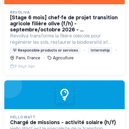
REVOLIVA
[stage 6 mois] chef·fe de projet transition
agricole filière olive (f/h) -
septembre/octobre 2026 - ...
Revoliva transforme la filière oléicole pour
régénérer les sols, restaurer la biodiversité et
permettre la juste rémunération des producteurs.
💡
Responsible products or services
Internship
Paris, France
Agriculture
9 days ago
HELLO WATT
chargé de missions - activité solaire (h/f)
Hello Watt est le spécialiste de la transition