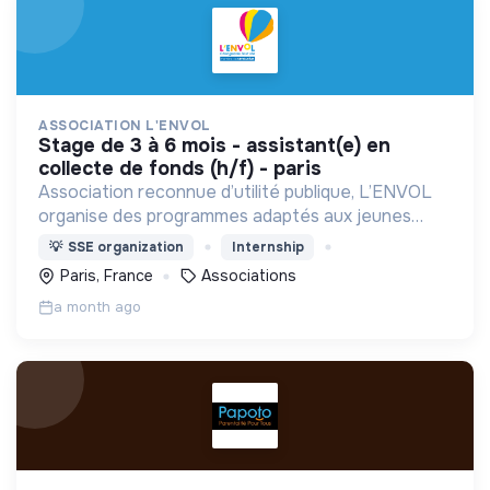
ASSOCIATION L'ENVOL
stage de 3 à 6 mois - assistant(e) en
collecte de fonds (h/f) - paris
Association reconnue d’utilité publique, L’ENVOL
organise des programmes adaptés aux jeunes
malades de 6 à 25 ans et à leur famille.
💡
SSE organization
Internship
Paris, France
Associations
a month ago