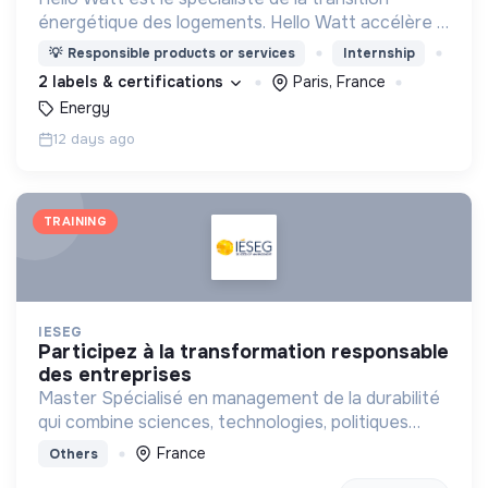
énergétique des logements. Hello Watt accélère la
transition énergétique en la rendant plus simple,
💡
Responsible products or services
Internship
plus intelligente et plus accessible.
2 labels & certifications
Paris, France
Energy
12 days ago
TRAINING
IESEG
participez à la transformation responsable
des entreprises
Master Spécialisé en management de la durabilité
qui combine sciences, technologies, politiques
publiques et management
France
Others