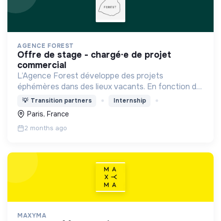
AGENCE FOREST
offre de stage - chargé·e de projet
commercial
L’Agence Forest développe des projets
éphémères dans des lieux vacants. En fonction du
contexte, elle élabore des programmations
💡
Transition partners
Internship
diversifiées : événementiel, activités à impact,
Paris, France
accueil du public...
2 months ago
MAXYMA