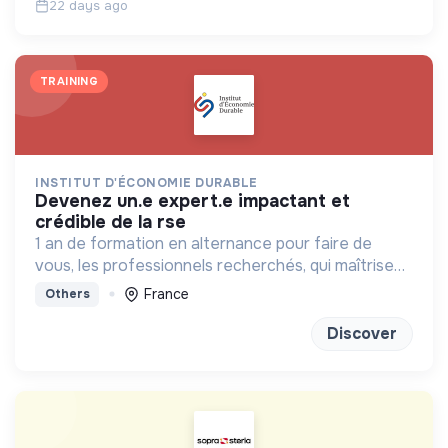
22 days ago
TRAINING
INSTITUT D'ÉCONOMIE DURABLE
devenez un.e expert.e impactant et
crédible de la rse
1 an de formation en alternance pour faire de
vous, les professionnels recherchés, qui maîtrisent
les règles économiques, et les transforme, pour
France
Others
servir la transition écologique
Discover