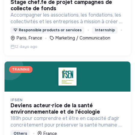
stage chef.fe de projet campagnes de
collecte de fonds
Accompagner les associations, les fondations, les
collectivités et les entreprises à mission à créer et
animer leur communauté d’engagement, au
💡
Responsible products or services
Internship
service du bien commun.
Paris, France
Marketing / Communication
12 days ago
TRAINING
IFSEN
deviens acteur·rice de la santé
environnementale et de l'écologie
189h pour comprendre et être en capacité d'agir
concrètement pour préserver la santé humaine et
planétaire
France
Others