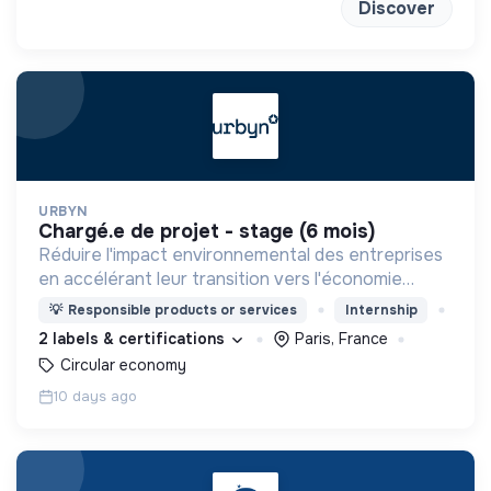
Discover
URBYN
chargé.e de projet - stage (6 mois)
Réduire l'impact environnemental des entreprises
en accélérant leur transition vers l'économie
circulaire.
💡
Responsible products or services
Internship
2 labels & certifications
Paris, France
Circular economy
10 days ago