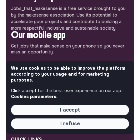
Jobs_that_makesense is a free service brought to you
by the makesense association. Use its potential to
accelerate your projects and contribute to building a
more respectful, inclusive and sustainable society.
Our mobile app
Get jobs that make sense on your phone so you never
miss an opportunity.
iPhone
Android
We use cookies to be able to improve the platform
according to your usage and for marketing
purposes.
Click accept for the best user experience on our app.
Cookies parameters.
ABOUT
I accept
More about Jobs
Our mission and impact
I refuse
Makesense NGO
QUICK LINKS