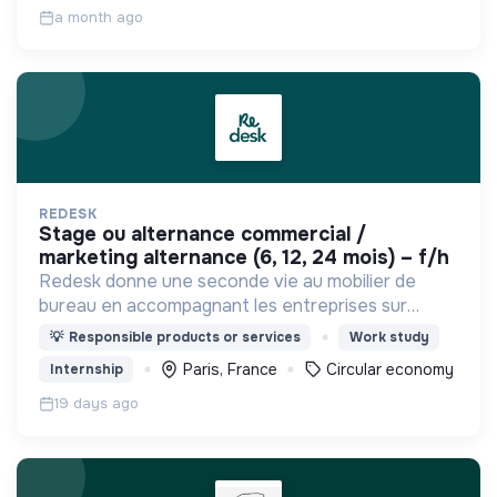
a month ago
REDESK
stage ou alternance commercial /
marketing alternance (6, 12, 24 mois) – f/h
Redesk donne une seconde vie au mobilier de
bureau en accompagnant les entreprises sur
toutes les problématiques liées à l'économie
💡
Responsible products or services
Work study
circulaire dans le domaine du mobilier
Paris, France
Circular economy
Internship
professionnel.
19 days ago