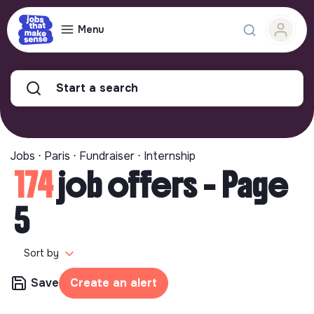
Menu
Start a search
Jobs ⋅ Paris ⋅ Fundraiser ⋅ Internship
174
job offers - Page
5
Sort by
Save
Create an alert