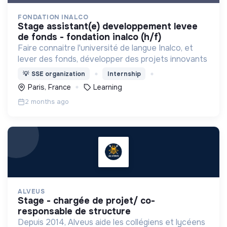
FONDATION INALCO
stage assistant(e) developpement levee
de fonds - fondation inalco (h/f)
Faire connaitre l'université de langue Inalco, et
lever des fonds, développer des projets innovants
💡
SSE organization
Internship
Paris, France
Learning
2 months ago
ALVEUS
stage - chargée de projet/ co-
responsable de structure
Depuis 2014, Alveus aide les collégiens et lycéens