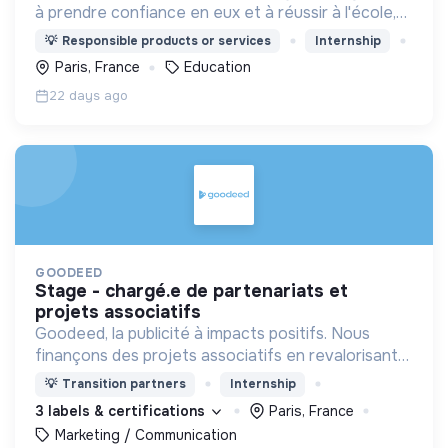
à prendre confiance en eux et à réussir à l'école,
grâce à des espaces de co-learning chaleureux
💡
Responsible products or services
Internship
pour travailler !
Paris, France
Education
22 days ago
GOODEED
stage - chargé.e de partenariats et
projets associatifs
Goodeed, la publicité à impacts positifs. Nous
finançons des projets associatifs en revalorisant
les budgets médias des annonceurs.
💡
Transition partners
Internship
3 labels & certifications
Paris, France
Marketing / Communication