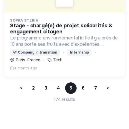
SOPRA STERIA
stage - chargé(e) de projet solidarités &
engagement citoyen
Le programme environnemental initié il y a près de
10 ans porte ses fruits avec d'excellentes
performances, le Groupe se classe parmi les
💡
Company in transition
Internship
leaders de l'action contre le changement
Paris, France
Tech
climatique
a month ago
<
2
3
4
5
6
7
>
174 results