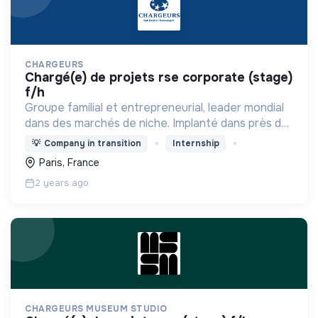
CHARGEURS
chargé(e) de projets rse corporate (stage)
f/h
Groupe familial et entrepreneurial, leader mondial
dans des marchés de niche. Implanté dans près de
100 pays et organisé autour de deux pôles
💡
Company in transition
Internship
stratégiques : technologies industrielles et luxe
Paris, France
2 years ago
CHARGEURS MUSEUM STUDIO