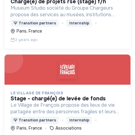
chargé(e) de projets rse (stage) f/h
Museum Studio société du Groupe Chargeurs
propose des services au musées, institutions
culturelles et Retail
💡
Transition partners
Internship
Paris, France
3 years ago
LE VILLAGE DE FRANÇOIS
stage - chargé(e) de levée de fonds
Le Village de François propose des lieux de vie
partagée entre des personnes fragiles et leurs
accompagnateurs autour de 3 axes : - Le vivre-
💡
Transition partners
Internship
ensemble - L’activité économique - L’écologie
Paris, France
Associations
intégrale