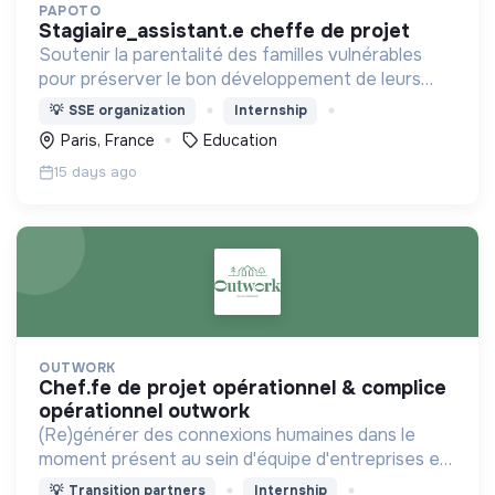
PAPOTO
stagiaire_assistant.e cheffe de projet
Soutenir la parentalité des familles vulnérables
pour préserver le bon développement de leurs
enfants et réduire la reproduction des inégalités
💡
SSE organization
Internship
Paris, France
Education
15 days ago
OUTWORK
chef.fe de projet opérationnel & complice
opérationnel outwork
(Re)générer des connexions humaines dans le
moment présent au sein d'équipe d'entreprises en
proposant des expériences à fort impact humain
💡
Transition partners
Internship