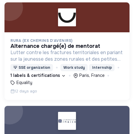
RURA (EX CHEMINS D'AVENIRS)
alternance chargé(e) de mentorat
Lutter contre les fractures territoriales en pariant
sur la jeunesse des zones rurales et des petites
villes
💡
SSE organization
Work study
Internship
1 labels & certifications
Paris, France
Equality
12 days ago