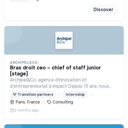
Discover
ARCHIPEL&CO.
bras droit ceo – chief of staff junior
[stage]
Archipel&Co, agence d’innovation et
d’entrepreneuriat à impact Depuis 15 ans, nous
accompagnons nos clients dans la conception et la
💡
Transition partners
Internship
mise en œuvre de leurs projets à impact.
Paris, France
Consulting
2 months ago