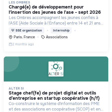
LES OMBRES
chargé(e) de développement pour
l'insertion des jeunes de l'ase - sept 2026
Les Ombres accompagnent les jeunes confiés à
l’ASE (Aide Sociale à l’Enfance) entre 14 et 21 ans
à accéder au monde académique et professionnel
💡
SSE organization
Internship
pour trouver leur place dans notre société.
Paris, France
Associations
2 months ago
ALTER SI
stage chef(fe) de projet digital et outils
d’entreprise en startup coopérative (h/f)
Co-construire le système d'information des PME
et des associations en coopérative (SCOP) et en