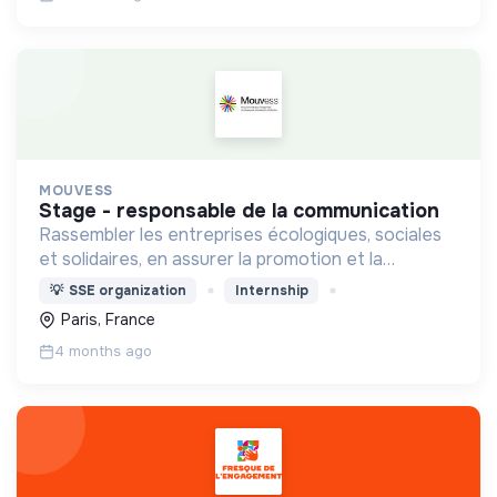
MOUVESS
stage - responsable de la communication
Rassembler les entreprises écologiques, sociales
et solidaires, en assurer la promotion et la
représentation auprès des pouvoirs publics et de
💡
SSE organization
Internship
la société dans son ensemble, et en animer la
Paris, France
communauté.
4 months ago