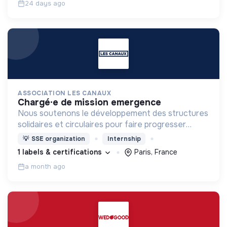
24 days ago
ASSOCIATION LES CANAUX
chargé·e de mission emergence
Nous soutenons le développement des structures
solidaires et circulaires pour faire progresser
l’économie engagée en favorisant la coopération
💡
SSE organization
Internship
entre les entreprises innovantes et les acteurs
1 labels & certifications
Paris, France
locaux.
a month ago