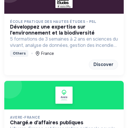
ÉCOLE PRATIQUE DES HAUTES ÉTUDES - PSL
développez une expertise sur
l'environnement et la biodiversité
5 formations de 3 semaines à 2 ans en sciences du
vivant, analyse de données, gestion des incendies
et génétique du paysage.
France
Others
Discover
AVERE-FRANCE
chargé.e d'affaires publiques