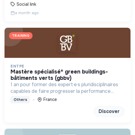
Social link
a month ago
TRAINING
ENTPE
mastère spécialisé® green buildings-
bâtiments verts (gbbv)
1 an pour former des expert·e·s pluridisciplinaires
capables de faire progresser la performance
globale des constructions
France
Others
Discover