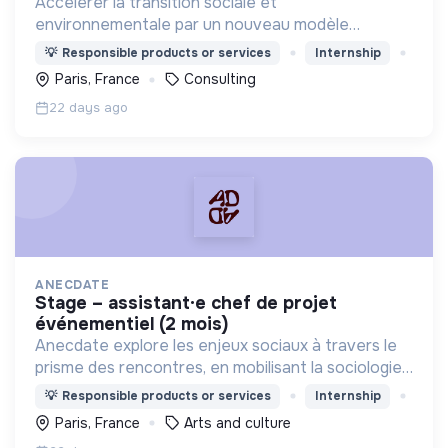
Accélérer la transition sociale et
environnementale par un nouveau modèle
d'agence engagée, experte, agile, créative et
💡
Responsible products or services
Internship
heureuse.
Paris, France
Consulting
22 days ago
ANECDATE
stage – assistant·e chef de projet
événementiel (2 mois)
Anecdate explore les enjeux sociaux à travers le
prisme des rencontres, en mobilisant la sociologie
pour mieux comprendre nos relations – qu’elles
💡
Responsible products or services
Internship
soient intimes, professionnelles ou citoyennes.
Paris, France
Arts and culture