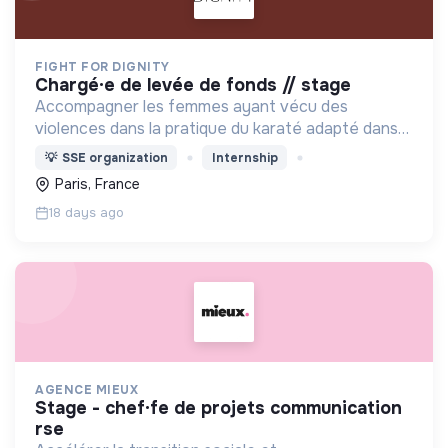
FIGHT FOR DIGNITY
chargé·e de levée de fonds // stage
Accompagner les femmes ayant vécu des
violences dans la pratique du karaté adapté dans
le cadre de leur parcours de soin.
💡
SSE organization
Internship
Paris, France
18 days ago
AGENCE MIEUX
stage - chef·fe de projets communication
rse