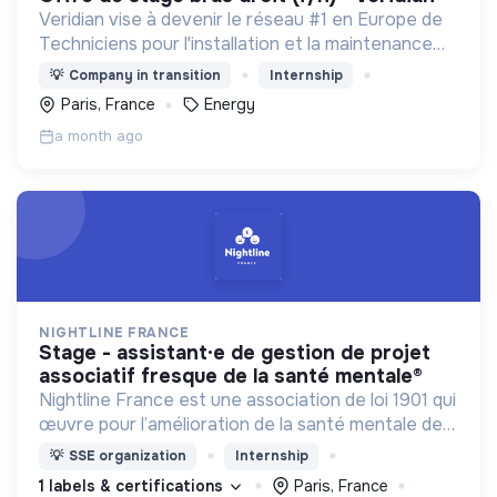
Veridian vise à devenir le réseau #1 en Europe de
Techniciens pour l'installation et la maintenance
des panneaux solaires et des bornes de recharge
💡
Company in transition
Internship
pour véhicules électriques.
Paris, France
Energy
a month ago
NIGHTLINE FRANCE
stage - assistant·e de gestion de projet
associatif fresque de la santé mentale®
Nightline France est une association de loi 1901 qui
œuvre pour l’amélioration de la santé mentale des
jeunes et en particulier des étudiant·e·s en
💡
SSE organization
Internship
agissant à l'échelle individuelle et collective.
1 labels & certifications
Paris, France