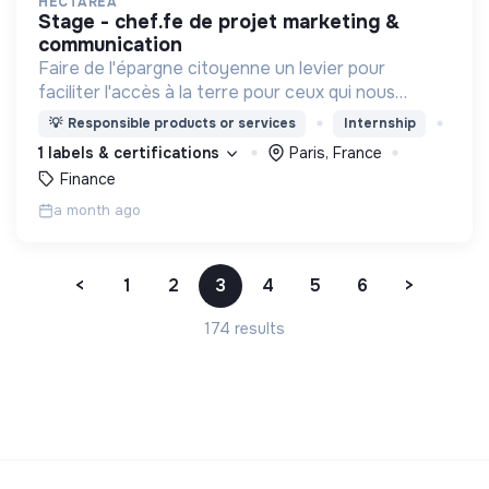
HECTAREA
stage - chef.fe de projet marketing &
communication
Faire de l'épargne citoyenne un levier pour
faciliter l'accès à la terre pour ceux qui nous
nourrissent
💡
Responsible products or services
Internship
1 labels & certifications
Paris, France
Finance
a month ago
<
1
2
3
4
5
6
>
174 results