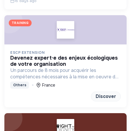
16 days ago
TRAINING
ESCP EXTENSION
devenez expert·e des enjeux écologiques
de votre organisation
Un parcours de 8 mois pour acquérir les
compétences nécessaires à la mise en oeuvre de
la transition écologique et environnementale au
France
Others
sein des organisations.
Discover