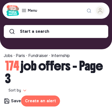
Menu
Start a search
Jobs ⋅ Paris ⋅ Fundraiser ⋅ Internship
174
job offers - Page
3
Sort by
Save
Create an alert