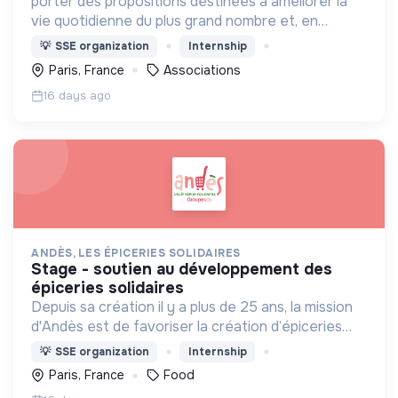
porter des propositions destinées à améliorer la
vie quotidienne du plus grand nombre et, en
particulier des plus fragiles, tout en contribuant à
💡
SSE organization
Internship
la construction d’une société + juste et +
Paris, France
Associations
écologique.
16 days ago
ANDÈS, LES ÉPICERIES SOLIDAIRES
stage - soutien au développement des
épiceries solidaires
Depuis sa création il y a plus de 25 ans, la mission
d'Andès est de favoriser la création d’épiceries
solidaires et d’accompagner son réseau à exercer
💡
SSE organization
Internship
au mieux ses missions.
Paris, France
Food