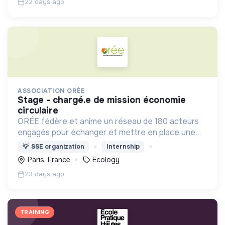
22 days ago
ASSOCIATION ORÉE
stage - chargé.e de mission économie
circulaire
ORÉE fédère et anime un réseau de 180 acteurs
engagés pour échanger et mettre en place une
dynamique environnementale au service des
💡
SSE organization
Internship
territoires.
Paris, France
Ecology
23 days ago
TRAINING