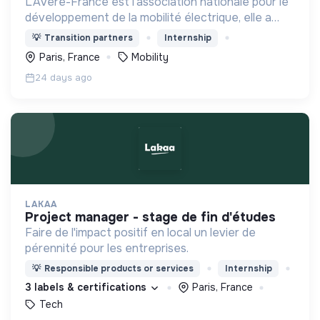
L’Avere-France est l’association nationale pour le
développement de la mobilité électrique, elle a
pour objectif de faire la promotion de l’utilisation
💡
Transition partners
Internship
des véhicules électriques.
Paris, France
Mobility
24 days ago
LAKAA
project manager - stage de fin d'études
Faire de l'impact positif en local un levier de
pérennité pour les entreprises.
💡
Responsible products or services
Internship
3 labels & certifications
Paris, France
Tech