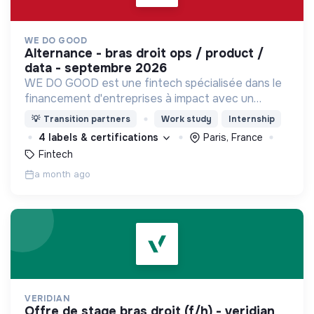
WE DO GOOD
alternance - bras droit ops / product /
data - septembre 2026
WE DO GOOD est une fintech spécialisée dans le
financement d'entreprises à impact avec un
modèle unique : le partage de revenus (Revenue
💡
Transition partners
Work study
Internship
Based Finance). WE DO GOOD est certifiée B
4 labels & certifications
Paris, France
Corp
Fintech
a month ago
VERIDIAN
offre de stage bras droit (f/h) - veridian