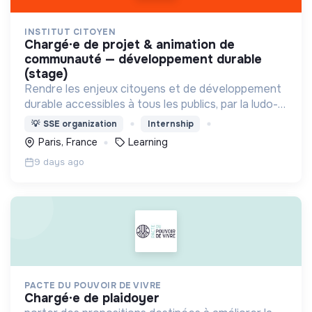
INSTITUT CITOYEN
chargé·e de projet & animation de
communauté — développement durable
(stage)
Rendre les enjeux citoyens et de développement
durable accessibles à tous les publics, par la ludo-
pédagogie.
💡
SSE organization
Internship
Paris, France
Learning
9 days ago
PACTE DU POUVOIR DE VIVRE
chargé·e de plaidoyer