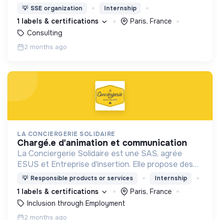
gouvernance partagée (Holacratie).
💡
SSE organization
Internship
1 labels & certifications
Paris, France
Consulting
2 months ago
LA CONCIERGERIE SOLIDAIRE
chargé.e d'animation et communication
La Conciergerie Solidaire est une SAS, agrée
ESUS et Entreprise d'insertion. Elle propose des
services de conciergerie locaux et solidaires dans
💡
Responsible products or services
Internship
les entreprises, Tiers Lieux et Quartiers.
1 labels & certifications
Paris, France
Inclusion through Employment
2 months ago