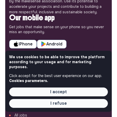
by the makesense association. Use its potential to
accelerate your projects and contribute to building a
more respectful, inclusive and sustainable society.
Our mobile app
Get jobs that make sense on your phone so you never
miss an opportunity.
iPhone
Android
We use cookies to be able to improve the platform
according to your usage and for marketing
purposes.
ABOUT
Click accept for the best user experience on our app.
Cookies parameters.
More about Jobs
Our mission and impact
I accept
Makesense NGO
I refuse
QUICK LINKS
All jobs