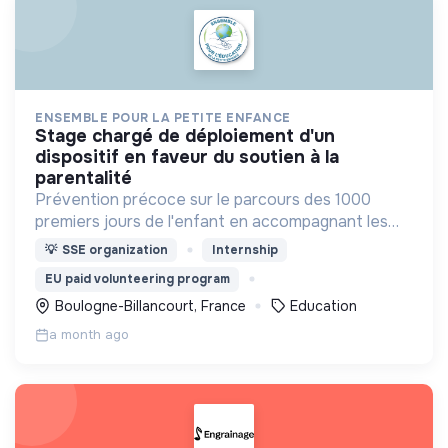
ENSEMBLE POUR LA PETITE ENFANCE
stage chargé de déploiement d'un
dispositif en faveur du soutien à la
parentalité
Prévention précoce sur le parcours des 1000
premiers jours de l'enfant en accompagnant les
professionnels et parents pour développer des
💡
SSE organization
Internship
pratiques éducatives favorables au
EU paid volunteering program
développement de l'enfant.
Boulogne-Billancourt, France
Education
a month ago