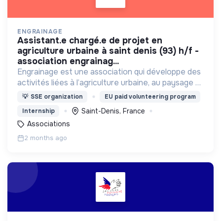
ENGRAINAGE
assistant.e chargé.e de projet en
agriculture urbaine à saint denis (93) h/f -
association engrainag...
Engrainage est une association qui développe des
activités liées à l’agriculture urbaine, au paysage et
aux pratiques artistiques.
💡
SSE organization
EU paid volunteering program
Saint-Denis, France
Internship
Associations
2 months ago