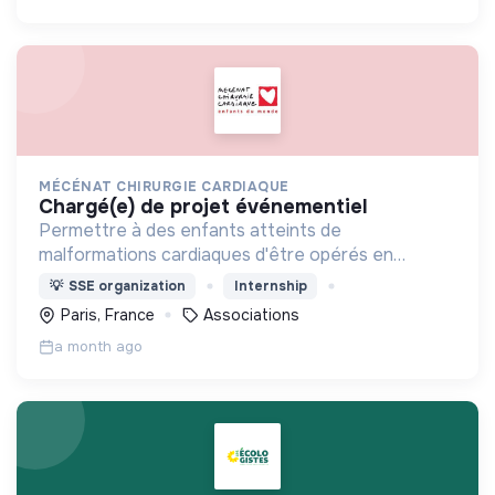
MÉCÉNAT CHIRURGIE CARDIAQUE
chargé(e) de projet événementiel
Permettre à des enfants atteints de
malformations cardiaques d'être opérés en
France, en Suisse ou en Belgique lorsque cela est
💡
SSE organization
Internship
impossible dans leur pays faute de moyens
Paris, France
Associations
techniques ou financiers.
a month ago