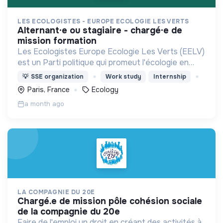
LES ECOLOGISTES - EUROPE ECOLOGIE LES VERTS
alternant·e ou stagiaire - chargé·e de
mission formation
Les Ecologistes Europe Ecologie Les Verts (EELV)
est un Parti politique qui promeut l'écologie en
France et en Europe.
💡
SSE organization
Work study
Internship
Paris, France
Ecology
a month ago
LA COMPAGNIE DU 20E
chargé.e de mission pôle cohésion sociale
de la compagnie du 20e
Faire de l'emploi un droit en créant des activités à