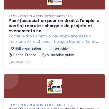
PAM ! (PANTIN ACTIVITÉS ET MÉTIERS)
pam! (association pour un droit à l’emploi à
pantin) recrute : chargé.e de projets et
évènements sol...
Porter le droit à l'emploi par l'expérimentation
Territoire Zéro Chômeur Longue Durée à Pantin
(Quartier des 4 Chemins) : créer des emplois
💡
SSE organization
Internship
dignes, durables et utiles au territoire
Pantin, France
Vulnerable public
16 days ago
PAM ! (PANTIN ACTIVITÉS ET MÉTIERS)