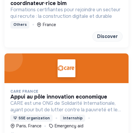
coordinateur·rice bim
Formations certifiantes pour rejoindre un secteur
qui recrute : la construction digitale et durable
France
Others
Discover
CARE FRANCE
appui au pôle innovation economique
CARE est une ONG de Solidarité Internationale,
ayant pour but de lutter contre la pauvreté et les
inégalités avec un impact durable.
💡
SSE organization
Internship
Paris, France
Emergency aid