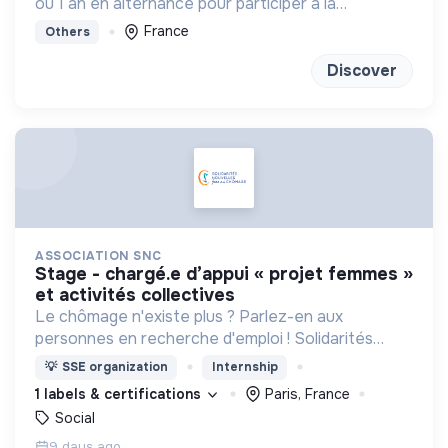
ou 1 an en alternance pour participer à la
conception et à la rénovation de bâtiments
France
Others
économes en énergie et respectueux de
l’environnement.
Discover
ASSOCIATION SNC
stage - chargé.e d’appui « projet femmes »
et activités collectives
Le chômage n'existe plus ? Parlez-en aux
personnes en recherche d'emploi ! Solidarités
nouvelles face au chômage propose un
💡
SSE organization
Internship
accompagnement bienveillant, gratuit,
1 labels & certifications
Paris, France
personnalisé et sans limite de temps.
Social
9 days ago