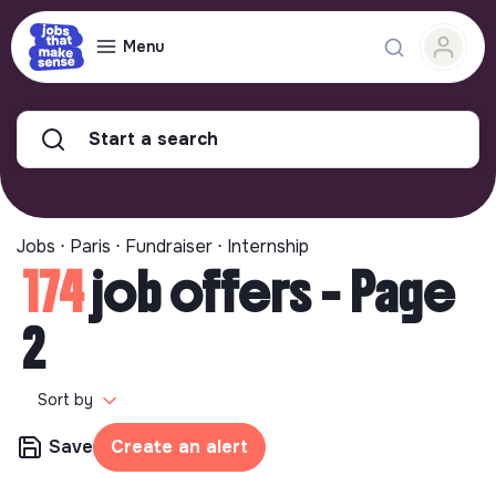
Menu
Start a search
Jobs ⋅ Paris ⋅ Fundraiser ⋅ Internship
174
job offers - Page
2
Sort by
Save
Create an alert