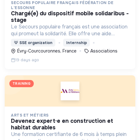
SECOURS POPULAIRE FRANÇAIS FÉDÉRATION DE
L'ESSONNE
chargé(e) du dispositif mobile solidaribus -
stage
Le Secours populaire français est une association
qui promeut la solidarité. Elle offre une aide
alimentaire, matérielle, facilite l'accès aux droits, à
💡
SSE organization
Internship
la culture, aux loisirs et aux vacances
Évry-Courcouronnes, France
Associations
19 days ago
TRAINING
ARTS ET MÉTIERS
devenez expert·e en construction et
habitat durables
Une formation certifiante de 6 mois à temps plein