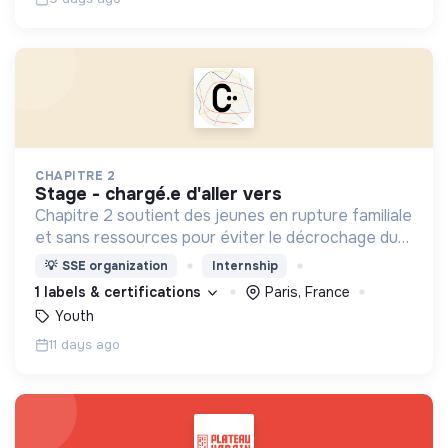
CHAPITRE 2
stage - chargé.e d'aller vers
Chapitre 2 soutient des jeunes en rupture familiale
et sans ressources pour éviter le décrochage du
parcours d'insertion et le glissement vers
💡
SSE organization
Internship
l'exclusion.
1 labels & certifications
Paris, France
Youth
11 days ago