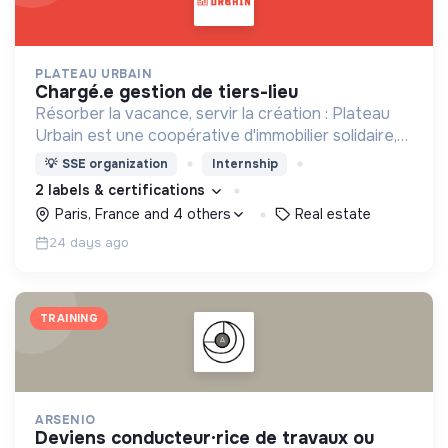
PLATEAU URBAIN
chargé.e gestion de tiers-lieu
Résorber la vacance, servir la création : Plateau
Urbain est une coopérative d'immobilier solidaire,
spécialisée dans le montage et la gestion
💡
SSE organization
Internship
d'occupations temporaires de bâtiments vacants
2 labels & certifications
Paris, France and 4 others
Real estate
24 days ago
TRAINING
ARSENIO
deviens conducteur·rice de travaux ou