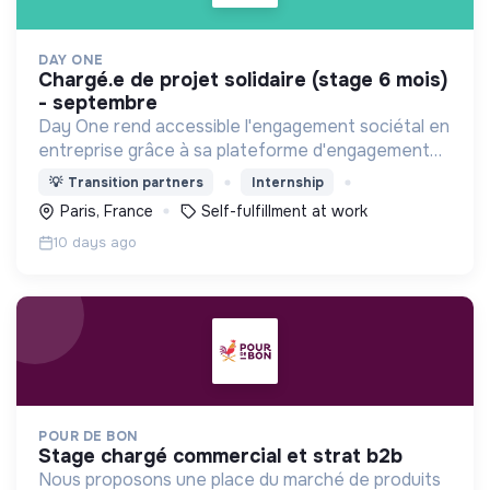
DAY ONE
chargé.e de projet solidaire (stage 6 mois)
- septembre
Day One rend accessible l'engagement sociétal en
entreprise grâce à sa plateforme d'engagement
solidaire regroupant des centaines d'associations
💡
Transition partners
Internship
et +1000 actions à impact social et
Paris, France
Self-fulfillment at work
environnemental !
10 days ago
POUR DE BON
stage chargé commercial et strat b2b
Nous proposons une place du marché de produits