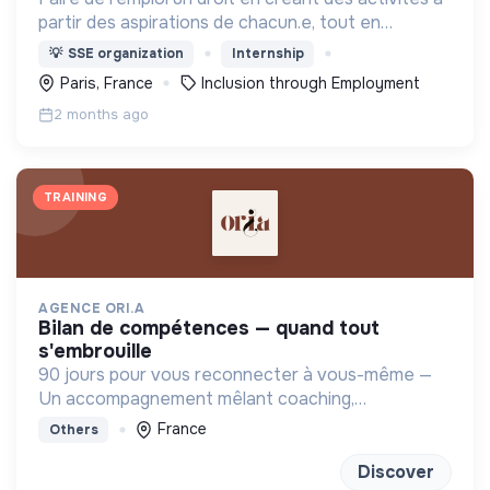
partir des aspirations de chacun.e, tout en
apportant des solutions innovantes aux besoins
💡
SSE organization
Internship
d'un territoire.
Paris, France
Inclusion through Employment
2 months ago
TRAINING
AGENCE ORI.A
bilan de compétences — quand tout
s'embrouille
90 jours pour vous reconnecter à vous-même —
Un accompagnement mêlant coaching,
sophrologie et outils introspectifs pour (re)trouver
France
Others
un projet qui vous ressemble
Discover