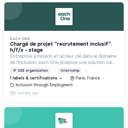
EACH ONE
chargé de projet “recrutement inclusif”
h/f/x - stage
Entreprise à mission et acteur clé dans le domaine
de l'inclusion, each One propose une solution clé
en main de recrutement et de formation dédiée
💡
SSE organization
Internship
aux personnes réfugiées et éloignées de l’emploi.
1 labels & certifications
Paris, France
Inclusion through Employment
2 months ago