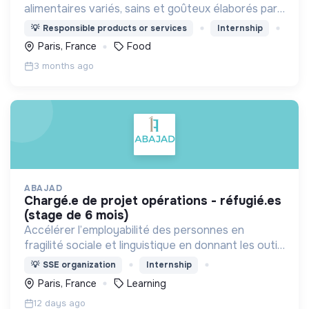
alimentaires variés, sains et goûteux élaborés par
des producteurs locaux dans le respect de leur
💡
Responsible products or services
Internship
terroir et de l’environnement.
Paris, France
Food
3 months ago
ABAJAD
chargé.e de projet opérations - réfugié.es
(stage de 6 mois)
Accélérer l’employabilité des personnes en
fragilité sociale et linguistique en donnant les outils
de formation et en offrant un accompagnement,
💡
SSE organization
Internship
pour permettre leur autonomie.
Paris, France
Learning
12 days ago