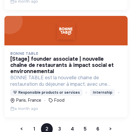
a month ago
BONNE TABLE
[stage] founder associate | nouvelle
chaîne de restaurants à impact social et
environnemental
BONNE TABLE est la nouvelle chaine de
restauration du déjeuner à impact, avec une
cuisine 100% fait maison et de saison, qui vise à
💡
Responsible products or services
Internship
l’insertion professionnelle de ses équipiers. 🧡💙
Paris, France
Food
a month ago
<
1
2
3
4
5
6
>