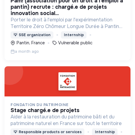
pam! (association pour un droit à l’emploi à
pantin) recrute : chargé.e de projets
innovation social...
Porter le droit à l'emploi par l'expérimentation
Territoire Zéro Chômeur Longue Durée à Pantin
(Quartier des 4 Chemins) : créer des emplois
💡
SSE organization
Internship
dignes, durables et utiles au territoire
Pantin, France
Vulnerable public
a month ago
FONDATION DU PATRIMOINE
stage chargé.e de projets
Aider à la restauration du patrimoine bâti et du
patrimoine naturel en France sur tout le territoire
💡
Responsible products or services
Internship