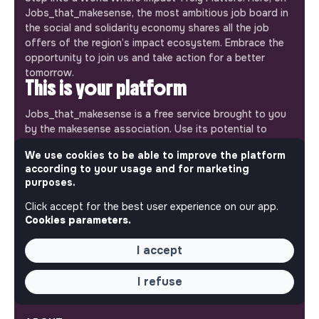
Jobs_that_makesense, the most ambitious job board in
the social and solidarity economy shares all the job
offers of the region’s impact ecosystem. Embrace the
opportunity to join us and take action for a better
tomorrow.
This is your platform
Jobs_that_makesense is a free service brought to you
by the makesense association. Use its potential to
accelerate your projects and contribute to building a
We use cookies to be able to improve the platform
more respectful, inclusive and sustainable society.
Our mobile app
according to your usage and for marketing
purposes.
Get jobs that make sense on your phone so you never
Click accept for the best user experience on our app.
miss an opportunity.
Cookies parameters.
iPhone
Android
I accept
I refuse