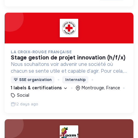
LA CROIX-ROUGE FRANÇAISE
stage gestion de projet innovation (h/f/x)
Nous souhaitons voir advenir une société où
chacun se sente utile et capable d’agir. Pour cela,
nous proposons des moyens et des lieux
💡
SSE organization
Internship
d’engagement innovants et adaptés à tous.
1 labels & certifications
Montrouge, France
Social
12 days ago