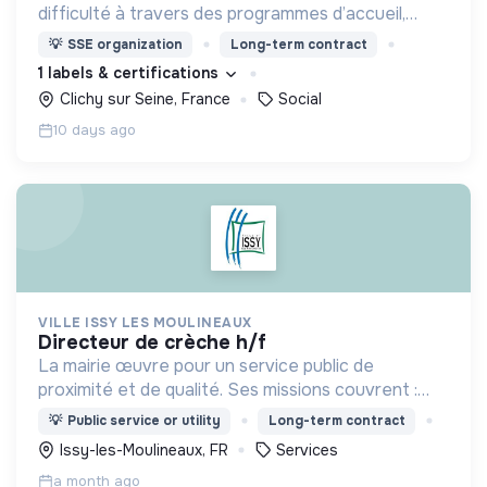
difficulté à travers des programmes d’accueil,
d’éducation, de formation et d’insertion pour leur
💡
SSE organization
Long-term contract
permettre de devenir des hommes et des femmes
1 labels & certifications
debout.
Clichy sur Seine, France
Social
10 days ago
VILLE ISSY LES MOULINEAUX
directeur de crèche h/f
La mairie œuvre pour un service public de
proximité et de qualité. Ses missions couvrent :
l'enfance, l’action sociale, la culture, la sécurité,
💡
Public service or utility
Long-term contract
l’aménagement urbain, la transition numérique etc.
Issy-les-Moulineaux, FR
Services
a month ago