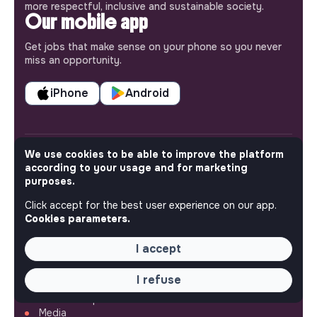
more respectful, inclusive and sustainable society.
Our mobile app
Get jobs that make sense on your phone so you never
miss an opportunity.
iPhone
Android
We use cookies to be able to improve the platform
according to your usage and for marketing
ABOUT
purposes.
More about Jobs
Click accept for the best user experience on our app.
Our mission and impact
Cookies parameters.
Makesense NGO
I accept
QUICK LINKS
I refuse
All jobs
Train for impact
Media