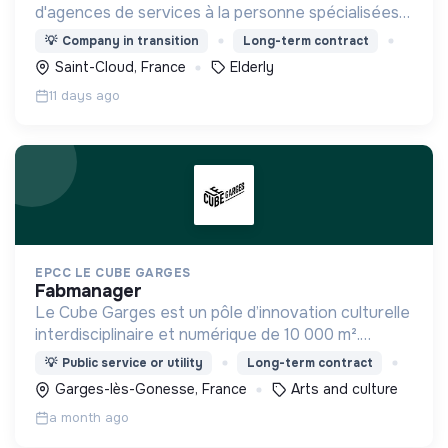
d'agences de services à la personne spécialisées
dans l'aide à domicile pour les personnes âgées.
💡
Company in transition
Long-term contract
Saint-Cloud, France
Elderly
11 days ago
EPCC LE CUBE GARGES
fabmanager
Le Cube Garges est un pôle d’innovation culturelle
interdisciplinaire et numérique de 10 000 m².
Moteur du renouveau créatif, il allie découverte,
💡
Public service or utility
Long-term contract
pratique, formation et participation.
Garges-lès-Gonesse, France
Arts and culture
a month ago