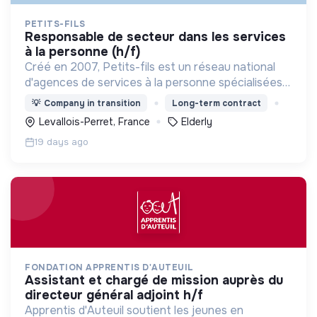
PETITS-FILS
responsable de secteur dans les services
à la personne (h/f)
Créé en 2007, Petits-fils est un réseau national
d'agences de services à la personne spécialisées
dans l'aide à domicile pour les personnes âgées.
💡
Company in transition
Long-term contract
Levallois-Perret, France
Elderly
19 days ago
FONDATION APPRENTIS D'AUTEUIL
assistant et chargé de mission auprès du
directeur général adjoint h/f
Apprentis d'Auteuil soutient les jeunes en