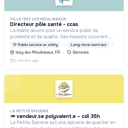
VILLE ISSY LES MOULINEAUX
directeur pôle santé - ccas
La mairie œuvre pour un service public de
proximité et de qualité. Ses missions couvrent :
l'enfance, l’action sociale, la culture, la sécurité,
💡
Public service or utility
Long-term contract
l’aménagement urbain, la transition numérique etc.
Issy-les-Moulineaux, FR
Services
2 months ago
LA PETITE EPICERIE
🥕 vendeur.se polyvalent.e – cdi 35h
La Petite Épicerie est une épicerie de quartier en