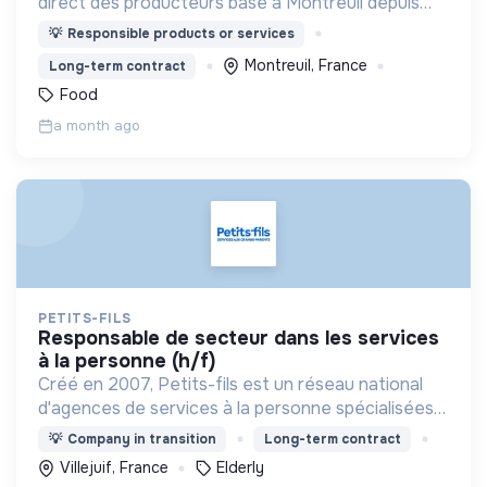
direct des producteurs basé à Montreuil depuis
2017.
💡
Responsible products or services
Montreuil, France
Long-term contract
Food
a month ago
PETITS-FILS
responsable de secteur dans les services
à la personne (h/f)
Créé en 2007, Petits-fils est un réseau national
d'agences de services à la personne spécialisées
dans l'aide à domicile pour les personnes âgées.
💡
Company in transition
Long-term contract
Villejuif, France
Elderly