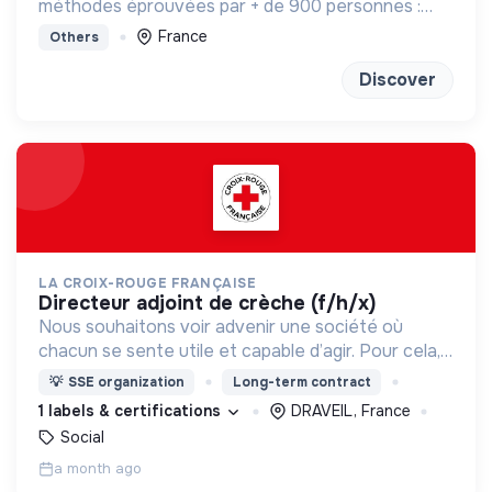
méthodes éprouvées par + de 900 personnes :
bilan de competences, enneagramme et
France
Others
méditation
Discover
LA CROIX-ROUGE FRANÇAISE
directeur adjoint de crèche (f/h/x)
Nous souhaitons voir advenir une société où
chacun se sente utile et capable d’agir. Pour cela,
nous proposons des moyens et des lieux
💡
SSE organization
Long-term contract
d’engagement innovants et adaptés à tous.
1 labels & certifications
DRAVEIL, France
Social
a month ago