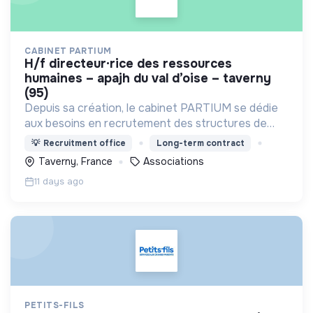
CABINET PARTIUM
h/f directeur·rice des ressources
humaines – apajh du val d’oise – taverny
(95)
Depuis sa création, le cabinet PARTIUM se dédie
aux besoins en recrutement des structures de
l'ESS, selon une démarche centrée à la fois sur
💡
Recruitment office
Long-term contract
l'humain, les compétences, et une éthique
Taverny, France
Associations
irréprochable.
11 days ago
PETITS-FILS