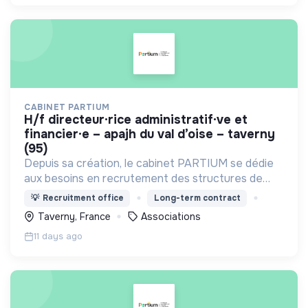
CABINET PARTIUM
h/f directeur·rice administratif·ve et
financier·e – apajh du val d’oise – taverny
(95)
Depuis sa création, le cabinet PARTIUM se dédie
aux besoins en recrutement des structures de
l'ESS, selon une démarche centrée à la fois sur
💡
Recruitment office
Long-term contract
l'humain, les compétences, et une éthique
Taverny, France
Associations
irréprochable.
11 days ago