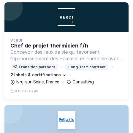
VERDI
chef de projet thermicien f/h
Concevoir des lieux de vie qui favorisent
l'épanouissement des Hommes en harmonie avec
leur environnement.
💡
Transition partners
Long-term contract
2 labels & certifications
Ivry-sur-Seine, France
Consulting
a month ago