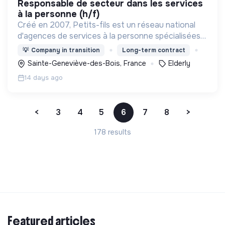
responsable de secteur dans les services
à la personne (h/f)
Créé en 2007, Petits-fils est un réseau national
d'agences de services à la personne spécialisées
dans l'aide à domicile pour les personnes âgées.
💡
Company in transition
Long-term contract
Sainte-Geneviève-des-Bois, France
Elderly
14 days ago
<
3
4
5
6
7
8
>
178 results
Featured articles