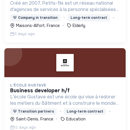
Créé en 2007, Petits-fils est un réseau national
d'agences de services à la personne spécialisées
dans l'aide à domicile pour les personnes âgées.
💡
Company in transition
Long-term contract
Maisons-Alfort, France
Elderly
11 days ago
L'ÉCOLE GUSTAVE
business developer h/f
L'école Gustave est une école qui vise à redorer
les métiers du Bâtiment et à construire le monde
de demain. Notre ESS recrute ses apprenants en
💡
Transition partners
Long-term contract
fonction de leur motivation et non de leur diplôme.
Saint-Denis, France
Education
12 days ago