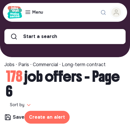
Menu
Start a search
Jobs ⋅ Paris ⋅ Commercial ⋅ Long-term contract
178
job offers - Page
6
Sort by
Save
Create an alert