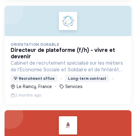
ORIENTATION DURABLE
directeur de plateforme (f/h) - vivre et
devenir
Cabinet de recrutement spécialisé sur les métiers
de l'Economie Sociale et Solidaire et de l'intérêt
général
💡
Recruitment office
Long-term contract
Le Raincy, France
Services
2 months ago