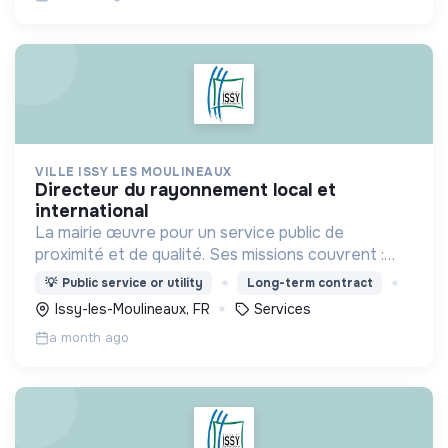
VILLE ISSY LES MOULINEAUX
directeur du rayonnement local et
international
La mairie œuvre pour un service public de
proximité et de qualité. Ses missions couvrent :
l'enfance, l’action sociale, la culture, la sécurité,
💡
Public service or utility
Long-term contract
l’aménagement urbain, la transition numérique etc.
Issy-les-Moulineaux, FR
Services
a month ago