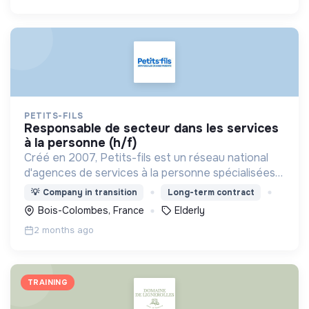
PETITS-FILS
responsable de secteur dans les services
à la personne (h/f)
Créé en 2007, Petits-fils est un réseau national
d'agences de services à la personne spécialisées
dans l'aide à domicile pour les personnes âgées.
💡
Company in transition
Long-term contract
Bois-Colombes, France
Elderly
2 months ago
TRAINING