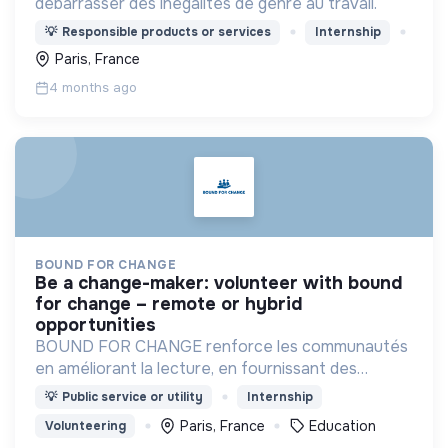
débarrasser des inégalités de genre au travail.
💡
Responsible products or services
Internship
Paris, France
4 months ago
BOUND FOR CHANGE
be a change-maker: volunteer with bound
for change – remote or hybrid
opportunities
BOUND FOR CHANGE renforce les communautés
en améliorant la lecture, en fournissant des
ressources et outils numériques, en soutenant les
💡
Public service or utility
Internship
enseignants et en créant des partenariats
Paris, France
Education
Volunteering
durables.