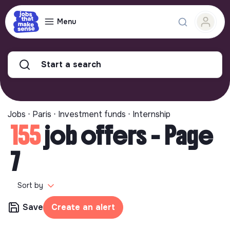
Menu
Start a search
Jobs ⋅ Paris ⋅ Investment funds ⋅ Internship
155
job offers - Page
7
Sort by
Save
Create an alert