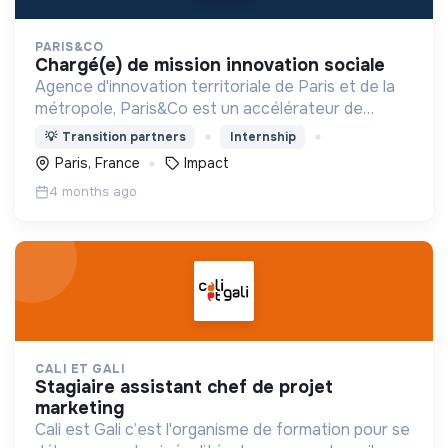
PARIS&CO
chargé(e) de mission innovation sociale
Agence d'innovation territoriale de Paris et de la
métropole, Paris&Co est un accélérateur de
projets à impact au service des transitions. ​
💡
Transition partners
Internship
Paris, France
Impact
4 months ago
CALI ET GALI
stagiaire assistant chef de projet
marketing
Cali est Gali c’est l'organisme de formation pour se