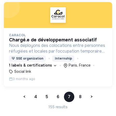
CARACOL
chargé.e de développement associatif
Nous déployons des colocations entre personnes
réfugiées et locales par l'occupation temporaire
de lieux vides.
💡
SSE organization
Internship
1 labels & certifications
Paris, France
Social link
3 months ago
<
4
5
6
7
8
>
155 results