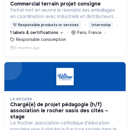
commercial terrain projet consigne
Petrel met en œuvre le réemploi des emballages
en coordination avec industriels et distributeurs
dans une approche pragmatique et inter-opérable
💡
Responsible products or services
Internship
pour en finir avec les emballages à usage unique.
1 labels & certifications
Paris, France
Responsible consumption
4 months ago
LE ROCHER
chargé(e) de projet pédagogie (h/f)
association le rocher oasis des cités –
stage
Le Rocher, association catholique d’éducation
populaire vise à réduire la fracture sociale dans les