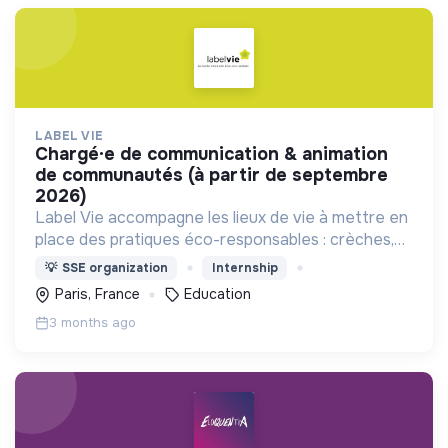
LABEL VIE
chargé·e de communication & animation
de communautés (à partir de septembre
2026)
Label Vie accompagne les lieux de vie à mettre en
place des pratiques éco-responsables : crèches,
assistants maternels, centres de loisirs.
💡
SSE organization
Internship
Paris, France
Education
3 months ago