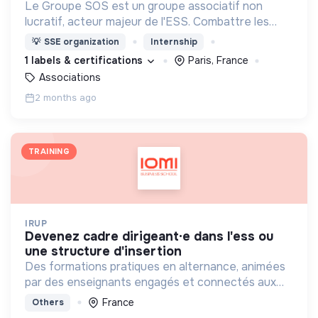
Le Groupe SOS est un groupe associatif non
lucratif, acteur majeur de l'ESS. Combattre les
exclusions, Agir sur le terrain pour l’accès de tous à
💡
SSE organization
Internship
l’essentiel, Innover face aux défis de demain.
1 labels & certifications
Paris, France
Associations
2 months ago
TRAINING
IRUP
devenez cadre dirigeant·e dans l'ess ou
une structure d'insertion
Des formations pratiques en alternance, animées
par des enseignants engagés et connectés aux
réalités sociales, basées sur la coopération et
France
Others
l’innovation.