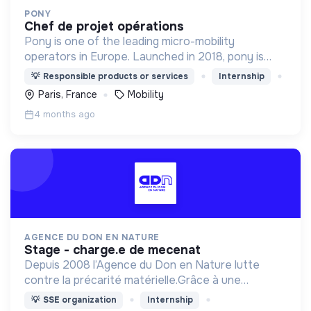
PONY
chef de projet opérations
Pony is one of the leading micro-mobility
operators in Europe. Launched in 2018, pony is
proud to be the only French operator. We design,
💡
Responsible products or services
Internship
produce, and operate 10000 bikes and scooters
Paris, France
Mobility
across 21 cities
4 months ago
AGENCE DU DON EN NATURE
stage - charge.e de mecenat
Depuis 2008 l’Agence du Don en Nature lutte
contre la précarité matérielle.Grâce à une
logistique unique, elle collecte, stocke et
💡
SSE organization
Internship
redistribue des produits essentiels à 1500