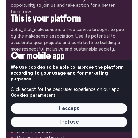
opportunity to join us and take action for a better
tomorrow.
This is your platform
Jobs_that_makesense is a free service brought to you
by the makesense association. Use its potential to
accelerate your projects and contribute to building a
more respectful, inclusive and sustainable society.
Our mobile app
Get jobs that make sense on your phone so you never
We use cookies to be able to improve the platform
miss an opportunity.
according to your usage and for marketing
purposes.
iPhone
Android
Click accept for the best user experience on our app.
Cookies parameters.
I accept
ABOUT
I refuse
More about Jobs
Our mission and impact