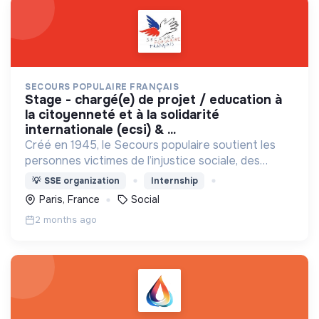
SECOURS POPULAIRE FRANÇAIS
stage - chargé(e) de projet / education à
la citoyenneté et à la solidarité
internationale (ecsi) & ...
Créé en 1945, le Secours populaire soutient les
personnes victimes de l’injustice sociale, des
calamités naturelles, de la misère, de la faim, du
💡
SSE organization
Internship
sous-développement, des conflits armés.
Paris, France
Social
2 months ago