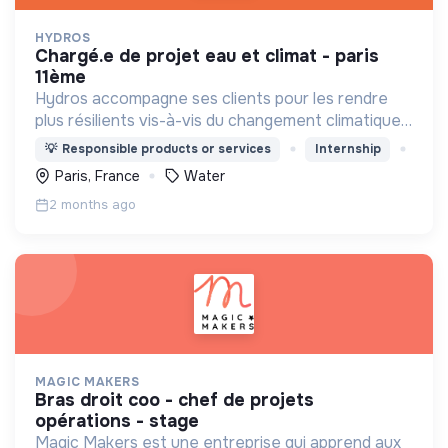
HYDROS
chargé.e de projet eau et climat - paris
11ème
Hydros accompagne ses clients pour les rendre
plus résilients vis-à-vis du changement climatique
et de la raréfaction de la ressource eau.
💡
Responsible products or services
Internship
Paris, France
Water
2 months ago
MAGIC MAKERS
bras droit coo - chef de projets
opérations - stage
Magic Makers est une entreprise qui apprend aux