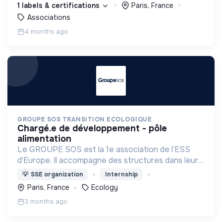
1 labels & certifications
Paris, France
associations de solidarité
Associations
4 months ago
GROUPE SOS TRANSITION ECOLOGIQUE
chargé.e de développement - pôle
alimentation
Le GROUPE SOS est la 1e association de l’ESS
d'Europe. Il accompagne des structures dans leur
développement pour décupler leur impacts
💡
SSE organization
Internship
sociaux, sociétaux, et environnementaux.
Paris, France
Ecology
3 months ago