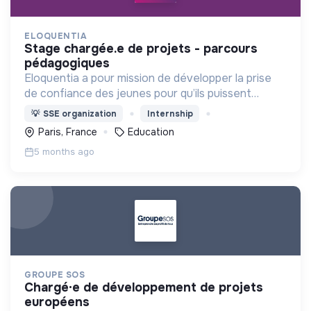
ELOQUENTIA
stage chargée.e de projets - parcours
pédagogiques
Eloquentia a pour mission de développer la prise
de confiance des jeunes pour qu’ils puissent
porter leurs voix et leurs idées. C'est +15 000
💡
SSE organization
Internship
formés/an, 36 équipes concours mondial, 300
Paris, France
Education
bénévoles.
5 months ago
GROUPE SOS
chargé·e de développement de projets
européens