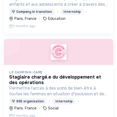
enfants et aux adolescents à créer à travers des
ateliers fun (création de jeux vidéo,
💡
Company in transition
Internship
programmation, IA…) dans une ambiance ludique et
Paris, France
Education
collaborative !
3 months ago
LE CAMPING-CARE
stagiaire chargé.e du développement et
des opérations
Permettre l’accès à des soins de bien-être à
toutes les femmes en situation d"exclusion et de
précarité
💡
SSE organization
Internship
Paris, France
Social
3 months ago