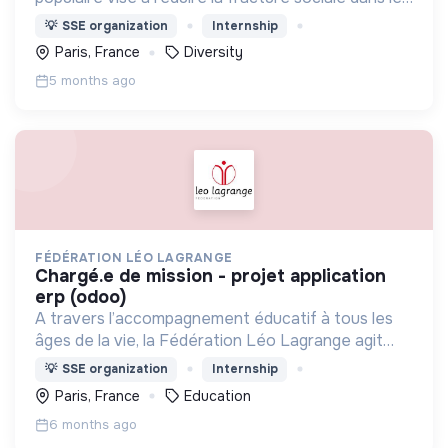
quartiers en difficulté, notamment en venant vivre
💡
SSE organization
Internship
au coeur du quartier et en créant des liens.
Paris, France
Diversity
5 months ago
FÉDÉRATION LÉO LAGRANGE
chargé.e de mission - projet application
erp (odoo)
A travers l’accompagnement éducatif à tous les
âges de la vie, la Fédération Léo Lagrange agit
pour l’émancipation de chacun et participe à la
💡
SSE organization
Internship
construction de citoyens impliqués dans la société
Paris, France
Education
civile
6 months ago