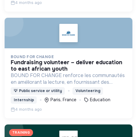
4 months ago
BOUND FOR CHANGE
fundraising volunteer – deliver education
to east african youth
BOUND FOR CHANGE renforce les communautés
en améliorant la lecture, en fournissant des
ressources et outils numériques, en soutenant les
💡
Public service or utility
Volunteering
enseignants et en créant des partenariats
Paris, France
Education
Internship
durables.
4 months ago
TRAINING