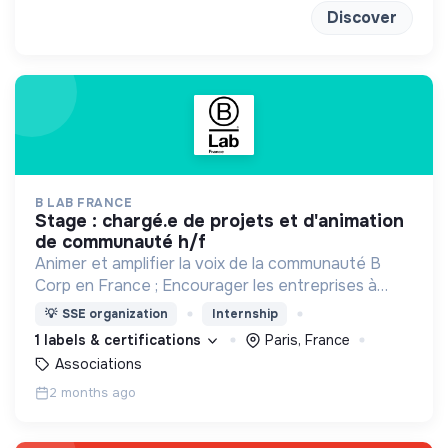
Discover
B LAB FRANCE
stage : chargé.e de projets et d'animation
de communauté h/f
Animer et amplifier la voix de la communauté B
Corp en France ; Encourager les entreprises à
découvrir le mouvement et les inciter à passer à
💡
SSE organization
Internship
l'action grâce à l'outil BIA de mesure d'impact ;
1 labels & certifications
Paris, France
Associations
2 months ago