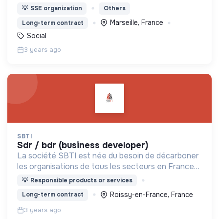
24/24h, atteints de maladies ou en situation de
💡
SSE organization
Others
handicap, et qui ne peuvent rester au domicile.
Marseille, France
Long-term contract
Social
3 years ago
SBTI
sdr / bdr (business developer)
La société SBTI est née du besoin de décarboner
les organisations de tous les secteurs en France
(entreprises, industries, collectivités, etc.).
💡
Responsible products or services
Roissy-en-France, France
Long-term contract
3 years ago