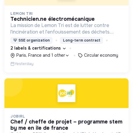
LEMON TRI
technicien.ne électromécanique
La mission de Lemon Tri est de lutter contre
l'incinération et l'enfouissement des déchets.
Adoptez les bons zestes à nos côtés !
💡
SSE organization
Long-term contract
2 labels & certifications
Paris, France and 1 other
Circular economy
Yesterday
JOBIRL
chef / cheffe de projet – programme stem
by me en ile de france