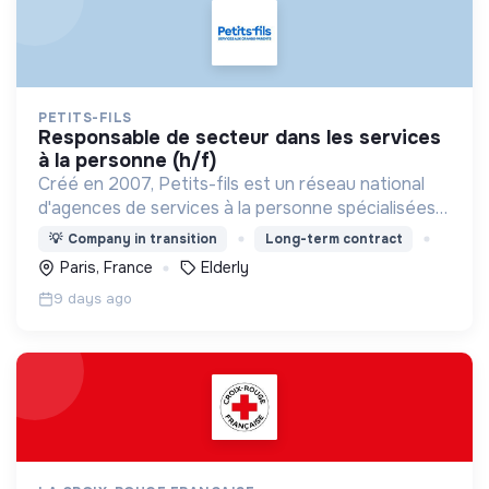
PETITS-FILS
responsable de secteur dans les services
à la personne (h/f)
Créé en 2007, Petits-fils est un réseau national
d'agences de services à la personne spécialisées
dans l'aide à domicile pour les personnes âgées.
💡
Company in transition
Long-term contract
Paris, France
Elderly
9 days ago