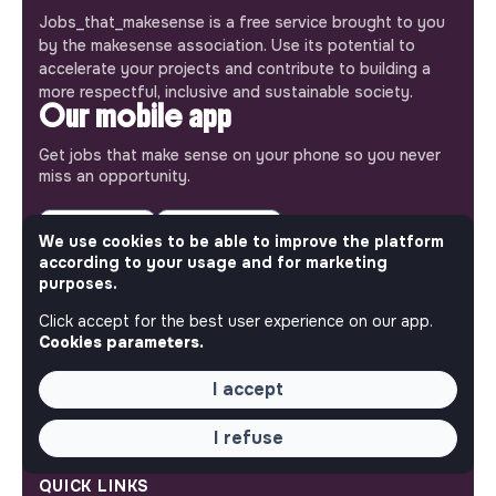
Jobs_that_makesense is a free service brought to you
by the makesense association. Use its potential to
accelerate your projects and contribute to building a
more respectful, inclusive and sustainable society.
Our mobile app
Get jobs that make sense on your phone so you never
miss an opportunity.
iPhone
Android
We use cookies to be able to improve the platform
according to your usage and for marketing
purposes.
Click accept for the best user experience on our app.
Cookies parameters.
ABOUT
I accept
More about Jobs
Our mission and impact
Makesense NGO
I refuse
QUICK LINKS