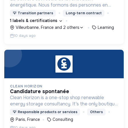
énergétique. Nous formons des personnes en
reconversion aux métiers de la rénovation
💡
Transition partners
Long-term contract
énergétique : chefs de projet, installateurs de
1 labels & certifications
pompe à chaleur, etc.
Villeurbanne, France and 2 others
Learning
10 days ago
CLEAN HORIZON
candidature spontanée
Clean Horizon is a one-stop shop renewable
energy storage consultancy. It's the only boutique
consultancy to offer both market analysis and
💡
Responsible products or services
Others
technical consultancy on storage and hydrogen
Paris, France
Consulting
projects.
10 days ago