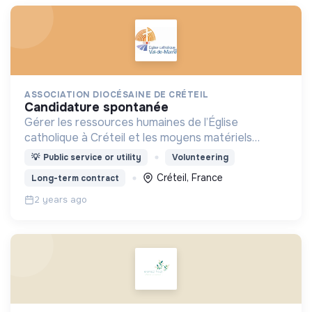
ASSOCIATION DIOCÉSAINE DE CRÉTEIL
candidature spontanée
Gérer les ressources humaines de l’Église
catholique à Créteil et les moyens matériels
d’assurer sa mission d’évangélisation, d’éducation
💡
Public service or utility
Volunteering
spirituelle, d’entraide et de solidarité
Créteil, France
Long-term contract
2 years ago