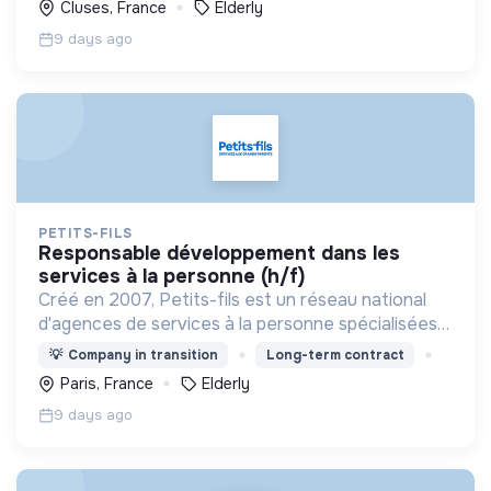
Cluses, France
Elderly
9 days ago
PETITS-FILS
responsable développement dans les
services à la personne (h/f)
Créé en 2007, Petits-fils est un réseau national
d'agences de services à la personne spécialisées
dans l'aide à domicile pour les personnes âgées.
💡
Company in transition
Long-term contract
Paris, France
Elderly
9 days ago