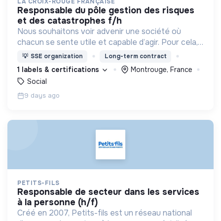
LA CROIX-ROUGE FRANÇAISE
responsable du pôle gestion des risques
et des catastrophes f/h
Nous souhaitons voir advenir une société où
chacun se sente utile et capable d’agir. Pour cela,
nous proposons des moyens et des lieux
💡
SSE organization
Long-term contract
d’engagement innovants et adaptés à tous.
1 labels & certifications
Montrouge, France
Social
9 days ago
PETITS-FILS
responsable de secteur dans les services
à la personne (h/f)
Créé en 2007, Petits-fils est un réseau national