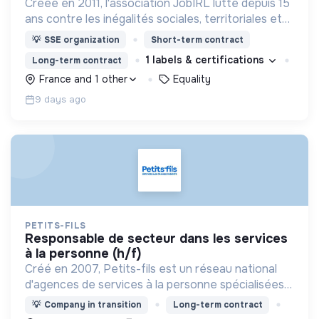
Créée en 2011, l'association JobIRL lutte depuis 15
ans contre les inégalités sociales, territoriales et
de genre dans l’orientation et l’insertion
💡
SSE organization
Short-term contract
professionnelle.
1 labels & certifications
Long-term contract
France and 1 other
Equality
9 days ago
PETITS-FILS
responsable de secteur dans les services
à la personne (h/f)
Créé en 2007, Petits-fils est un réseau national
d'agences de services à la personne spécialisées
dans l'aide à domicile pour les personnes âgées.
💡
Company in transition
Long-term contract