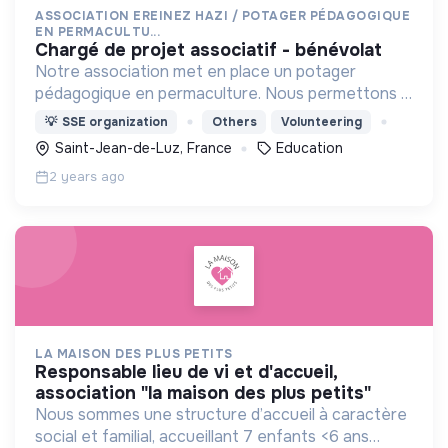
ASSOCIATION EREINEZ HAZI / POTAGER PÉDAGOGIQUE
EN PERMACULTU...
chargé de projet associatif - bénévolat
Notre association met en place un potager
pédagogique en permaculture. Nous permettons à
tous ceux qui le veulent d'apprendre les bases d'un
💡
SSE organization
Others
Volunteering
potager et verger qui produit des légumes de
Saint-Jean-de-Luz, France
Education
saison.
2 years ago
LA MAISON DES PLUS PETITS
responsable lieu de vi et d'accueil,
association "la maison des plus petits"
Nous sommes une structure d’accueil à caractère
social et familial, accueillant 7 enfants <6 ans