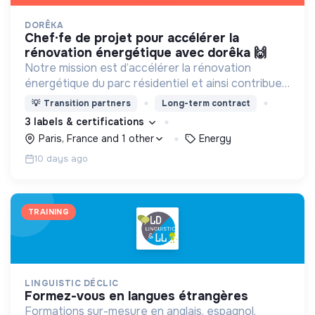
DORÊKA
chef·fe de projet pour accélérer la
rénovation énergétique avec dorêka 🙌
Notre mission est d’accélérer la rénovation
énergétique du parc résidentiel et ainsi contribuer
à ce qui représente pour nous le chantier du
💡
Transition partners
Long-term contract
siècle.
3 labels & certifications
Paris, France and 1 other
Energy
10 days ago
TRAINING
LINGUISTIC DÉCLIC
formez-vous en langues étrangères
Formations sur-mesure en anglais, espagnol,