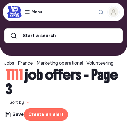
Menu
Start a search
Jobs ⋅ France ⋅ Marketing operational ⋅ Volunteering
1111
job offers - Page
3
Sort by
Save
Create an alert