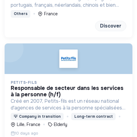
portugais, français, néerlandais, chinois et bien
d'autres à distance ou en présentiel
France
Others
Discover
PETITS-FILS
responsable de secteur dans les services
à la personne (h/f)
Créé en 2007, Petits-fils est un réseau national
d'agences de services à la personne spécialisées
dans l'aide à domicile pour les personnes âgées.
💡
Company in transition
Long-term contract
Lille, France
Elderly
10 days ago