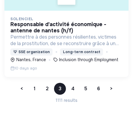
SOLENCIEL
responsable d'activité économique -
antenne de nantes (h/f)
Permettre à des personnes résilientes, victimes
de la prostitution, de se reconstruire grâce à un
parcours d’insertion sociale et professionnelle
💡
SSE organization
Long-term contract
adapté
Nantes, France
Inclusion through Employment
10 days ago
<
1
2
3
4
5
6
>
1111 results