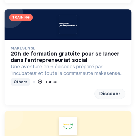
TRAINING
MAKESENSE
20h de formation gratuite pour se lancer
dans l'entrepreneuriat social
Une aventure en 6 épisodes préparé par
l'incubateur et toute la communauté makesense
pour se projeter dans l'aventure entrepreneuriale.
France
Others
Discover