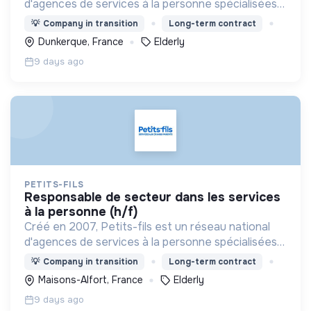
d'agences de services à la personne spécialisées
dans l'aide à domicile pour les personnes âgées.
💡
Company in transition
Long-term contract
Dunkerque, France
Elderly
9 days ago
PETITS-FILS
responsable de secteur dans les services
à la personne (h/f)
Créé en 2007, Petits-fils est un réseau national
d'agences de services à la personne spécialisées
dans l'aide à domicile pour les personnes âgées.
💡
Company in transition
Long-term contract
Maisons-Alfort, France
Elderly
9 days ago