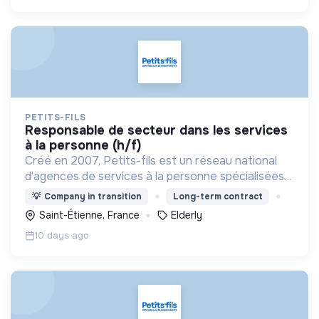
PETITS-FILS
responsable de secteur dans les services
à la personne (h/f)
Créé en 2007, Petits-fils est un réseau national
d'agences de services à la personne spécialisées
dans l'aide à domicile pour les personnes âgées.
💡
Company in transition
Long-term contract
Saint-Étienne, France
Elderly
10 days ago