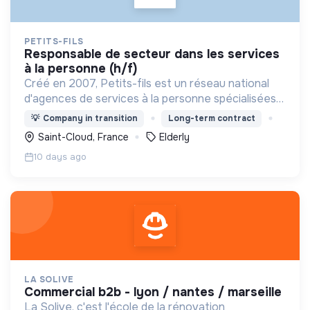
PETITS-FILS
responsable de secteur dans les services
à la personne (h/f)
Créé en 2007, Petits-fils est un réseau national
d'agences de services à la personne spécialisées
dans l'aide à domicile pour les personnes âgées.
💡
Company in transition
Long-term contract
Saint-Cloud, France
Elderly
10 days ago
LA SOLIVE
commercial b2b - lyon / nantes / marseille
La Solive, c'est l'école de la rénovation