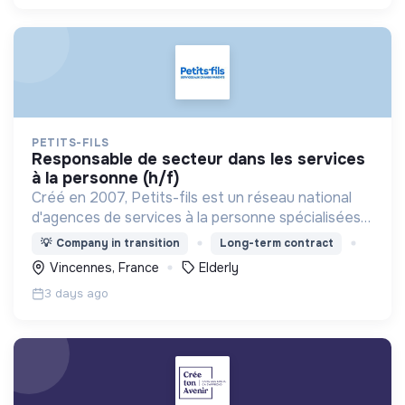
PETITS-FILS
responsable de secteur dans les services
à la personne (h/f)
Créé en 2007, Petits-fils est un réseau national
d'agences de services à la personne spécialisées
dans l'aide à domicile pour les personnes âgées.
💡
Company in transition
Long-term contract
Vincennes, France
Elderly
3 days ago