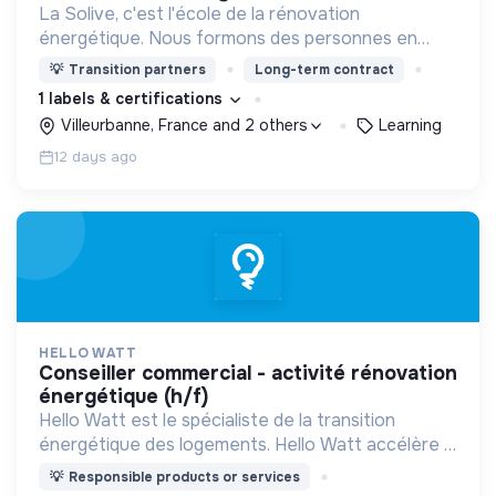
La Solive, c'est l'école de la rénovation
énergétique. Nous formons des personnes en
reconversion aux métiers de la rénovation
💡
Transition partners
Long-term contract
énergétique : chefs de projet, installateurs de
1 labels & certifications
pompe à chaleur, etc.
Villeurbanne, France and 2 others
Learning
12 days ago
HELLO WATT
conseiller commercial - activité rénovation
énergétique (h/f)
Hello Watt est le spécialiste de la transition
énergétique des logements. Hello Watt accélère la
transition énergétique en la rendant plus simple,
💡
Responsible products or services
plus intelligente et plus accessible.