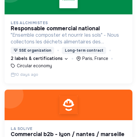
LES ALCHIMISTES
responsable commercial national
"Ensemble composter et nourrir les sols" - Nous
collectons les déchets alimentaires des
professionnels et des ménages et les valorisons
💡
SSE organization
Long-term contract
en compost
2 labels & certifications
Paris, France
Circular economy
10 days ago
LA SOLIVE
commercial b2b - lyon / nantes / marseille