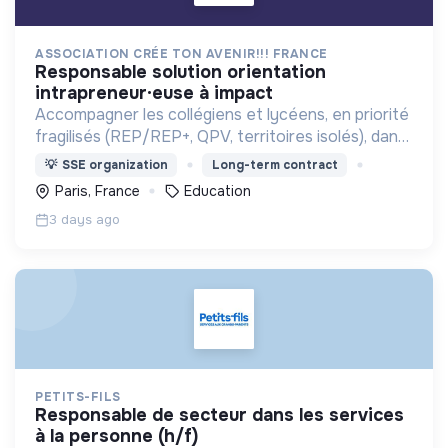
ASSOCIATION CRÉE TON AVENIR!!! FRANCE
responsable solution orientation
intrapreneur·euse à impact
Accompagner les collégiens et lycéens, en priorité
fragilisés (REP/REP+, QPV, territoires isolés), dans
la construction de leurs projets d’orientation.
💡
SSE organization
Long-term contract
Paris, France
Education
3 days ago
PETITS-FILS
responsable de secteur dans les services
à la personne (h/f)