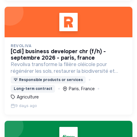
REVOLIVA
[cdi] business developer chr (f/h) -
septembre 2026 - paris, france
Revoliva transforme la filière oléicole pour
régénérer les sols, restaurer la biodiversité et
permettre la juste rémunération des producteurs.
💡
Responsible products or services
Paris, France
Long-term contract
Agriculture
9 days ago