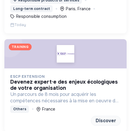
💡
Responsible products or services
Paris, France
Long-term contract
Responsible consumption
Today
TRAINING
ESCP EXTENSION
devenez expert·e des enjeux écologiques
de votre organisation
Un parcours de 8 mois pour acquérir les
compétences nécessaires à la mise en oeuvre de
la transition écologique et environnementale au
France
Others
sein des organisations.
Discover