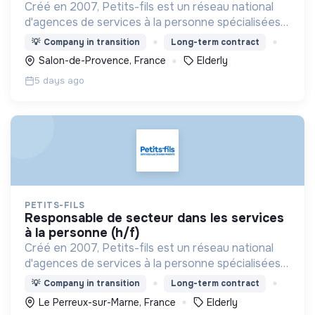
Créé en 2007, Petits-fils est un réseau national
d'agences de services à la personne spécialisées
dans l'aide à domicile pour les personnes âgées.
💡
Company in transition
Long-term contract
Salon-de-Provence, France
Elderly
5 days ago
PETITS-FILS
responsable de secteur dans les services
à la personne (h/f)
Créé en 2007, Petits-fils est un réseau national
d'agences de services à la personne spécialisées
dans l'aide à domicile pour les personnes âgées.
💡
Company in transition
Long-term contract
Le Perreux-sur-Marne, France
Elderly