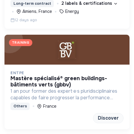
2 labels & certifications
Long-term contract
Amiens, France
Energy
12 days ago
TRAINING
ENTPE
mastère spécialisé® green buildings-
bâtiments verts (gbbv)
1 an pour former des expert·e·s pluridisciplinaires
capables de faire progresser la performance
globale des constructions
France
Others
Discover