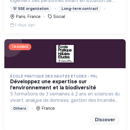
logement des personnes vivant en situation de
grande précarité et d'habitat indigne ou précaire
💡
SSE organization
Long-term contract
(squats, bidonvilles, hôtels sociaux, etc.) en IDF.
Paris, France
Social
3 days ago
TRAINING
ÉCOLE PRATIQUE DES HAUTES ÉTUDES - PSL
développez une expertise sur
l'environnement et la biodiversité
5 formations de 3 semaines à 2 ans en sciences du
vivant, analyse de données, gestion des incendies
et génétique du paysage.
France
Others
Discover