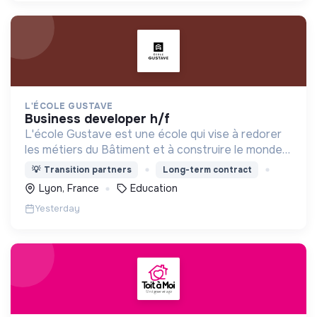
L'ÉCOLE GUSTAVE
business developer h/f
L'école Gustave est une école qui vise à redorer
les métiers du Bâtiment et à construire le monde
de demain. Notre ESS recrute ses apprenants en
💡
Transition partners
Long-term contract
fonction de leur motivation et non de leur diplôme.
Lyon, France
Education
Yesterday