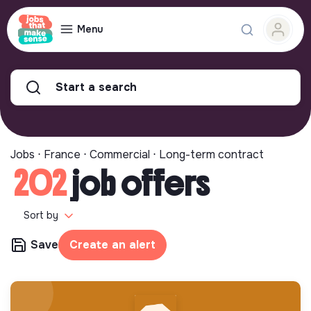
Menu
Start a search
Jobs ⋅ France ⋅ Commercial ⋅ Long-term contract
202
job offers
Sort by
Save
Create an alert