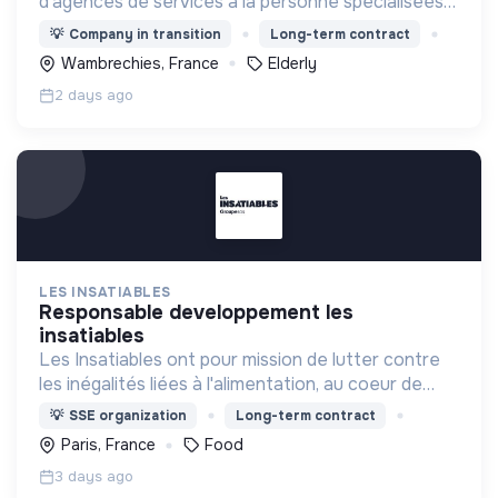
d'agences de services à la personne spécialisées
dans l'aide à domicile pour les personnes âgées.
💡
Company in transition
Long-term contract
Wambrechies, France
Elderly
2 days ago
LES INSATIABLES
responsable developpement les
insatiables
Les Insatiables ont pour mission de lutter contre
les inégalités liées à l'alimentation, au coeur de
tous les territoires.
💡
SSE organization
Long-term contract
Paris, France
Food
3 days ago