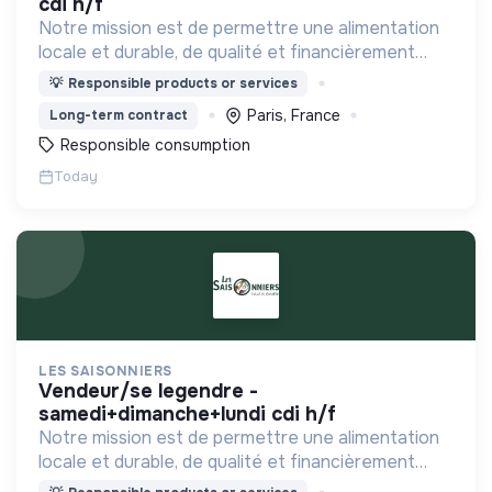
cdi h/f
Notre mission est de permettre une alimentation
locale et durable, de qualité et financièrement
abordable.
💡
Responsible products or services
Paris, France
Long-term contract
Responsible consumption
Today
LES SAISONNIERS
vendeur/se legendre -
samedi+dimanche+lundi cdi h/f
Notre mission est de permettre une alimentation
locale et durable, de qualité et financièrement
abordable.