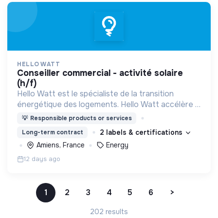
HELLO WATT
conseiller commercial - activité solaire
(h/f)
Hello Watt est le spécialiste de la transition
énergétique des logements. Hello Watt accélère la
transition énergétique en la rendant plus simple,
💡
Responsible products or services
plus intelligente et plus accessible.
2 labels & certifications
Long-term contract
Amiens, France
Energy
12 days ago
1
2
3
4
5
6
>
202 results