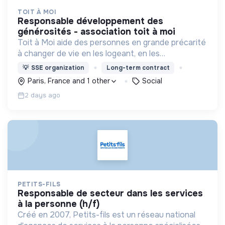
TOIT À MOI
responsable développement des
générosités - association toit à moi
Toit à Moi aide des personnes en grande précarité
à changer de vie en les logeant, en les
accompagnant pour résoudre leurs
💡
SSE organization
Long-term contract
problématiques, et en créant du lien social pour
Paris, France and 1 other
Social
sortir de l'exclusion.
2 days ago
PETITS-FILS
responsable de secteur dans les services
à la personne (h/f)
Créé en 2007, Petits-fils est un réseau national