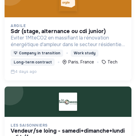
ARGILE
sdr (stage, alternance ou cdi junior)
Eviter 1MteCO2 en massifiant la rénovation
énergétique d'ampleur dans le secteur résidentiel,
grâce à l'IA
💡
Company in transition
Work study
Paris, France
Tech
Long-term contract
4 days ago
LES SAISONNIERS
vendeur/se loing - samedi+dimanche+lundi