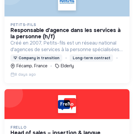
PETITS-FILS
responsable d'agence dans les services à
la personne (h/f)
Créé en 2007, Petits-fils est un réseau national
d'agences de services à la personne spécialisées
dans l'aide à domicile pour les personnes âgées.
💡
Company in transition
Long-term contract
Fécamp, France
Elderly
8 days ago
FRELLO
head of sales – insertion & langue