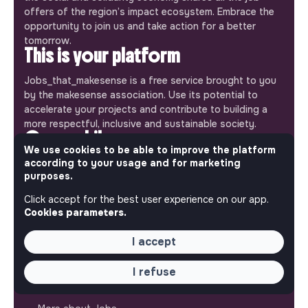
offers of the region’s impact ecosystem. Embrace the
opportunity to join us and take action for a better
tomorrow.
This is your platform
Jobs_that_makesense is a free service brought to you
by the makesense association. Use its potential to
accelerate your projects and contribute to building a
more respectful, inclusive and sustainable society.
Our mobile app
We use cookies to be able to improve the platform
according to your usage and for marketing
Get jobs that make sense on your phone so you never
purposes.
miss an opportunity.
Click accept for the best user experience on our app.
iPhone
Android
Cookies parameters.
I accept
I refuse
ABOUT