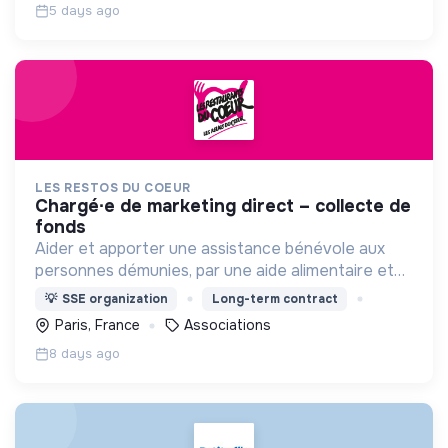
5 days ago
LES RESTOS DU COEUR
chargé∙e de marketing direct – collecte de
fonds
Aider et apporter une assistance bénévole aux
personnes démunies, par une aide alimentaire et
par toute action d'aide à la personne et à
💡
SSE organization
Long-term contract
l'insertion , contre la pauvreté sous toutes ses
Paris, France
Associations
formes.
8 days ago