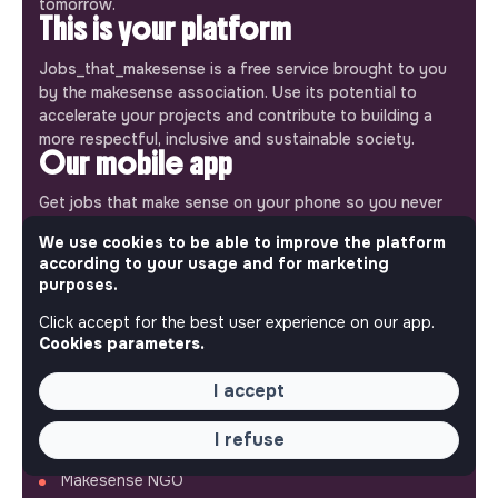
tomorrow.
This is your platform
Jobs_that_makesense is a free service brought to you
by the makesense association. Use its potential to
accelerate your projects and contribute to building a
more respectful, inclusive and sustainable society.
Our mobile app
Get jobs that make sense on your phone so you never
miss an opportunity.
We use cookies to be able to improve the platform
according to your usage and for marketing
iPhone
Android
purposes.
Click accept for the best user experience on our app.
Cookies parameters.
I accept
ABOUT
I refuse
More about Jobs
Our mission and impact
Makesense NGO