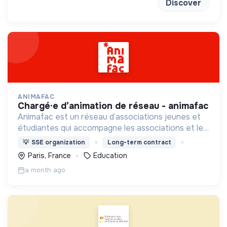
l’environnement.
Discover
ANIMAFAC
chargé·e d’animation de réseau - animafac
Animafac est un réseau d’associations jeunes et
étudiantes qui accompagne les associations et les
individus qui les composent dans la réalisation de
💡
SSE organization
Long-term contract
leurs projets et leur parcours d’engagement.
Paris, France
Education
a month ago