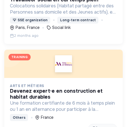
Colocations solidaires (Habitat partagé entre des
Personnes sans domicile et des Jeunes actifs), en
région parisienne
💡
SSE organization
Long-term contract
Paris, France
Social link
2 months ago
TRAINING
ARTS ET MÉTIERS
devenez expert·e en construction et
habitat durables
Une formation certifiante de 6 mois à temps plein
ou 1 an en alternance pour participer à la
conception et à la rénovation de bâtiments
France
Others
économes en énergie et respectueux de