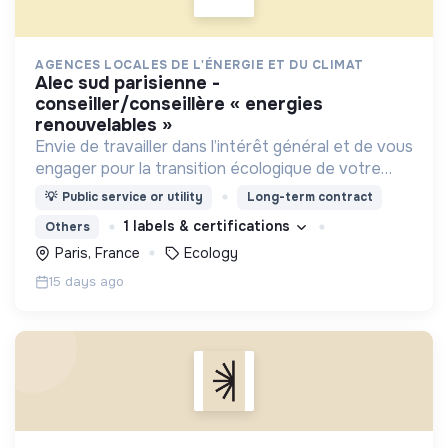
AGENCES LOCALES DE L'ÉNERGIE ET DU CLIMAT
alec sud parisienne -
conseiller/conseillère « energies
renouvelables »
Envie de travailler dans l’intérêt général et de vous
engager pour la transition écologique de votre
territoire ? Les Agences Locales de l’Énergie et du
💡
Public service or utility
Long-term contract
Climat sont faites pour vous !
1 labels & certifications
Others
Paris, France
Ecology
15 days ago