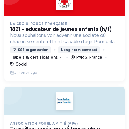
LA CROIX-ROUGE FRANÇAISE
1891 - educateur de jeunes enfants (h/f)
Nous souhaitons voir advenir une société où
chacun se sente utile et capable d’agir. Pour cela,
nous proposons des moyens et des lieux
💡
SSE organization
Long-term contract
d’engagement innovants et adaptés à tous.
1 labels & certifications
PARIS, France
Social
a month ago
ASSOCIATION POURL'AMITIÉ (APA)
travailleur social en cdi temps plein