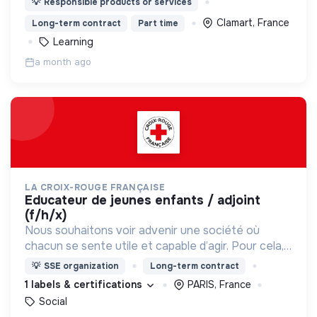
💡
Responsible products or services
sens à leurs apprentissages
Clamart, France
Long-term contract
Part time
Learning
a month ago
LA CROIX-ROUGE FRANÇAISE
educateur de jeunes enfants / adjoint
(f/h/x)
Nous souhaitons voir advenir une société où
chacun se sente utile et capable d’agir. Pour cela,
nous proposons des moyens et des lieux
💡
SSE organization
Long-term contract
d’engagement innovants et adaptés à tous.
1 labels & certifications
PARIS, France
Social