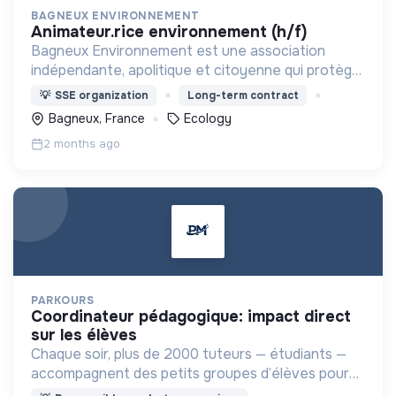
BAGNEUX ENVIRONNEMENT
animateur.rice environnement (h/f)
Bagneux Environnement est une association
indépendante, apolitique et citoyenne qui protège
l’environnement à l’échelle locale en proposant
💡
SSE organization
Long-term contract
des solutions pratiques.
Bagneux, France
Ecology
2 months ago
PARKOURS
coordinateur pédagogique: impact direct
sur les élèves
Chaque soir, plus de 2000 tuteurs — étudiants —
accompagnent des petits groupes d’élèves pour
les aider à progresser, s’épanouir et redonner du