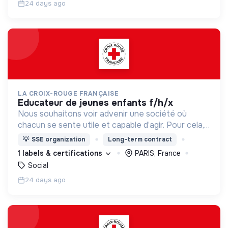
24 days ago
LA CROIX-ROUGE FRANÇAISE
educateur de jeunes enfants f/h/x
Nous souhaitons voir advenir une société où
chacun se sente utile et capable d’agir. Pour cela,
nous proposons des moyens et des lieux
💡
SSE organization
Long-term contract
d’engagement innovants et adaptés à tous.
1 labels & certifications
PARIS, France
Social
24 days ago