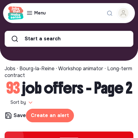
Menu
Start a search
Jobs ⋅ Bourg-la-Reine ⋅ Workshop animator ⋅ Long-term
contract
93
job offers - Page 2
Sort by
Save
Create an alert