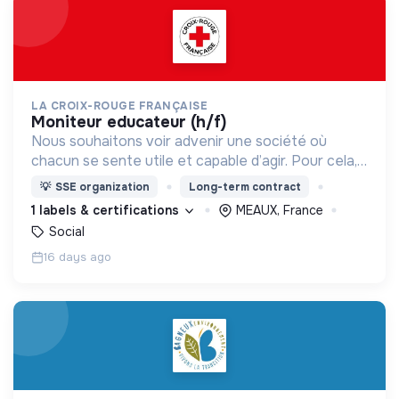
LA CROIX-ROUGE FRANÇAISE
moniteur educateur (h/f)
Nous souhaitons voir advenir une société où
chacun se sente utile et capable d’agir. Pour cela,
nous proposons des moyens et des lieux
💡
SSE organization
Long-term contract
d’engagement innovants et adaptés à tous.
1 labels & certifications
MEAUX, France
Social
16 days ago