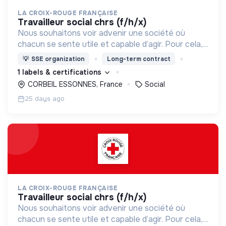
LA CROIX-ROUGE FRANÇAISE
travailleur social chrs (f/h/x)
Nous souhaitons voir advenir une société où
chacun se sente utile et capable d’agir. Pour cela,
nous proposons des moyens et des lieux
💡
SSE organization
Long-term contract
d’engagement innovants et adaptés à tous.
1 labels & certifications
CORBEIL ESSONNES, France
Social
25 days ago
LA CROIX-ROUGE FRANÇAISE
travailleur social chrs (f/h/x)
Nous souhaitons voir advenir une société où
chacun se sente utile et capable d’agir. Pour cela,