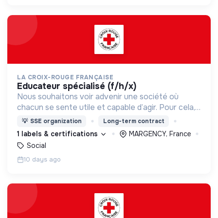
LA CROIX-ROUGE FRANÇAISE
educateur spécialisé (f/h/x)
Nous souhaitons voir advenir une société où
chacun se sente utile et capable d’agir. Pour cela,
nous proposons des moyens et des lieux
💡
SSE organization
Long-term contract
d’engagement innovants et adaptés à tous.
1 labels & certifications
MARGENCY, France
Social
10 days ago