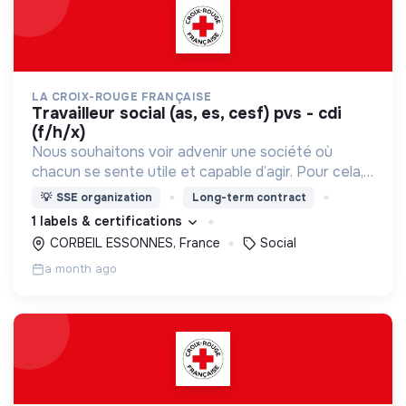
LA CROIX-ROUGE FRANÇAISE
travailleur social (as, es, cesf) pvs - cdi
(f/h/x)
Nous souhaitons voir advenir une société où
chacun se sente utile et capable d’agir. Pour cela,
nous proposons des moyens et des lieux
💡
SSE organization
Long-term contract
d’engagement innovants et adaptés à tous.
1 labels & certifications
CORBEIL ESSONNES, France
Social
a month ago