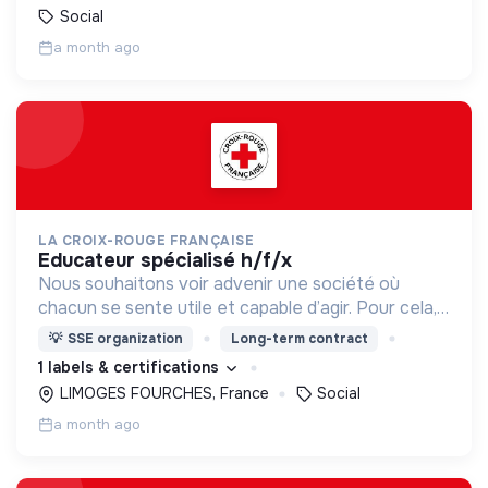
Social
a month ago
LA CROIX-ROUGE FRANÇAISE
educateur spécialisé h/f/x
Nous souhaitons voir advenir une société où
chacun se sente utile et capable d’agir. Pour cela,
nous proposons des moyens et des lieux
💡
SSE organization
Long-term contract
d’engagement innovants et adaptés à tous.
1 labels & certifications
LIMOGES FOURCHES, France
Social
a month ago