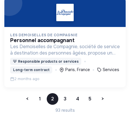
LES DEMOISELLES DE COMPAGNIE
personnel accompagnant
Les Demoiselles de Compagnie, société de service
à destination des personnes âgées, propose un
accompagnement haut de gamme et sur-mesure.
💡
Responsible products or services
Paris, France
Services
Long-term contract
2 months ago
<
1
2
3
4
5
>
93 results