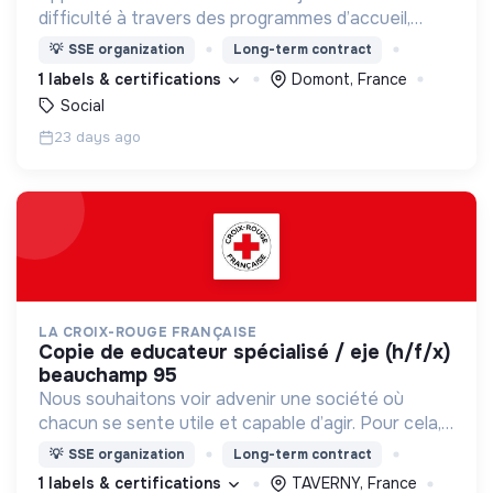
difficulté à travers des programmes d’accueil,
d’éducation, de formation et d’insertion pour leur
💡
SSE organization
Long-term contract
permettre de devenir des hommes et des femmes
1 labels & certifications
Domont, France
debout.
Social
23 days ago
LA CROIX-ROUGE FRANÇAISE
copie de educateur spécialisé / eje (h/f/x)
beauchamp 95
Nous souhaitons voir advenir une société où
chacun se sente utile et capable d’agir. Pour cela,
nous proposons des moyens et des lieux
💡
SSE organization
Long-term contract
d’engagement innovants et adaptés à tous.
1 labels & certifications
TAVERNY, France