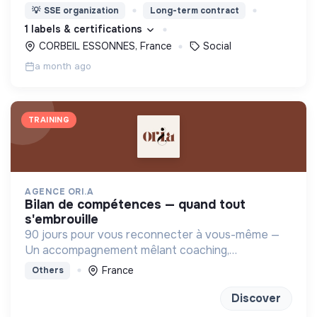
nous proposons des moyens et des lieux
💡
SSE organization
Long-term contract
d’engagement innovants et adaptés à tous.
1 labels & certifications
CORBEIL ESSONNES, France
Social
a month ago
TRAINING
AGENCE ORI.A
bilan de compétences — quand tout
s'embrouille
90 jours pour vous reconnecter à vous-même —
Un accompagnement mêlant coaching,
sophrologie et outils introspectifs pour (re)trouver
France
Others
un projet qui vous ressemble
Discover