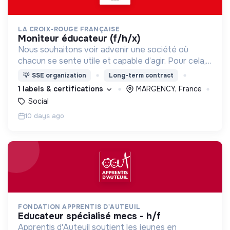
LA CROIX-ROUGE FRANÇAISE
moniteur éducateur (f/h/x)
Nous souhaitons voir advenir une société où
chacun se sente utile et capable d’agir. Pour cela,
nous proposons des moyens et des lieux
💡
SSE organization
Long-term contract
d’engagement innovants et adaptés à tous.
1 labels & certifications
MARGENCY, France
Social
10 days ago
FONDATION APPRENTIS D'AUTEUIL
educateur spécialisé mecs - h/f
Apprentis d'Auteuil soutient les jeunes en