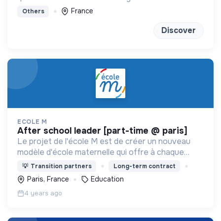
France
Others
Discover
ECOLE M
after school leader [part-time @ paris]
Le projet de l'école M est de créer un nouveau
modèle d'école maternelle qui offre à chaque
enfant une éducation personnalisée et qui
💡
Transition partners
Long-term contract
contribue à la réduction des inégalités scolaires.
Paris, France
Education
4 years ago