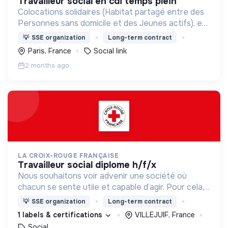
travailleur social en cdi temps plein
Colocations solidaires (Habitat partagé entre des
Personnes sans domicile et des Jeunes actifs), en
région parisienne
💡
SSE organization
Long-term contract
Paris, France
Social link
2 months ago
LA CROIX-ROUGE FRANÇAISE
travailleur social diplome h/f/x
Nous souhaitons voir advenir une société où
chacun se sente utile et capable d’agir. Pour cela,
nous proposons des moyens et des lieux
💡
SSE organization
Long-term contract
d’engagement innovants et adaptés à tous.
1 labels & certifications
VILLEJUIF, France
Social