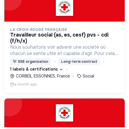
LA CROIX-ROUGE FRANÇAISE
travailleur social (as, es, cesf) pvs - cdi
(f/h/x)
Nous souhaitons voir advenir une société où
chacun se sente utile et capable d’agir. Pour cela,
nous proposons des moyens et des lieux
💡
SSE organization
Long-term contract
d’engagement innovants et adaptés à tous.
1 labels & certifications
CORBEIL ESSONNES, France
Social
a month ago