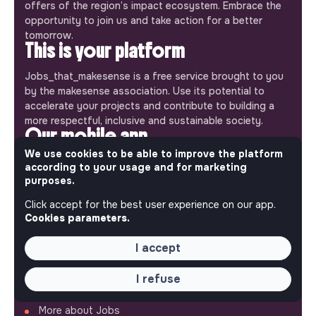
offers of the region’s impact ecosystem. Embrace the
opportunity to join us and take action for a better
tomorrow.
This is your platform
Jobs_that_makesense is a free service brought to you
by the makesense association. Use its potential to
accelerate your projects and contribute to building a
more respectful, inclusive and sustainable society.
Our mobile app
We use cookies to be able to improve the platform
Get jobs that make sense on your phone so you never
according to your usage and for marketing
miss an opportunity.
purposes.
Click accept for the best user experience on our app.
iPhone
Android
Cookies parameters.
I accept
I refuse
ABOUT
More about Jobs