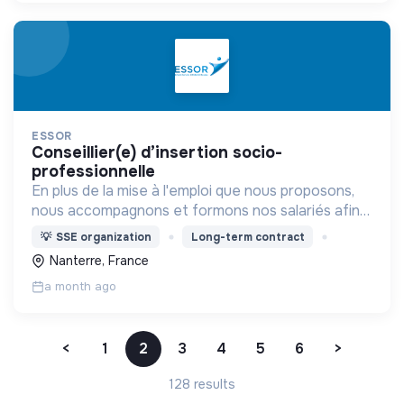
ESSOR
conseillier(e) d’insertion socio-
professionnelle
En plus de la mise à l'emploi que nous proposons,
nous accompagnons et formons nos salariés afin
de les aider à trouver un emploi durable en dehors
💡
SSE organization
Long-term contract
de notre structure.
Nanterre, France
a month ago
<
1
2
3
4
5
6
>
128 results