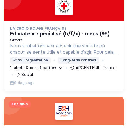
LA CROIX-ROUGE FRANÇAISE
educateur spécialisé (h/f/x) - mecs (95)
seve
Nous souhaitons voir advenir une société où
chacun se sente utile et capable d’agir. Pour cela,
nous proposons des moyens et des lieux
💡
SSE organization
Long-term contract
d’engagement innovants et adaptés à tous.
1 labels & certifications
ARGENTEUIL, France
Social
9 days ago
TRAINING