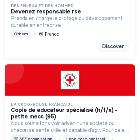
DES ENJEUX ET DES HOMMES
devenez responsable rse
Prends en charge le pilotage du développement
durable en entreprise
France
Others
Discover
LA CROIX-ROUGE FRANÇAISE
copie de educateur spécialisé (h/f/x) -
petite mecs (95)
Nous souhaitons voir advenir une société où
chacun se sente utile et capable d’agir. Pour cela,
nous proposons des moyens et des lieux
💡
SSE organization
Long-term contract