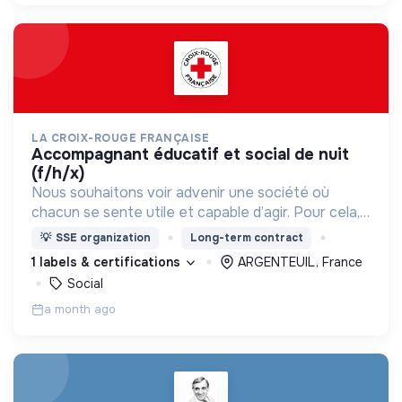
LA CROIX-ROUGE FRANÇAISE
accompagnant éducatif et social de nuit
(f/h/x)
Nous souhaitons voir advenir une société où
chacun se sente utile et capable d’agir. Pour cela,
nous proposons des moyens et des lieux
💡
SSE organization
Long-term contract
d’engagement innovants et adaptés à tous.
1 labels & certifications
ARGENTEUIL, France
Social
a month ago