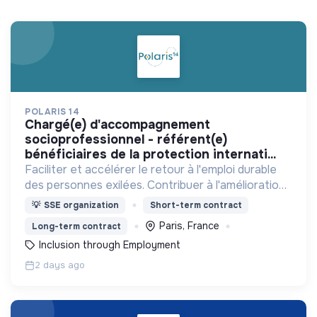
POLARIS 14
chargé(e) d'accompagnement
socioprofessionnel - référent(e)
bénéficiaires de la protection internati...
Faciliter et accélérer le retour à l'emploi durable
des personnes exilées. Contribuer à l'amélioration
de la santé mentale de notre public. Créer du lien
💡
SSE organization
Short-term contract
social avec la société d'accueil.
Paris, France
Long-term contract
Inclusion through Employment
2 days ago