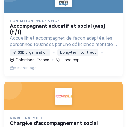
FONDATION PERCE NEIGE
accompagnant éducatif et social (aes)
(h/f)
Accueillir et accompagner, de façon adaptée, les
personnes touchées par une déficience mentale,
un handicap physique ou psychique
💡
SSE organization
Long-term contract
Colombes, France
Handicap
a month ago
VIVRE ENSEMBLE
chargé.e d'accompagnement social