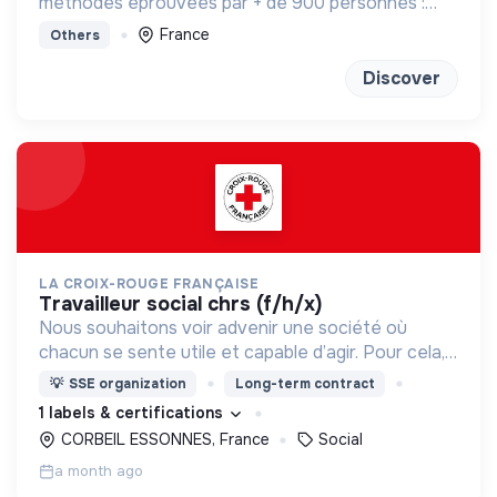
méthodes éprouvées par + de 900 personnes :
bilan de competences, enneagramme et
France
Others
méditation
Discover
LA CROIX-ROUGE FRANÇAISE
travailleur social chrs (f/h/x)
Nous souhaitons voir advenir une société où
chacun se sente utile et capable d’agir. Pour cela,
nous proposons des moyens et des lieux
💡
SSE organization
Long-term contract
d’engagement innovants et adaptés à tous.
1 labels & certifications
CORBEIL ESSONNES, France
Social
a month ago