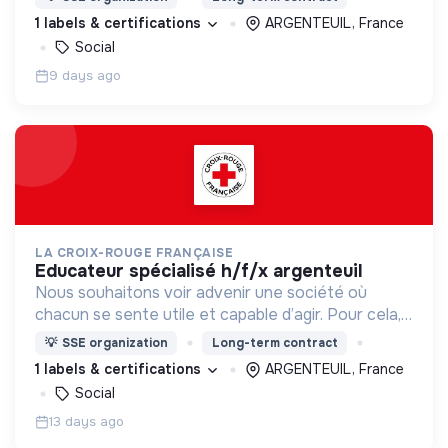
d’engagement innovants et adaptés à tous.
1 labels & certifications
ARGENTEUIL, France
Social
9 days ago
LA CROIX-ROUGE FRANÇAISE
educateur spécialisé h/f/x argenteuil
Nous souhaitons voir advenir une société où
chacun se sente utile et capable d’agir. Pour cela,
nous proposons des moyens et des lieux
💡
SSE organization
Long-term contract
d’engagement innovants et adaptés à tous.
1 labels & certifications
ARGENTEUIL, France
Social
13 days ago