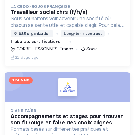
LA CROIX-ROUGE FRANÇAISE
travailleur social chrs (f/h/x)
Nous souhaitons voir advenir une société où
chacun se sente utile et capable d’agir. Pour cela,
nous proposons des moyens et des lieux
💡
SSE organization
Long-term contract
d’engagement innovants et adaptés à tous.
1 labels & certifications
CORBEIL ESSONNES, France
Social
22 days ago
TRAINING
DIANE TAÏEB
accompagnements et stages pour trouver
son fil rouge et faire des choix alignés
Formats basés sur différentes pratiques et