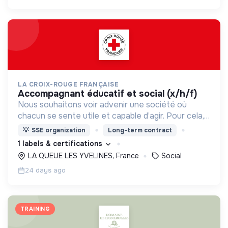
LA CROIX-ROUGE FRANÇAISE
accompagnant éducatif et social (x/h/f)
Nous souhaitons voir advenir une société où
chacun se sente utile et capable d’agir. Pour cela,
nous proposons des moyens et des lieux
💡
SSE organization
Long-term contract
d’engagement innovants et adaptés à tous.
1 labels & certifications
LA QUEUE LES YVELINES, France
Social
24 days ago
TRAINING