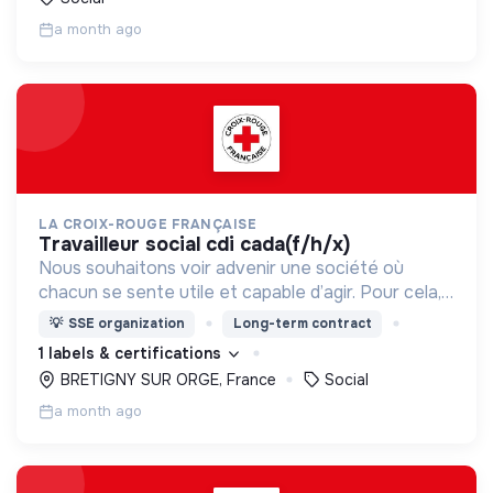
a month ago
LA CROIX-ROUGE FRANÇAISE
travailleur social cdi cada(f/h/x)
Nous souhaitons voir advenir une société où
chacun se sente utile et capable d’agir. Pour cela,
nous proposons des moyens et des lieux
💡
SSE organization
Long-term contract
d’engagement innovants et adaptés à tous.
1 labels & certifications
BRETIGNY SUR ORGE, France
Social
a month ago