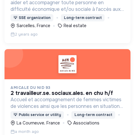
aider et accompagner toute personne en
difficulté économique et/ou sociale à l'accès aux
droits et à l'information relatifs au logement, à
💡
SSE organization
Long-term contract
l'insertion sociale et professionnelle
Sarcelles, France
Real estate
2 years ago
AMICALE DU NID 93
2 travailleur.se. sociaux.ales. en chu h/f
Accueil et accompagnement de femmes victimes
de violences ainsi que les personnes en situation
de grande précarité, dans une démarche fondée
💡
Public service or utility
Long-term contract
sur le respect, la solidarité et l’inclusion.
La Courneuve, France
Associations
a month ago