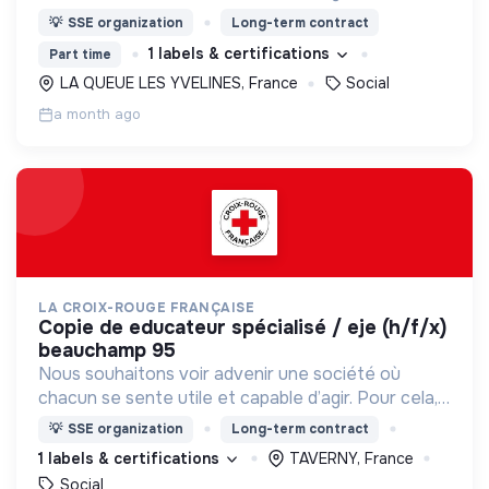
nous proposons des moyens et des lieux
💡
SSE organization
Long-term contract
d’engagement innovants et adaptés à tous.
1 labels & certifications
Part time
LA QUEUE LES YVELINES, France
Social
a month ago
LA CROIX-ROUGE FRANÇAISE
copie de educateur spécialisé / eje (h/f/x)
beauchamp 95
Nous souhaitons voir advenir une société où
chacun se sente utile et capable d’agir. Pour cela,
nous proposons des moyens et des lieux
💡
SSE organization
Long-term contract
d’engagement innovants et adaptés à tous.
1 labels & certifications
TAVERNY, France
Social