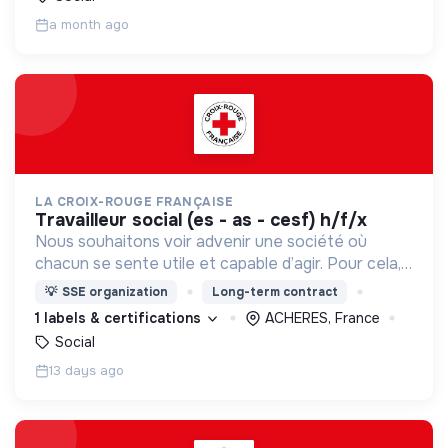
a month ago
LA CROIX-ROUGE FRANÇAISE
travailleur social (es - as - cesf) h/f/x
Nous souhaitons voir advenir une société où
chacun se sente utile et capable d’agir. Pour cela,
nous proposons des moyens et des lieux
💡
SSE organization
Long-term contract
d’engagement innovants et adaptés à tous.
1 labels & certifications
ACHERES, France
Social
13 days ago