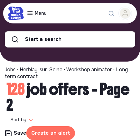
Menu
Start a search
Jobs ⋅ Herblay-sur-Seine ⋅ Workshop animator ⋅ Long-
term contract
128
job offers - Page
2
Sort by
Save
Create an alert