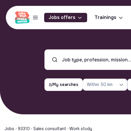
Jobs offers
Trainings
My searches
Within
50 km
Jobs ⋅ 93310 ⋅ Sales consultant ⋅ Work study