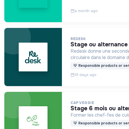
a month ago
REDESK
stage ou alternance
Redesk donne une seconde v
circulaire dans le domaine d
💡
Responsible products or ser
19 days ago
CAP VEGGIE
stage 6 mois ou al
Former les chef-fes de cuis
💡
Responsible products or ser