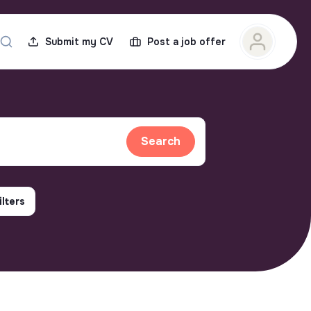
Submit my CV
Post a job offer
Search
ilters