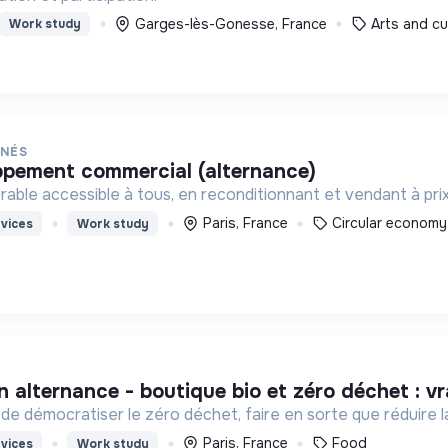
Garges-lès-Gonesse, France
Arts and cu
Work study
NNÉS
oppement commercial (alternance)
rable accessible à tous, en reconditionnant et vendant à prix
Paris, France
Circular economy
vices
Work study
 en alternance - boutique bio et zéro déchet : v
 de démocratiser le zéro déchet, faire en sorte que réduire la
Paris, France
Food
vices
Work study