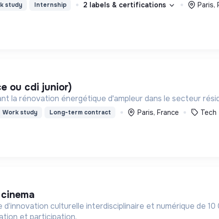
2 labels & certifications
Paris,
k study
Internship
ce ou cdi junior)
t la rénovation énergétique d'ampleur dans le secteur résiden
Paris, France
Tech
Work study
Long-term contract
t cinema
’innovation culturelle interdisciplinaire et numérique de 10 
tion et participation.