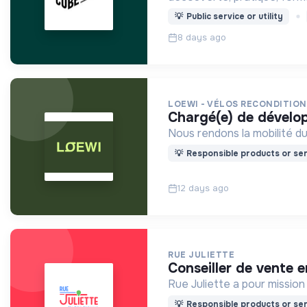
💡
Public service or utility
8 days ago
LOEWI - VÉLOS RECONDITIO
chargé(e) de dével
Nous rendons la mobilité du
💡
Responsible products or ser
12 days ago
RUE JULIETTE
conseiller de vente
Rue Juliette a pour mission
💡
Responsible products or ser