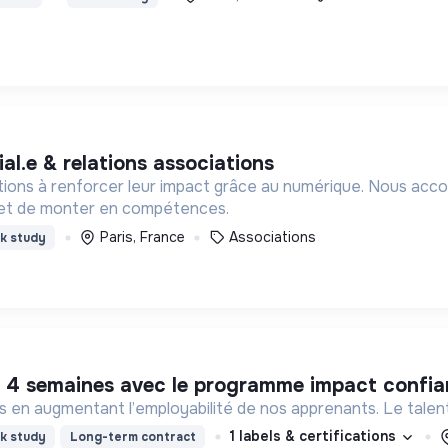
al.e & relations associations
ations à renforcer leur impact grâce au numérique. Nous ac
 et de monter en compétences.
Paris, France
Associations
k study
n 4 semaines avec le programme impact confia
en augmentant l’employabilité de nos apprenants. Le talent e
1 labels & certifications
k study
Long-term contract