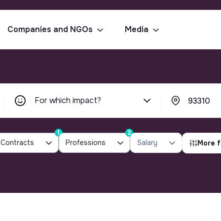
Companies and NGOs
Media
For which impact?
1
2
Contracts
Professions
Salary
More f