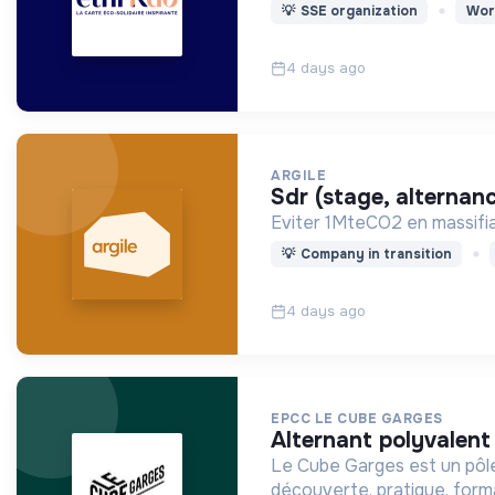
💡
SSE organization
Wor
4 days ago
ARGILE
sdr (stage, alternan
Eviter 1MteCO2 en massifian
💡
Company in transition
4 days ago
EPCC LE CUBE GARGES
alternant polyvalen
Le Cube Garges est un pôle d
découverte, pratique, forma