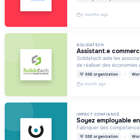
2 months ago
SOLIDATECH
assistant.e commerci
Solidatech aide les associ
de réaliser des économies
💡
SSE organization
Wor
a month ago
IMPACT CONFIANCE
soyez employable e
Fabriquer des compétences 
💡
SSE organization
Wor