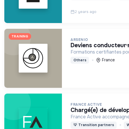
2 years ago
TRAINING
ARSENIO
deviens conducteur·
Formations certifiantes pour
France
Others
FRANCE ACTIVE
chargé(e) de dével
France Active accompagne l
💡
Transition partners
W