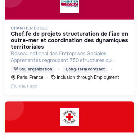
CHANTIER ÉCOLE
chef.fe de projets structuration de l’iae en
outre-mer et coordination des dynamiques
territoriales
Réseau national des Entreprises Sociales
Apprenantes regroupant 750 structures qui
mettent en œuvre une démarche
💡
SSE organization
Long-term contract
d'accompagnement et de formation de salariés en
Paris, France
Inclusion through Employment
parcours d’insertion.
8 days ago