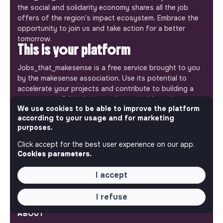
the social and solidarity economy shares all the job
offers of the region’s impact ecosystem. Embrace the
opportunity to join us and take action for a better
tomorrow.
This is your platform
Jobs_that_makesense is a free service brought to you
by the makesense association. Use its potential to
accelerate your projects and contribute to building a
more respectful, inclusive and sustainable society.
Our mobile app
We use cookies to be able to improve the platform
according to your usage and for marketing
Get jobs that make sense on your phone so you never
purposes.
miss an opportunity.
Click accept for the best user experience on our app.
Cookies parameters.
iPhone
Android
I accept
I refuse
ABOUT