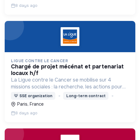
8 days ago
LIGUE CONTRE LE CANCER
chargé de projet mécénat et partenariat
locaux h/f
La Ligue contre le Cancer se mobilise sur 4
missions sociales : la recherche, les actions pour
les personnes malades, la prévention & promotion
💡
SSE organization
Long-term contract
du dépistage et l'étude & observatoire.
Paris, France
8 days ago