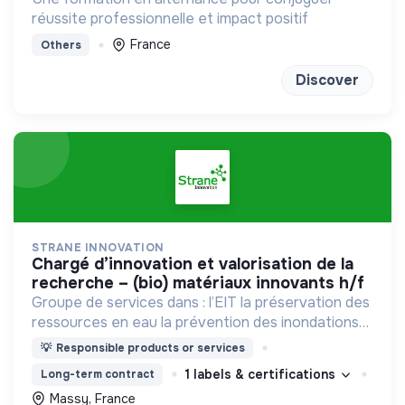
réussite professionnelle et impact positif
France
Others
Discover
STRANE INNOVATION
chargé d’innovation et valorisation de la
recherche – (bio) matériaux innovants h/f
Groupe de services dans : l’EIT la préservation des
ressources en eau la prévention des inondations
l’agriculture durable et les écosystèmes
💡
Responsible products or services
terrestres les sciences cognitives
1 labels & certifications
Long-term contract
Massy, France