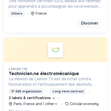
Une formation certifiée 100% dédiée aux femmes
pour apprendre à accompagner les reconversions
vers des métiers qui ont du sens.
France
Others
Discover
LEMON TRI
technicien.ne électromécanique
La mission de Lemon Tri est de lutter contre
l'incinération et l'enfouissement des déchets.
Adoptez les bons zestes à nos côtés !
💡
SSE organization
Long-term contract
2 labels & certifications
Paris, France and 1 other
Circular economy
3 days ago