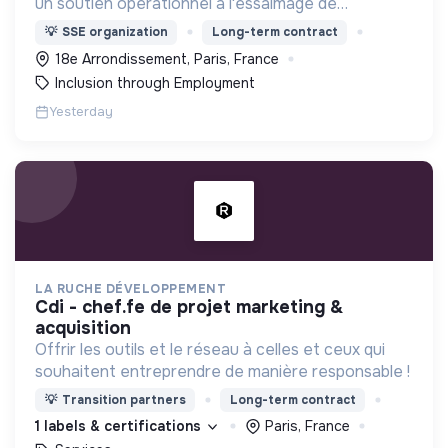
un soutien opérationnel à l'essaimage de
l’expérimentation "Territoires Zéro Chômeur de
💡
SSE organization
Long-term contract
Longue Durée" à Paris
18e Arrondissement, Paris, France
Inclusion through Employment
Yesterday
LA RUCHE DÉVELOPPEMENT
cdi - chef.fe de projet marketing &
acquisition
Offrir les outils et le réseau à celles et ceux qui
souhaitent entreprendre de manière responsable !
💡
Transition partners
Long-term contract
1 labels & certifications
Paris, France