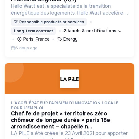
Hello Watt est le spécialiste de la transition
énergétique des logements. Hello Watt accélère la
transition énergétique en la rendant plus simple,
💡
Responsible products or services
plus intelligente et plus accessible.
2 labels & certifications
Long-term contract
Paris, France
Energy
6 days ago
L'ACCÉLÉRATEUR PARISIEN D'INNOVATION LOCALE
POUR L'EMPLOI
chef.fe de projet « territoires zéro
chômeur de longue durée » paris 18e
arrondissement – chapelle n...
LA PILE a été créée le 23 Avril 2021 pour apporter