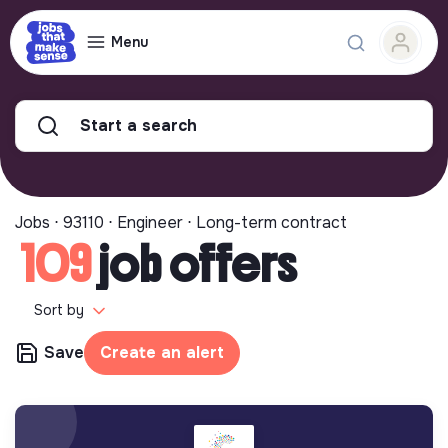
Menu
Start a search
Jobs ⋅ 93110 ⋅ Engineer ⋅ Long-term contract
109
job offers
Sort by
Save
Create an alert