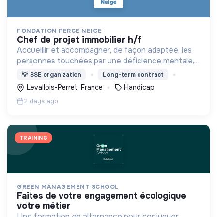
FONDATION PERCE NEIGE
chef de projet immobilier h/f
Accueillir et accompagner, de façon adaptée, les
personnes touchées par une déficience mentale,
un handicap physique ou psychique
💡
SSE organization
Long-term contract
Levallois-Perret, France
Handicap
2 days ago
TRAINING
GREEN MANAGEMENT SCHOOL
faites de votre engagement écologique
votre métier
Une formation en alternance pour conjuguer