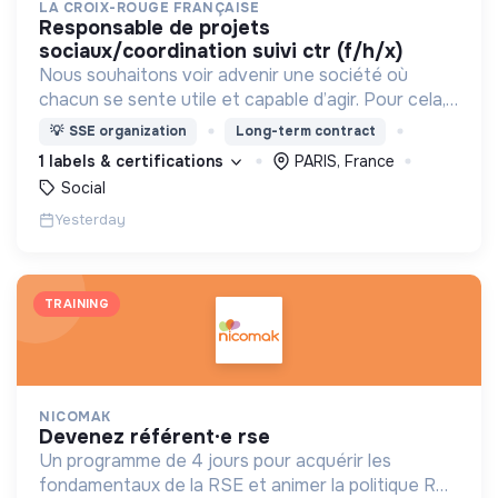
LA CROIX-ROUGE FRANÇAISE
responsable de projets
sociaux/coordination suivi ctr (f/h/x)
Nous souhaitons voir advenir une société où
chacun se sente utile et capable d’agir. Pour cela,
nous proposons des moyens et des lieux
💡
SSE organization
Long-term contract
d’engagement innovants et adaptés à tous.
1 labels & certifications
PARIS, France
Social
Yesterday
TRAINING
NICOMAK
devenez référent·e rse
Un programme de 4 jours pour acquérir les
fondamentaux de la RSE et animer la politique RSE