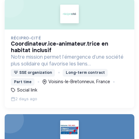
RÉCIPRO-CITÉ
coordinateur.ice-animateur.trice en
habitat inclusif
Notre mission permet l’émergence d’une société
plus solidaire qui favorise les liens
intergénérationnels pour accompagner le
💡
SSE organization
Long-term contract
vieillissement de la population et agir contre le
Voisins-le-Bretonneux, France
Part time
délitement du lien social
Social link
2 days ago