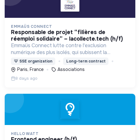
EMMAÜS CONNECT
responsable de projet “filières de
réemploi solidaire” – lacollecte.tech (h/f)
Emmaüs Connect lutte contre l'exclusion
numérique des plus isolés, qui subissent la
dématérialisation de la plupart des services du
💡
SSE organization
Long-term contract
quotidien.
Paris, France
Associations
8 days ago
HELLO WATT
frontend engineer (h/f)