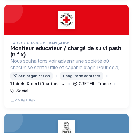
LA CROIX-ROUGE FRANÇAISE
moniteur educateur / chargé de suivi pash
(h f x)
Nous souhaitons voir advenir une société où
chacun se sente utile et capable d’agir. Pour cela,
nous proposons des moyens et des lieux
💡
SSE organization
Long-term contract
d’engagement innovants et adaptés à tous.
1 labels & certifications
CRETEIL, France
Social
5 days ago