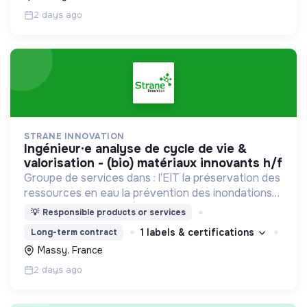
2 days ago
STRANE INNOVATION
ingénieur·e analyse de cycle de vie &
valorisation - (bio) matériaux innovants h/f
Groupe de services dans : l’EIT la préservation des
ressources en eau la prévention des inondations
l’agriculture durable et les écosystèmes
💡
Responsible products or services
terrestres les sciences cognitives
1 labels & certifications
Long-term contract
Massy, France
2 days ago