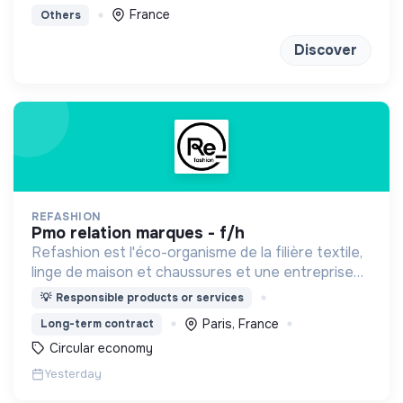
de son entreprise.
France
Others
Discover
REFASHION
pmo relation marques - f/h
Refashion est l'éco-organisme de la filière textile,
linge de maison et chaussures et une entreprise
privée à but non lucratif, agréée, depuis 2009, par
💡
Responsible products or services
le Ministère de la Transition écologique.
Paris, France
Long-term contract
Circular economy
Yesterday