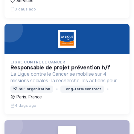
Services
3 days ago
LIGUE CONTRE LE CANCER
responsable de projet prévention h/f
La Ligue contre le Cancer se mobilise sur 4
missions sociales : la recherche, les actions pour
les personnes malades, la prévention & promotion
💡
SSE organization
Long-term contract
du dépistage et l'étude & observatoire.
Paris, France
4 days ago