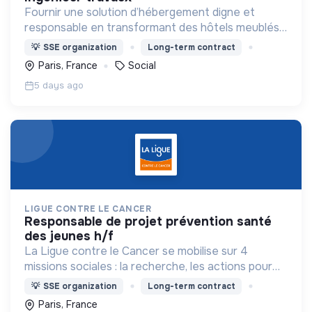
Fournir une solution d’hébergement digne et
responsable en transformant des hôtels meublés
pour les adapter à l'accueil de familles en situation
💡
SSE organization
Long-term contract
de précarité.
Paris, France
Social
5 days ago
LIGUE CONTRE LE CANCER
responsable de projet prévention santé
des jeunes h/f
La Ligue contre le Cancer se mobilise sur 4
missions sociales : la recherche, les actions pour
les personnes malades, la prévention & promotion
💡
SSE organization
Long-term contract
du dépistage et l'étude & observatoire.
Paris, France