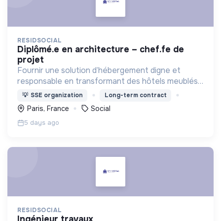
RESIDSOCIAL
diplômé.e en architecture – chef.fe de
projet
Fournir une solution d’hébergement digne et
responsable en transformant des hôtels meublés
pour les adapter à l'accueil de familles en situation
💡
SSE organization
Long-term contract
de précarité.
Paris, France
Social
5 days ago
RESIDSOCIAL
ingénieur travaux