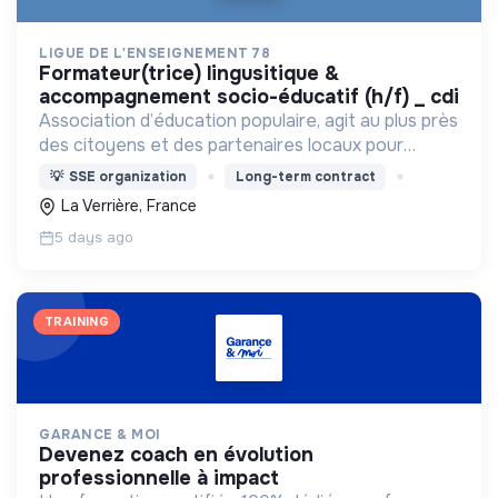
LIGUE DE L'ENSEIGNEMENT 78
formateur(trice) lingusitique &
accompagnement socio-éducatif (h/f) _ cdi
Association d’éducation populaire, agit au plus près
des citoyens et des partenaires locaux pour
promouvoir le lien social, agir pour l’éducation et la
💡
SSE organization
Long-term contract
citoyenneté et faire vivre la Laïcité.
La Verrière, France
5 days ago
TRAINING
GARANCE & MOI
devenez coach en évolution
professionnelle à impact