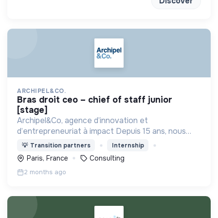
Discover
ARCHIPEL&CO.
bras droit ceo – chief of staff junior
[stage]
Archipel&Co, agence d’innovation et
d’entrepreneuriat à impact Depuis 15 ans, nous
accompagnons nos clients dans la conception et la
💡
Transition partners
Internship
mise en œuvre de leurs projets à impact.
Paris, France
Consulting
2 months ago