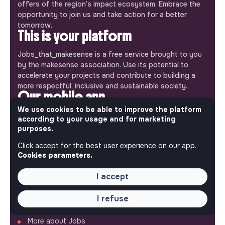
offers of the region’s impact ecosystem. Embrace the
opportunity to join us and take action for a better
tomorrow.
This is your platform
Jobs_that_makesense is a free service brought to you
by the makesense association. Use its potential to
accelerate your projects and contribute to building a
more respectful, inclusive and sustainable society.
Our mobile app
We use cookies to be able to improve the platform
Get jobs that make sense on your phone so you never
according to your usage and for marketing
miss an opportunity.
purposes.
Click accept for the best user experience on our app.
iPhone
Android
Cookies parameters.
I accept
I refuse
ABOUT
More about Jobs