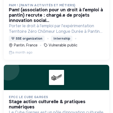
PAM ! (PANTIN ACTIVITÉS ET MÉTIERS)
pam! (association pour un droit à l’emploi à
pantin) recrute : chargé.e de projets
innovation social...
Porter le droit à l'emploi par l'expérimentation
Territoire Zéro Chômeur Longue Durée à Pantin
(Quartier des 4 Chemins) : créer des emplois
💡
SSE organization
Internship
dignes, durables et utiles au territoire
Pantin, France
Vulnerable public
a month ago
EPCC LE CUBE GARGES
stage action culturelle & pratiques
numériques
Le Cube Garges est un pôle d’innovation culturelle