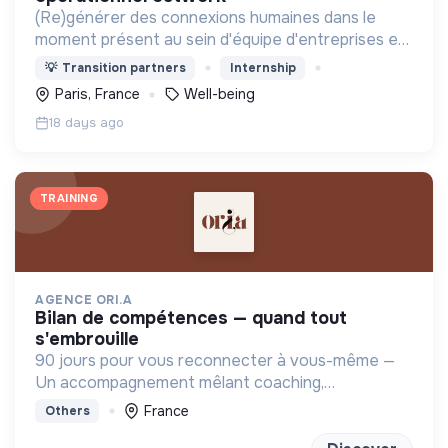
(Re)générer des connexions humaines dans le
moment présent au sein d'équipe d'entreprises en
proposant des expériences à fort impact humain
💡
Transition partners
Internship
et à faible impact environnemental.
Paris, France
Well-being
18 days ago
TRAINING
AGENCE ORI.A
bilan de compétences — quand tout
s'embrouille
90 jours pour vous reconnecter à vous-même —
Un accompagnement mêlant coaching,
sophrologie et outils introspectifs pour (re)trouver
France
Others
un projet qui vous ressemble