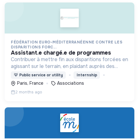
FÉDÉRATION EURO-MÉDITERRANÉENNE CONTRE LES
DISPARITIONS FORC...
assistant.e chargé.e de programmes
Contribuer à mettre fin aux disparitions forcées en
agissant sur le terrain, en plaidant auprès des
institutions internationales et en formant les
💡
Public service or utility
Internship
acteurs locaux.
Paris, France
Associations
2 months ago