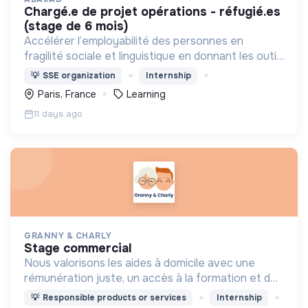
chargé.e de projet opérations - réfugié.es
(stage de 6 mois)
Accélérer l’employabilité des personnes en
fragilité sociale et linguistique en donnant les outils
de formation et en offrant un accompagnement,
💡
SSE organization
Internship
pour permettre leur autonomie.
Paris, France
Learning
11 days ago
GRANNY & CHARLY
stage commercial
Nous valorisons les aides à domicile avec une
rémunération juste, un accès à la formation et des
offres adaptées à leur emploi du temps.
💡
Responsible products or services
Internship