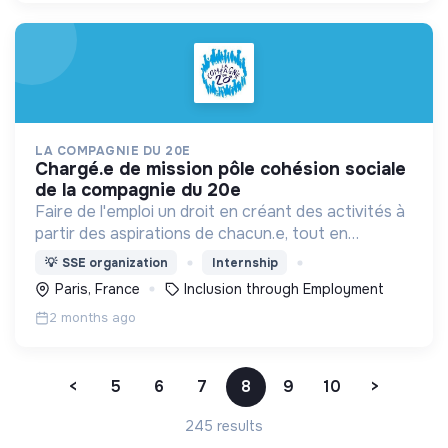
LA COMPAGNIE DU 20E
chargé.e de mission pôle cohésion sociale
de la compagnie du 20e
Faire de l'emploi un droit en créant des activités à
partir des aspirations de chacun.e, tout en
apportant des solutions innovantes aux besoins
💡
SSE organization
Internship
d'un territoire.
Paris, France
Inclusion through Employment
2 months ago
<
5
6
7
8
9
10
>
245 results