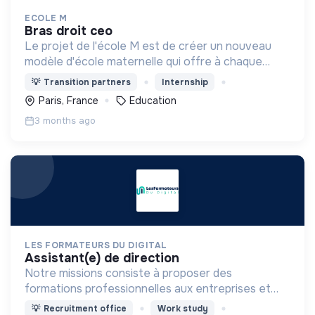
ECOLE M
bras droit ceo
Le projet de l'école M est de créer un nouveau
modèle d'école maternelle qui offre à chaque
enfant une éducation personnalisée et qui
💡
Transition partners
Internship
contribue à la réduction des inégalités scolaires.
Paris, France
Education
3 months ago
LES FORMATEURS DU DIGITAL
assistant(e) de direction
Notre missions consiste à proposer des
formations professionnelles aux entreprises et
aux indépendants dans le domaine du digital.
💡
Recruitment office
Work study