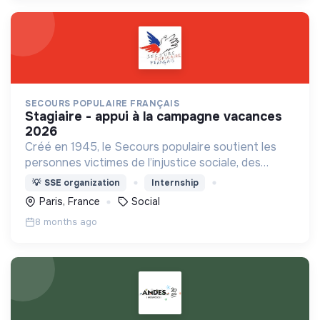
SECOURS POPULAIRE FRANÇAIS
stagiaire - appui à la campagne vacances
2026
Créé en 1945, le Secours populaire soutient les
personnes victimes de l’injustice sociale, des
calamités naturelles, de la misère, de la faim, du
💡
SSE organization
Internship
sous-développement, des conflits armés.
Paris, France
Social
8 months ago