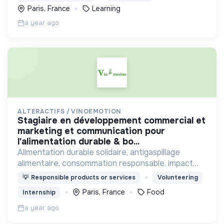
Paris, France
Learning
a year ago
ALTERACTIFS / VINOEMOTION
stagiaire en développement commercial et
marketing et communication pour
l'alimentation durable & bo...
Alimentation durable solidaire, antigaspillage
alimentaire, consommation responsable, impact
positif social et environnemental
💡
Responsible products or services
Volunteering
Paris, France
Food
Internship
a year ago