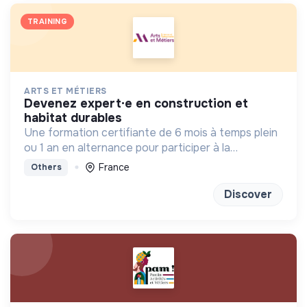
TRAINING
ARTS ET MÉTIERS
devenez expert·e en construction et
habitat durables
Une formation certifiante de 6 mois à temps plein
ou 1 an en alternance pour participer à la
conception et à la rénovation de bâtiments
France
Others
économes en énergie et respectueux de
l’environnement.
Discover