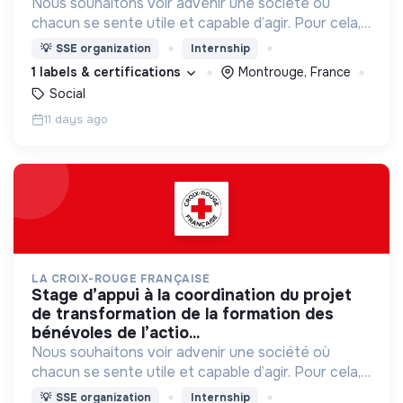
Nous souhaitons voir advenir une société où
chacun se sente utile et capable d’agir. Pour cela,
nous proposons des moyens et des lieux
💡
SSE organization
Internship
d’engagement innovants et adaptés à tous.
1 labels & certifications
Montrouge, France
Social
11 days ago
LA CROIX-ROUGE FRANÇAISE
stage d’appui à la coordination du projet
de transformation de la formation des
bénévoles de l’actio...
Nous souhaitons voir advenir une société où
chacun se sente utile et capable d’agir. Pour cela,
nous proposons des moyens et des lieux
💡
SSE organization
Internship