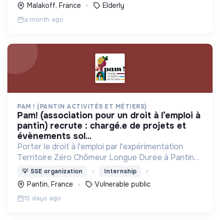
Malakoff, France
Elderly
a month ago
PAM ! (PANTIN ACTIVITÉS ET MÉTIERS)
pam! (association pour un droit à l’emploi à
pantin) recrute : chargé.e de projets et
évènements sol...
Porter le droit à l'emploi par l'expérimentation
Territoire Zéro Chômeur Longue Durée à Pantin
(Quartier des 4 Chemins) : créer des emplois
💡
SSE organization
Internship
dignes, durables et utiles au territoire
Pantin, France
Vulnerable public
15 days ago