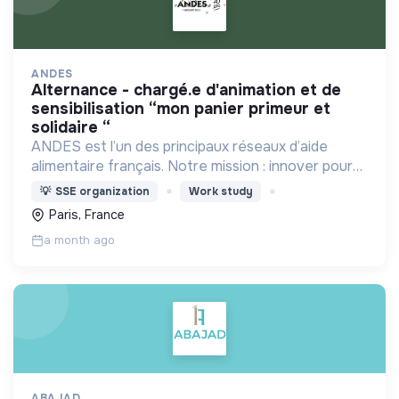
ANDES
alternance - chargé.e d'animation et de
sensibilisation “mon panier primeur et
solidaire “
ANDES est l’un des principaux réseaux d’aide
alimentaire français. Notre mission : innover pour
l’insertion durable autour d’une alimentation de
💡
SSE organization
Work study
qualité pour tous.
Paris, France
a month ago
ABAJAD