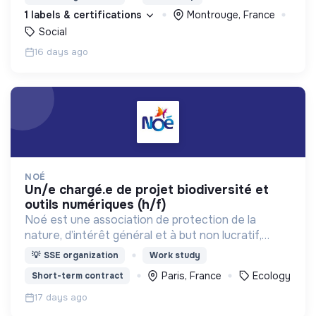
d’engagement innovants et adaptés à tous.
1 labels & certifications
Montrouge, France
Social
16 days ago
NOÉ
un/e chargé.e de projet biodiversité et
outils numériques (h/f)
Noé est une association de protection de la
nature, d’intérêt général et à but non lucratif,
créée en 2001. Elle déploie en France et à
💡
SSE organization
Work study
l’international des actions de sauvegarde de la
Paris, France
Ecology
Short-term contract
biodiversité.
17 days ago