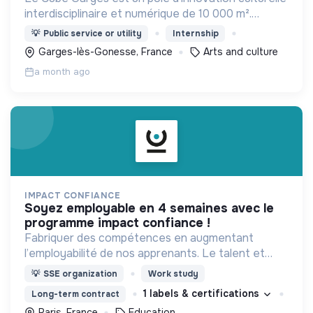
interdisciplinaire et numérique de 10 000 m².
Moteur du renouveau créatif, il allie découverte,
💡
Public service or utility
Internship
pratique, formation et participation.
Garges-lès-Gonesse, France
Arts and culture
a month ago
IMPACT CONFIANCE
soyez employable en 4 semaines avec le
programme impact confiance !
Fabriquer des compétences en augmentant
l’employabilité de nos apprenants. Le talent et
l’envie valent autant que le diplôme.
💡
SSE organization
Work study
1 labels & certifications
Long-term contract
Paris, France
Education