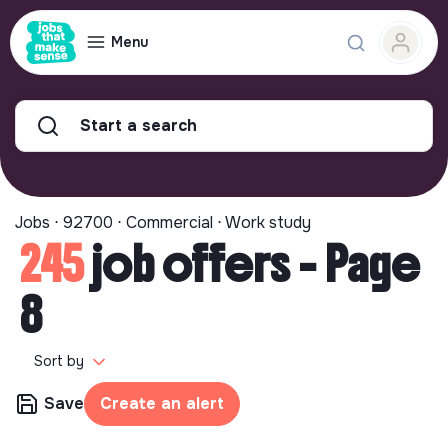
Menu
Start a search
Jobs ⋅ 92700 ⋅ Commercial ⋅ Work study
245
job offers - Page
8
Sort by
Save
Create an alert