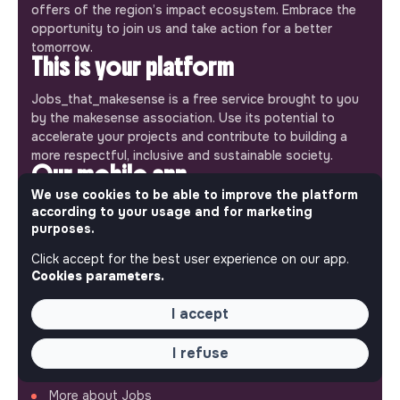
offers of the region’s impact ecosystem. Embrace the
opportunity to join us and take action for a better
tomorrow.
This is your platform
Jobs_that_makesense is a free service brought to you
by the makesense association. Use its potential to
accelerate your projects and contribute to building a
more respectful, inclusive and sustainable society.
Our mobile app
We use cookies to be able to improve the platform
Get jobs that make sense on your phone so you never
according to your usage and for marketing
miss an opportunity.
purposes.
Click accept for the best user experience on our app.
iPhone
Android
Cookies parameters.
I accept
I refuse
ABOUT
More about Jobs