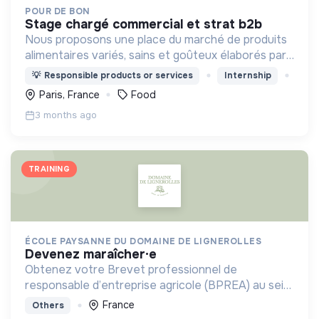
POUR DE BON
stage chargé commercial et strat b2b
Nous proposons une place du marché de produits
alimentaires variés, sains et goûteux élaborés par
des producteurs locaux dans le respect de leur
💡
Responsible products or services
Internship
terroir et de l’environnement.
Paris, France
Food
3 months ago
TRAINING
ÉCOLE PAYSANNE DU DOMAINE DE LIGNEROLLES
devenez maraîcher·e
Obtenez votre Brevet professionnel de
responsable d’entreprise agricole (BPREA) au sein
d'une ferme en maraîchage bio-intensive
France
Others