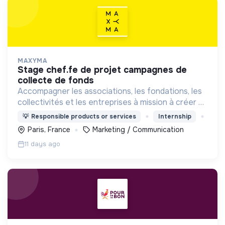
MAXYMA
stage chef.fe de projet campagnes de
collecte de fonds
Accompagner les associations, les fondations, les
collectivités et les entreprises à mission à créer et
animer leur communauté d’engagement, au
💡
Responsible products or services
Internship
service du bien commun.
Paris, France
Marketing / Communication
11 days ago