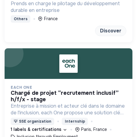
Prends en charge le pilotage du développement
durable en entreprise
France
Others
Discover
EACH ONE
chargé de projet “recrutement inclusif”
h/f/x - stage
Entreprise à mission et acteur clé dans le domaine
de l'inclusion, each One propose une solution clé
en main de recrutement et de formation dédiée
💡
SSE organization
Internship
aux personnes réfugiées et éloignées de l’emploi.
1 labels & certifications
Paris, France
Inclusion through Employment