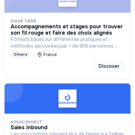
DIANE TAÏEB
accompagnements et stages pour trouver
son fil rouge et faire des choix alignés
Formats basés sur différentes pratiques et
méthodes éprouvées par + de 900 personnes :
bilan de competences, enneagramme et
France
Others
méditation
Discover
ASSOCONNECT
sales inbound
Les associations passent plus de temps sur l'admin