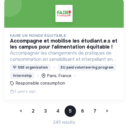
FAIRE UN MONDE ÉQUITABLE
accompagne et mobilise les étudiant.e.s et
les campus pour l'alimentation équitable !
Accompagner les changements de pratiques de
consommation en sensibilisant et interpellant en
France
💡
SSE organization
EU paid volunteering program
Paris, France
Internship
Responsible consumption
3 years ago
<
2
3
4
5
6
7
>
245 results