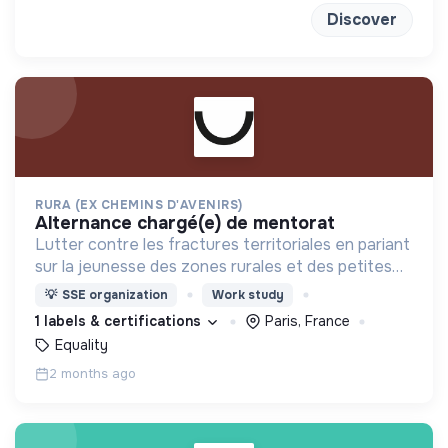
Discover
RURA (EX CHEMINS D'AVENIRS)
alternance chargé(e) de mentorat
Lutter contre les fractures territoriales en pariant
sur la jeunesse des zones rurales et des petites
villes
💡
SSE organization
Work study
1 labels & certifications
Paris, France
Equality
2 months ago