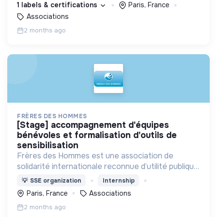
1 labels & certifications
Paris, France
associations de solidarité
Associations
2 months ago
FRÈRES DES HOMMES
[stage] accompagnement d'équipes
bénévoles et formalisation d'outils de
sensibilisation
Frères des Hommes est une association de
solidarité internationale reconnue d’utilité publique,
laïque et apolitique.
💡
SSE organization
Internship
Paris, France
Associations
2 months ago