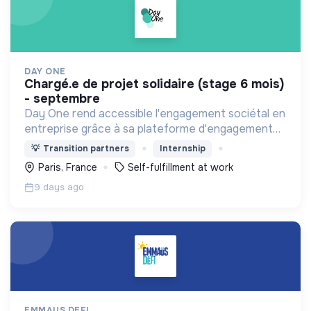
DAY ONE
chargé.e de projet solidaire (stage 6 mois)
- septembre
Day One rend accessible l'engagement sociétal en
entreprise grâce à sa plateforme d'engagement
solidaire regroupant des centaines d'associations
💡
Transition partners
Internship
et +1000 actions à impact social et
Paris, France
Self-fulfillment at work
environnemental !
9 days ago
EMMAUS DEFI