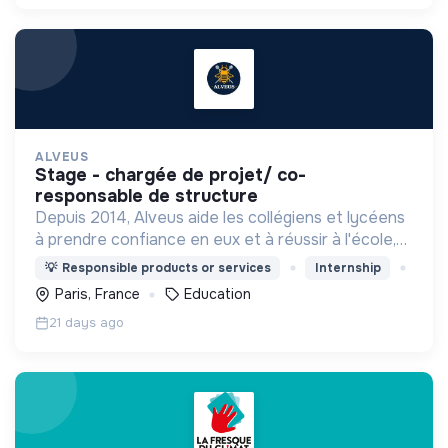
ALVEUS
stage - chargée de projet/ co-
responsable de structure
Depuis 2014, Alveus aide les collégiens et lycéens
à prendre confiance en eux et à réussir à l'école,
grâce à des espaces de co-learning chaleureux
💡
Responsible products or services
Internship
pour travailler !
Paris, France
Education
21 days ago