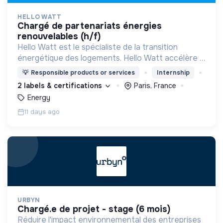
HELLO WATT
chargé de partenariats énergies
renouvelables (h/f)
Hello Watt est le spécialiste de la transition
énergétique des logements. Hello Watt accélère la
transition énergétique en la rendant plus simple,
💡
Responsible products or services
Internship
plus intelligente et plus accessible.
2 labels & certifications
Paris, France
Energy
11 days ago
URBYN
chargé.e de projet - stage (6 mois)
Réduire l'impact environnemental des entreprises