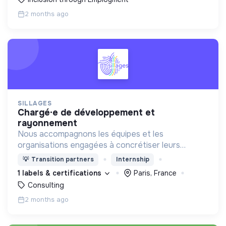
2 months ago
SILLAGES
chargé·e de développement et
rayonnement
Nous accompagnons les équipes et les
organisations engagées à concrétiser leurs
ambitions dans un juste équilibre entre sens,
💡
Transition partners
Internship
performance et relations humaines
1 labels & certifications
Paris, France
épanouissantes.
Consulting
2 months ago