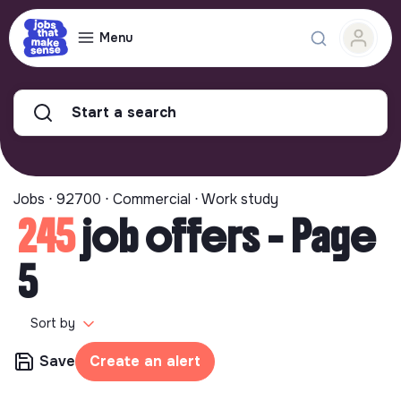
Menu
Start a search
Jobs ⋅ 92700 ⋅ Commercial ⋅ Work study
245
job offers - Page
5
Sort by
Save
Create an alert