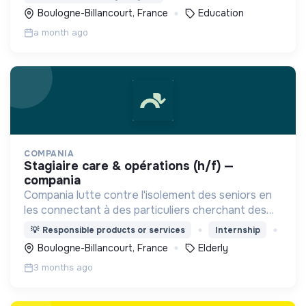
développement de l'enfant.
Boulogne-Billancourt, France
Education
a month ago
COMPANIA
stagiaire care & opérations (h/f) —
compania
Compania lutte contre l'isolement des seniors en
les connectant à des particuliers cherchant des
services du quotidien. Une plateforme qui recrée
💡
Responsible products or services
Internship
du lien intergénérationnel à chaque mission.
Boulogne-Billancourt, France
Elderly
3 months ago