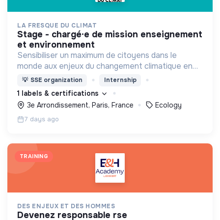
LA FRESQUE DU CLIMAT
stage - chargé·e de mission enseignement
et environnement
Sensibiliser un maximum de citoyens dans le
monde aux enjeux du changement climatique en
faisant grandir la communauté des fresqueur.e.s
💡
SSE organization
Internship
(aka les supers animateurs de la Fresque du
1 labels & certifications
Climat).
3e Arrondissement, Paris, France
Ecology
7 days ago
TRAINING
DES ENJEUX ET DES HOMMES
devenez responsable rse