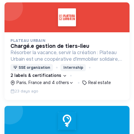
PLATEAU URBAIN
chargé.e gestion de tiers-lieu
Résorber la vacance, servir la création : Plateau
Urbain est une coopérative d'immobilier solidaire,
spécialisée dans le montage et la gestion
💡
SSE organization
Internship
d'occupations temporaires de bâtiments vacants
2 labels & certifications
Paris, France and 4 others
Real estate
23 days ago