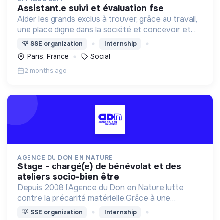
assistant.e suivi et évaluation fse
Aider les grands exclus à trouver, grâce au travail,
une place digne dans la société et concevoir et
déployer un ensemble d’actions cohérentes pour
💡
SSE organization
Internship
lutter contre l’exclusion.
Paris, France
Social
2 months ago
AGENCE DU DON EN NATURE
stage - chargé(e) de bénévolat et des
ateliers socio-bien être
Depuis 2008 l’Agence du Don en Nature lutte
contre la précarité matérielle.Grâce à une
logistique unique, elle collecte, stocke et
💡
SSE organization
Internship
redistribue des produits essentiels à 1500