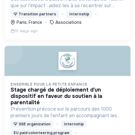
que sur l'Impact : aidez-les à se recentrer sur
l'essentiel !
💡
Transition partners
Internship
Paris, France
Associations
10 days ago
ENSEMBLE POUR LA PETITE ENFANCE
stage chargé de déploiement d'un
dispositif en faveur du soutien à la
parentalité
Prévention précoce sur le parcours des 1000
premiers jours de l'enfant en accompagnant les
professionnels et parents pour développer des
💡
SSE organization
Internship
pratiques éducatives favorables au
EU paid volunteering program