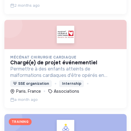
2 months ago
MÉCÉNAT CHIRURGIE CARDIAQUE
chargé(e) de projet événementiel
Permettre à des enfants atteints de
malformations cardiaques d'être opérés en
France, en Suisse ou en Belgique lorsque cela est
💡
SSE organization
Internship
impossible dans leur pays faute de moyens
Paris, France
Associations
techniques ou financiers.
a month ago
TRAINING