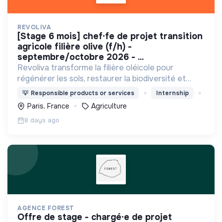
REVOLIVA
[stage 6 mois] chef·fe de projet transition
agricole filière olive (f/h) -
septembre/octobre 2026 - ...
Revoliva transforme la filière oléicole pour
régénérer les sols, restaurer la biodiversité et
permettre la juste rémunération des producteurs.
💡
Responsible products or services
Internship
Paris, France
Agriculture
8 days ago
AGENCE FOREST
offre de stage - chargé·e de projet