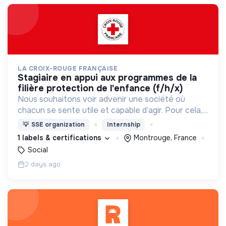
LA CROIX-ROUGE FRANÇAISE
stagiaire en appui aux programmes de la
filière protection de l'enfance (f/h/x)
Nous souhaitons voir advenir une société où
chacun se sente utile et capable d’agir. Pour cela,
nous proposons des moyens et des lieux
💡
SSE organization
Internship
d’engagement innovants et adaptés à tous.
1 labels & certifications
Montrouge, France
Social
2 days ago