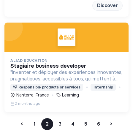
Discover
ALIAD EDUCATION
stagiaire business developer
"Inventer et déployer des expériences innovantes,
pragmatiques, accessibles à tous, qui mettent à
profit les sciences cognitives, et la créativité pour
💡
Responsible products or services
Internship
dynamiser l’apprentissage et la découverte."
Nanterre, France
Learning
2 months ago
<
1
2
3
4
5
6
>