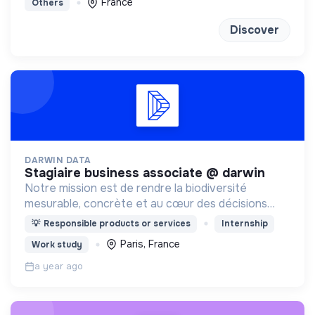
France
Others
Discover
DARWIN DATA
stagiaire business associate @ darwin
Notre mission est de rendre la biodiversité
mesurable, concrète et au cœur des décisions
quotidiennes des entreprises.
💡
Responsible products or services
Internship
Paris, France
Work study
a year ago