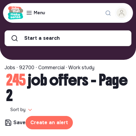
Menu
Start a search
Jobs ⋅ 92700 ⋅ Commercial ⋅ Work study
245
job offers - Page
2
Sort by
Save
Create an alert