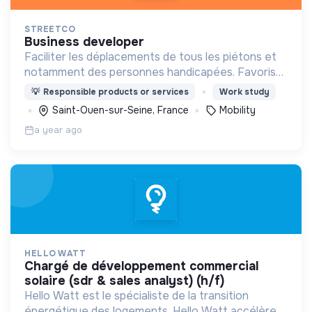
STREETCO
business developer
Faciliter les déplacements de tous les piétons et
notamment des personnes handicapées. Favoriser
et simplifier l'engagement citoyen en France.
💡
Responsible products or services
Work study
Saint-Ouen-sur-Seine, France
Mobility
a year ago
HELLO WATT
chargé de développement commercial
solaire (sdr & sales analyst) (h/f)
Hello Watt est le spécialiste de la transition
énergétique des logements. Hello Watt accélère la