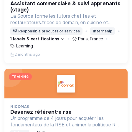
assistant commercial·e & suivi apprenants
(stage)
La Source forme les futurs chef.fes et
restaurateurs.trices de demain, en cuisine et
pâtisserie, à Paris, Bordeaux, Toulouse.
💡
Responsible products or services
Internship
1 labels & certifications
Paris, France
Learning
2 months ago
TRAINING
NICOMAK
devenez référent·e rse
Un programme de 4 jours pour acquérir les
fondamentaux de la RSE et animer la politique RSE
de son entreprise.