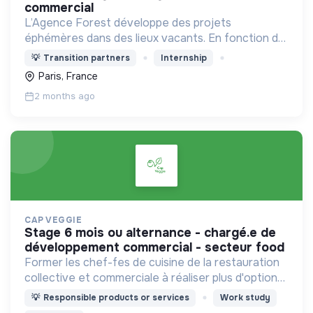
commercial
L’Agence Forest développe des projets
éphémères dans des lieux vacants. En fonction du
contexte, elle élabore des programmations
💡
Transition partners
Internship
diversifiées : événementiel, activités à impact,
Paris, France
accueil du public...
2 months ago
CAP VEGGIE
stage 6 mois ou alternance - chargé.e de
développement commercial - secteur food
Former les chef-fes de cuisine de la restauration
collective et commerciale à réaliser plus d'options
végétariennes et végan.
💡
Responsible products or services
Work study