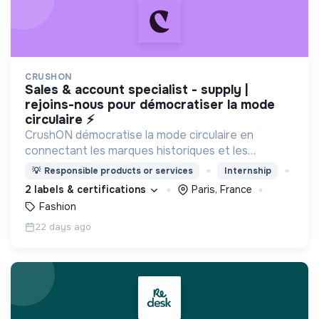
CRUSHON
sales & account specialist - supply |
rejoins-nous pour démocratiser la mode
circulaire ⚡
CrushON démocratise la mode circulaire en
connectant les marques historiques et les
détaillants aux professionnels de la mode de
💡
Responsible products or services
Internship
seconde main, pour développer leur propre offre
2 labels & certifications
Paris, France
de mode circulaire.
Fashion
22 days ago