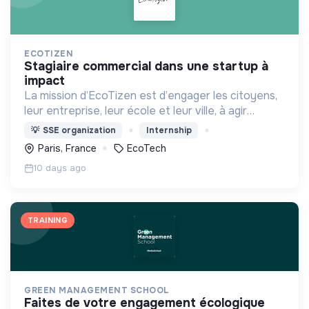
ECOTIZEN
stagiaire commercial dans une startup à
impact
La mission d’EcoTizen est d’engager les citoyens,
leur entreprise, leur école et leur ville, à agir
collectivement pour la transition écologique grâce
💡
SSE organization
Internship
à un parcours guidé et immersif.
Paris, France
EcoTech
10 days ago
TRAINING
GREEN MANAGEMENT SCHOOL
faites de votre engagement écologique