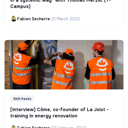
in a systemic way" with Thomas Merzlic (T-
Campus)
Fabien Secherre
•
21 March 2022
Skill Hacks
[Interview] Côme, co-founder of La Joist -
training in energy renovation