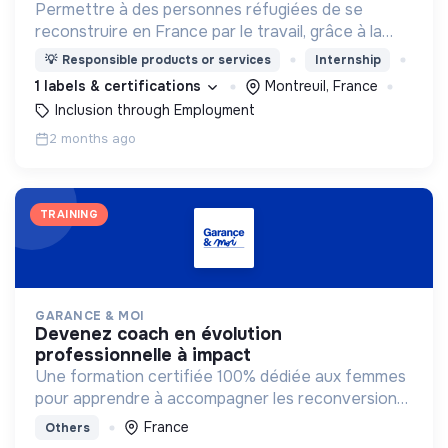
Permettre à des personnes réfugiées de se
reconstruire en France par le travail, grâce à la
cuisine et montrer un visage positif et différent de
💡
Responsible products or services
Internship
la migration.
1 labels & certifications
Montreuil, France
Inclusion through Employment
2 months ago
TRAINING
GARANCE & MOI
devenez coach en évolution
professionnelle à impact
Une formation certifiée 100% dédiée aux femmes
pour apprendre à accompagner les reconversions
vers des métiers qui ont du sens.
France
Others