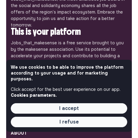
the social and solidarity economy shares all the job
offers of the region’s impact ecosystem. Embrace the
opportunity to join us and take action for a better
tomorrow.
This is your platform
Jobs_that_makesense is a free service brought to you
by the makesense association. Use its potential to
accelerate your projects and contribute to building a
more respectful, inclusive and sustainable society.
Our mobile app
We use cookies to be able to improve the platform
according to your usage and for marketing
purposes.
Get jobs that make sense on your phone so you never
miss an opportunity.
Click accept for the best user experience on our app.
Cookies parameters.
iPhone
Android
I accept
I refuse
ABOUT