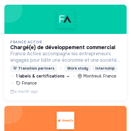
FRANCE ACTIVE
chargé(e) de développement commercial
France Active accompagne les entrepreneurs
engagés pour bâtir une économie et une société
plus inclusive et plus durable.
💡
Transition partners
Work study
Internship
1 labels & certifications
Montreuil, France
Finance
a month ago