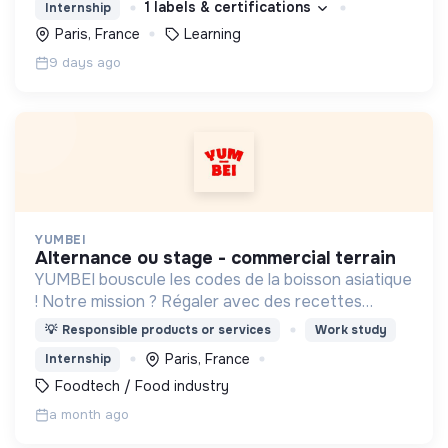
1 labels & certifications
Internship
Paris, France
Learning
9 days ago
YUMBEI
alternance ou stage - commercial terrain
YUMBEI bouscule les codes de la boisson asiatique
! Notre mission ? Régaler avec des recettes
innovantes, plus saines et responsables.
💡
Responsible products or services
Work study
Paris, France
Internship
Foodtech / Food industry
a month ago