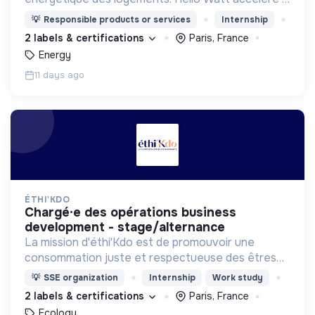
transition énergétique en la rendant plus simple,
💡
Responsible products or services
Internship
plus intelligente et plus accessible.
2 labels & certifications
Paris, France
Energy
11 days ago
ÉTHI'KDO
chargé·e des opérations business
development - stage/alternance
La mission d'éthi'Kdo est de promouvoir une
consommation juste et respectueuse des êtres
vivants et de la planète
💡
SSE organization
Internship
Work study
2 labels & certifications
Paris, France
Ecology