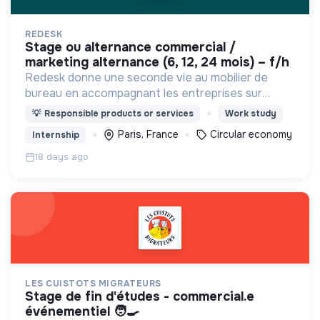
REDESK
stage ou alternance commercial /
marketing alternance (6, 12, 24 mois) – f/h
Redesk donne une seconde vie au mobilier de
bureau en accompagnant les entreprises sur
toutes les problématiques liées à l'économie
💡
Responsible products or services
Work study
circulaire dans le domaine du mobilier
Paris, France
Circular economy
Internship
professionnel.
18 days ago
LES CUISTOTS MIGRATEURS
stage de fin d'études - commercial.e
événementiel 🧑‍🍳