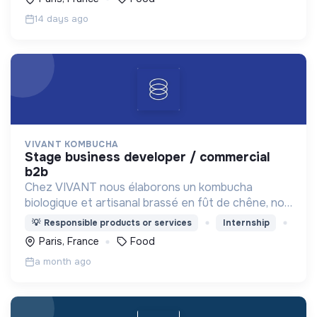
14 days ago
VIVANT KOMBUCHA
stage business developer / commercial
b2b
Chez VIVANT nous élaborons un kombucha
biologique et artisanal brassé en fût de chêne, non
filtré ni pasteurisé, à partir d'ingrédients bruts et
💡
Responsible products or services
Internship
sourcés.
Paris, France
Food
a month ago