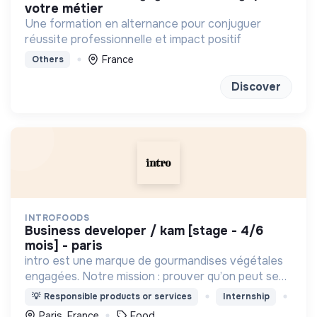
votre métier
Une formation en alternance pour conjuguer
réussite professionnelle et impact positif
France
Others
Discover
INTROFOODS
business developer / kam [stage - 4/6
mois] - paris
intro est une marque de gourmandises végétales
engagées. Notre mission : prouver qu’on peut se
faire plaisir sans compromis.
💡
Responsible products or services
Internship
Paris, France
Food