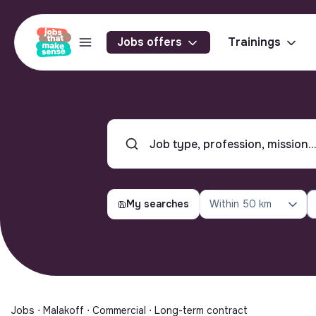
Jobs offers
Trainings
My searches
Within
50 km
Jobs ⋅ Malakoff ⋅ Commercial ⋅ Long-term contract