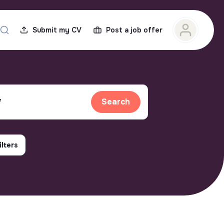
Submit my CV
Post a job offer
Search
ilters