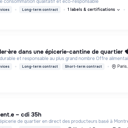
 consommation qualitatif et éco-responsable
1 labels & certifications
vices
Long-term contract
ler·ère dans une épicerie-cantine de quartier 🍓
urable et responsable au plus grand nombre Offre alimentair
Paris
vices
Long-term contract
Short-term contract
lent.e – cdi 35h
épicerie de quartier en direct des producteurs basé à Montre