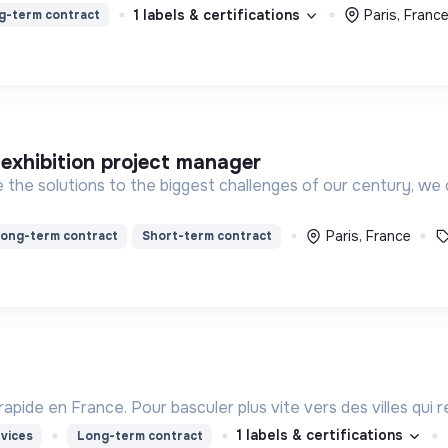
1 labels & certifications
Paris, Franc
g-term contract
& exhibition project manager
te the solutions to the biggest challenges of our century, 
Paris, France
ong-term contract
Short-term contract
apide en France. Pour basculer plus vite vers des villes qui r
1 labels & certifications
vices
Long-term contract