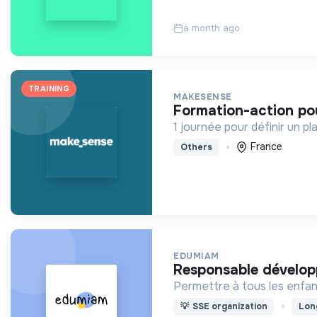
a month ago
TRAINING
MAKESENSE
formation-action p
1 journée pour définir un p
France
Others
EDUMIAM
responsable dévelo
Permettre à tous les enfants
💡
SSE organization
Lon