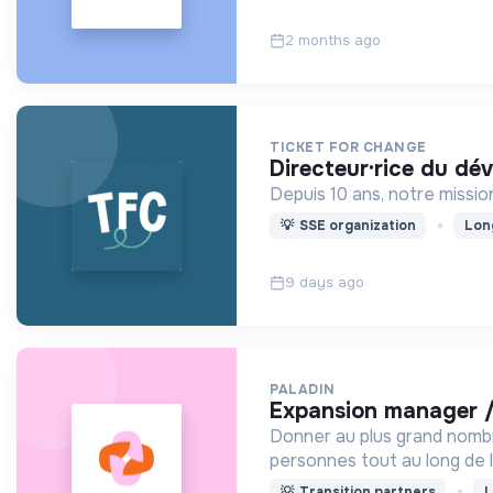
2 months ago
TICKET FOR CHANGE
directeur·rice du d
Depuis 10 ans, notre missi
💡
SSE organization
Lon
9 days ago
PALADIN
expansion manager /
Donner au plus grand nombr
personnes tout au long de le
💡
Transition partners
L