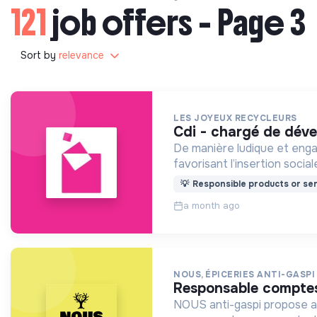
121
job offers - Page 3
Sort by
relevance
LES JOYEUX RECYCLEURS
cdi - chargé de dé
De manière ludique et enga
favorisant l’insertion social
💡
Responsible products or ser
a month ago
NOUS, ÉPICERIES ANTI-GASPI
responsable comptes
NOUS anti-gaspi propose aux