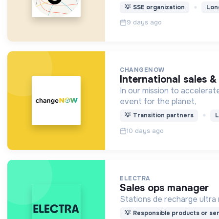
💡
SSE organization
Lon
9 days ago
CHANGENOW
international sales 
In our mission to accelera
event for the planet,
💡
Transition partners
L
10 days ago
ELECTRA
sales ops manager
Stations de recharge ultra r
💡
Responsible products or ser