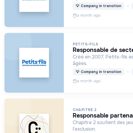
💡
Company in transition
a month ago
PETITS-FILS
responsable de sect
Créé en 2007, Petits-fils e
âgées.
💡
Company in transition
a month ago
CHAPITRE 2
responsable partena
Chapitre 2 soutient des jeu
l'exclusion.