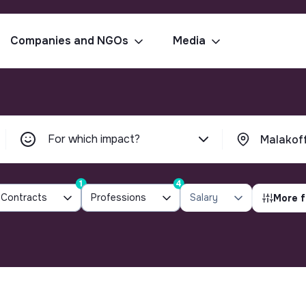
Companies and NGOs
Media
For which impact?
1
4
Contracts
Professions
Salary
More f