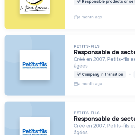
💡
Responsible products or ser
a month ago
PETITS-FILS
responsable de sect
Créé en 2007, Petits-fils e
âgées.
💡
Company in transition
a month ago
PETITS-FILS
responsable de sect
Créé en 2007, Petits-fils e
âgées.