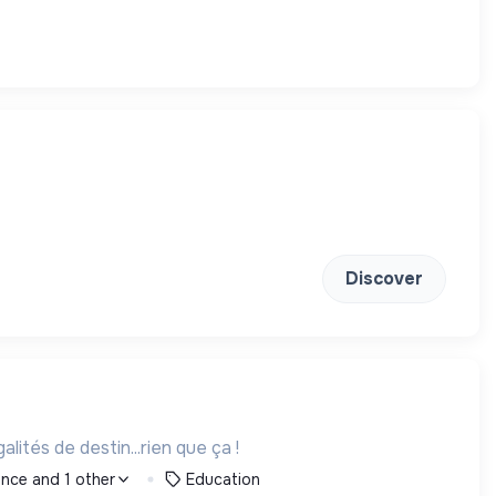
Discover
lités de destin...rien que ça !
rance and 1 other
Education