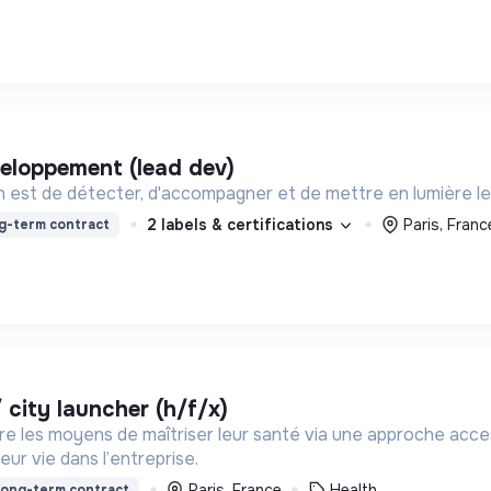
éveloppement (lead dev)
on est de détecter, d'accompagner et de mettre en lumière l
2 labels & certifications
Paris, Franc
g-term contract
 city launcher (h/f/x)
e les moyens de maîtriser leur santé via une approche access
ur vie dans l’entreprise.
Paris, France
Health
ong-term contract