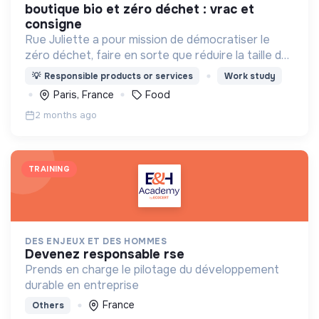
boutique bio et zéro déchet : vrac et
consigne
Rue Juliette a pour mission de démocratiser le
zéro déchet, faire en sorte que réduire la taille de
ses poubelles devienne un jeu d’enfant.
💡
Responsible products or services
Work study
Paris, France
Food
2 months ago
TRAINING
DES ENJEUX ET DES HOMMES
devenez responsable rse
Prends en charge le pilotage du développement
durable en entreprise
France
Others