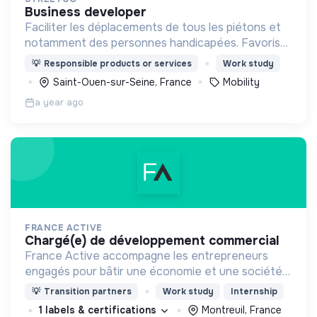
business developer
Faciliter les déplacements de tous les piétons et
notamment des personnes handicapées. Favoriser
et simplifier l'engagement citoyen en France.
💡
Responsible products or services
Work study
Saint-Ouen-sur-Seine, France
Mobility
a year ago
FRANCE ACTIVE
chargé(e) de développement commercial
France Active accompagne les entrepreneurs
engagés pour bâtir une économie et une société
plus inclusive et plus durable.
💡
Transition partners
Work study
Internship
1 labels & certifications
Montreuil, France