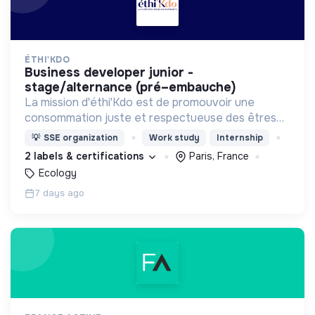
ÉTHI'KDO
business developer junior -
stage/alternance (pré–embauche)
La mission d'éthi'Kdo est de promouvoir une
consommation juste et respectueuse des êtres
vivants et de la planète
💡
SSE organization
Work study
Internship
2 labels & certifications
Paris, France
Ecology
7 days ago