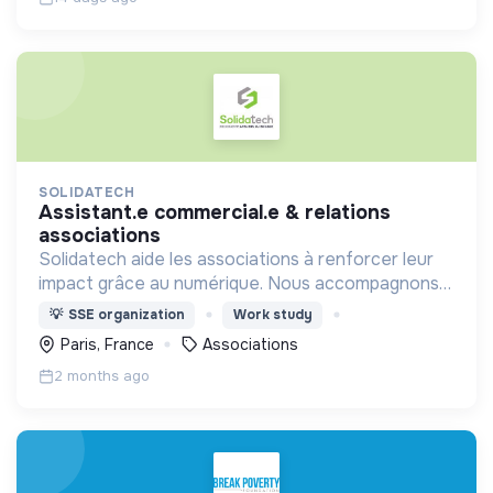
SOLIDATECH
assistant.e commercial.e & relations
associations
Solidatech aide les associations à renforcer leur
impact grâce au numérique. Nous accompagnons
+45 000 associations en leur permettant de
💡
SSE organization
Work study
réaliser des économies et de monter en
Paris, France
Associations
compétences.
2 months ago