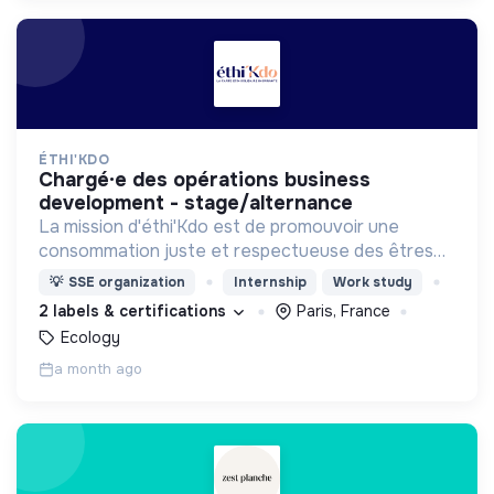
ÉTHI'KDO
chargé·e des opérations business
development - stage/alternance
La mission d'éthi'Kdo est de promouvoir une
consommation juste et respectueuse des êtres
vivants et de la planète
💡
SSE organization
Internship
Work study
2 labels & certifications
Paris, France
Ecology
a month ago