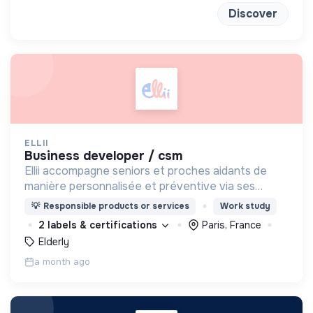
Discover
ELLII
business developer / csm
Ellii accompagne seniors et proches aidants de
manière personnalisée et préventive via ses
ateliers collectifs et interactifs animés en ligne
💡
Responsible products or services
Work study
afin de rester en forme tout en s'amusant !
2 labels & certifications
Paris, France
Elderly
a month ago