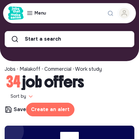
Menu
Start a search
Jobs ⋅ Malakoff ⋅ Commercial ⋅ Work study
34
job offers
Sort by
Save
Create an alert