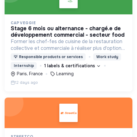
CAP VEGGIE
stage 6 mois ou alternance - chargé.e de
développement commercial - secteur food
Former les chef-fes de cuisine de la restauration
collective et commerciale à réaliser plus d'options
végétariennes et végan.
💡
Responsible products or services
Work study
1 labels & certifications
Internship
Paris, France
Learning
12 days ago
STREETCO