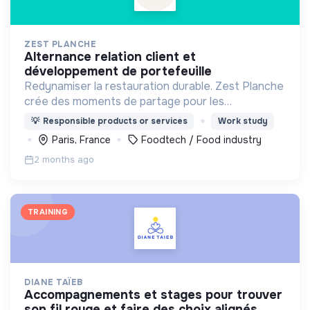
ZEST PLANCHE
alternance relation client et
développement de portefeuille
Redynamiser la restauration durable. Zest Planche
crée des moments de partage pour les
entreprises allant de 20 à 1000 Zesteurs en livrant
💡
Responsible products or services
Work study
à vélo dans tout Paris des planches à partager
Paris, France
Foodtech / Food industry
faites maison.
2 months ago
TRAINING
DIANE TAÏEB
accompagnements et stages pour trouver
son fil rouge et faire des choix alignés