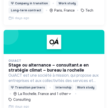
grâce à l'IA
💡
Company in transition
Work study
Paris, France
Tech
Long-term contract
6 days ago
OUIACT
stage ou alternance – consultant.e en
stratégie climat – bureau la rochelle
OuiACT est une société à mission, qui propose aux
entreprises et aux collectivités des services et
des outils de réflexion de haut niveau pour
💡
Transition partners
Internship
Work study
orienter l’action vers un monde bas-carbone.
La Rochelle, France and 1 other
Consulting
6 days ago