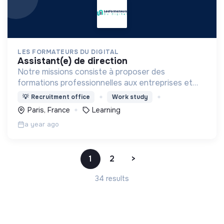
LES FORMATEURS DU DIGITAL
assistant(e) de direction
Notre missions consiste à proposer des
formations professionnelles aux entreprises et
aux indépendants dans le domaine du digital.
💡
Recruitment office
Work study
Paris, France
Learning
a year ago
1
2
>
34 results