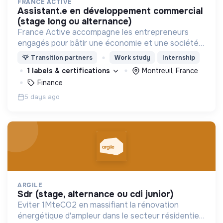
FRANCE ACTIVE
assistant.e en développement commercial
(stage long ou alternance)
France Active accompagne les entrepreneurs
engagés pour bâtir une économie et une société
plus inclusive et plus durable.
💡
Transition partners
Work study
Internship
1 labels & certifications
Montreuil, France
Finance
5 days ago
ARGILE
sdr (stage, alternance ou cdi junior)
Eviter 1MteCO2 en massifiant la rénovation
énergétique d'ampleur dans le secteur résidentiel,