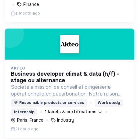
Finance
a month ago
AKTEO
business developer climat & data (h/f) -
stage ou alternance
Société à mission, de conseil et d'ingénierie
opérationnelle en décarbonation. Notre raison
d'être : contribuer à la neutralité carbone par le
💡
Responsible products or services
Work study
Capital humain.
1 labels & certifications
Internship
Paris, France
Industry
21 days ago