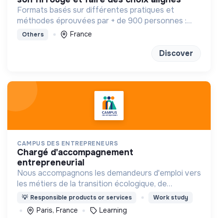
Formats basés sur différentes pratiques et
méthodes éprouvées par + de 900 personnes :
bilan de competences, enneagramme et
France
Others
méditation
Discover
CAMPUS DES ENTREPRENEURS
chargé d'accompagnement
entrepreneurial
Nous accompagnons les demandeurs d'emploi vers
les métiers de la transition écologique, de
l'entrepreneuriat à impact, et des métiers du BIM.
💡
Responsible products or services
Work study
Paris, France
Learning