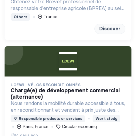
Obtenez votre Brevet professionnel de
responsable d’entreprise agricole (BPREA) au sein
d'une ferme en maraîchage bio-intensive
France
Others
Discover
LOEWI - VÉLOS RECONDITIONNÉS
chargé(e) de développement commercial
(alternance)
Nous rendons la mobilité durable accessible à tous,
en reconditionnant et vendant à prix juste des
vélos électriques garantis.
💡
Responsible products or services
Work study
Paris, France
Circular economy
14 days ago