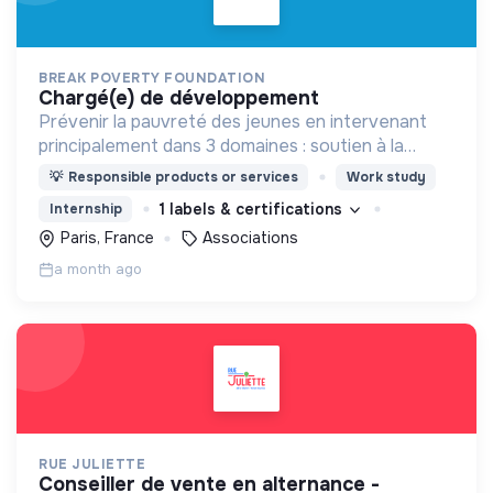
BREAK POVERTY FOUNDATION
chargé(e) de développement
Prévenir la pauvreté des jeunes en intervenant
principalement dans 3 domaines : soutien à la
petite enfance, prévention du décrochage
💡
Responsible products or services
Work study
scolaire, accès au premier emploi
1 labels & certifications
Internship
Paris, France
Associations
a month ago
RUE JULIETTE
conseiller de vente en alternance -