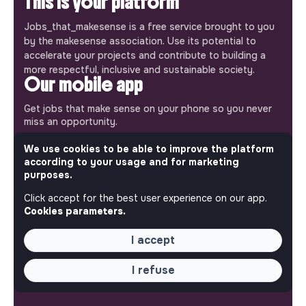
This is your platform
Jobs_that_makesense is a free service brought to you
by the makesense association. Use its potential to
accelerate your projects and contribute to building a
more respectful, inclusive and sustainable society.
Our mobile app
Get jobs that make sense on your phone so you never
miss an opportunity.
We use cookies to be able to improve the platform
iPhone
Android
according to your usage and for marketing
purposes.
Click accept for the best user experience on our app.
Cookies parameters.
ABOUT
I accept
More about Jobs
Our mission and impact
I refuse
Makesense NGO